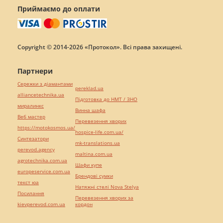
Приймаємо до оплати
Copyright © 2014-2026 «Протокол». Всі права захищені.
Партнери
Сережки з діамантами
pereklad.ua
alliancetechnika.ua
Підготовка до НМТ / ЗНО
миралинкс
Винна шафа
Веб мастер
Перевезення хворих
https://motokosmos.ua/
hospice-life.com.ua/
Синтезатори
mk-translations.ua
perevod.agency
maltina.com.ua
agrotechnika.com.ua
Шафи купе
europeservice.com.ua
Брендові сумки
текст юа
Натяжні стелі Nova Stelya
Посилання
Перевезення хворих за
kievperevod.com.ua
кордон