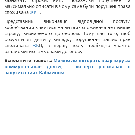
зазначити строки, види, показники порушень та
максимально описати в чому саме були порушені права
споживача
ЖК
П.
Представник виконавця відповідної послуги
зобов’язаний з’явитися на виклик споживача не пізніше
строку, визначеного договором. Тому для того, щоб
розуміти як діяти у випадку порушення Ваших прав
споживача
ЖК
П, в першу чергу необхідно уважно
ознайомитися з умовами договору.
Вспомните новость:
Можно ли потерять квартиру за
коммунальные долги, – эксперт рассказал о
запугиваниях Кабмином