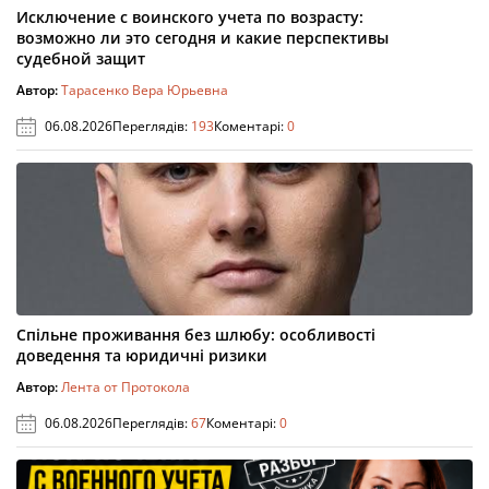
Исключение с воинского учета по возрасту:
возможно ли это сегодня и какие перспективы
судебной защит
Автор:
Тарасенко Вера Юрьевна
06.08.2026
Переглядів:
193
Коментарі:
0
Спільне проживання без шлюбу: особливості
доведення та юридичні ризики
Автор:
Лента от Протокола
06.08.2026
Переглядів:
67
Коментарі:
0