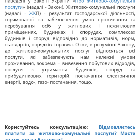
наведені у Законі України «
Про житлово-комунальні
послуги
» (надалі - Закон). Житлово-комунальні послуги
(надалі
-
ЖК
П) - результат господарської діяльності,
спрямованої на забезпечення умов проживання та
перебування осіб у житлових і нежитлових
приміщеннях, будинках і спорудах, комплексах
будинків і споруд відповідно до нормативів, норм,
стандартів, порядків і правил. Отже, в розумінні Закону,
до житлово-комунальних послуг відносяться всі
послуги, які забезпечують нам належні умови
проживання, зокрема – вивезення побутових відходів,
послуги з утримання будинків, споруд та
прибудинкових територій, постачання електричної
енергії, водо-, газо- постачання, тощо.
Користуйтесь консультацією:
Відмовляєтесь
платити за житлово-комунальні послуги? Маєте
знати, що на Вас чекає!