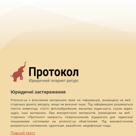
Юридичні застереження
Protocol.ua є власником авторських прав на інформацію, розміщену на веб -
сторінках даного ресурсу, якщо не вказано інше. Під інформацією розуміються
тексти, коментарі, статті, фотозображення, малюнки, ящик-шота, скани, відео,
аудіо, інші матеріали. При використанні матеріалів, розміщених на веб -
сторінках «Протокол» наявність гіперпосилання відкритого для індексації
пошуковими системами на protocol.ua обов`язкове. Під використанням
розуміється копіювання, адаптація, рерайтинг, модифікація тощо.
Повний текст