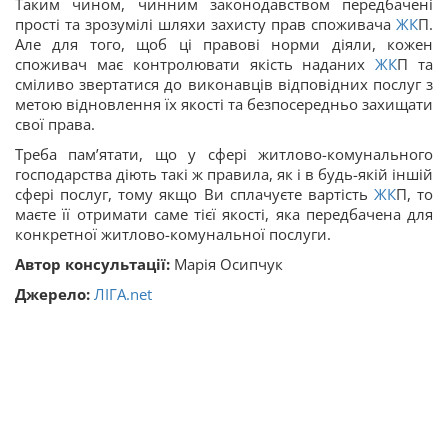
Таким чином, чинним законодавством передбачені
прості та зрозумілі шляхи захисту прав споживача
ЖК
П.
Але для того, щоб ці правові норми діяли, кожен
споживач має контролювати якість наданих
ЖК
П та
сміливо звертатися до виконавців відповідних послуг з
метою відновлення їх якості та безпосередньо захищати
свої права.
Треба пам’ятати, що у сфері житлово-комунального
господарства діють такі ж правила, як і в будь-якій іншій
сфері послуг, тому якщо Ви сплачуєте вартість
ЖК
П, то
маєте її отримати саме тієї якості, яка передбачена для
конкретної житлово-комунальної послуги.
Автор консультації:
Марія Осипчук
Джерело:
ЛІГА.net