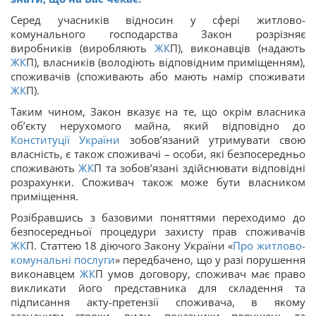
Серед учасників відносин у сфері житлово-
комунального господарства Закон розрізняє
виробників (виробляють
ЖК
П), виконавців (надають
ЖК
П), власників (володіють відповідним приміщенням),
споживачів (споживають або мають намір споживати
ЖК
П).
Таким чином, Закон вказує на те, що окрім власника
об’єкту нерухомого майна, який відповідно до
Конституції України
зобов’язаний утримувати свою
власність, є також споживачі – особи, які безпосередньо
споживають
ЖК
П та зобов’язані здійснювати відповідні
розрахунки. Споживач також може бути власником
приміщення.
Розібравшись з базовими поняттями переходимо до
безпосередньої процедури захисту прав споживачів
ЖК
П. Статтею 18 діючого Закону України «
Про житлово-
комунальні послуги
» передбачено, що у разі порушення
виконавцем
ЖК
П умов договору, споживач має право
викликати його представника для складення та
підписання акту-претензії споживача, в якому