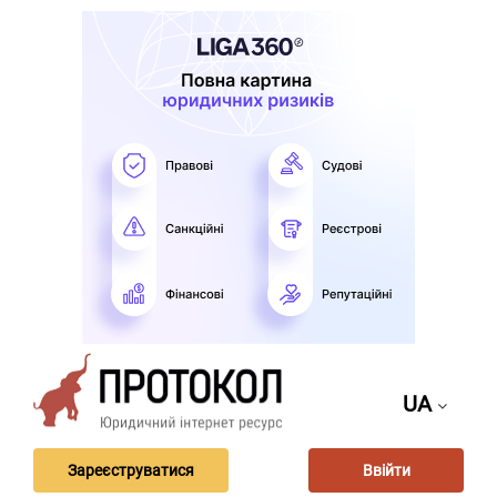
UA
Зареєструватися
Ввійти