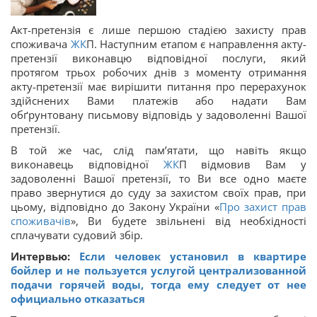
Акт-претензія є лише першою стадією захисту прав
споживача
ЖК
П. Наступним етапом є направлення акту-
претензії виконавцю відповідної послуги, який
протягом трьох робочих днів з моменту отримання
акту-претензії має вирішити питання про перерахунок
здійснених Вами платежів або надати Вам
обґрунтовану письмову відповідь у задоволенні Вашої
претензії.
В той же час, слід пам’ятати, що навіть якщо
виконавець відповідної
ЖК
П відмовив Вам у
задоволенні Вашої претензії, то Ви все одно маєте
право звернутися до суду за захистом своїх прав, при
цьому, відповідно до Закону України «
Про захист прав
споживачів
», Ви будете звільнені від необхідності
сплачувати судовий збір.
Интервью:
Если человек установил в квартире
бойлер и не пользуется услугой централизованной
подачи горячей воды, тогда ему следует от нее
официально отказаться