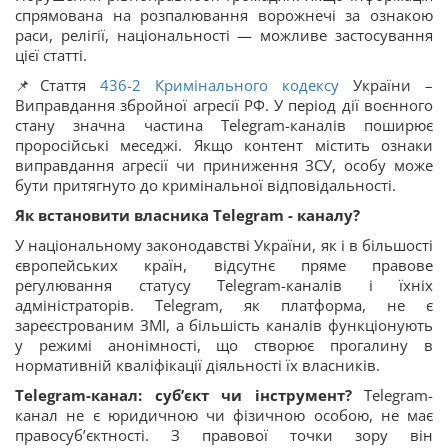
спрямована на розпалювання ворожнечі за ознакою
раси, релігії, національності — можливе застосування
цієї статті.
📌Стаття
436-2
Кримінального кодексу
України –
Виправдання збройної агресії РФ. У період дії воєнного
стану значна частина Telegram-каналів поширює
проросійські меседжі. Якщо контент містить ознаки
виправдання агресії чи приниження ЗСУ, особу може
бути притягнуто до кримінальної відповідальності.
Як встановити власника Telegram - каналу?
У національному законодавстві України, як і в більшості
європейських країн, відсутнє пряме правове
регулювання статусу Telegram-каналів і їхніх
адміністраторів. Telegram, як платформа, не є
зареєстрованим ЗМІ, а більшість каналів функціонують
у режимі анонімності, що створює прогалину в
нормативній кваліфікації діяльності їх власників.
Telegram-канал: суб’єкт чи інструмент?
Telegram-
канал не є юридичною чи фізичною особою, не має
правосуб’єктності. З правової точки зору він