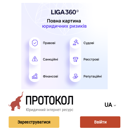
UA
Зареєструватися
Ввійти