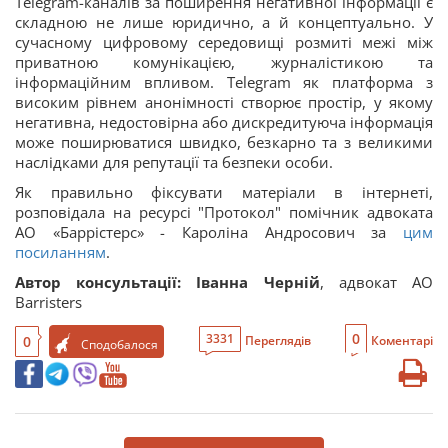
Telegram-каналів за поширення негативної інформації є
складною не лише юридично, а й концептуально. У
сучасному цифровому середовищі розмиті межі між
приватною комунікацією, журналістикою та
інформаційним впливом. Telegram як платформа з
високим рівнем анонімності створює простір, у якому
негативна, недостовірна або дискредитуюча інформація
може поширюватися швидко, безкарно та з великими
наслідками для репутації та безпеки особи.
Як правильно фіксувати матеріали в інтернеті,
розповідала на ресурсі "Протокол" помічник адвоката
АО «Баррістерс» - Кароліна Андросович за
цим
посиланням
.
Автор консультації:
Іванна Черній
, адвокат АО
Barristers
0
3331
0
Переглядів
Коментарі
Сподобалося