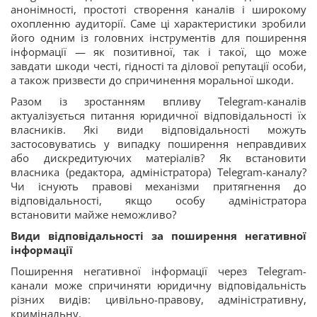
анонімності, простоті створення каналів і широкому
охопленню аудиторії. Саме ці характеристики зробили
його одним із головних інструментів для поширення
інформації — як позитивної, так і такої, що може
завдати шкоди честі, гідності та ділової репутації особи,
а також призвести до спричинення моральної шкоди.
Разом із зростанням впливу Telegram-каналів
актуалізується питання юридичної відповідальності їх
власників. Які види відповідальності можуть
застосовуватись у випадку поширення неправдивих
або дискредитуючих матеріалів? Як встановити
власника (редактора, адміністратора) Telegram-каналу?
Чи існують правові механізми притягнення до
відповідальності, якщо особу адміністратора
встановити майже неможливо?
Види відповідальності за поширення негативної
інформації
Поширення негативної інформації через Telegram-
канали може спричиняти юридичну відповідальність
різних видів: цивільно-правову, адміністративну,
кримінальну.