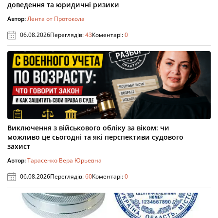
доведення та юридичні ризики
Автор:
Лента от Протокола
06.08.2026
Переглядів:
43
Коментарі:
0
Виключення з військового обліку за віком: чи
можливо це сьогодні та які перспективи судового
захист
Автор:
Тарасенко Вера Юрьевна
06.08.2026
Переглядів:
60
Коментарі:
0