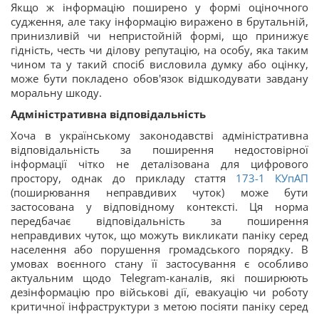
Якщо ж інформацію поширено у формі оціночного
судження, але таку інформацію виражено в брутальній,
принизливій чи непристойній формі, що принижує
гідність, честь чи ділову репутацію, на особу, яка таким
чином та у такий спосіб висловила думку або оцінку,
може бути покладено обов'язок відшкодувати завдану
моральну шкоду.
Адміністративна відповідальність
Хоча в українському законодавстві адміністративна
відповідальність за поширення недостовірної
інформації чітко не деталізована для цифрового
простору, однак до прикладу стаття
173-1
КУпАП
(поширювання неправдивих чуток) може бути
застосована у відповідному контексті. Ця норма
передбачає відповідальність за поширення
неправдивих чуток, що можуть викликати паніку серед
населення або порушення громадського порядку. В
умовах воєнного стану її застосування є особливо
актуальним щодо Telegram-каналів, які поширюють
дезінформацію про військові дії, евакуацію чи роботу
критичної інфраструктури з метою посіяти паніку серед