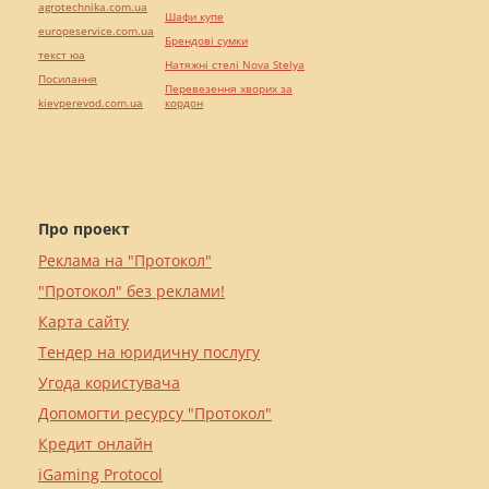
agrotechnika.com.ua
Шафи купе
europeservice.com.ua
Брендові сумки
текст юа
Натяжні стелі Nova Stelya
Посилання
Перевезення хворих за
kievperevod.com.ua
кордон
Про проект
Реклама на "Протокол"
"Протокол" без реклами!
Карта сайту
Тендер на юридичну послугу
Угода користувача
Допомогти ресурсу "Протокол"
Кредит онлайн
iGaming Protocol