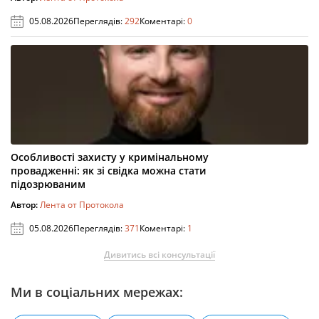
05.08.2026
Переглядів:
292
Коментарі:
0
Особливості захисту у кримінальному
провадженні: як зі свідка можна стати
підозрюваним
Автор:
Лента от Протокола
05.08.2026
Переглядів:
371
Коментарі:
1
Дивитись всі консультації
Ми в соціальних мережах: