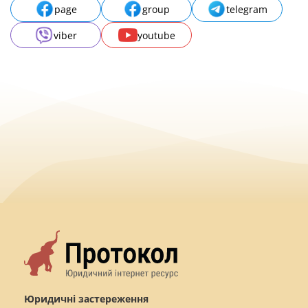
page
group
telegram
viber
youtube
Юридичні застереження