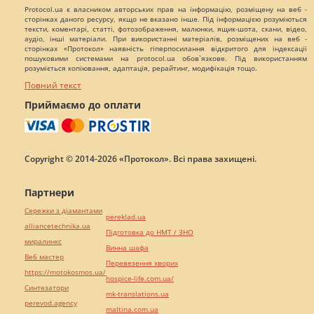
Protocol.ua є власником авторських прав на інформацію, розміщену на веб -
сторінках даного ресурсу, якщо не вказано інше. Під інформацією розуміються
тексти, коментарі, статті, фотозображення, малюнки, ящик-шота, скани, відео,
аудіо, інші матеріали. При використанні матеріалів, розміщених на веб -
сторінках «Протокол» наявність гіперпосилання відкритого для індексації
пошуковими системами на protocol.ua обов`язкове. Під використанням
розуміється копіювання, адаптація, рерайтинг, модифікація тощо.
Повний текст
Приймаємо до оплати
Copyright © 2014-2026 «Протокол». Всі права захищені.
Партнери
Сережки з діамантами
pereklad.ua
alliancetechnika.ua
Підготовка до НМТ / ЗНО
миралинкс
Винна шафа
Веб мастер
Перевезення хворих
https://motokosmos.ua/
hospice-life.com.ua/
Синтезатори
mk-translations.ua
perevod.agency
maltina.com.ua