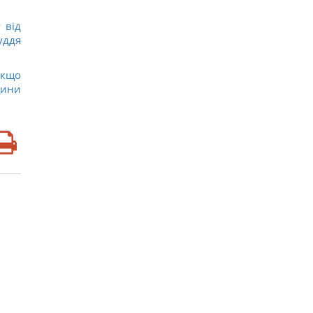
 від
уддя
якщо
щини