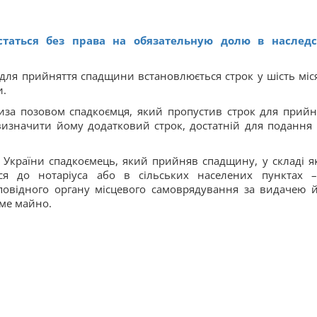
статься без права на обязательную долю в наследс
идля прийняття спадщини встановлюється строк у шість міся
и.
низа позовом спадкоємця, який пропустив строк для прийн
изначити йому додатковий строк, достатній для подання
 України спадкоємець, який прийняв спадщину, у складі як
ся до нотаріуса або в сільських населених пунктах 
повідного органу місцевого самоврядування за видачею 
оме майно.