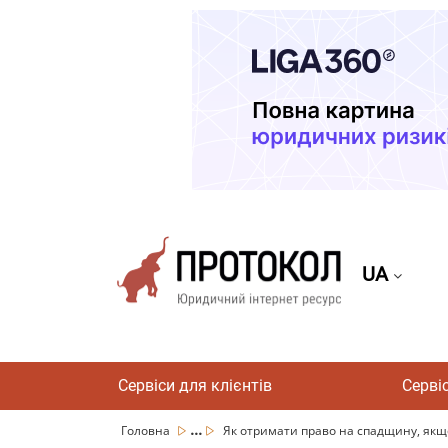
UA
Сервіси для клієнтів
Серві
...
Головна
Як отримати право на спадщину, якщо