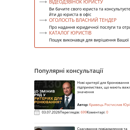
ВІДЕОДЗВІНОК ЮРИСТУ
Ви бачите свого юриста та консультуєт
йти до юриста в офіс
ОГОЛОСІТЬ ВЛАСНИЙ ТЕНДЕР
Про надання юридичної послуги та от
КАТАЛОГ ЮРИСТІВ
Пошук виконавця для вирішення Вашої
Популярні консультації
Нові критерії для бронювання
підприємствах, що мають важ
значення
Автор:
Кравець Ростислав Юр
03.07.2026
Переглядів:
699
Коментарі:
0
Скасування повідомлення та