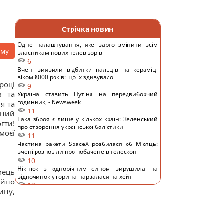
Стрічка новин
Одне налаштування, яке варто змінити всім
аму
власникам нових телевізорів
6
Вчені виявили відбитки пальців на кераміці
віком 8000 років: що їх здивувало
році
9
в та
Україна ставить Путіна на передвиборчий
годинник, - Newsweek
я та
11
нний
Така зброя є лише у кількох країн: Зеленський
гти!
про створення української балістики
моєї
11
Частина ракети SpaceX розбилася об Місяць:
вчені розповіли про побачене в телескоп
10
Нікітюк з однорічним сином вирушила на
мець
відпочинок у гори та нарвалася на хейт
ійно
12
ину,
Супутник Сатурна обертається настільки
повільно, що його доба триває майже 16 днів
12