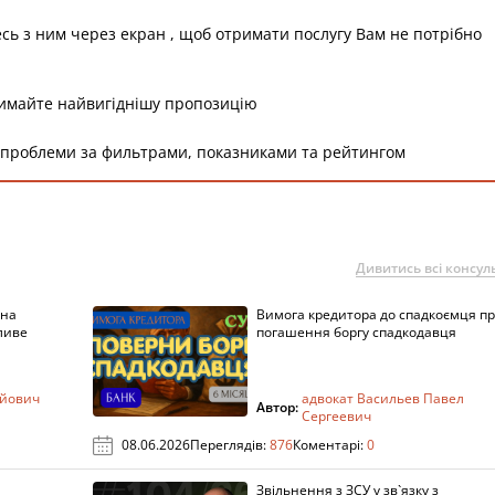
есь з ним через екран , щоб отримати послугу Вам не потрібно
римайте найвигіднішу пропозицію
 проблеми за фильтрами, показниками та рейтингом
Дивитись всі консуль
 на
Вимога кредитора до спадкоємця п
ливе
погашення боргу спадкодавця
ійович
адвокат Васильев Павел
Автор:
Сергеевич
08.06.2026
Переглядів:
876
Коментарі:
0
Звільнення з ЗСУ у зв`язку з