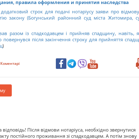
ания, правила оформления и принятия наследства
 додатковий строк для подачі нотаріусу заяви про відмову
гію закону (Богунський районний суд міста Житомира, с
ав разом із спадкодавцем і прийняв спадщину, навіть, 
го повернувся після закінчення строку для прийняття спад
ц
)
Коментарі
аму
 відповідь! Після відмови нотаріуса, необхідно звернутися
акту постійного проживання зі спадкодавцем. А потім знову