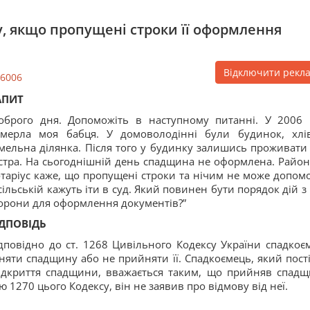
, якщо пропущені строки її оформлення
Відключити рекл
6006
АПИТ
оброго дня. Допоможіть в наступному питанні. У 2006 
мерла моя бабця. У домоволодінні були будинок, хлі
мельна ділянка. Після того у будинку залишись проживати 
стра. На сьогоднішній день спадщина не оформлена. Райо
таріус каже, що пропущені строки та нічим не може допомо
сільській кажуть іти в суд. Який повинен бути порядок дій з 
орони для оформлення документів?”
ІДПОВІДЬ
дповідно до ст. 1268 Цивільного Кодексу України спадкоє
няти спадщину або не прийняти її. Спадкоємець, який пост
ідкриття спадщини, вважається таким, що прийняв спадщ
 1270 цього Кодексу, він не заявив про відмову від неї.