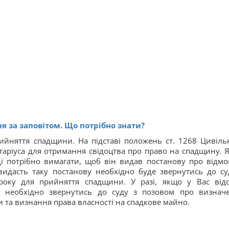
я за заповітом. Що потрібно знати?
йняття спадщини. На підставі положень ст. 1268 Цивіль
отаріуса для отримання свідоцтва про право на спадщину. 
оді потрібно вимагати, щоб він видав постанову про відмо
 видасть таку постанову необхідно буде звернутись до су
року для прийняття спадщини. У разі, якщо у Вас відс
 необхідно звернутись до суду з позовом про визнач
 та визнання права власності на спадкове майно.