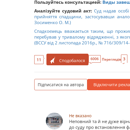
Пользуйтесь консультацией:
Виды завещ
Аналізуйте судовий акт:
Суд надав особі
прийняття спадщини, застосувавши анало
Зосименко О. М.)
Спадкоємець вважається таким, що прожив
перебував у тривалому відрядженні, з яко
(ВССУ від 2 листопада 2016р.,
№ 716/309/14-
3
6006
11
Переглядів
Сподобалося
Підписатися на автора
Відключити рекл
Не вказано
Неповний та й не дуже вірна
до суду про встановлення ф