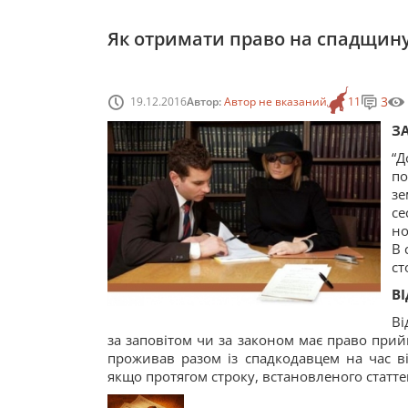
Як отримати право на спадщину
3
19.12.2016
Автор:
Автор не вказаний
11
З
“Д
по
зе
се
но
В 
ст
В
Ві
за заповітом чи за законом має право прий
проживав разом із спадкодавцем на час в
якщо протягом строку, встановленого статтею