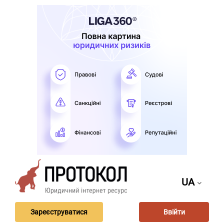
UA
Зареєструватися
Ввійти