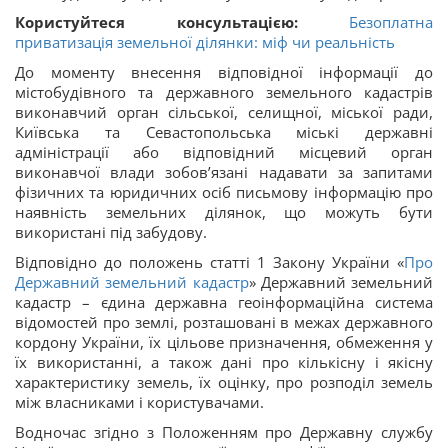
Користуйтеся консультацією:
Безоплатна
приватизація земельної ділянки: міф чи реальність
До моменту внесення відповідної інформації до
містобудівного та державного земельного кадастрів
виконавчий орган сільської, селищної, міської ради,
Київська та Севастопольська міські державні
адміністрації або відповідний місцевий орган
виконавчої влади зобов’язані надавати за запитами
фізичних та юридичних осіб письмову інформацію про
наявність земельних ділянок, що можуть бути
використані під забудову.
Відповідно до положень статті 1 Закону України «
Про
Державний земельний кадастр
» Державний земельний
кадастр – єдина державна геоінформаційна система
відомостей про землі, розташовані в межах державного
кордону України, їх цільове призначення, обмеження у
їх використанні, а також дані про кількісну і якісну
характеристику земель, їх оцінку, про розподіл земель
між власниками і користувачами.
Водночас згідно з Положенням про Державну службу