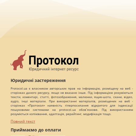
Юридичні застереження
Protocol.ua є власником авторських прав на інформацію, розміщену на веб -
сторінках даного ресурсу, якщо не вказано інше. Під інформацією розуміються
тексти, коментарі, статті, фотозображення, малюнки, ящик-шота, скани, відео,
аудіо, інші матеріали. При використанні матеріалів, розміщених на веб -
сторінках «Протокол» наявність гіперпосилання відкритого для індексації
пошуковими системами на protocol.ua обов`язкове. Під використанням
розуміється копіювання, адаптація, рерайтинг, модифікація тощо.
Повний текст
Приймаємо до оплати