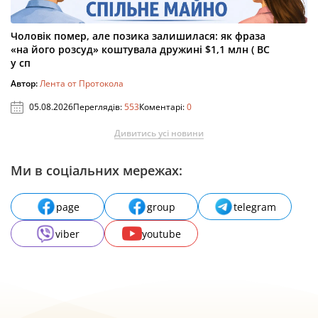
Чоловік помер, але позика залишилася: як фраза
«на його розсуд» коштувала дружині $1,1 млн ( ВС
у сп
Автор:
Лента от Протокола
05.08.2026
Переглядів:
553
Коментарі:
0
Дивитись усі новини
Ми в соціальних мережах:
page
group
telegram
viber
youtube