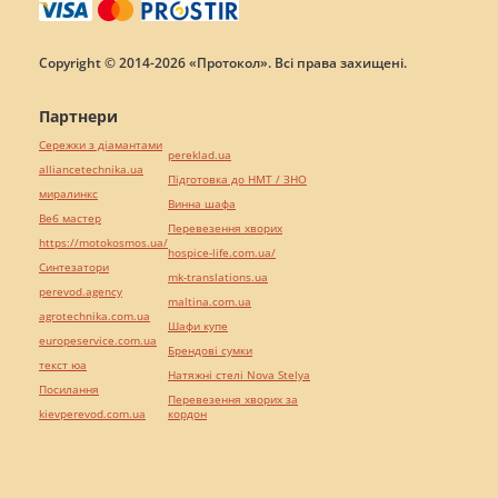
Copyright © 2014-2026 «Протокол». Всі права захищені.
Партнери
Сережки з діамантами
pereklad.ua
alliancetechnika.ua
Підготовка до НМТ / ЗНО
миралинкс
Винна шафа
Веб мастер
Перевезення хворих
https://motokosmos.ua/
hospice-life.com.ua/
Синтезатори
mk-translations.ua
perevod.agency
maltina.com.ua
agrotechnika.com.ua
Шафи купе
europeservice.com.ua
Брендові сумки
текст юа
Натяжні стелі Nova Stelya
Посилання
Перевезення хворих за
kievperevod.com.ua
кордон