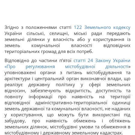
Згідно з положеннями статті
122
Земельного кодексу
України сільські, селищні, міські ради передають
земельні ділянки у власність або у користування із
земель комунальної власності відповідних
територіальних громад для всіх потреб.
Відповідно до частини п’ятої
статті 24 Закону України
«
Про регулювання містобудівної діяльності
»
уповноважені органи з питань містобудування та
архітектури і центральний орган виконавчої влади, що
реалізує державну політику у сфері земельних
відносин, забезпечують відкритість, доступність та
повноту інформації про наявність на території
відповідної адміністративно-територіальної одиниці
земель державної та комунальної власності, не наданих
у користування, що можуть бути використані під
забудову, про наявність обмежень і обтяжень
земельних ділянок, містобудівні умови та обмеження в
містобудівному і державному земельному кадастрах.