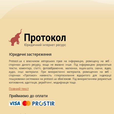
Юридичні застереження
Protocol.ua є власником авторських прав на інформацію, розміщену на веб -
сторінках даного ресурсу, якщо не вказано інше. Під інформацією розуміються
тексти, коментарі, статті, фотозображення, малюнки, ящик-шота, скани, відео,
аудіо, інші матеріали. При використанні матеріалів, розміщених на веб -
сторінках «Протокол» наявність гіперпосилання відкритого для індексації
пошуковими системами на protocol.ua обов`язкове. Під використанням розуміється
копіювання, адаптація, рерайтинг, модифікація тощо.
Повний текст
Приймаємо до оплати