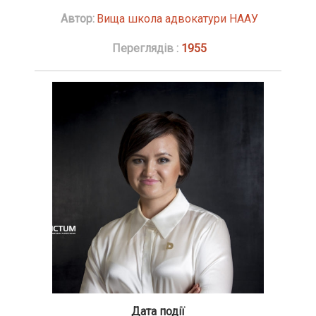
Автор:
Вища школа адвокатури НААУ
Переглядів :
1955
Дата події