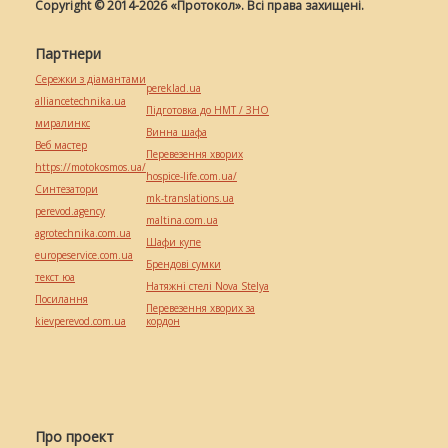
Copyright © 2014-2026 «Протокол». Всі права захищені.
Партнери
Сережки з діамантами
pereklad.ua
alliancetechnika.ua
Підготовка до НМТ / ЗНО
миралинкс
Винна шафа
Веб мастер
Перевезення хворих
https://motokosmos.ua/
hospice-life.com.ua/
Синтезатори
mk-translations.ua
perevod.agency
maltina.com.ua
agrotechnika.com.ua
Шафи купе
europeservice.com.ua
Брендові сумки
текст юа
Натяжні стелі Nova Stelya
Посилання
Перевезення хворих за
kievperevod.com.ua
кордон
Про проект