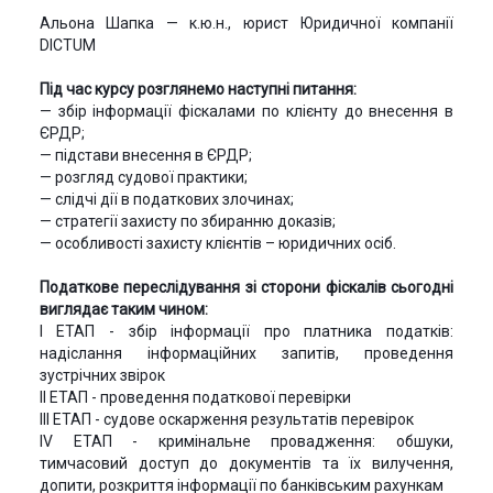
Альона Шапка — к.ю.н., юрист Юридичної компанії
DICTUM
Під час курсу розглянемо наступні питання:
— збір інформації фіскалами по клієнту до внесення в
ЄРДР;
— підстави внесення в ЄРДР;
— розгляд судової практики;
— слідчі дії в податкових злочинах;
— стратегії захисту по збиранню доказів;
— особливості захисту клієнтів – юридичних осіб.
Податкове переслідування зі сторони фіскалів сьогодні
виглядає таким чином:
І ЕТАП - збір інформації про платника податків:
надіслання інформаційних запитів, проведення
зустрічних звірок
ІІ ЕТАП - проведення податкової перевірки
ІІІ ЕТАП - судове оскарження результатів перевірок
ІV ЕТАП - кримінальне провадження: обшуки,
тимчасовий доступ до документів та їх вилучення,
допити, розкриття інформації по банківським рахункам