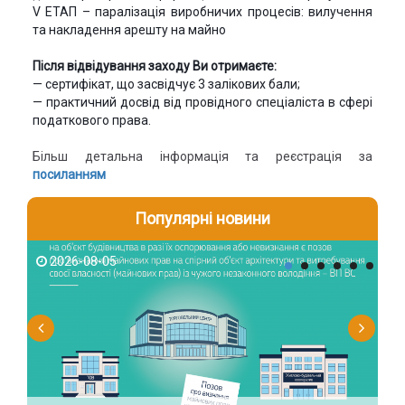
V ЕТАП – паралізація виробничих процесів: вилучення
та накладення арешту на майно
Після відвідування заходу Ви отримаєте:
— сертифікат, що засвідчує 3 залікових бали;
— практичний досвід від провідного спеціаліста в сфері
податкового права.
Більш детальна інформація та реєстрація за
посиланням
Популярні новини
2026-08-05
2