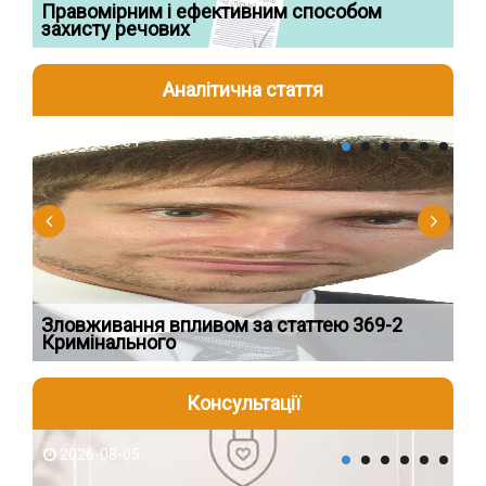
Правомірним і ефективним способом
Су
захисту речових
ча
Аналітична стаття
2026-08-04
2
Зловживання впливом за статтею 369-2
Пе
Кримінального
пі
Консультації
2026-08-05
2