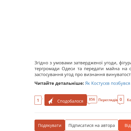
Згідно з умовами затвердженої угоди, фігур
тергромади Одеси та передати майна на су
застосування угод про визнання винуватості
Читайте детальніше:
Як Костусєв позбувся
0
856
1
Переглядів
Ко
Сподобалося
Подякувати
Підписатися на автора
Ві