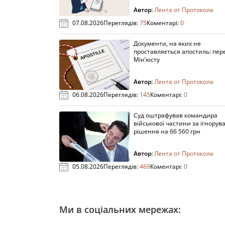
Автор:
Лента от Протокола
07.08.2026
Переглядів:
75
Коментарі:
0
Документи, на яких не
проставляється апостиль: пере
Мін’юсту
Автор:
Лента от Протокола
06.08.2026
Переглядів:
145
Коментарі:
0
Суд оштрафував командира
військової частини за ігнорув
рішення на 66 560 грн
Автор:
Лента от Протокола
05.08.2026
Переглядів:
469
Коментарі:
0
Ми в соціальних мережах: