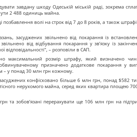
дувати завдану шкоду Одеській міській раді, зокрема спла
нути 2 488 одиниць майна.
 позбавлення волі на строк від 7 до 8 років, а також штрафі
зань, засуджених звільнено від покарання із встановле
 звільнено від відбування покарання у зв’язку із закінче
ї відповідальності", – розповіли в САП.
вано максимальний розмір штрафу, який визначено чи
 обвинуваченому призначено додаткове покарання у виг
м – у понад 30 млн грн кожному.
 засуджених конфісковано більше 6 млн грн, понад $582 тис
ртісного нерухомого майна, серед яких квартира площею 700
 грн та зобов’язані перерахувати ще 106 млн грн на підтр