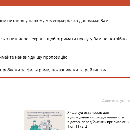
чне питання у нашому месенджері, яка допоможе Вам
есь з ним через екран , щоб отримати послугу Вам не потрібно
римайте найвигіднішу пропозицію
 проблеми за фильтрами, показниками та рейтингом
Дивитись усі н
Якщо суд встановив для
а
відшкодування шкоди наявність
підстав, передбачених приписами ч
1 ст. 1172 Ц