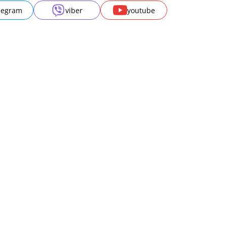
legram
viber
youtube