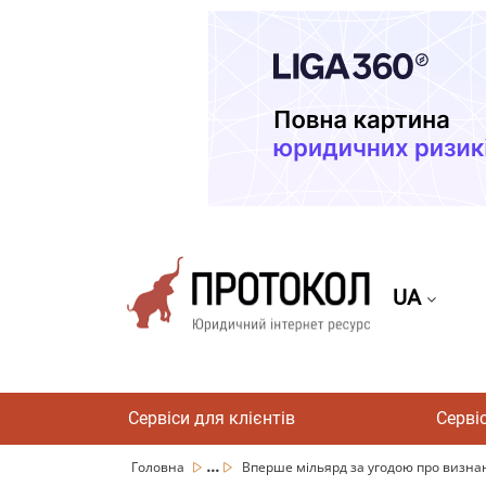
UA
Сервіси для клієнтів
Серві
...
Головна
Вперше мільярд за угодою про визнанн