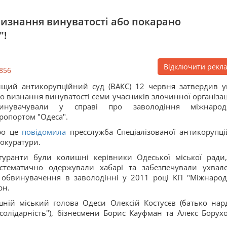
визнання винуватості або покарано
"!
Відключити рекл
856
щий антикорупційний суд (ВАКС) 12 червня затвердив у
о визнання винуватості семи учасників злочинної організації
винувачували у справі про заволодіння міжнаро
ропортом "Одеса".
ро це
повідомила
пресслужба Спеціалізованої антикорупці
окуратури.
гуранти були колишні керівники Одеської міської ради,
стематично одержували хабарі та забезпечували ухвал
о обвинувачення в заволодінні у 2011 році КП "Міжнаро
рн.
ній міський голова Одеси Олексій Костусєв (батько нар
 солідарність"), бізнесмени Борис Кауфман та Алекс Борух