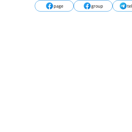
page
group
te