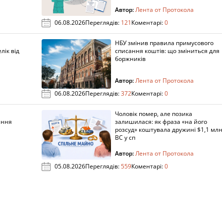
Автор:
Лента от Протокола
06.08.2026
Переглядів:
121
Коментарі:
0
НБУ змінив правила примусового
лік від
списання коштів: що зміниться для
боржників
Автор:
Лента от Протокола
06.08.2026
Переглядів:
372
Коментарі:
0
Чоловік помер, але позика
ання
залишилася: як фраза «на його
розсуд» коштувала дружині $1,1 млн
ВС у сп
Автор:
Лента от Протокола
05.08.2026
Переглядів:
559
Коментарі:
0