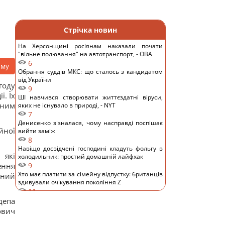
Стрічка новин
На Херсонщині росіянам наказали почати
"вільне полювання" на автотранспорт, - ОВА
6
аму
Обрання суддів МКС: що сталось з кандидатом
від України
году
9
. Їх
ШІ навчився створювати життєздатні віруси,
дним
яких не існувало в природі, - NYT
7
Денисенко зізналася, чому насправді поспішає
йної
вийти заміж
8
Навіщо досвідчені господині кладуть фольгу в
 які
холодильник: простий домашній лайфхак
ення
9
Хто має платити за сімейну відпустку: британців
дний
здивували очікування покоління Z
11
Європу накрила нова хвиля спеки: яким
депа
курортам загрожують лісові пожежі та
ович
небезпека
12