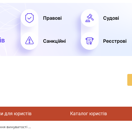
си для юристів
Каталог юристів
я винуватості ...