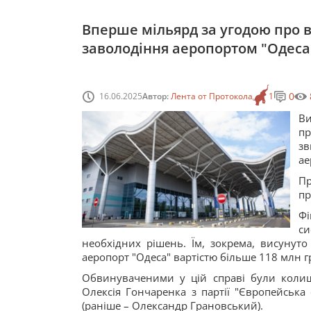
Вперше мільярд за угодою про 
заволодіння аеропортом "Одеса
0
16.06.2025
Автор:
Лента от Протокола
1
Ви
пр
з
ае
П
пр
Фі
си
необхідних рішень. Їм, зокрема, висунут
аеропорт "Одеса" вартістю більше 118 млн г
Обвинуваченими у цій справі були колиш
Олексія Гончаренка з партії "Європейська
(раніше – Олександр Грановський).