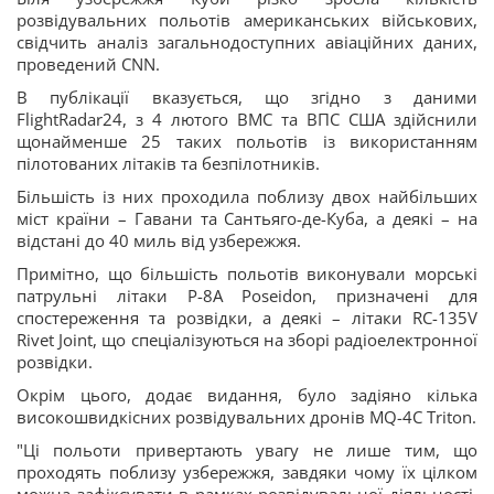
розвідувальних польотів американських військових,
свідчить аналіз загальнодоступних авіаційних даних,
проведений CNN.
В публікації вказується, що згідно з даними
FlightRadar24, з 4 лютого ВМС та ВПС США здійснили
щонайменше 25 таких польотів із використанням
пілотованих літаків та безпілотників.
Більшість із них проходила поблизу двох найбільших
міст країни – Гавани та Сантьяго-де-Куба, а деякі – на
відстані до 40 миль від узбережжя.
Примітно, що більшість польотів виконували морські
патрульні літаки P-8A Poseidon, призначені для
спостереження та розвідки, а деякі – літаки RC-135V
Rivet Joint, що спеціалізуються на зборі радіоелектронної
розвідки.
Окрім цього, додає видання, було задіяно кілька
високошвидкісних розвідувальних дронів MQ-4C Triton.
"Ці польоти привертають увагу не лише тим, що
проходять поблизу узбережжя, завдяки чому їх цілком