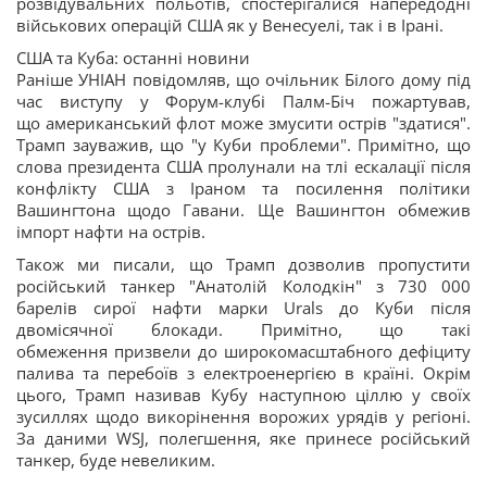
розвідувальних польотів, спостерігалися напередодні
військових операцій США як у Венесуелі, так і в Ірані.
США та Куба: останні новини
Раніше УНІАН повідомляв, що очільник Білого дому під
час виступу у Форум-клубі Палм-Біч пожартував,
що американський флот може змусити острів "здатися".
Трамп зауважив, що "у Куби проблеми". Примітно, що
слова президента США пролунали на тлі ескалації після
конфлікту США з Іраном та посилення політики
Вашингтона щодо Гавани. Ще Вашингтон обмежив
імпорт нафти на острів.
Також ми писали, що Трамп дозволив пропустити
російський танкер "Анатолій Колодкін" з 730 000
барелів сирої нафти марки Urals до Куби після
двомісячної блокади. Примітно, що такі
обмеження призвели до широкомасштабного дефіциту
палива та перебоїв з електроенергією в країні. Окрім
цього, Трамп називав Кубу наступною ціллю у своїх
зусиллях щодо викорінення ворожих урядів у регіоні.
За даними WSJ, полегшення, яке принесе російський
танкер, буде невеликим.