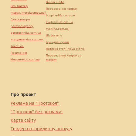
Винна шафа
Веб мастер
Перевезення хворих
https://motokosmos.ua/
hospice-life.com.ua/
Синтезатори
mk-translations.ua
perevod.agency
maltina.com.ua
agrotechnika.com.ua
Шафи купе
europeservice.com.ua
Брендові сумки
текст юа
Натяжні стелі Nova Stelya
Посилання
Перевезення хворих за
kievperevod.com.ua
кордон
Про проект
Реклама на "Протокол"
"Протокол" без реклами!
Карта сайту
Тендер на юридичну послугу