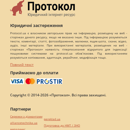
Юридичні застереження
Protocol.ua є власником авторських прав на інформацію, розміщену на веб -
сторінках даного ресурсу, якщо не вказано інше. Під інформацією розуміються
тексти, коментарі, статті, фотозображення, малюнки, ящик-шота, скани, відео,
аудіо, інші матеріали. При використанні матеріалів, розміщених на веб -
сторінках «Протокол» наявність гіперпосилання відкритого для індексації
пошуковими системами на protocol.ua обов`язкове. Під використанням
розуміється копіювання, адаптація, рерайтинг, модифікація тощо.
Повний текст
Приймаємо до оплати
Copyright © 2014-2026 «Протокол». Всі права захищені.
Партнери
Сережки з діамантами
pereklad.ua
alliancetechnika.ua
Підготовка до НМТ / ЗНО
миралинкс