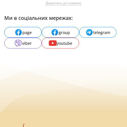
Дивитись усі новини
Ми в соціальних мережах:
page
group
telegram
viber
youtube