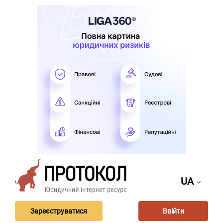
UA
Зареєструватися
Ввійти