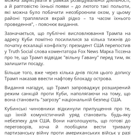
можна зафіксувати в рамках розвідувальної діяльності,
а й раптовістю їхньої появи – до лютого такі польоти,
які можна було побачити неозброєним оком, у цьому
районі траплялися вкрай рідко – та часом їхнього
проведення", - пояснює видання.
Зазначається, що публічні висловлювання Трампа на
адресу Куби помітно посилилися за кілька тижнів до
початку ескалації конфлікту: президент США перепостив
у Truth Social слова коментатора Fox News Марка Тіссена
про те, що Трамп відвідає "вільну Гавану" перед тим, як
залишити посаду.
Більше того, вже через кілька днів після цього допису
Трамп наказав ввести нафтову блокаду острова.
Видання нагадує, що Трамп запроваджує розширений
режим санкцій проти Куби, наполягаючи на тому, що
вона становить "загрозу" національній безпеці США.
Кубинські чиновники відкинули припущення про те,
що їхній комуністичний уряд становить будь-яку
небезпеку для США. Вони наголошують, що готові до
переговорів, хоча й пообіцяли вести тривалу
партизанську війну проти американських військ у разі