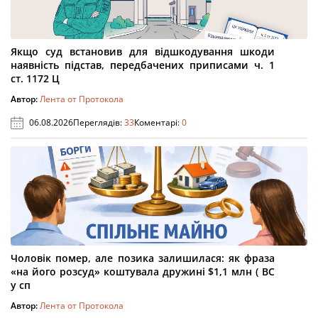
Якщо суд встановив для відшкодування шкоди
наявність підстав, передбачених приписами ч. 1
ст. 1172 Ц
Автор:
Лента от Протокола
06.08.2026
Переглядів:
33
Коментарі:
0
Чоловік помер, але позика залишилася: як фраза
«на його розсуд» коштувала дружині $1,1 млн ( ВС
у сп
Автор:
Лента от Протокола