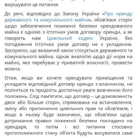
вирішувати це питання.
До речі, відповідно до Закону України «
Про оренду
державного та комунального майна
», обов’язки сторін
щодо забезпечення пожежної безпеки орендованого
майна є однією з істотних умов договору оренди, а як
говорить нам
Цивільний кодекс
України, без
погодження істотних умов договір не є укладеним.
Зрозуміло, що вказаний закон стосується державного та
комунального майна, однак аналогію щодо дії норм на
майно, яке перебуває у приватній власності, провести
можна.
Отже, якщо ви хочете орендувати приміщення та
укладаєте відповідний договір оренди з власником, не
полініться та приділіть достатньо уваги вивченню його
положень. Слід пам’ятати, що договір – це домовленість
двох або більше сторін, спрямована на встановлення,
зміну або припинення цивільних прав та обов’язків, і
якщо в ньому буде зазначено, що обов’язки щодо
дотримання правил пожежної безпеки покладено на
орендаря, то потім і всі питання стосовно
протипожежного стану об’єкта будуть висуватися саме