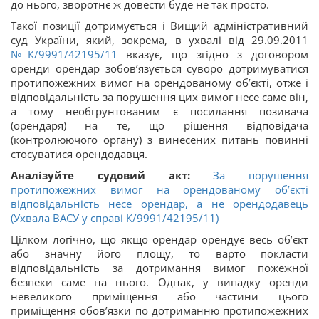
до нього, зворотнє ж довести буде не так просто.
Такої позиції дотримується і Вищий адміністративний
суд України, який, зокрема, в ухвалі від 29.09.2011
№К/9991/42195/11
вказує, що згідно з договором
оренди орендар зобов’язується суворо дотримуватися
протипожежних вимог на орендованому об’єкті, отже і
відповідальність за порушення цих вимог несе саме він,
а тому необгрунтованим є посилання позивача
(орендаря) на те, що рішення відповідача
(контролюючого органу) з винесених питань повинні
стосуватися орендодавця.
Аналізуйте судовий акт:
За порушення
протипожежних вимог на орендованому об’єкті
відповідальність несе орендар, а не орендодавець
(Ухвала ВАСУ у справі К/9991/42195/11)
Цілком логічно, що якщо орендар орендує весь об’єкт
або значну його площу, то варто покласти
відповідальність за дотримання вимог пожежної
безпеки саме на нього. Однак, у випадку оренди
невеликого приміщення або частини цього
приміщення обов’язки по дотриманню протипожежних