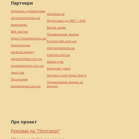
Партнери
Сережки з діамантами
pereklad.ua
alliancetechnika.ua
Підготовка до НМТ / ЗНО
миралинкс
Винна шафа
Веб мастер
Перевезення хворих
https://motokosmos.ua/
hospice-life.com.ua/
Синтезатори
mk-translations.ua
perevod.agency
maltina.com.ua
agrotechnika.com.ua
Шафи купе
europeservice.com.ua
Брендові сумки
текст юа
Натяжні стелі Nova Stelya
Посилання
Перевезення хворих за
kievperevod.com.ua
кордон
Про проект
Реклама на "Протокол"