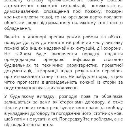
автоматичної пожежної сигналізації, пожежогасіння,
димовидалення, оповіщення про пожежу, пожарні
кран-комплекти тощо), то на орендаря варто покласти
обов’язки щодо підтримання у належному стані такого
обладнання.
Вкажіть у договорі оренди режим роботи на об’єкті,
порядок доступу до нього в не робочий час у випадку
пожежі або інших надзвичайних ситуацій, дії охорони.
Не зайвим буде визначення порядку надання
орендодавцем орендарю інформації стосовно
будівельних та технічних характеристик, проектної
документації, інформації щодо результатів перевірок
протипожежного стану тощо. Не забудьте поряд з цим
чітко прописати відповідальність кожної із сторін за
недотримання вказаних положень.
У будь-якому випадку, розподіл прав та обов’язків
залишається за вами як сторонами договору, а отже
тільки у ваших силах реалізувати своє право на свободу
в укладанні договору та погодженні його істотних умов,
щоб потім не кусати лікті. Попереджуйте проблеми, а не
відкладайте їх на потім.