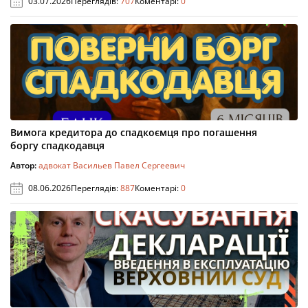
03.07.2026
Переглядів:
707
Коментарі:
0
Вимога кредитора до спадкоємця про погашення
боргу спадкодавця
Автор:
адвокат Васильев Павел Сергеевич
08.06.2026
Переглядів:
887
Коментарі:
0