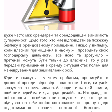
Дуже часто між орендарем та орендодавцем виникають
суперечності щодо того, хто має відповідати за пожежну
безпеку в орендованому приміщенні. І якщо у випадку,
коли власник приміщення в ньому ж і проводить свою
господарську діяльність, все ясно та зрозуміло –
претензії можуть бути тільки до власника, то у разі
передачі приміщення в оренду ситуація стає полем для
маневрування для зацікавлених осіб.
Юристи скажуть – у чому проблема, прописуйте в
договорі оренди відповідні положення і все, ситуація
зрозуміла та врегульована. Але юристи на те й юристи,
щоб цим перейматися, а щодо реалій, то.. Насправді, не
всі сторони – особливо це стосується тих, хто ще не
відчував на себе «гнів» контролюючого органу щодо
недотримання правил пожежної безпеки, -