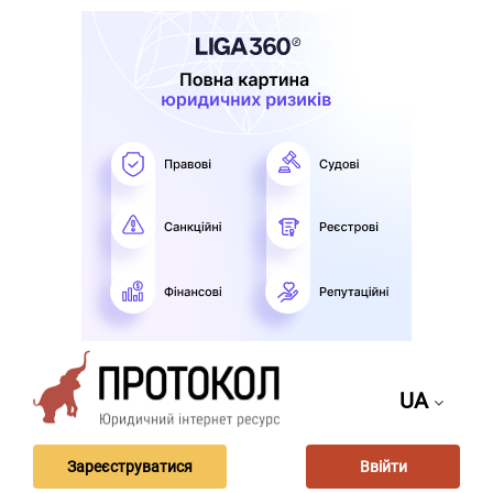
UA
Зареєструватися
Ввійти