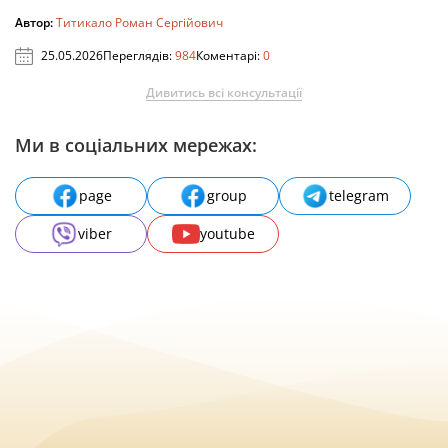
Автор:
Титикало Роман Сергійович
25.05.2026
Переглядів:
984
Коментарі:
0
Дивитись всі консультації
Ми в соціальних мережах:
page
group
telegram
viber
youtube