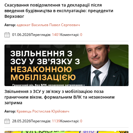
Скасування повідомлення та декларації після
введення будівництва в експлуатацію: прецеденти
Верховог
Автор:
адвокат Васильев Павел Сергеевич
01.06.2026
Переглядів:
1401
Коментарі:
0
Звільнення з ЗСУ у зв`язку з мобілізацією поза
граничним віком, формальним ВЛК та незаконним
затрима
Автор:
Кравець Ростислав Юрійович
28.05.2026
Переглядів:
1139
Коментарі:
0