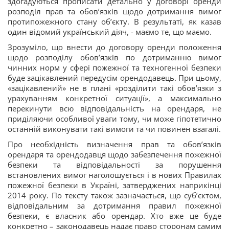
здогадуються прописати детально у договорі оренди
розподіл прав та обов’язків щодо дотримання вимог
протипожежного стану об’єкту. В результаті, як казав
один відомий український діяч, - маємо те, що маємо.
Зрозуміло, що внести до договору оренди положення
щодо розподілу обов’язків по дотриманню вимог
чинних норм у сфері пожежної та техногенної безпеки
буде зацікавлений передусім орендодавець. При цьому,
«зацікавлений» не в плані «розділити такі обов’язки з
урахуванням конкретної ситуації», а максимально
перекинути всю відповідальність на орендаря, не
приділяючи особливої уваги тому, чи може гіпотетично
останній виконувати такі вимоги та чи повинен взагалі.
Про необхідність визначення прав та обов’язків
орендаря та орендодавця щодо забезпечення пожежної
безпеки та відповідальності за порушення
встановлених вимог наголошується і в нових Правилах
пожежної безпеки в Україні, затверджених наприкінці
2014 року. По тексту також зазначається, що суб’єктом,
відповідальним за дотримання правил пожежної
безпеки, є власник або орендар. Хто вже це буде
конкретно – законодавець надає право сторонам самим