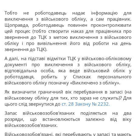
Тобто не роботодавець надає інформацію для
виключення з військового обліку, а сам працівник.
Щоправда, роботодавець повинен проконтролювати
цей процес (тобто створити наказ для працівника про
звернення до ТЦК з метою виключення з військового
обліку і про вивільнення його від роботи на день
звернення до ТЦК).
А далі, на підставі відмітки ТЦК у військово-обліковому
документі про виключення з військового обліку,
відповідальна особа, яка веде військовий облік у
роботодавця, робить у Списках персонального
військового обліку позначку «Виключено з обліку».
Як визначити граничний вік перебування в запасі (на
військовому обліку для тих, хто зараз не служить)? Для
цього слід звернутися до
ст. 28 Закону № 2232.
Запас військовозобов'язаних поділяється на два
розряди, що встановлюються залежно від віку
військовозобов'язаних.
Військовозобов’язані, які перебувають у запасі та мають