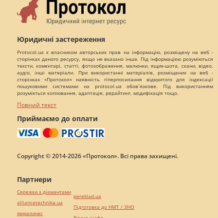
Юридичні застереження
Protocol.ua є власником авторських прав на інформацію, розміщену на веб -
сторінках даного ресурсу, якщо не вказано інше. Під інформацією розуміються
тексти, коментарі, статті, фотозображення, малюнки, ящик-шота, скани, відео,
аудіо, інші матеріали. При використанні матеріалів, розміщених на веб -
сторінках «Протокол» наявність гіперпосилання відкритого для індексації
пошуковими системами на protocol.ua обов`язкове. Під використанням
розуміється копіювання, адаптація, рерайтинг, модифікація тощо.
Повний текст
Приймаємо до оплати
Copyright © 2014-2026 «Протокол». Всі права захищені.
Партнери
Сережки з діамантами
pereklad.ua
alliancetechnika.ua
Підготовка до НМТ / ЗНО
миралинкс
Винна шафа