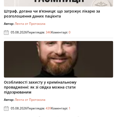
Штраф, догана чи в’язниця: що загрожує лікарю за
розголошення даних пацієнта
Автор:
Лента от Протокола
05.08.2026
Переглядів:
346
Коментарі:
0
Особливості захисту у кримінальному
провадженні: як зі свідка можна стати
підозрюваним
Автор:
Лента от Протокола
05.08.2026
Переглядів:
439
Коментарі:
1