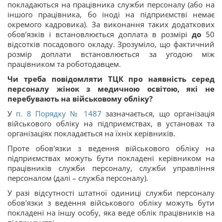
покладаються на працівника служби персоналу (або на
іншого працівника, бо іноді на підприємстві немає
окремого кадровика). За виконання таких додаткових
обов’язків і встановлюється доплата в розмірі
до
50
відсотків посадового окладу. Зрозуміло, що фактичний
розмір доплати встановлюється за угодою між
працівником та роботодавцем.
Чи треба повідомляти ТЦК про наявність серед
персоналу жінок з медичною освітою, які не
перебувають на військовому обліку?
У
п. 8 Порядку № 1487
зазначається, що організація
військового обліку на підприємствах, в установах та
організаціях покладається на їхніх керівників.
Проте обов'язки з ведення військового обліку на
підприємствах можуть бути покладені керівником на
працівників служби персоналу, служби управління
персоналом (далі – служба персоналу).
У разі відсутності штатної одиниці служби персоналу
обов'язки з ведення військового обліку можуть бути
покладені на іншу особу, яка веде облік працівників на