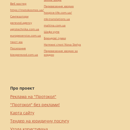
Веб мастер
Перевезення хворих
https://motokosmos.ua/
hospice-life.com.ua/
Синтезатори
mk-translations.ua
perevod.agency
maltina.com.ua
agrotechnika.com.ua
Шафи купе
europeservice.com.ua
Брендові сумки
текст юа
Натяжні стелі Nova Stelya
Посилання
Перевезення хворих за
kievperevod.com.ua
кордон
Про проект
Реклама на "Протокол"
"Протокол" без реклами!
Карта сайту
Тендер на юридичну послугу
Угода користувача