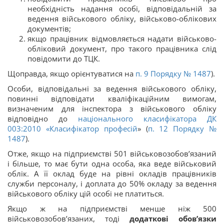
необхідність надання особі, відповідальній за
ведення військового обліку, військово-облікових
документів;
якщо працівник відмовляється надати військово-
обліковий документ, про такого працівника слід
повідомити до ТЦК.
Щоправда, якщо орієнтуватися на
п. 9 Порядку № 1487
).
Особи, відповідальні за ведення військового обліку,
повинні відповідати кваліфікаційним вимогам,
визначеним для інспектора з військового обліку
відповідно до
національного класифікатора ДК
003:2010 «Класифікатор професій
» (
п. 12 Порядку №
1487
).
Отже, якщо на підприємстві 501 військовозобов’язаний
і більше, то має бути одна особа, яка веде військовий
облік. А її оклад буде на рівні окладів працівників
служби персоналу, і доплата до 50% окладу за ведення
військового обліку цій особі не платиться.
Якщо ж на підприємстві менше ніж 500
військовозобов’язаних, тоді
додаткові обов’язки