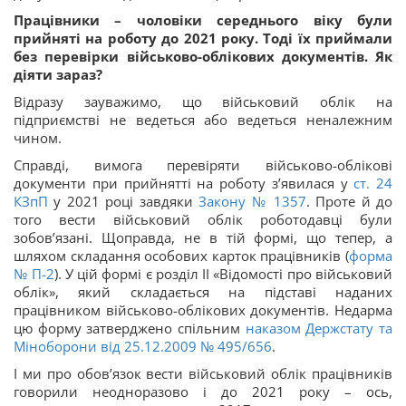
Працівники – чоловіки середнього віку були
прийняті на роботу до 2021 року. Тоді їх приймали
без перевірки військово-облікових документів. Як
діяти зараз?
Відразу зауважимо, що військовий облік на
підприємстві не ведеться або ведеться неналежним
чином.
Справді, вимога перевіряти військово-облікові
документи при прийнятті на роботу з’явилася у
ст.
24
КЗпП
у 2021 році завдяки
Закону № 1357
. Проте й до
того вести військовий облік роботодавці були
зобов’язані. Щоправда, не в тій формі, що тепер, а
шляхом складання особових карток працівників (
форма
№ П-2
). У цій формі є розділ ІІ «Відомості про військовий
облік», який складається на підставі наданих
працівником військово-облікових документів. Недарма
цю форму затверджено спільним
наказом Держстату та
Міноборони від 25.12.2009 № 495/656
.
І ми про обов’язок вести військовий облік працівників
говорили неодноразово і до 2021 року – ось,