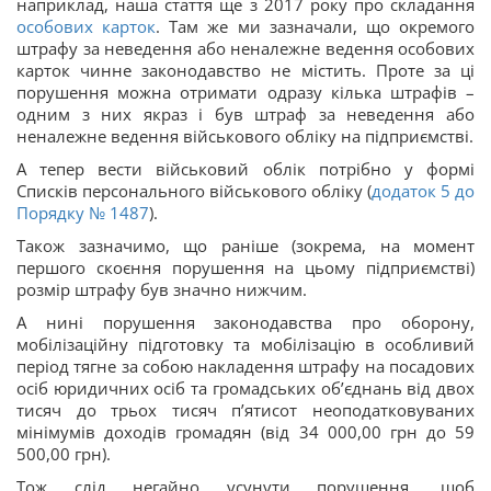
наприклад, наша стаття ще з 2017 року про складання
особових карток
. Там же ми зазначали, що окремого
штрафу за неведення або неналежне ведення особових
карток чинне законодавство не містить. Проте за ці
порушення можна отримати одразу кілька штрафів –
одним з них якраз і був штраф за неведення або
неналежне ведення військового обліку на підприємстві.
А тепер вести військовий облік потрібно у формі
Списків персонального військового обліку (
додаток 5 до
Порядку № 1487
).
Також зазначимо, що раніше (зокрема, на момент
першого скоєння порушення на цьому підприємстві)
розмір штрафу був значно нижчим.
А нині порушення законодавства про оборону,
мобілізаційну підготовку та мобілізацію в особливий
період тягне за собою накладення штрафу на посадових
осіб юридичних осіб та громадських об’єднань від двох
тисяч до трьох тисяч п’ятисот неоподатковуваних
мінімумів доходів громадян (від 34 000,00 грн до 59
500,00 грн).
Тож слід негайно усунути порушення, щоб