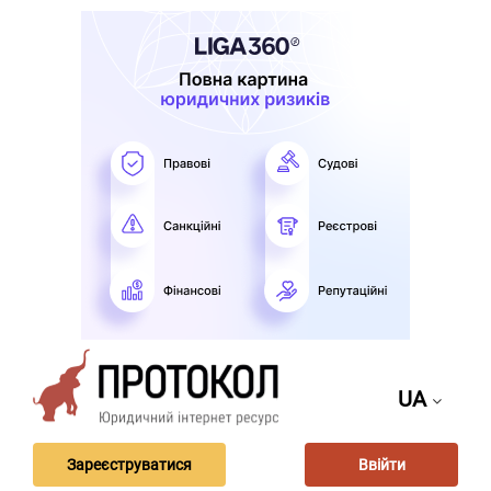
UA
Зареєструватися
Ввійти