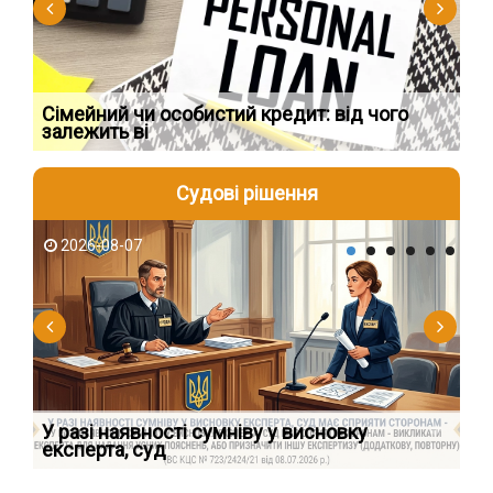
Сімейний чи особистий кредит: від чого
Пр
залежить ві
по
Судові рішення
2026-08-07
2
У разі наявності сумніву у висновку
Як
експерта, суд
вк