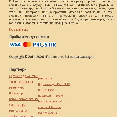
Protocol.ua є власником авторських прав на інформацію, розміщену на веб -
сторінках даного ресурсу, якщо не вказано інше. Під інформацією розуміються
тексти, коментарі, статті, фотозображення, малюнки, ящик-шота, скани, відео,
аудіо, інші матеріали. При використанні матеріалів, розміщених на веб -
сторінках «Протокол» наявність гіперпосилання відкритого для індексації
пошуковими системами на protocol.ua обов`язкове. Під використанням розуміється
копіювання, адаптація, рерайтинг, модифікація тощо.
Повний текст
Приймаємо до оплати
Copyright © 2014-2026 «Протокол». Всі права захищені.
Партнери
Сережки з діамантами
pereklad.ua
alliancetechnika.ua
Підготовка до НМТ / ЗНО
миралинкс
Винна шафа
Веб мастер
Перевезення хворих
https://motokosmos.ua/
hospice-life.com.ua/
Синтезатори
mk-translations.ua
perevod.agency
maltina.com.ua
agrotechnika.com.ua