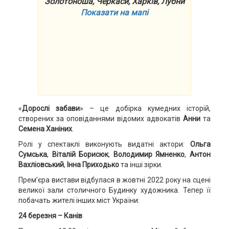
Золотоноша, Черкаси, Харків, Лубни
Показати на мапі
«
Дорослі забави
» – це добірка кумедних історій,
створених за оповіданнями відомих адвокатів
Анни
та
Семена Ханіних
.
Ролі у спектаклі виконують видатні актори:
Ольга
Сумська
,
Віталій Борисюк
,
Володимир Ямненко
,
Антон
Вахліовський
,
Інна Приходько
та інші зірки.
Прем’єра вистави відбулася в жовтні 2022 року на сцені
великої зали столичного Будинку художника. Тепер її
побачать жителі інших міст України:
24 березня – Канів