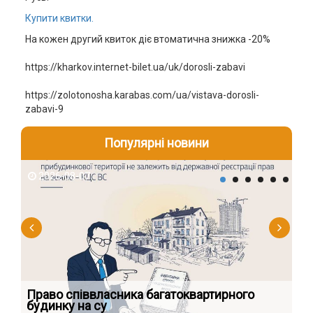
Купити квитки.
На кожен другий квиток діє втоматична знижка -20%
https://kharkov.internet-bilet.ua/uk/dorosli-zabavi
https://zolotonosha.karabas.com/ua/vistava-dorosli-
zabavi-9
Популярні новини
2026-08-07
2
к
Право співвласника багатоквартирного
Як
будинку на су
шк