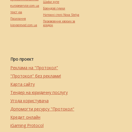
Шафи купе
europeservice.com.ua
Брендові сумки
текст юа
Натяжні стелі Nova Stelya
Посилання
Перевезення хворих за
kievperevod.com.ua
кордон
Про проект
Реклама на "Протокол"
"Протокол" без реклами!
Карта сайту
Тендер на юридичну послугу
Угода користувача
Допомогти ресурсу "Протокол"
Кредит онлайн
iGaming Protocol