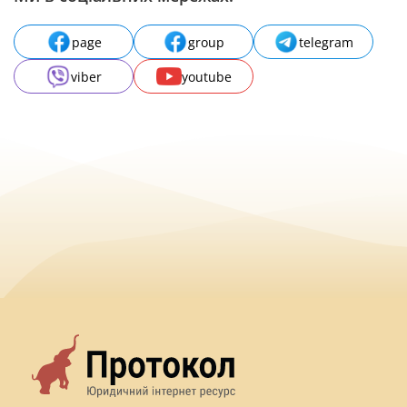
page
group
telegram
viber
youtube