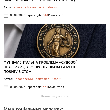
опублікована з 25 по 31 липня 2026 року
Автор:
Кравець Ростислав Юрійович
03.08.2026
Переглядів:
514
Коментарі:
0
ФУНДАМЕНТАЛЬНА ПРОБЛЕМА «СУДОВОЇ
ПРАКТИКИ», АБО ПРОШУ ВВАЖАТИ МЕНЕ
ПОЗИТИВІСТОМ
Автор:
Володарский Вадим Леонидович
03.08.2026
Переглядів:
461
Коментарі:
0
Дивитись усі статті
Ми в соціальних мережах: