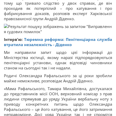
тому що тривало слідство у двох справах, де він
проходив як потерпілий – про катування і про
фабрикування доказів, розповів експерт Харківської
правозахисної групи Андрій Діденко.
Інтерв'ю:
Тюремна реформа: Пенітенціарна служба
втратила незалежність - Діденко
Ми направили запит щодо цієї інформації до
Міністерства юстиції, якому наразі підпорядковуються
пенітенціарні установи, однак відповіді чиновники
станом на сьогодні так і не надали.
Родичі Олександра Рафальського за ці роки зробили
майже неможливе, розповідає Андрій Діденко.
«Мама Рафальського, Тамара Михайлівна, достукалася
до представників місії ООН, верховний комісар з прав
людини спрямував до уряду України вербальну ноту з
приводу конкретних питань щодо Олександра
Рафальського – це його катування, це його затримання
неправомірне. Досі уряд України так і не спромігся