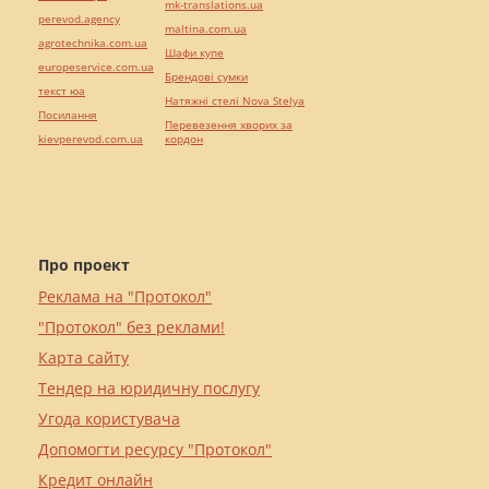
mk-translations.ua
perevod.agency
maltina.com.ua
agrotechnika.com.ua
Шафи купе
europeservice.com.ua
Брендові сумки
текст юа
Натяжні стелі Nova Stelya
Посилання
Перевезення хворих за
kievperevod.com.ua
кордон
Про проект
Реклама на "Протокол"
"Протокол" без реклами!
Карта сайту
Тендер на юридичну послугу
Угода користувача
Допомогти ресурсу "Протокол"
Кредит онлайн