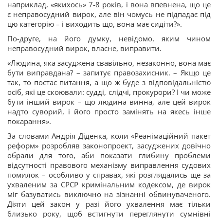
наприклад, «якихось» 7-8 років, і вона впевнена, що це
є неправосудний вирок, але він чомусь не підпадає під
цю категорію – і виходить що, вона має сидіти?».
По-друге, на його думку, невідомо, яким чином
неправосудний вирок, власне, виправити.
«Людина, яка засуджена свавільно, незаконно, вона має
бути виправдана? – запитує правозахисник. – Якщо це
так, то постає питання, а що ж буде з відповідальністю
осіб, які це скоювали: судді, слідчі, прокурори? І чи може
бути інший вирок – що людина винна, але цей вирок
надто суворий, і його просто замінять на якесь інше
покарання».
За словами Андрія Діденка, коли «Реанімаційний пакет
реформ» розробляв законопроект, засуджених довічно
обрали для того, аби показати глибину проблеми
відсутності правового механізму виправлення судових
помилок – особливо у справах, які розглядались ще за
ухваленим за СРСР кримінальним кодексом, де вирок
міг базуватись виключно на зізнанні обвинуваченого.
Діяти цей закон у разі його ухвалення має тільки
близько року, щоб встигнути переглянути сумнівні