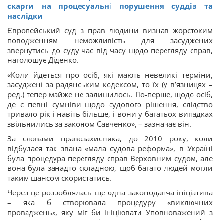
скарги на процесуальні порушення суддів та
наслідки
Європейський суд з прав людини визнав жорстоким
поводженням неможливість для засуджених
звернутись до суду час від часу щодо перегляду справ,
наголошує Діденко.
«Коли йдеться про осіб, які мають невеликі терміни,
засуджені за радянським кодексом, то їх (у в’язницях –
ред.) тепер майже не залишилось. По-перше, щодо осіб,
де є певні сумніви щодо судового рішення, слідство
тривало рік і навіть більше, і вони у багатьох випадках
звільнились за законом Савченко», – зазначає він.
За словами правозахисника, до 2010 року, коли
відбулася так звана «мала судова реформа», в Україні
була процедура перегляду справ Верховним судом, але
вона була занадто складною, щоб багато людей могли
таким шансом скористатись.
Через це розроблялась ще одна законодавча ініціатива
– яка б створювала процедуру «виключних
проваджень», яку міг би ініціювати Уповноважений з