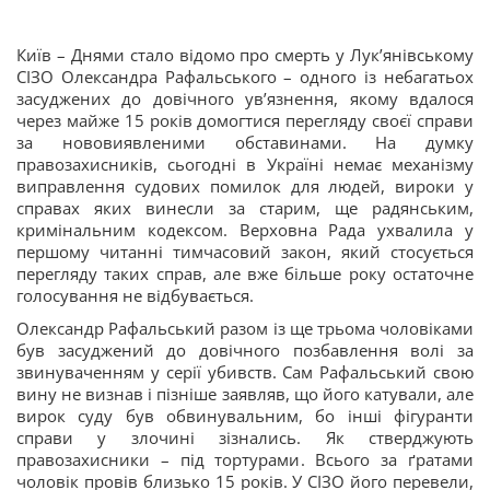
Київ – Днями стало відомо про смерть у Лук’янівському
СІЗО Олександра Рафальського – одного із небагатьох
засуджених до довічного ув’язнення, якому вдалося
через майже 15 років домогтися перегляду своєї справи
за нововиявленими обставинами. На думку
правозахисників, сьогодні в Україні немає механізму
виправлення судових помилок для людей, вироки у
справах яких винесли за старим, ще радянським,
кримінальним кодексом. Верховна Рада ухвалила у
першому читанні тимчасовий закон, який стосується
перегляду таких справ, але вже більше року остаточне
голосування не відбувається.
Олександр Рафальський разом із ще трьома чоловіками
був засуджений до довічного позбавлення волі за
звинуваченням у серії убивств. Сам Рафальський свою
вину не визнав і пізніше заявляв, що його катували, але
вирок суду був обвинувальним, бо інші фігуранти
справи у злочині зізнались. Як стверджують
правозахисники – під тортурами. Всього за ґратами
чоловік провів близько 15 років. У СІЗО його перевели,