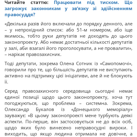
Читайте статтю:
Працювати під тиском. Що
загрожує законникам у зв’язку зі здійсненням
правосуддя?
«Декілька разів його включали до порядку денного, але
– у непрохідний список: або 51-м номером, або іще
якимось, тобто руки депутатів не доходять до цього
законопроекту. Або немає достатньої кількості депутатів
у залі, аби взагалі його проголосувати, а не провалити»,
– нарікає правозахисник.
Тоді депутати, зокрема Олена Сотник із «Самопомочі»,
говорили про те, що більшість депутатів не виступають
активно на підтримку цієї ініціативи, але й не блокують
її.
Серед правозахисного середовища сьогодні немає
єдиної позиції щодо цього законопроекту, хоча тут
погоджуються, що проблема – системна. Зокрема,
Олександр Букалов із «Донецького меморіалу»
зауважує: «В цьому законопроекті мене турбують деякі
аспекти. По-перше, він застосовується не до всіх осіб,
щодо яких було винесено неправосудні вироки. І
виходить, що якщо людина отримала не довічне, а