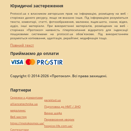
Юридичні застереження
Protocol.ua є власником авторських прав на інформацію, розміщену на веб -
сторінках даного ресурсу, якщо не вказано інше. Під інформацією розуміються
тексти, коментарі, статті, фотозображення, малюнки, ящик-шота, скани, відео,
аудіо, інші матеріали. При використанні матеріалів, розміщених на веб -
сторінках «Протокол» наявність гіперпосилання відкритого для індексації
пошуковими системами на protocol.ua обов`язкове. Під використанням
розуміється копіювання, адаптація, рерайтинг, модифікація тощо.
Повний текст
Приймаємо до оплати
Copyright © 2014-2026 «Протокол». Всі права захищені.
Партнери
Сережки з діамантами
pereklad.ua
alliancetechnika.ua
Підготовка до НМТ / ЗНО
миралинкс
Винна шафа
Веб мастер
Перевезення хворих
https://motokosmos.ua/
hospice-life.com.ua/
Синтезатори