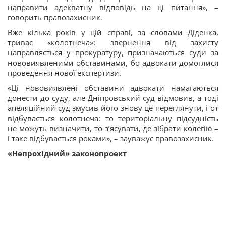
направити адекватну відповідь на ці питання», –
говорить правозахисник.
Вже кілька років у цій справі, за словами Діденка,
триває «колотнеча»: звернення від захисту
направляється у прокуратуру, призначаються суди за
нововиявленими обставинами, бо адвокати домоглися
проведення нової експертизи.
«Ці нововиявлені обставини адвокати намагаються
донести до суду, але Дніпровський суд відмовив, а тоді
апеляційний суд змусив його знову це переглянути, і от
відбувається колотнеча: то територіальну підсудність
не можуть визначити, то з’ясувати, де зібрати колегію –
і таке відбувається роками», – зауважує правозахисник.
«Непрохідний» законопроект