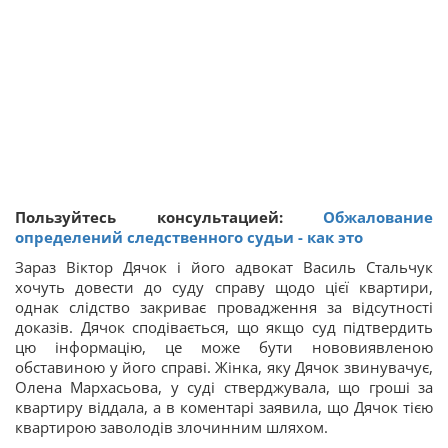
Пользуйтесь консультацией:
Обжалование
определений следственного судьи - как это
Зараз Віктор Дячок і його адвокат Василь Стальчук
хочуть довести до суду справу щодо цієї квартири,
однак слідство закриває провадження за відсутності
доказів. Дячок сподівається, що якщо суд підтвердить
цю інформацію, це може бути нововиявленою
обставиною у його справі. Жінка, яку Дячок звинувачує,
Олена Мархасьова, у суді стверджувала, що гроші за
квартиру віддала, а в коментарі заявила, що Дячок тією
квартирою заволодів злочинним шляхом.