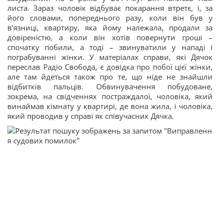
листа. Зараз чоловік відбуває покарання втретє, і, за
його словами, попереднього разу, коли він був у
в’язниці, квартиру, яка йому належала, продали за
довіреністю, а коли він хотів повернути гроші –
спочатку побили, а тоді – звинуватили у нападі і
пограбуванні жінки. У матеріалах справи, які Дячок
переслав Радіо Свобода, є довідка про побої цієї жінки,
але там йдеться також про те, що ніде не знайшли
відбитків пальців. Обвинувачення побудоване,
зокрема, на свідченнях постраждалої, чоловіка, який
винаймав кімнату у квартирі, де вона жила, і чоловіка,
який проводив у справі як співучасник Дячка.