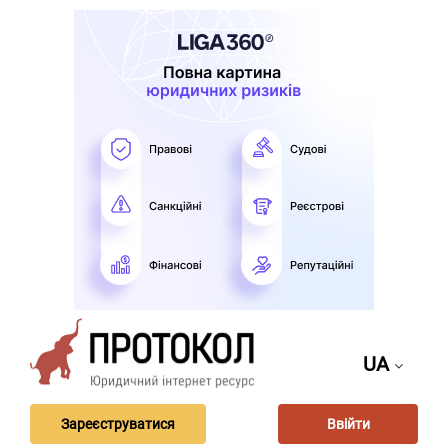
UA
Зареєструватися
Ввійти