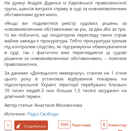
На думку Андрія Діденка із Харківської правозахисної
групи, шансів виграти справу в суді за нововиявленими
обставинами дуже мало.
«Якщо ви подивитеся реєстр судових рішень за
нововиявленими обставинами за рік, за два або за три,
то ви побачите, що ініціатором перегляду таких справ
майже завжди є прокуратура. Тобто прокуратура тримає
під контролем слідство, як підтримуючи обвинувачення
в суді, так і фактично вже переглядаючи ці судові
рішення за нововиявленими обставинами», – пояснює
правозахисник.
За даними «Донецького меморіалу», станом на 1 січня
цього року в установах відбування покарань на
підконтрольній Україні території перебувало близько
70 тисяч людей.З них більше 1,5 тисячі засуджені на
довічний термін.
Автор статьи: Анастасія Москвичова
Источник:
Радіо Свобода
0
3564
1
Переглядів
Коментарі
Сподобалося