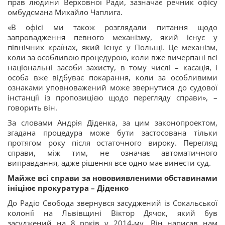
прав людини Верховної Ради, зазначає речник офісу
омбудсмана Михайло Чаплига.
«В офісі ми також розглядали питання щодо
запровадження певного механізму, який існує у
північних країнах, який існує у Польщі. Це механізм,
коли за особливою процедурою, коли вже вичерпані всі
національні засоби захисту, в тому числі – касація, і
особа вже відбуває покарання, коли за особливими
ознаками уповноважений може звернутися до судової
інстанції із пропозицією щодо перегляду справи», –
говорить він.
За словами Андрія Діденка, за цим законопроектом,
згадана процедура може бути застосована тільки
протягом року після остаточного вироку. Перегляд
справи, між тим, не означає автоматичного
виправдання, адже рішення все одно має винести суд.
Майже всі справи за нововиявленими обставинами
ініціює прокуратура – Діденко
До Радіо Свобода звернувся засуджений із Сокальської
колонії на Львівщині Віктор Дячок, який був
засуджений на 8 років у 2014-му. Він написав нам