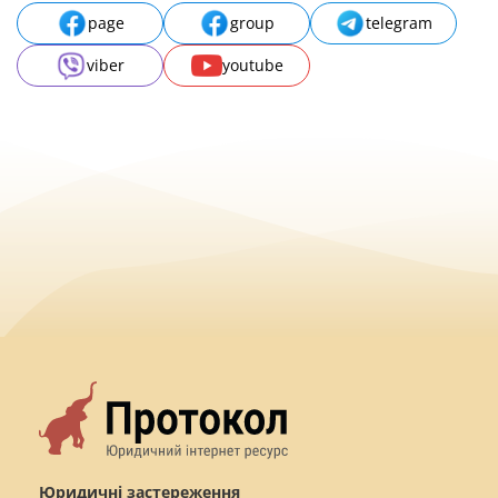
page
group
telegram
viber
youtube
Юридичні застереження