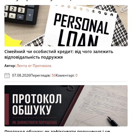
Сімейний чи особистий кредит: від чого залежить
відповідальність подружжя
Автор:
Лента от Протокола
07.08.2026
Переглядів:
56
Коментарі:
0
Протокол обшуку: як зафіксувати порушення і не