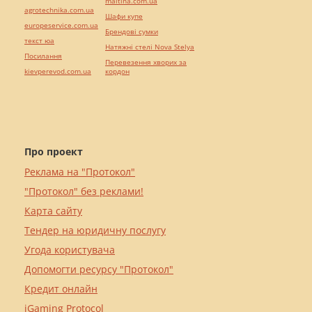
maltina.com.ua
agrotechnika.com.ua
Шафи купе
europeservice.com.ua
Брендові сумки
текст юа
Натяжні стелі Nova Stelya
Посилання
Перевезення хворих за
kievperevod.com.ua
кордон
Про проект
Реклама на "Протокол"
"Протокол" без реклами!
Карта сайту
Тендер на юридичну послугу
Угода користувача
Допомогти ресурсу "Протокол"
Кредит онлайн
iGaming Protocol