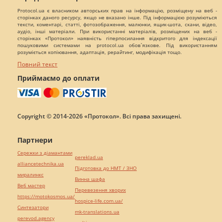
Protocol.ua є власником авторських прав на інформацію, розміщену на веб -
сторінках даного ресурсу, якщо не вказано інше. Під інформацією розуміються
тексти, коментарі, статті, фотозображення, малюнки, ящик-шота, скани, відео,
аудіо, інші матеріали. При використанні матеріалів, розміщених на веб -
сторінках «Протокол» наявність гіперпосилання відкритого для індексації
пошуковими системами на protocol.ua обов`язкове. Під використанням
розуміється копіювання, адаптація, рерайтинг, модифікація тощо.
Повний текст
Приймаємо до оплати
Copyright © 2014-2026 «Протокол». Всі права захищені.
Партнери
Сережки з діамантами
pereklad.ua
alliancetechnika.ua
Підготовка до НМТ / ЗНО
миралинкс
Винна шафа
Веб мастер
Перевезення хворих
https://motokosmos.ua/
hospice-life.com.ua/
Синтезатори
mk-translations.ua
perevod.agency