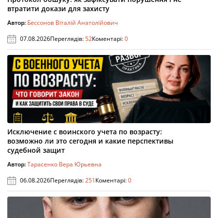
втратити докази для захисту
Автор:
Бессонов Віталій Анатолійович
07.08.2026
Переглядів:
52
Коментарі:
0
Исключение с воинского учета по возрасту:
возможно ли это сегодня и какие перспективы
судебной защит
Автор:
Тарасенко Вера Юрьевна
06.08.2026
Переглядів:
251
Коментарі:
0