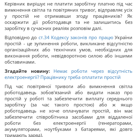
Керівник вирішує не платити заробітну платню під час
вимкнення світла та повітряних тривог, відправляє усіх
у простій не отримавши згоду працівників? Як
оскаржити дії роботодавця та не залишитись без
заробітку в сучасних реаліях розповім далі.
Відповідно до
ст.
34
Кодексу законів про працю
України
простій - це зупинення роботи, викликане відсутністю
організаційних або технічних умов, необхідних для
виконання роботи, невідворотною силою або іншими
обставинами.
Згадайте новину:
Немає роботи через відсутність
електроенергії? Працівнику треба оплатити простій
Під час повітряної тривоги або вимкнення світла
роботодавець зобов’язаний або видати наказ про
простій у роботі та забезпечити виплату середнього
заробітку (за час такого простою) або ж якщо
роботодавець не хоче оплачувати простій, він має
забезпечити співробітника засобами для віддаленої
роботи без електроенергії (генераторами,
акумуляторами, ноутбуками з батареями, які довго
тримають заряд).