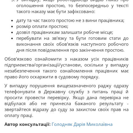
оголошення простою, то безпосередньо у тексті
такого наказу має бути зафіксовано:
дату та час такого простою не з вини працівника;
розмір оплати простою;
дозвіл працівникам залишати робоче місце;
перебувати на зв’язку та бути готовим стати до
виконання своїх обов’язків наступного робочого
дня після повідомлення про закінчення простою.
Обов’язково ознайомити з наказом усіх працівників
підприємства/організації/установи, оскільки у випадку
незабезпечення такого ознайомлення працівник має
право його оскаржити в судовому порядку.
У випадку порушення вищезазначеного раджу одразу
телефонувати в Державну службу з питань праці й
просити провести перевірку. Якщо дана перевірка не
відбулася або не принесла бажаного результату -
звертайтеся відразу до суду за захистом своїх прав на
оплату праці.
Автор консультації:
Голодняк Дарія Миколаївна