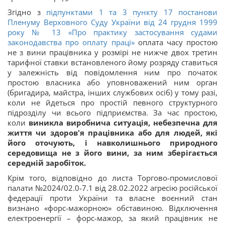
Згідно з
підпунктами 1 та 3 пункту 17 постанови
Пленуму Верховного Суду України від 24 грудня 1999
року № 13 «Про практику застосування судами
законодавства про оплату праці»
оплата часу простою
не з вини працівника у розмірі не нижче двох третин
тарифної ставки встановленого йому розряду ставиться
у залежність від повідомлення ним про початок
простою власника або уповноважений ним орган
(бригадира, майстра, інших службових осіб) у тому разі,
коли не йдеться про простій певного структурного
підрозділу чи всього підприємства. За час простою,
коли
виникла виробнича ситуація, небезпечна для
життя чи здоров'я працівника або для людей, які
його оточують, і навколишнього природного
середовища не з його вини, за ним зберігається
середній заробіток.
Крім того, відповідно до листа Торгово-промислової
палати №2024/02.0-7.1 від 28.02.2022 агресію російської
федерації проти України та власне воєнний стан
визнано «форс-мажорною» обставиною. Відключення
електроенергії – форс-мажор, за який працівник не