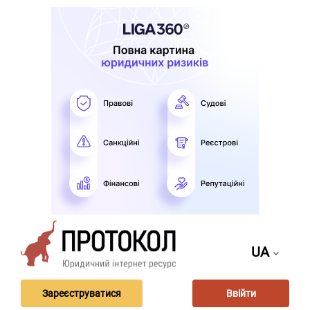
UA
Зареєструватися
Ввійти