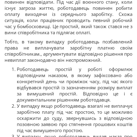
повинен відповідати. Під час дії воєнного стану, коли
існує загроза життю, роботодавець повинен робити
оплату виходячи із середнього заробітку. Схожа
ситуація, коли працівник проводить певний робочий
час у бомбосховищі. Це простий, який також стався не з
вини співробітника та підлягає оплаті.
Тобто, в такому випадку роботодавець позбавлений
права не виплачувати заробітну платню своїм
співробітникам., аргументувати відповідно рішення про
невиплат законодавчо він неспроможний.
Роботодавець простій у роботі оформлює
відповідним наказом, в якому зафіксовано або
конкретний день чи проміжок часу, під час якого
відбувався простій із зазначенням розміру виплат
за вимушений простій. Відповідно це і є
документальним рішенням роботодавця.
У випадку якщо роботодавець взагалі не виплачує
заробітню плату під час простою, то це можливо
оскаржити до суду, звернувшись з відповідною
позовною заявою про стягнення грошових коштів
під час вимушеного простою.
У випадку, якщо роботодавець видав наказ про