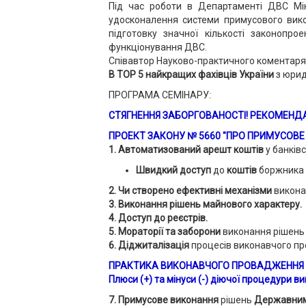
Під час роботи в Департаменті ДВС Міні
удосконалення системи примусового викон
підготовку значної кількості законопр
функціонування ДВС.
Співавтор Науково-практичного коментаря
В TOP 5 найкращих фахівців України
з юрид
ПРОГРАМА СЕМІНАРУ:
СТЯГНЕННЯ ЗАБОРГОВАНОСТІ! РЕКОМЕНДАЦІ
ПРОЕКТ ЗАКОНУ № 5660 "ПРО ПРИМУСОВЕ 
1. Автоматизований арешт коштів
у банків
Швидкий доступ
до
коштів
боржника
2. Чи створено ефективні механізми
викона
3. Виконання рішень майнового характеру.
4. Доступ до реєстрів.
5. Мораторії та заборони
виконання рішень 
6. Діджиталізація
процесів виконавчого п
ПРАКТИКА ВИКОНАВЧОГО ПРОВАДЖЕННЯ 
Плюси (+) та мінуси (-) діючої процедури в
7. Примусове виконання
рішень
Державним