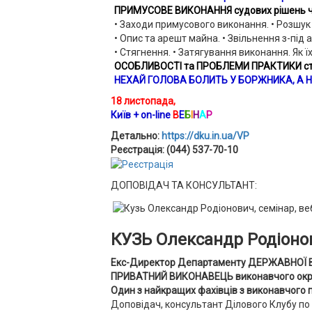
ПРИМУСОВЕ ВИКОНАННЯ судових рішень ч/
• Заходи примусового виконання. • Розшук
• Опис та арешт майна. • Звільнення з-під а
• Стягнення. • Затягування виконання. Як ї
ОСОБЛИВОСТІ та ПРОБЛЕМИ ПРАКТИКИ стя
НЕХАЙ ГОЛОВА БОЛИТЬ У БОРЖНИКА, А Н
18 листопада,
Київ
+ on-line
В
Е
Б
І
Н
А
Р
Детально:
https://dku.in.ua/VP
Реєстрація: (044) 537-70-10
ДОПОВІДАЧ ТА КОНСУЛЬТАНТ:
КУЗЬ Олександр Родіоно
Екс-Директор Департаменту ДЕРЖАВНОЇ 
ПРИВАТНИЙ ВИКОНАВЕЦЬ виконавчого округ
Один з найкращих фахівців з виконавчого 
Доповідач, консультант Ділового Клубу п