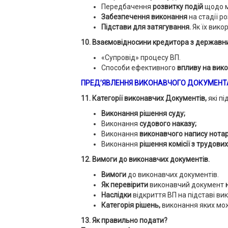
Передбачення
розвитку подій
щодо м
Забезпечення виконання
на стадії р
Підстави для затягування.
Як їх вико
10. Взаємовідносини кре­дитора з держав
«Супровід» процесу ВП.
Способи ефективного
впливу на вик
ПРЕД’ЯВЛЕННЯ ВИКОНАВЧОГО ДОКУМЕНТ
11. Категорії виконавчих Документів,
які п
Виконання рішення суду;
Виконання
судового наказу;
Виконання
виконавчого напису нотар
Виконання
рішення комісії з трудових
12. Вимоги до виконавчих документів.
Вимоги
до виконавчих документів.
Як перевірити
виконавчий документ
Наслідки
відкриття ВП на підставі в
Категорія рішень,
виконання яких мо
13. Як правильно подати?