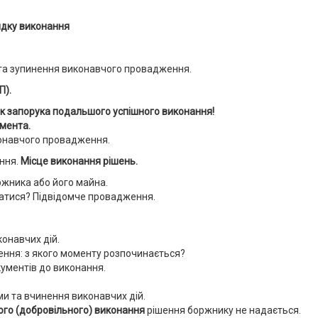
рядку виконання
та зупинення виконавчого провадження.
П).
к запорука подальшого успішного виконання!
мента.
онавчого провадження.
ння.
Місце виконання рішень.
жника або його майна.
татися? Підвідомче провадження.
онавчих дій.
ння: з якого моменту розпочинається?
ументів до виконання.
и та вчинення виконавчих дій.
ого (добровільного) виконання
рішення боржнику не надається.