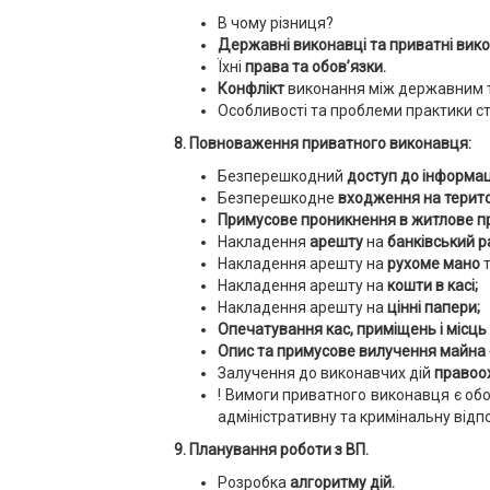
В чому різниця?
Державні виконавці та приватні вик
Їхні
права та обов’язки.
Конфлікт
виконання між державним 
Особливості та проблеми практики с
8. Повноваження приватного виконавця:
Безперешкодний
доступ до інформац
Безперешкодне
входження на терит
Примусове проникнення в житлове 
Накладення
арешту
на
банківський р
Накладення арешту на
рухоме мано
Накладення арешту на
кошти в касі;
Накладення арешту на
цінні папери;
Опечатування кас, приміщень і місць
Опис та примусове вилучення майна
Залучення до виконавчих дій
правоох
! Вимоги приватного виконавця є обо
адміністративну та кримінальну відпо
9. Планування роботи з ВП.
Розробка
алгоритму дій.