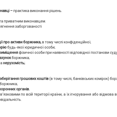
онавці –
практика виконання рішень.
та приватним виконавцем.
тягнення заборгованості
ії про активи боржника,
в тому числі конфіденційної;
орію
будь-якої юридичної особи;
приміщення
фізичної особи при наявності відповідної постанови суду
ахунок
боржника;
та
нерухомість;
 зберігання грошових коштів
(в тому числі, банківських комірок) бо
боржника;
оронних органів.
в’язковими по всій території країни, а їх ігнорування або відмова
відальність.