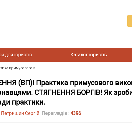
си для юристів
Каталог юристів
ика примусового в...
Я (ВП)! Практика примусового викон
навцями. СТЯГНЕННЯ БОРГІВ! Як зроб
ади практики.
| Петришин Сергій
Переглядів :
4396