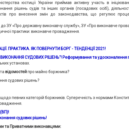
стерства юстиції України приймав активну участь в ініціюванн
ання рішень судів та інших органів (посадових осіб), діяльнос
оектів про внесення змін до законодавства, що регулює про
 до ЗУ «Про державну виконавчу службу», ЗУ «Про виконавче пров
ичної практики: виконавче провадження.
Ї. ПРАКТИКА. ЯК ПОВЕРНУТИ БОРГ - ТЕНДЕНЦІЇ 2021!
ВИКОНАННЯ СУДОВИХ РІШЕНЬ"! Реформування та удосконалення п
ських установах.
 та
відомостей
про майно боржника?
ння судових рішень?
щодо певних категорій боржників. Суперечність з нормами Конститу
ровадження.
(ВП)
!
иконання судових рішень!
и та Приватними виконавцями: