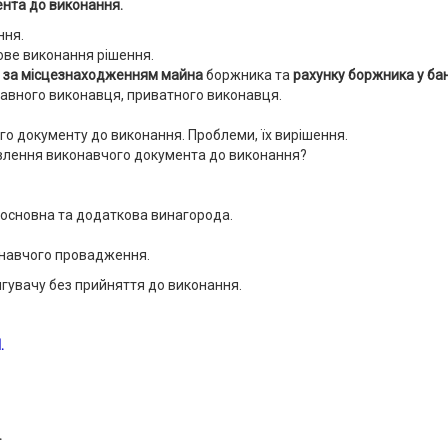
нта до виконання.
ння.
ве виконання рішення.
я
за місцезнаходженням майна
боржника та
рахунку боржника у бан
авного виконавця, приватного виконавця.
го документу до виконання. Проблеми, їх вирішення.
влення виконавчого документа до виконання?
основна та додаткова винагорода.
навчого провадження.
гувачу без прийняття до виконання.
Я
.
.