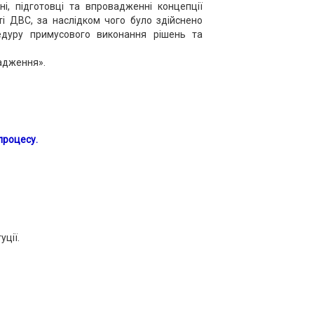
і, підготовці та впровадженні концепції
ті ДВС, за наслідком чого було здійснено
цедуру примусового виконання рішень та
адження».
роцесу.
ції.