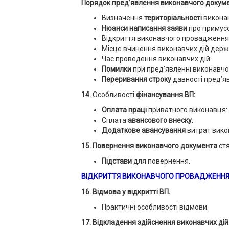
Порядок пред’явлення виконавчого докуме
Визначення
територіальності
викона
Нюанси написання заяви
про примусо
Відкриття виконавчого провадженн
Місце вчинення виконавчих дій держ
Час проведення виконавчих дій.
Помилки
при пред’явленні виконавчо
Переривання строку
давності пред’я
14.
Особливості
фінансування ВП:
Оплата праці
приватного виконавця: 
Сплата
авансового внеску.
Додаткове авансування
витрат вико
15
. Повернення виконавчого документа
стя
Підстави
для повернення.
ВІДКРИТТЯ ВИКОНАВЧОГО ПРОВАДЖЕНН
16
. Відмова у відкритті ВП.
Практичні особливості відмови.
17
. Відкладення здійснення виконавчих дій