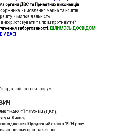
з органи ДВС та Приватних виконавців.
 боржника. • Виявлення майна та коштів.
решту. • Відповідальність.
х використовувати та як їм протидіяти?
гнення заборгованості.
ДІЛИМОСЬ ДОСВІДОМ!
Е У
В
АС!
вич
ВИКОНАВЧОЇ СЛУЖБИ (ДВС),
у м. Києва,
провадження. Юридичний стаж з 1994 року.
о виконавчому провадженню.