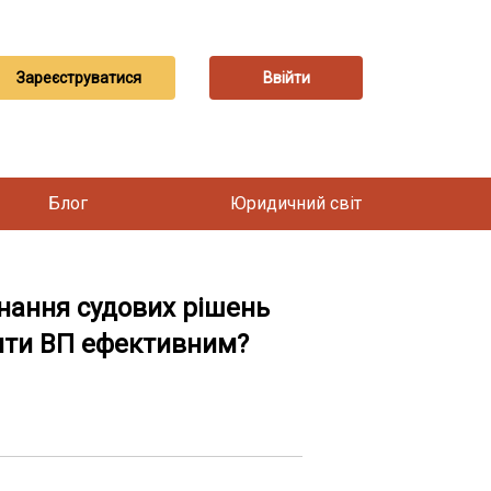
Зареєструватися
Ввійти
Блог
Юридичний світ
ання судових рішень
ити ВП ефективним?