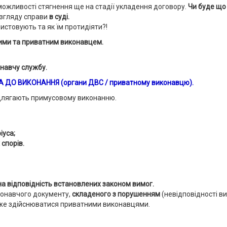
ожливості стягнення ще на стадії укладення договору.
Чи буде що
озгляду справи
в суді.
ристовують та як їм протидіяти?!
ними та приватним виконавцем.
онавчу службу.
А ДО ВИКОНАННЯ
(органи ДВС / приватному виконавцю).
ідлягають примусовому виконанню.
іуса;
 спорів.
на відповідність встановлених законом вимог.
иконавчого документу,
складеного з порушенням
(невідповідності в
же здійснюватися приватними виконавцями.