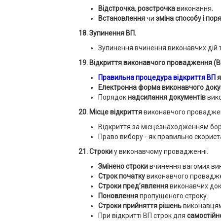
Відстрочка
,
розстрочка
виконання.
Встановлення
чи
зміна способу і по
18
. Зупинення ВП.
Зупинення вчинення виконавчих дій 
19. Відкриття виконавчого провадження
(В
Правильна процедура відкриття ВП
я
Електронна форма виконавчого доку
Порядок
надсилання документів
вик
20
. Місце відкриття
виконавчого провадже
Відкриття за місцезнаходженням бор
Право вибору - як правильно скорис
21. Строки
у виконавчому провадженні.
Змінено строки
вчинення вагомих вик
Строк початку
виконавчого провадже
Строки пред’явлення
виконавчих док
Поновлення
пропущеного строку.
Строки прийняття рішень
виконавцям
При відкритті ВП строк для
самостійн