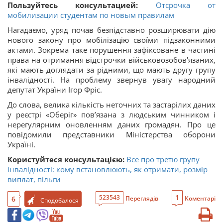
Пользуйтесь консультацией:
Отсрочка от
мобилизации студентам по новым правилам
Нагадаємо, уряд почав безпідставно розширювати дію
нового закону про мобілізацію своїми підзаконними
актами. Зокрема таке порушення зафіксоване в частині
права на отримання відстрочки військовозобов'язаних,
які мають доглядати за рідними, що мають другу групу
інвалідності. На проблему звернув увагу народний
депутат України Ігор Фріс.
До слова, велика кількість неточних та застарілих даних
у реєстрі «Оберіг» пов’язана з людським чинником і
нерегулярним оновленням даних громадян. Про це
повідомили представники Міністерства оборони
Україні.
Користуйтеся консультацією:
Все про третю групу
інвалідності: кому встановлюють, як отримати, розмір
виплат, пільги
1
523543
6
Переглядів
Коментарі
Сподобалося