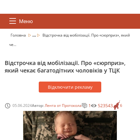
Меню
...
Головна
Відстрочка від мобілізації. Про «сюрприз», який
че...
Відстрочка від мобілізації. Про «сюрприз»,
який чекає багатодітних чоловіків у ТЦК
Відключити рекламу
1
523543
05.06.2024
Автор:
Лента от Протокола
6