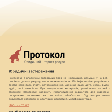
Юридичні застереження
Protocol.ua є власником авторських прав на інформацію, розміщену на веб -
сторінках даного ресурсу, якщо не вказано інше. Під інформацією розуміються
тексти, коментарі, статті, фотозображення, малюнки, ящик-шота, скани, відео,
аудіо, інші матеріали. При використанні матеріалів, розміщених на веб -
сторінках «Протокол» наявність гіперпосилання відкритого для індексації
пошуковими системами на protocol.ua обов`язкове. Під використанням
розуміється копіювання, адаптація, рерайтинг, модифікація тощо.
Повний текст
Приймаємо до оплати