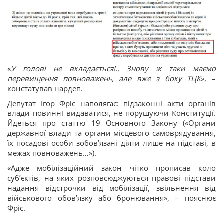
«
У голові не вкладається!.. Знову ж таки маємо
перевищення повноважень, але вже з боку ТЦК
», –
констатував нардеп.
Депутат Ігор Фріс наполягає: підзаконні акти органів
влади повинні видаватися, не порушуючи Конституції.
Йдеться про статтю 19 Основного Закону («Органи
державної влади та органи місцевого самоврядування,
їх посадові особи зобов’язані діяти лише на підставі, в
межах повноважень…»).
«Адже мобілізаційний закон чітко прописав коло
суб’єктів, на яких розповсюджуються правові підстави
надання відстрочки від мобілізації, звільнення від
військового обов’язку або бронювання», – пояснює
Фріс.