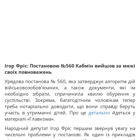
Ігор Фріс: Постановою №560 Кабмін вийшов за межі
своїх повноважень
Урядова постанова № 560, яка затверджує алгоритм дій
військовозобов’язаних, а також документи, які їм
необхідно зібрати, спричинила хвилю обурення у
суспільстві. Зокрема, багатодітним чоловікам тепер
треба нотаріально доводити, що вони справді беруть
участь в утриманні дітей. Про це
детально
йдеться у
матеріалі «Главкома».
Народний депутат Ігор Фріс першим звернув увагу на
чисельні проблеми у постанові. Як один із прикладів