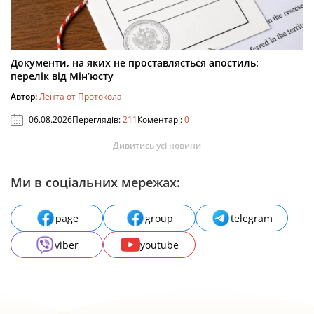
Документи, на яких не проставляється апостиль:
перелік від Мін’юсту
Автор:
Лента от Протокола
06.08.2026
Переглядів:
211
Коментарі:
0
Дивитись усі новини
Ми в соціальних мережах:
page
group
telegram
viber
youtube