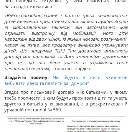
він наводить ситуацію, у якій опиняться тисячі
багатьодітних батьків.
«
Військовозобов’язаний і батько трьох неповнолітніх
дітей визнаний придатним до військової служби. Згідно
із мобілізаційним законом, він автоматично має
отримати відстрочку від мобілізації. Його діти
народжені від двох жінок, із якими чоловік розлучений,
наразі не живе, але продовжує фінансово утримувати
дітей. Що придумав ТЦК? Там додатково вимагають
договір між чоловіком та його колишніми дружинами
про те, що він бере участь в утриманні своїх
неповнолітніх дітей
», – пояснює нардеп.
Згадайте новину:
Чи будуть в житлі ухилянтів
вибивати двері та платити за "доноси"
Згадка про письмовий договір між батьками, у якому
треба прописати, з ким будуть проживати діти та участь
другого з батьків у їх вихованні, є в розкритикованій
урядовій постанові № 560.