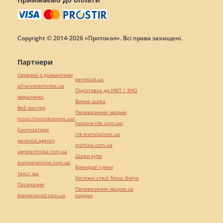
Copyright © 2014-2026 «Протокол». Всі права захищені.
Партнери
Сережки з діамантами
pereklad.ua
alliancetechnika.ua
Підготовка до НМТ / ЗНО
миралинкс
Винна шафа
Веб мастер
Перевезення хворих
https://motokosmos.ua/
hospice-life.com.ua/
Синтезатори
mk-translations.ua
perevod.agency
maltina.com.ua
agrotechnika.com.ua
Шафи купе
europeservice.com.ua
Брендові сумки
текст юа
Натяжні стелі Nova Stelya
Посилання
Перевезення хворих за
kievperevod.com.ua
кордон