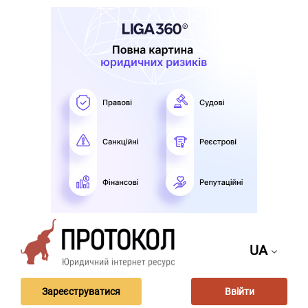
UA
Зареєструватися
Ввійти