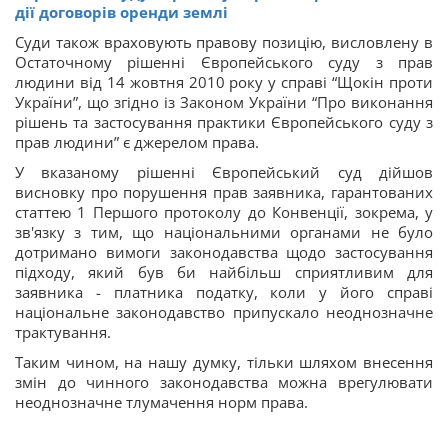
дії договорів оренди землі
Суди також враховують правову позицію, висловлену в
Остаточному рішенні Європейського суду з прав
людини від 14 жовтня 2010 року у справі “Щокін проти
України”, що згідно із Законом України “Про виконання
рішень та застосування практики Європейського суду з
прав людини” є джерелом права.
У вказаному рішенні Європейський суд дійшов
висновку про порушення прав заявника, гарантованих
статтею 1 Першого протоколу до Конвенції, зокрема, у
зв'язку з тим, що національними органами не було
дотримано вимоги законодавства щодо застосування
підходу, який був би найбільш сприятливим для
заявника - платника податку, коли у його справі
національне законодавство припускало неоднозначне
трактування.
Таким чином, на нашу думку, тільки шляхом внесення
змін до чинного законодавства можна врегулювати
неоднозначне тлумачення норм права.