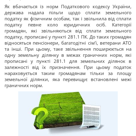
Як вбачається із норм Податкового кодексу України,
держава надала пільги щодо сплати земельного
податку як фізичним особам, так і звільнила від сплати
податку певне коло юридичних осіб. Категорії
громадян, які звільняються від сплати земельного
податку, прописані у пункті 281.1 ПК. До таких громадян
відносяться пенсіонери, багатодітні сім’ї, ветерани АТО
та інші. При цьому, таке звільнення поширюється на
одну земельну ділянку в межах граничних норм, які
прописані у пункті 281.1 для земельних ділянок в
залежності від їх призначення. При цьому податок
нараховується таким громадянам тільки за площу
земельної ділянки, яка перевищує встановлені межі
граничних норм.