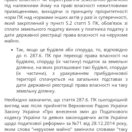
під належними йому на праві власності нежитловими
приміщеннями, виходячи із принципу пріоритетності
норм ПК над нормами інших актів у разі їх суперечності,
який закріплений у пункті 5.2 статті 5 ПК, обов’язок зі
сплати земельного податку виник у платника податку з
дати державної реєстрації права власності на нерухоме
майно.
Так, якщо це будівля або споруда, то, відповідно
до п. 287.6. ПК при переході права власності на
будівлю, споруду (їх частину) податок за земельні
ділянки, на яких розташовані такі будівлі, споруди
(їх частини), з урахуванням прибудинкової
території сплачується на загальних підставах з
дати державної реєстрації права власності на таку
земельну ділянку.
Необхідно зазначити, що стаття 287.6. ПК сьогоднішній
вигляд має після прийняття Верховною Радою України
Закону України «Про внесення змін до Податкового
кодексу України та деяких законодавчих актів України
щодо податкової реформи» за №71 від 28.12.2014 року,
яким слова "нерухоме майно" замінили словами "таку