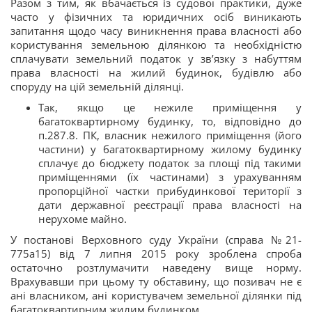
Разом з тим, як вбачається із судової практики, дуже
часто у фізичних та юридичних осіб виникають
запитання щодо часу виникнення права власності або
користування земельною ділянкою та необхідністю
сплачувати земельний податок у зв’язку з набуттям
права власності на жилий будинок, будівлю або
споруду на цій земельній ділянці.
Так, якщо це нежиле приміщення у
багатоквартирному будинку, то, відповідно до
п.287.8. ПК, власник нежилого приміщення (його
частини) у багатоквартирному жилому будинку
сплачує до бюджету податок за площі під такими
приміщеннями (їх частинами) з урахуванням
пропорційної частки прибудинкової території з
дати державної реєстрації права власності на
нерухоме майно.
У постанові Верховного суду України (справа №21-
775а15) від 7 липня 2015 року зроблена спроба
остаточно розтлумачити наведену вище норму.
Врахувавши при цьому ту обставину, що позивач не є
ані власником, ані користувачем земельної ділянки під
багатоквартирним жилим будинком.