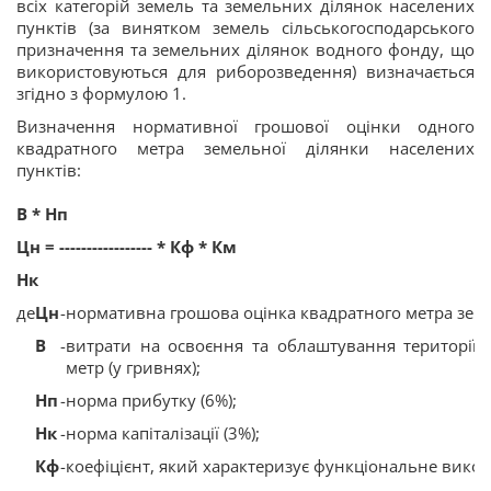
всіх категорій земель та земельних ділянок населених
пунктів (за винятком земель сільськогосподарського
призначення та земельних ділянок водного фонду, що
використовуються для риборозведення) визначається
згідно з формулою 1.
Визначення нормативної грошової оцінки одного
квадратного метра земельної ділянки населених
пунктів:
В * Нп
Цн = ----------------- * Кф * Км
Нк
де
Цн
-
нормативна грошова оцінка квадратного метра земел
В
-
витрати на освоєння та облаштування території 
метр (у гривнях);
Нп
-
норма прибутку (6%);
Нк
-
норма капіталізації (3%);
Кф
-
коефіцієнт, який характеризує функціональне викор