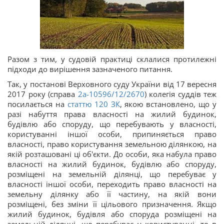
Разом з тим, у судовій практиці склалися протилежні
підходи до вирішення зазначеного питання.
Так, у постанові Верховного суду України від 17 вересня
2017 року (справа
2а
-10596/12/2670
) колегія суддів теж
посилається на
статтю 120 ЗК
, якою встановлено, що у
разі набуття права власності на жилий будинок,
будівлю або споруду, що перебувають у власності,
користуванні іншої особи, припиняється право
власності, право користування земельною ділянкою, на
якій розташовані ці об'єкти. До особи, яка набула право
власності на жилий будинок, будівлю або споруду,
розміщені на земельній ділянці, що перебуває у
власності іншої особи, переходить право власності на
земельну ділянку або її частину, на якій вони
розміщені, без зміни її цільового призначення. Якщо
жилий будинок, будівля або споруда розміщені на