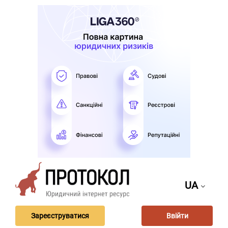
UA
Зареєструватися
Ввійти