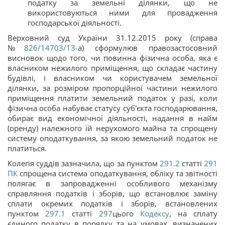
податку за земельні ділянки, що не
використовуються ними для провадження
господарської діяльності.
Верховний суд України 31.12.2015 року (справа
№
826/14703/13-
а) сформулюв правозастосовний
висновок щодо того, чи повинна фізична особа, яка є
власником нежилого приміщення, що складає частину
будівлі, і власником чи користувачем земельної
ділянки, за розміром пропорційної частини нежилого
приміщення платити земельний податок у разі, коли
фізична особа набуває статусу суб'єкта господарювання,
обирає вид економічної діяльності, надання в найм
(оренду) належного їй нерухомого майна та спрощену
систему оподаткування, за якою земельний податок не
платиться.
Колегія суддів зазначила, що за пунктом
291.2
статті
291
ПК
спрощена система оподаткування, обліку та звітності
полягає в запровадженні особливого механізму
справляння податків і зборів, що встановлює заміну
сплати окремих податків і зборів, встановлених
пунктом
297.1
статті
297
цього
Кодексу
, на сплату
єдиного податку в порядку та на умовах, визначених