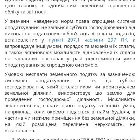
цією главою, з одночасним веденням спрощеного
обліку та звітності.
У значенні наведених норм права спрощена система
оподаткування не звільняє суб'єкта господарювання від
виконання податкових зобов'язань зі сплати податків,
встановлених у
пункті 297.1 частини 297 ПК
, а
запроваджує інші умови, порядок та механізм їх сплати,
а також встановлює можливість відновлення їх сплати
на загальних підставах у разі недотримання умов
оподаткування за спрощеною системою.
Умовою несплати земельного податку за зазначеною
системою оподаткування є те, що суб'єкт
господарювання, який є власником чи користувачем
земельної ділянки, використовує цю землю для
проведення господарської діяльності. Можливість
звільнення від сплати цього податку за інших умов,
наприклад, коли окремо надається в найм будівля, її
частина чи нежиле приміщення без земельної ділянки,
на якій розміщена перелічена нерухомість, не
встановлена.
Крім того, відповідно до п.286.6 ПКУ за земельну