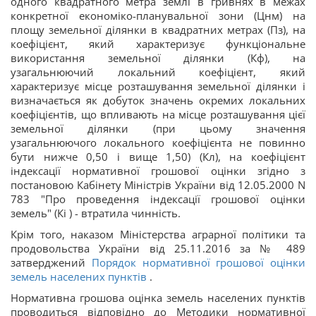
одного квадратного метра землі в гривнях в межах
конкретної економіко-планувальної зони (Цнм) на
площу земельної ділянки в квадратних метрах (Пз), на
коефіцієнт, який характеризує функціональне
використання земельної ділянки (Кф), на
узагальнюючий локальний коефіцієнт, який
характеризує місце розташування земельної ділянки і
визначається як добуток значень окремих локальних
коефіцієнтів, що впливають на місце розташування цієї
земельної ділянки (при цьому значення
узагальнюючого локального коефіцієнта не повинно
бути нижче 0,50 і вище 1,50) (Кл), на коефіцієнт
індексації нормативної грошової оцінки згідно з
постановою Кабінету Міністрів України від 12.05.2000 N
783 "Про проведення індексації грошової оцінки
земель" (Кі ) - втратила чинність.
Крім того, наказом Міністерства аграрної політики та
продовольства України від 25.11.2016 за № 489
затверджений
Порядок нормативної грошової оцінки
земель населених пунктів
.
Нормативна грошова оцінка земель населених пунктів
проводиться відповідно до Методики нормативної