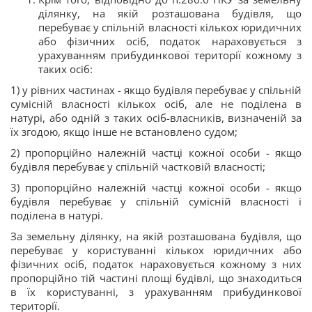
ділянку, на якій розташована будівля, що
перебуває у спільній власності кількох юридичних
або фізичних осіб, податок нараховується з
урахуванням прибудинкової території кожному з
таких осіб:
1) у рівних частинах - якщо будівля перебуває у спільній
сумісній власності кількох осіб, але не поділена в
натурі, або одній з таких осіб-власників, визначеній за
їх згодою, якщо інше не встановлено судом;
2) пропорційно належній частці кожної особи - якщо
будівля перебуває у спільній частковій власності;
3) пропорційно належній частці кожної особи - якщо
будівля перебуває у спільній сумісній власності і
поділена в натурі.
За земельну ділянку, на якій розташована будівля, що
перебуває у користуванні кількох юридичних або
фізичних осіб, податок нараховується кожному з них
пропорційно тій частині площі будівлі, що знаходиться
в їх користуванні, з урахуванням прибудинкової
території.