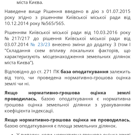
міста Києва.
Наведене вище Рішення введено в дію з 01.07.2015
року згідно з рішенням Київської міської ради від
10.12.2014 року №565/565.
Рішенням Київської міської ради від 10.03.2016 року
№217/217 до рішення Київської міської ради від
03.07.2014
№ 23/23
внесено зміни до додатку 3 (том I
"Складання схем впливу локальних факторів, що
характеризують місцезнаходження земельних ділянок
міста Києва").
Відповідно до ст. 271 ПК
база оподаткування
залежить
від того, чи проведена нормативно-грошова оцінка
землі чи ні.
Якщо нормативно-грошова оцінка землі
проводилась
, базою оподаткування є нормативна
грошова оцінка земельної ділянки з урахуванням
коефіцієнта індексації.
Якщо нормативно-грошова оцінка не проводилась
,
базою оподаткування є площа земельних ділянок.
У випадку, коли нормативна грошова оцінка землі