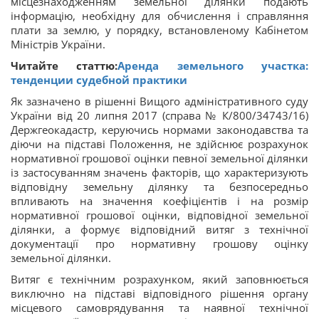
місцезнаходженням земельної ділянки подають
інформацію, необхідну для обчислення і справляння
плати за землю, у порядку, встановленому Кабінетом
Міністрів України.
Читайте статтю:
Аренда земельного участка:
тенденции судебной практики
Як зазначено в рішенні Вищого адміністративного суду
України від 20 липня 2017 (справа № К/800/34743/16)
Держгеокадастр, керуючись нормами законодавства та
діючи на підставі Положення, не здійснює розрахунок
нормативної грошової оцінки певної земельної ділянки
із застосуванням значень факторів, що характеризують
відповідну земельну ділянку та безпосередньо
впливають на значення коефіцієнтів і на розмір
нормативної грошової оцінки, відповідної земельної
ділянки, а формує відповідний витяг з технічної
документації про нормативну грошову оцінку
земельної ділянки.
Витяг є технічним розрахунком, який заповнюється
виключно на підставі відповідного рішення органу
місцевого самоврядування та наявної технічної