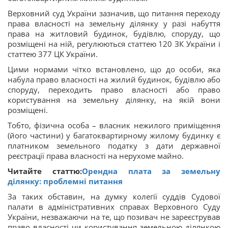
Верховний суд України зазначив, що питання переходу
права власності на земельну ділянку у разі набуття
права на житловий будинок, будівлю, споруду, що
розміщені на ній, регулюються статтею 120 ЗК України і
статтею 377 ЦК України.
Цими нормами чітко встановлено, що до особи, яка
набула право власності на жилий будинок, будівлю або
споруду, переходить право власності або право
користування на земельну ділянку, на якій вони
розміщені.
Тобто, фізична особа – власник нежилого приміщення
(його частини) у багатоквартирному жилому будинку є
платником земельного податку з дати державної
реєстрації права власності на нерухоме майно.
Читайте статтю:
Орендна плата за земельну
ділянку: проблемні питання
За таких обставин, на думку колегії суддів Судової
палати в адміністративних справах Верховного Суду
України, незважаючи на те, що позивач не зареєстрував
право власності чи користування земельною ділянкою