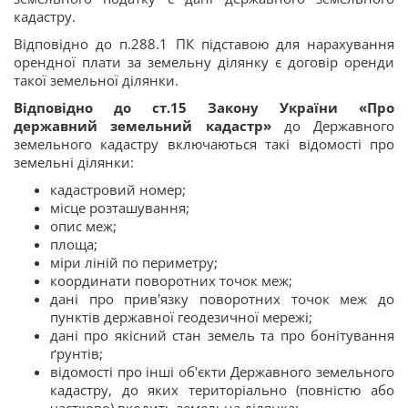
кадастру.
Відповідно до п.288.1 ПК підставою для нарахування
орендної плати за земельну ділянку є договір оренди
такої земельної ділянки.
Відповідно до ст.15 Закону України «Про
державний земельний кадастр»
до Державного
земельного кадастру включаються такі відомості про
земельні ділянки:
кадастровий номер;
місце розташування;
опис меж;
площа;
міри ліній по периметру;
координати поворотних точок меж;
дані про прив'язку поворотних точок меж до
пунктів державної геодезичної мережі;
дані про якісний стан земель та про бонітування
ґрунтів;
відомості про інші об'єкти Державного земельного
кадастру, до яких територіально (повністю або