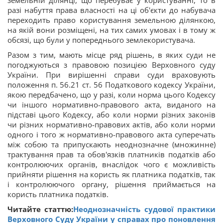
земельній ділянці, що перебуває у користуванні, то в
разі набуття права власності на ці об'єкти до набувача
переходить право користування земельною ділянкою,
на якій вони розміщені, на тих самих умовах і в тому ж
обсязі, що були у попереднього землекористувача.
Разом з тим, мають місце ряд рішень, в яких суди не
погоджуються з правовою позицією Верховного суду
України. При вирішенні справи суди враховують
положення п. 56.21 ст. 56 Податкового кодексу України,
якою передбачено, що у разі, коли норма цього Кодексу
чи іншого нормативно-правового акта, виданого на
підставі цього Кодексу, або коли норми різних законів
чи різних нормативно-правових актів, або коли норми
одного і того ж нормативно-правового акта суперечать
між собою та припускають неоднозначне (множинне)
трактування прав та обов'язків платників податків або
контролюючих органів, внаслідок чого є можливість
прийняти рішення на користь як платника податків, так
і контролюючого органу, рішення приймається на
користь платника податків.
Читайте статтю:
Неоднозначність судової практики
Верховного Суду України у справах про поновлення