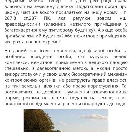
нерухоме майно. Тепер - з дати реєстрації права
власності на земельну ділянку. Податковий орган при
цьому, частіше всього посилається на іншу норму – п.
287.8 ст.287 ПК, яка регулює зовсім інші
правовідносини (власника нежилого приміщення у
багатоквартирному житловому будинку). А якщо особа
придбала жилий будинок? Або нежитлове приміщення,
яке розташовано окремо?
На даний час існує тенденція, що фізичні особи та
особливо юридичні особи, які купують великі
комплекси, нежитлові приміщення з великою площею
спеціально, з далекоглядною метою, а інколи просто
використовуючи у своїх цілях бюрократичний механізм
контролюючих органів, не реєструють право власності
на такі земельні ділянки або право користування. Та,
посилаючись на дослівне тлумачення зазначеної вище
норми, роками не платять податок на землю, а всі
податккові повідомлення -рішення оскаржують до суду.