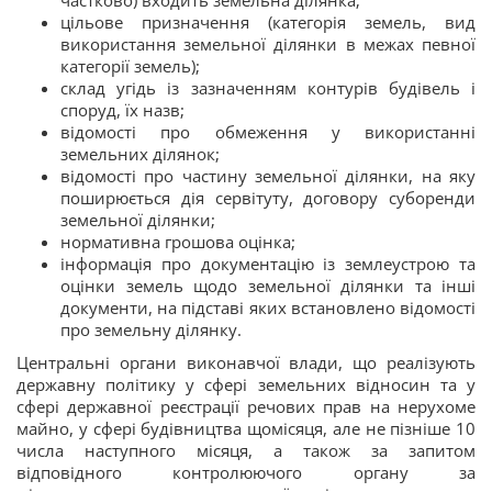
частково) входить земельна ділянка;
цільове призначення (категорія земель, вид
використання земельної ділянки в межах певної
категорії земель);
склад угідь із зазначенням контурів будівель і
споруд, їх назв;
відомості про обмеження у використанні
земельних ділянок;
відомості про частину земельної ділянки, на яку
поширюється дія сервітуту, договору суборенди
земельної ділянки;
нормативна грошова оцінка;
інформація про документацію із землеустрою та
оцінки земель щодо земельної ділянки та інші
документи, на підставі яких встановлено відомості
про земельну ділянку.
Центральні органи виконавчої влади, що реалізують
державну політику у сфері земельних відносин та у
сфері державної реєстрації речових прав на нерухоме
майно, у сфері будівництва щомісяця, але не пізніше 10
числа наступного місяця, а також за запитом
відповідного контролюючого органу за