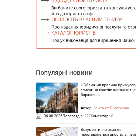
ВІДЕОДЗВІНОК ЮРИСТУ
Ви бачите свого юриста та консультуєт
йти до юриста в офіс
ОГОЛОСІТЬ ВЛАСНИЙ ТЕНДЕР
Про надання юридичної послуги та от
КАТАЛОГ ЮРИСТІВ
Пошук виконавця для вирішення Вашої
Популярні новини
НБУ змінив правила примусов
списання коштів: що змінитьс
боржників
Автор:
Лента от Протокола
06.08.2026
Переглядів:
277
Коментарі:
0
Документи, на яких не
проставляється апостиль: пере