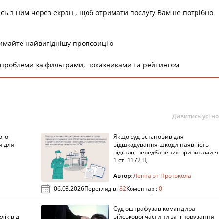
есь з ним через екран , щоб отримати послугу Вам не потрібно
римайте найвигіднішу пропозицію
 проблеми за фильтрами, показниками та рейтингом
Дивитись усі н
ого
Якщо суд встановив для
я для
відшкодування шкоди наявність
підстав, передбачених приписами ч
1 ст. 1172 Ц
Автор:
Лента от Протокола
06.08.2026
Переглядів:
82
Коментарі:
0
Суд оштрафував командира
лік від
військової частини за ігнорування