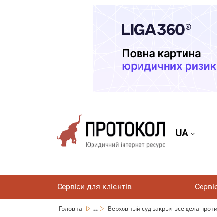
UA
Сервіси для клієнтів
Серві
...
Головна
Верховный суд закрыл все дела прот