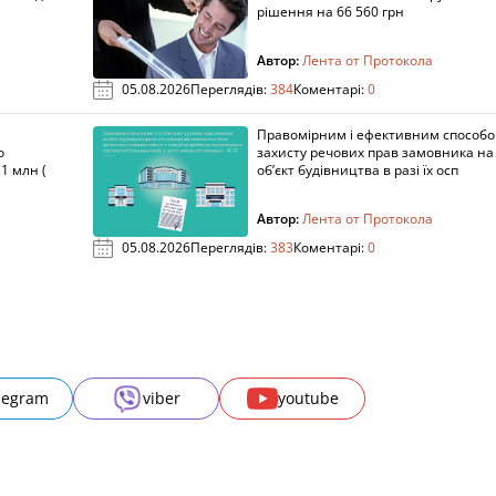
рішення на 66 560 грн
Автор:
Лента от Протокола
05.08.2026
Переглядів:
384
Коментарі:
0
Правомірним і ефективним способ
о
захисту речових прав замовника на
1 млн (
об’єкт будівництва в разі їх осп
Автор:
Лента от Протокола
05.08.2026
Переглядів:
383
Коментарі:
0
legram
viber
youtube