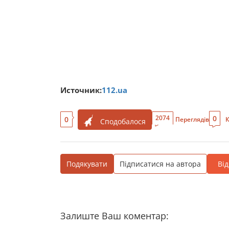
Источник:
112.ua
0
2074
0
Переглядів
К
Сподобалося
Подякувати
Підписатися на автора
Ві
Залиште Ваш коментар: