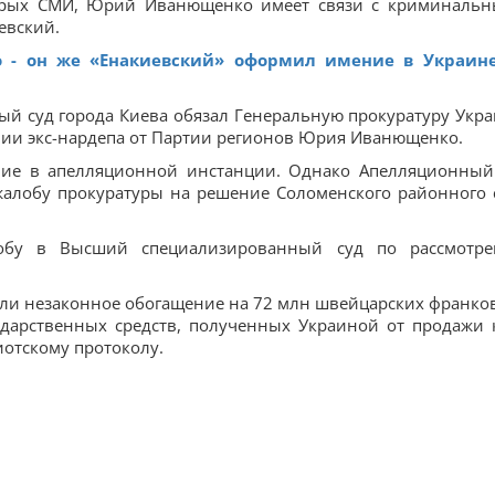
орых СМИ, Юрий Иванющенко имеет связи с криминаль
евский.
- он же «Енакиевский» оформил имение в Украин
й суд города Киева обязал Генеральную прокуратуру Укр
нии экс-нардепа от Партии регионов Юрия Иванющенко.
ние в апелляционной инстанции. Однако Апелляционный
жалобу прокуратуры на решение Соломенского районного 
обу в Высший специализированный суд по рассмотр
и незаконное обогащение на 72 млн швейцарских франков
ударственных средств, полученных Украиной от продажи 
отскому протоколу.