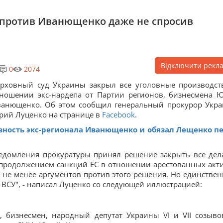
а против Иванющенко даже не спросив
Відключити рекл
0
2074
рховный суд Украины закрыл все уголовные производст
ношении экс-нардепа от Партии регионов, бизнесмена 
анющенко. Об этом сообщил генеральный прокурор Укр
ий Луценко на странице в
Facebook
.
вность экс-регионала Иванющенко и обязал Лещенко п
ведомления прокуратуры принял решение закрыть все дел
 продолжением санкций ЕС в отношении арестованных акт
и не менее аргументов против этого решения. Но единстве
 ВСУ", - написал Луценко со следующей иллюстрацией:
 бизнесмен, народный депутат Украины VI и VII созыво