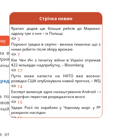
Стрічка новин
Ryanair додав ще більше рейсів до Марокко:
одразу три з них – із Польщі
3
аму
Порожні грядки в серпні - велика помилка: що з
ними робити після збору врожаю
ва в
7
Юрия
Кім Чен Ин з початку війни в Україні отримав
аины
$22 мільярди надприбутку, – Bloomberg
17
Путін може напасти на НАТО вже восени:
еред
розвідка США опублікувала новий прогноз, – WSJ
14
Експерт вимкнув одне налаштування Android – і
а по
смартфон перестав розряджатися вночі
ивов
15
Удари Росії по кораблях у Чорному морі: у FP
нный
розкрили наслідки
15
У чому полягає користь волоських горіхів для
серця, мозку та зміцнення імунітету
в от
9