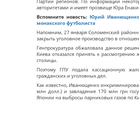
Партии регионов. По информации некот
авторитетами и имеет прозвище Юра Енаки
Вспомните новость:
Юрий Иванющенко 
монакского футболиста
Напомним, 27 января Соломенский районны
закрыть уголовное производство в отноше
Генпрокуратура обжаловала данное реше
Киева отказался принять к рассмотрению 
столицы.
Поэтому ГПУ подала кассационную жал
гражданских и уголовных дел.
Как известно, Иванющенко инкриминировал
млн долл.) и завладение 170 млн грн гос
Японии на выбросы парниковых газов по Ки