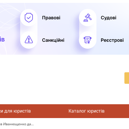
си для юристів
Каталог юристів
ив Иванющенко да...