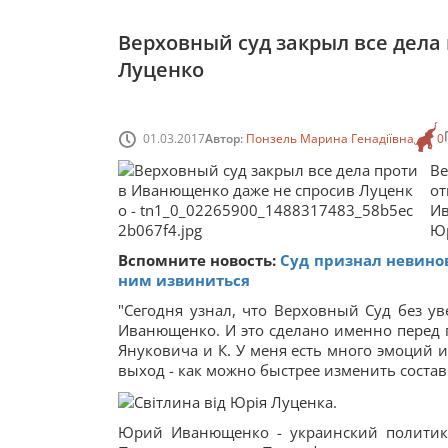
Верховный суд закрыл все дел
Луценко
01.03.2017
Автор:
Понзель Марина Генадіївна
0
Ве
от
Ив
Юр
Вспомните новость:
Суд признал невино
ним извиниться
"Сегодня узнал, что Верховный Суд без у
Иванющенко. И это сделано именно перед
Януковича и К. У меня есть много эмоций 
выход - как можно быстрее изменить состав
Юрий Иванющенко - украинский политик,