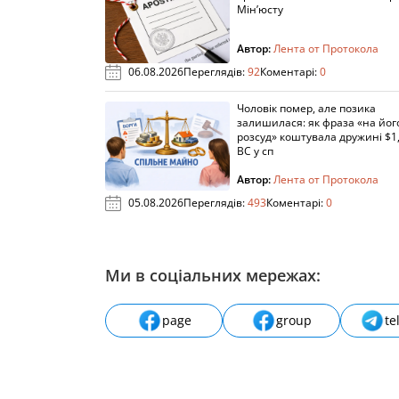
Мін’юсту
Автор:
Лента от Протокола
06.08.2026
Переглядів:
92
Коментарі:
0
Чоловік помер, але позика
залишилася: як фраза «на йог
розсуд» коштувала дружині $1,
ВС у сп
Автор:
Лента от Протокола
05.08.2026
Переглядів:
493
Коментарі:
0
Ми в соціальних мережах:
page
group
te