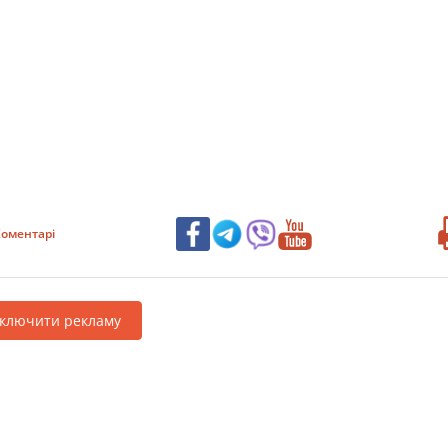
оментарі
дключити рекламу