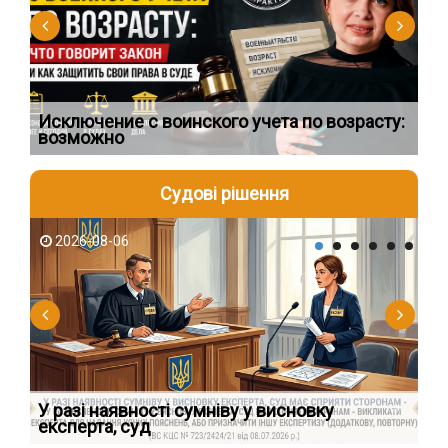
Исключение с воинского учета по возрасту:
Сп
возможно
ос
Судові рішення
2026-08-06
2
У разі наявності сумніву у висновку
Як
експерта, суд
вк