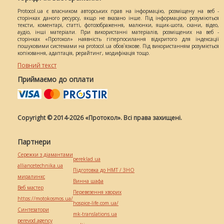
Protocol.ua є власником авторських прав на інформацію, розміщену на веб -
сторінках даного ресурсу, якщо не вказано інше. Під інформацією розуміються
тексти, коментарі, статті, фотозображення, малюнки, ящик-шота, скани, відео,
аудіо, інші матеріали. При використанні матеріалів, розміщених на веб -
сторінках «Протокол» наявність гіперпосилання відкритого для індексації
пошуковими системами на protocol.ua обов`язкове. Під використанням розуміється
копіювання, адаптація, рерайтинг, модифікація тощо.
Повний текст
Приймаємо до оплати
Copyright © 2014-2026 «Протокол». Всі права захищені.
Партнери
Сережки з діамантами
pereklad.ua
alliancetechnika.ua
Підготовка до НМТ / ЗНО
миралинкс
Винна шафа
Веб мастер
Перевезення хворих
https://motokosmos.ua/
hospice-life.com.ua/
Синтезатори
mk-translations.ua
perevod.agency