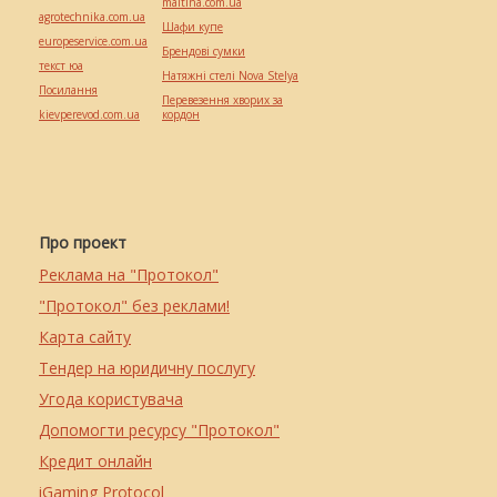
maltina.com.ua
agrotechnika.com.ua
Шафи купе
europeservice.com.ua
Брендові сумки
текст юа
Натяжні стелі Nova Stelya
Посилання
Перевезення хворих за
kievperevod.com.ua
кордон
Про проект
Реклама на "Протокол"
"Протокол" без реклами!
Карта сайту
Тендер на юридичну послугу
Угода користувача
Допомогти ресурсу "Протокол"
Кредит онлайн
iGaming Protocol