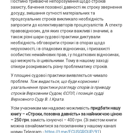
Постійно триваюче непорозуміння щодо строків
захисту, бачення позовної давності як строку звернення
досуду, змішання сутності матеріальних та
процесуальних строків викликало необхідність
запросити до колективуавторів процесуалістів. А спектр
правовідносин, для яких строки важливі і значимі, а
також різні шари судової практики диктували
необхідність обговорити строки і в спорах щодо
нерухомості, і в спадкових відносинах, і призахисті
особистих немайнових прав, і у податкових відносинах,
що межують із цивільними. Тому в нашому заході
спікери розкривають різну проблематику строків.
У площині судової практики виявляється чимало
проблем.
Тож видається, що буде корисним і
узагальнення практики розгляду спорів із приводу
строків Верховним Судом, ЄСПЛ, і позиція судді
Верховного Суду В. І.Крата
.
Усім учасникам ми надаємо можливість
придбати нашу
книгу – «Строки, позовна давність» за найнижчою ціною
– 250 грн.
замість існуючої – 400 грн. (Зі змістом книги
можна ознайомитися за посиланням у нашому каналі
новин Telegram -
https://t.me/ECUSGROUP/91
)