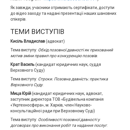
Як завжди, учасники отримають сертифікати, доступи
до відео заходу та надані презентації наших шановних
спікерів.
ТЕМИ ВИСТУПІВ
Кисіль Владислав
(адвокат)
Тема виступу:
Обхід позовної давності як прихований
мотив зміни правил про конкуренцію позовів
.
Крат Василь
(кандидат юридичних наук, суддя
Верховного Суду)
Тема виступу:
Строки. Позовна давність: практика
Верховного Суду
.
Мица Юрій
(кандидат юридичних наук, адвокат,
заступник директора ТОВ «Будівельна компанія
«Укртехносфера», м. Харків, член Науково-
консультаційної ради при Верховному Суді)
Тема виступу:
Особливості позовної давності у
договорах про виконання робіт та надання послуг
.