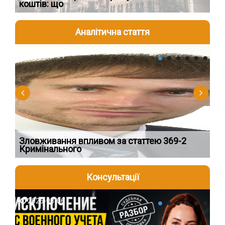
коштів: що
шк
Аналітична стаття
2026-08-04
2
Зловживання впливом за статтею 369-2
Пе
Кримінального
пі
Консультації
2026-08-06
2