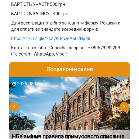
ВАРТІСТЬ УЧАСТІ: 500 грн
ВАРТІСТЬ ЗАПИСУ - 400 грн
Для реєстрації потрібно заповнити форму. Реквізити
для оплати ви знайдете всередині форми:
https://forms.gle/2sz7KU4weA6u7Hp88
Контактна особа - Спасибо Ілларіон - +380679282209
(Telegram, WhatsApp, Viber)
Популярні новини
2026-08-06
2
НБУ змінив правила примусового списання
Як