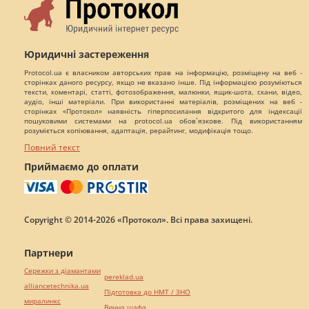
Юридичні застереження
Protocol.ua є власником авторських прав на інформацію, розміщену на веб -
сторінках даного ресурсу, якщо не вказано інше. Під інформацією розуміються
тексти, коментарі, статті, фотозображення, малюнки, ящик-шота, скани, відео,
аудіо, інші матеріали. При використанні матеріалів, розміщених на веб -
сторінках «Протокол» наявність гіперпосилання відкритого для індексації
пошуковими системами на protocol.ua обов`язкове. Під використанням
розуміється копіювання, адаптація, рерайтинг, модифікація тощо.
Повний текст
Приймаємо до оплати
Copyright © 2014-2026 «Протокол». Всі права захищені.
Партнери
Сережки з діамантами
pereklad.ua
alliancetechnika.ua
Підготовка до НМТ / ЗНО
миралинкс
Винна шафа