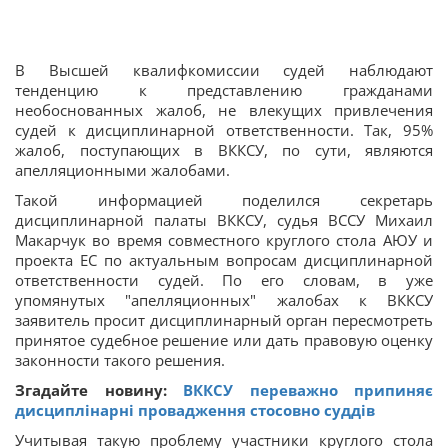
В Высшей квалифкомиссии судей наблюдают
тенденцию к представлению гражданами
необоснованных жалоб, не влекущих привлечения
судей к дисциплинарной ответственности. Так, 95%
жалоб, поступающих в ВККСУ, по сути, являются
апелляционными жалобами.
Такой информацией поделился секретарь
дисциплинарной палаты ВККСУ, судья ВССУ Михаил
Макарчук во время совместного круглого стола АЮУ и
проекта ЕС по актуальным вопросам дисциплинарной
ответственности судей. По его словам, в уже
упомянутых "апелляционных" жалобах к ВККСУ
заявитель просит дисциплинарный орган пересмотреть
принятое судебное решение или дать правовую оценку
законности такого решения.
Згадайте новину:
ВККСУ переважно припиняє
дисциплінарні провадження стосовно суддів
Учитывая такую ​​проблему участники круглого стола