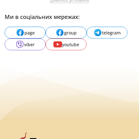
Дивитись усі новини
Ми в соціальних мережах:
page
group
telegram
viber
youtube