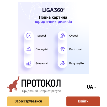
UA
Зареєструватися
Ввійти