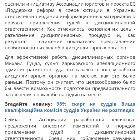
оценили инициативу Ассоциации юристов и проекта ЕС
«Поддержка реформ в сфере юстиции в Украине»
относительно издания информационных
материалов о
порядке привлечения судей к дисциплинарной
ответственности. Как отмечалось, основная их цель -
разъяснение дисциплинарных процедур и, как
результат - снижение показателей представление
необоснованных жалоб в дисциплинарных органов.
Для эффективной работы дисциплинарных органов
Михаил Гуцал, судья Харьковского апелляционного
административного суда, высказался в пользу работы
дисциплинарных органов на местах, как это было
раньше. Поэтому он считает, что целесообразно было
бы ввести возможность подготовки предварительного
заключения по жалобе на судью на месте.
Згадайте новину:
98% скарг на суддів Вища
кваліфікаційна комісія суддів України не розглядає
Сейчас в Ассоциации разработаны ключевые
предложения внесении изменений в порядок
привлечения судей к дисциплинарной
ответственности. Среди них: соблюдение разумных