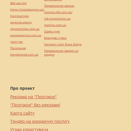
Веб мастер
Перевезення хворих
https://motokosmos.ua/
hospice-life.com.ua/
Синтезатори
mk-translations.ua
perevod.agency
maltina.com.ua
agrotechnika.com.ua
Шафи купе
europeservice.com.ua
Брендові сумки
текст юа
Натяжні стелі Nova Stelya
Посилання
Перевезення хворих за
kievperevod.com.ua
кордон
Про проект
Реклама на "Протокол"
"Протокол" без реклами!
Карта сайту
Тендер на юридичну послугу
Угода користувача