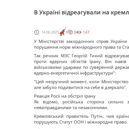
В Україні відреагували на крем
0
147
14.06.2025
0
У Міністерстві закордонних справ України
порушення норм міжнародного права та Стат
Так речник МЗС Георгій Тихий відреагував 
проти ядерних об'єктів Ірану. Він наві
військовими ударами по суверенній державі
ядерно-енергетичної інфраструктури":
"Цей незручний момент, коли Міністерство
але забуло подивитися на себе в дзеркало".
Реакція Росії на обстріл Ірану
Як відомо, російська сторона сильно з
невиправданими та незаконними.
Кремлівський правитель Путін, чия країн
порушують Статут ООН і міжнародне право.