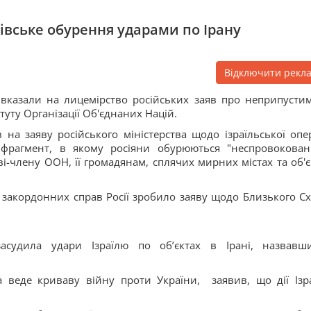
лівське обурення ударами по Ірану
Відключити рекл
 вказали на лицемірство російських заяв про неприпустим
уту Організації Об'єднаних Націй.
на заяву російського міністерства щодо ізраїльської опер
в фрагмент, в якому росіяни обурюються "неспровокова
-члену ООН, її громадянам, сплячих мирних містах та об'є
 закордонних справ Росії зробило заяву щодо Близького Сх
асудила удари Ізраїлю по об’єктах в Ірані, назвавш
а веде криваву війну проти України, заявив, що дії Ізр