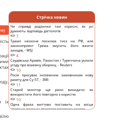
Стрічка новин
Чи справді родзинки такі корисні, як усі
аму
думають: відповідь дієтологів
7
ість
Трамп неохоче посилює тиск на РФ, але
законопроект Грема змусить його вжити
заходів, - WSJ
ації
4
Саудівська Аравія, Пакистан і Туреччина уклали
ними
угоду про взаємну оборону, - Reuters
ктах
10
Росія просуває іноземним замовникам нову
ракету для Су-57, - ЗМІ
оду,
11
Старий монітор ще рано викидати: як
використати його повторно з користю
10
и їх
Одна фраза миттєво поставить на місце
зверхню людину: психолог розкрила секрет
11
аїлю
Росія збирається остаточно анексувати частину
Грузії, - країни НАТО
13