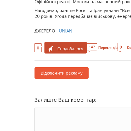
Офіційної реакції Москви на масований ракет
Нагадаємо, раніше Росія та Іран уклали "Вс
20 років. Угода передбачає військову, енерг
ДЖЕРЕЛО :
UNIAN
0
147
0
Переглядів
Ко
Сподобалося
Відключити рекламу
Залиште Ваш коментар: