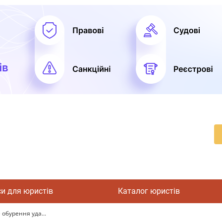
си для юристів
Каталог юристів
 обурення уда...