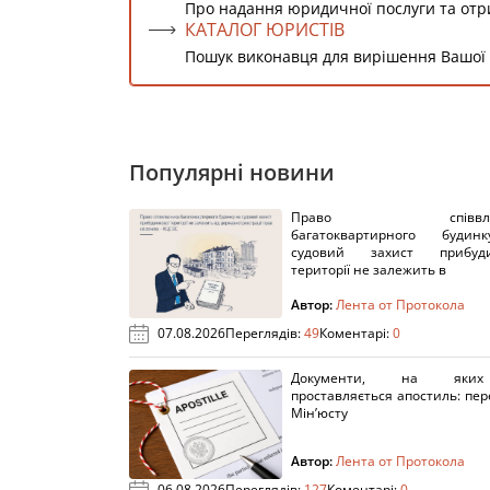
Про надання юридичної послуги та от
КАТАЛОГ ЮРИСТІВ
Пошук виконавця для вирішення Вашої
Популярні новини
Право співвлас
багатоквартирного буди
судовий захист прибуди
території не залежить в
Автор:
Лента от Протокола
07.08.2026
Переглядів:
49
Коментарі:
0
Документи, на яки
проставляється апостиль: пере
Мін’юсту
Автор:
Лента от Протокола
06.08.2026
Переглядів:
127
Коментарі:
0