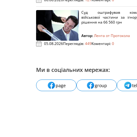
Суд оштрафував кома
військової частини за ігно
рішення на 66 560 грн
Автор:
Лента от Протокола
05.08.2026
Переглядів:
449
Коментарі:
0
Ми в соціальних мережах:
page
group
te