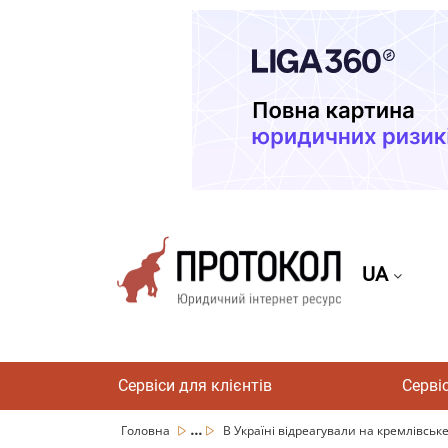
UA
Сервіси для клієнтів
Серві
...
Головна
В Україні відреагували на кремлівське