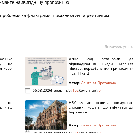
римайте найвигіднішу пропозицію
 проблеми за фильтрами, показниками та рейтингом
Дивитись усі н
ника
Якщо суд встановив дл
нку на
відшкодування шкоди наявніс
нкової
підстав, передбачених приписами 
1 ст. 1172 Ц
Автор:
Лента от Протокола
06.08.2026
Переглядів:
102
Коментарі:
0
х не
НБУ змінив правила примусово
лік від
списання коштів: що зміниться д
боржників
Автор:
Лента от Протокола
06.08.2026
Переглядів:
345
Коментарі:
0