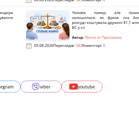
ндира
Чоловік помер, але позик
рування
залишилася: як фраза «на йо
розсуд» коштувала дружині $1,1 млн
ВС у сп
Автор:
Лента от Протокола
05.08.2026
Переглядів:
542
Коментарі:
0
legram
viber
youtube