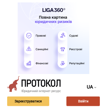
UA
Зареєструватися
Ввійти