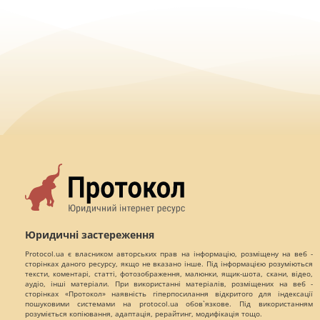
Юридичні застереження
Protocol.ua є власником авторських прав на інформацію, розміщену на веб -
сторінках даного ресурсу, якщо не вказано інше. Під інформацією розуміються
тексти, коментарі, статті, фотозображення, малюнки, ящик-шота, скани, відео,
аудіо, інші матеріали. При використанні матеріалів, розміщених на веб -
сторінках «Протокол» наявність гіперпосилання відкритого для індексації
пошуковими системами на protocol.ua обов`язкове. Під використанням
розуміється копіювання, адаптація, рерайтинг, модифікація тощо.