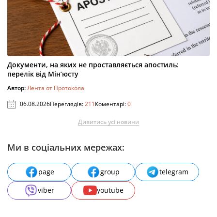
Документи, на яких не проставляється апостиль:
перелік від Мін’юсту
Автор:
Лента от Протокола
06.08.2026
Переглядів:
211
Коментарі:
0
Дивитись усі новини
Ми в соціальних мережах:
page
group
telegram
viber
youtube