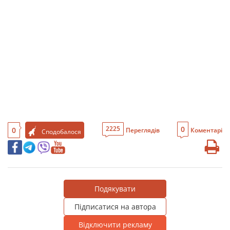
0
2225
0
Переглядів
Коментарі
Сподобалося
Подякувати
Підписатися на автора
Відключити рекламу