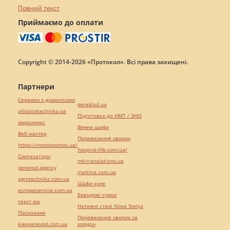
Повний текст
Приймаємо до оплати
Copyright © 2014-2026 «Протокол». Всі права захищені.
Партнери
Сережки з діамантами
pereklad.ua
alliancetechnika.ua
Підготовка до НМТ / ЗНО
миралинкс
Винна шафа
Веб мастер
Перевезення хворих
https://motokosmos.ua/
hospice-life.com.ua/
Синтезатори
mk-translations.ua
perevod.agency
maltina.com.ua
agrotechnika.com.ua
Шафи купе
europeservice.com.ua
Брендові сумки
текст юа
Натяжні стелі Nova Stelya
Посилання
Перевезення хворих за
kievperevod.com.ua
кордон