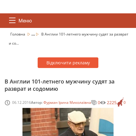
Меню
...
Головна
В Англии 101-летнего мужчину судят за разврат
и со...
Відключити рекламу
В Англии 101-летнего мужчину судят за
разврат и содомию
0
2225
06.12.2016
Автор:
Фурман Ірина Миколаївна
0