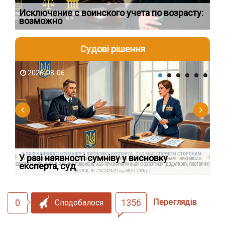
Исключение с воинского учета по возрасту:
Сп
возможно
ос
Судові рішення
2026-08-06
2
У разі наявності сумніву у висновку
Як
експерта, суд
вк
0
1356
Переглядів
Сподобалося