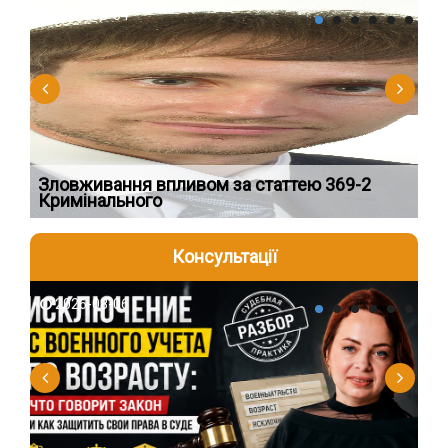
2026-08-04
2
Зловживання впливом за статтею 369-2
Пе
Кримінального
пі
Консультації
2026-08-06
2