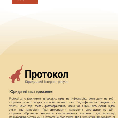
Юридичні застереження
Protocol.ua є власником авторських прав на інформацію, розміщену на веб -
сторінках даного ресурсу, якщо не вказано інше. Під інформацією розуміються
тексти, коментарі, статті, фотозображення, малюнки, ящик-шота, скани, відео,
аудіо, інші матеріали. При використанні матеріалів, розміщених на веб -
сторінках «Протокол» наявність гіперпосилання відкритого для індексації
пошуковими системами на protocol.ua обов`язкове. Під використанням розуміється