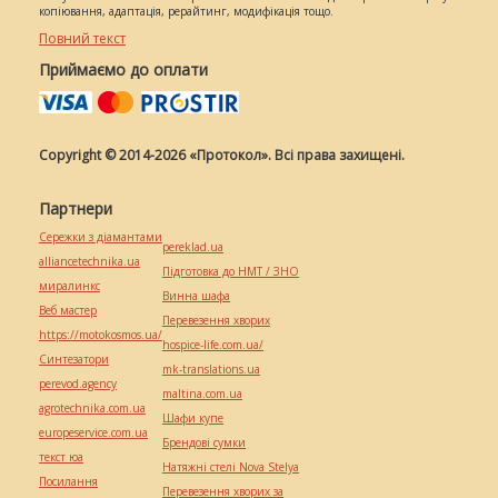
копіювання, адаптація, рерайтинг, модифікація тощо.
Повний текст
Приймаємо до оплати
Copyright © 2014-2026 «Протокол». Всі права захищені.
Партнери
Сережки з діамантами
pereklad.ua
alliancetechnika.ua
Підготовка до НМТ / ЗНО
миралинкс
Винна шафа
Веб мастер
Перевезення хворих
https://motokosmos.ua/
hospice-life.com.ua/
Синтезатори
mk-translations.ua
perevod.agency
maltina.com.ua
agrotechnika.com.ua
Шафи купе
europeservice.com.ua
Брендові сумки
текст юа
Натяжні стелі Nova Stelya
Посилання
Перевезення хворих за