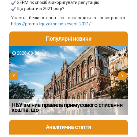
SERM як спосіб відкоригувати репутацію.
Що робити в 2021 році?
Участь безкоштовна за попередньою реєстрацією:
https://promo.ligazakon.net/event-2021/
Популярні новини
2026-08-06
2
НБУ змінив правила примусового списання
Як
коштів: що
шк
Аналітична стаття