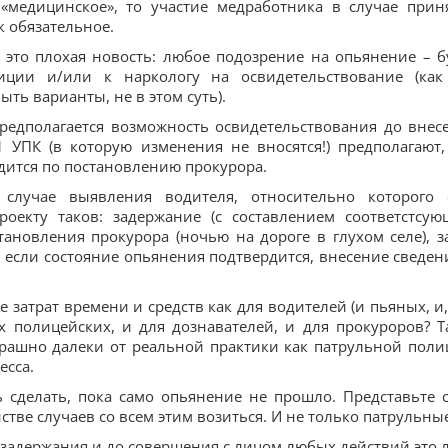
 «медицинское», то участие медработника в случае прин
к обязательное.
 это плохая новость: любое подозрение на опьянение – б
иции и/или к наркологу на освидетельствование (как
ыть варианты, не в этом суть).
предполагается возможность освидетельствования до внес
1 УПК (в которую изменения не вносятся!) предполагают,
дится по постановлению прокурора.
случае выявления водителя, относительно которого 
роекту таков: задержание (с составлением соответстсую
тановления прокурора (ночью на дороге в глухом селе), з
, если состояние опьянения подтвердится, внесение сведен
 затрат времени и средств как для водителей (и пьяных, и,
ых полицейских, и для дознавателей, и для прокуроров? Т
трашно далеки от реальной практики как патрульной поли
есса.
ь сделать, пока само опьянение не прошло. Представьте с
тве случаев со всем этим возиться. И не только патрульные
а задержания и до совершения с лицом любых действий это 