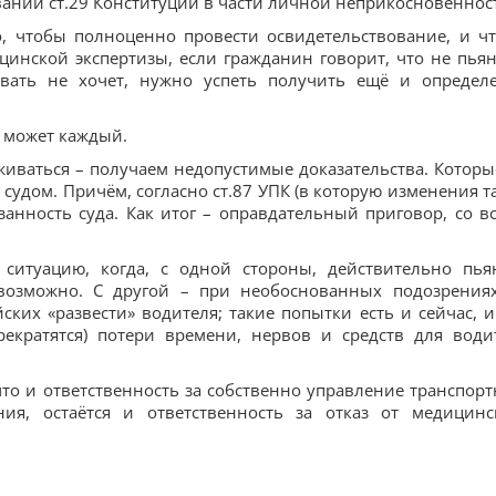
ваний ст.29 Конституции в части личной неприкосновенност
о, чтобы полноценно провести освидетельствование, и ч
инской экспертизы, если гражданин говорит, что не пьян
авать не хочет, нужно успеть получить ещё и определ
ь может каждый.
живаться – получаем недопустимые доказательства. Которы
судом. Причём, согласно ст.87 УПК (в которую изменения т
бязанность суда. Как итог – оправдательный приговор, со в
 ситуацию, когда, с одной стороны, действительно пья
евозможно. С другой – при необоснованных подозрения
ких «развести» водителя; такие попытки есть и сейчас, и
рекратятся) потери времени, нервов и средств для води
, что и ответственность за собственно управление транспор
ия, остаётся и ответственность за отказ от медицинс