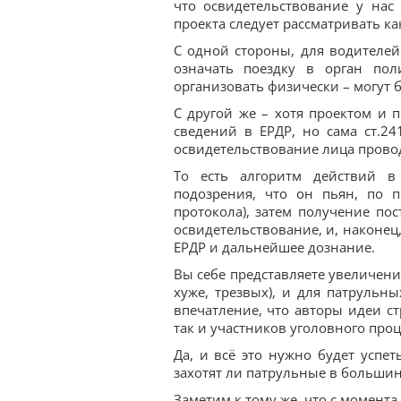
что освидетельствование у нас
проекта следует рассматривать ка
С одной стороны, для водителей
означать поездку в орган пол
организовать физически – могут б
С другой же – хотя проектом и 
сведений в ЕРДР, но сама ст.24
освидетельствование лица прово
То есть алгоритм действий в 
подозрения, что он пьян, по п
протокола), затем получение пос
освидетельствование, и, наконец
ЕРДР и дальнейшее дознание.
Вы себе представляете увеличение
хуже, трезвых), и для патрульн
впечатление, что авторы идеи с
так и участников уголовного проц
Да, и всё это нужно будет успет
захотят ли патрульные в большинс
Заметим к тому же, что с момент