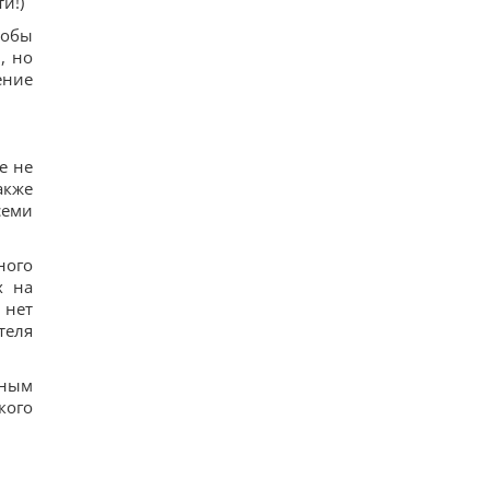
и!)
тобы
, но
ение
е не
акже
семи
ного
х на
 нет
теля
тным
кого