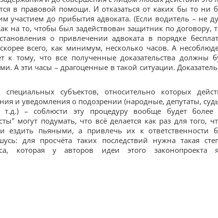
ется в правовой помощи. И отказаться от каких бы то ни 
м участием до прибытия адвоката. (Если водитель – не ду
Как на то, чтобы был задействован защитник по договору, т
становления о привлечении адвоката в порядке беспла
скорее всего, как минимум, несколько часов. А несоблюд
ёт к тому, что все полученные доказательства должны б
и. А эти часы – драгоценные в такой ситуации. Доказатель
…
 специальных субъектов, относительно которых дейст
ия и уведомления о подозрении (народные, депутаты, судь
 т.д.) – соблюсти эту процедуру вообще будет более
ты" могут подумать, что всё делается как раз для того, ч
и ездить пьяными, а привлечь их к ответственности 
шусь: для просчёта таких последствий нужна такая сте
са, которая у авторов идеи этого законопроекта 