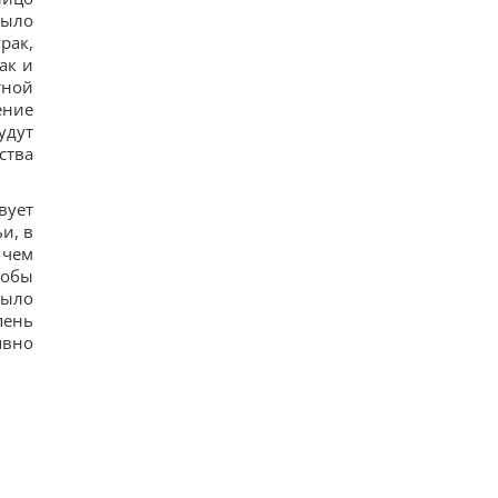
было
рак,
ак и
тной
ение
удут
ства
вует
и, в
 чем
тобы
было
пень
явно