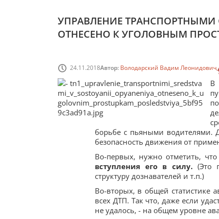
УПРАВЛЕНИЕ ТРАНСПОРТНЫМИ 
ОТНЕСЕНО К УГОЛОВНЫМ ПРОС
24.11.2018
Автор:
Володарский Вадим Леонидович
В
п
по
д
ср
борьбе с пьяными водителями. Д
безопасность движения от приме
Во-первых, нужно отметить, чт
вступления его в силу.
(Это п
структуру дознавателей и т.п.)
Во-вторых, в общей статистике 
всех ДТП. Так что, даже если уда
не удалось, - на общем уровне ав