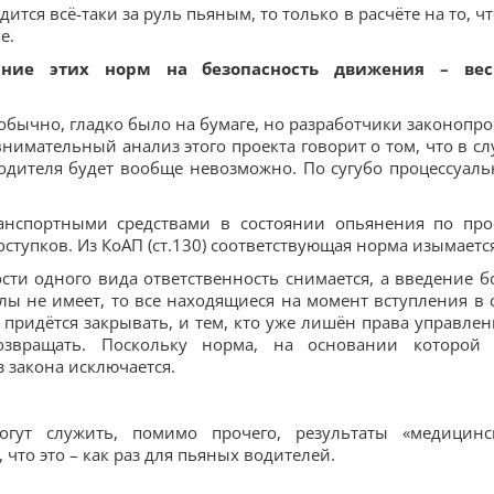
адится всё-таки за руль пьяным, то только в расчёте на то, ч
е.
яние этих норм на безопасность движения – вес
к обычно, гладко было на бумаге, но разработчики законопро
нимательный анализ этого проекта говорит о том, что в сл
водителя будет вообще невозможно. По сугубо процессуал
ранспортными средствами в состоянии опьянения по про
ступков. Из КоАП (ст.130) соответствующая норма изымается
сти одного вида ответственность снимается, а введение б
лы не имеет, то все находящиеся на момент вступления в 
 придётся закрывать, и тем, кто уже лишён права управлени
возвращать. Поскольку норма, на основании которой
 закона исключается.
могут служить, помимо прочего, результаты «медицинс
что это – как раз для пьяных водителей.