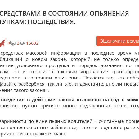
СРЕДСТВАМИ В СОСТОЯНИИ ОПЬЯНЕНИЯ
ТУПКАМ: ПОСЛЕДСТВИЯ.
Відключити рекл
2
15632
10
 средствах массовой информации в последнее время м
убликаций о новом законе, который не только опреде
нятие уголовного проступка и порядок дознания по т
елам, но и относит к таковым управление транспорт
едствами в состоянии опьянения. Подаётся это, как побе
авайте разберёмся, так ли это, и действительно ли повыс
нения такого закона…
о
введение в действие закона отложено на год с мом
онятно: нужно принять много подзаконных актов, соз
аварийности по вине пьяных водителей – считанные проц
стся полностью от них избавиться, - что ни в одной стране 
арийности это скажется мало.