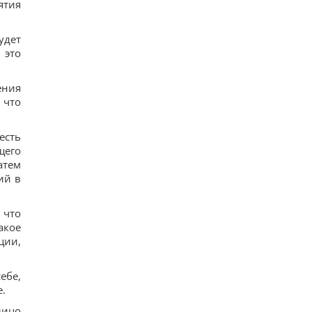
ятия
удет
 это
ения
 что
есть
щего
атем
ий в
 что
акое
ции,
ебе,
.
лицо