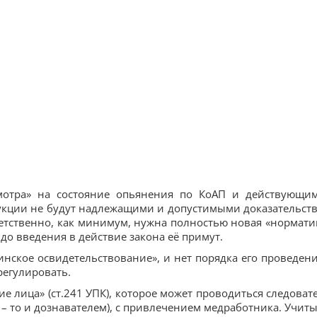
смотра» на состояние опьянения по КоАП и действующи
укции не будут надлежащими и допустимыми доказательст
ветственно, как минимум, нужна полностью новая «нормати
д до введения в действие закона её примут.
инское освидетельствование», и нет порядка его проведени
регулировать.
ие лица» (ст.241 УПК), которое может проводиться следоват
 – то и дознавателем), с привлечением медработника. Учиты