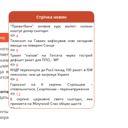
Стрічка новин
"ПриватБанк" оновив курс валют: скільки
коштує долар сьогодні
4
аму
Телескоп на Гаваях зафіксував нові загадкові
явища на поверхні Сонця
ного
9
ляет
Трамп "наїхав" на Гегсета через гострий
аким
дефіцит ракет для ППО, - WP
8
ными
КНДР перекинула до Росії понад 100 ракет: в ISW
да в
пояснили, чим це загрожує Україні
ится
8
Гороскоп на 6 серпня: Стрільцям –
сповільнитися, Скорпіонам – перенапруження
ента
12
дать
6 серпня: церковне свято сьогодні, яка
прикмета на Яблучний Спас обіцяє щастя
13
енты
Вівсянка проти граноли: дієтологи розповіли,
мира
що краще для контролю рівня цукру в крові
11