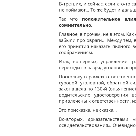
В-третьих, и сейчас, если кто-то с
не поймают… То же будет и дальш
Так что
положительное вли
сомнительно.
Главное, в прочем, не в этом. Ка
забыли про овраги… Между тем, в
его принятия наказать пьяного 
соображениям.
Итак, во-первых, управление т
переходит в разряд уголовных про
Поскольку в рамках ответственно
суровой, уголовной, обратной си
закона дела по 130-й (опьянение)
водительские удостоверения 
привлечены к ответственности, из
Это присказка, не сказка…
Во-вторых, доказательствами 
освидетельствования». Очевидно, 