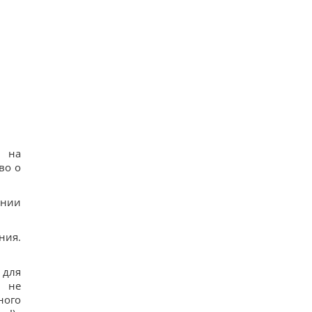
я на
во о
ании
ния.
 для
ь не
ного