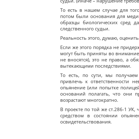
судьи. (Иначе – нарушение требо
То есть в нашем случае для тог
потом были основания для медиц
образцы биологических сред д
следственного судьи.
Реальность этого, думаю, оценит
Если же этого порядка не придер
могут быть приняты во внимание 
не вносятся), это не право, а о
вытекающими последствиями.
То есть, по сути, мы получаем
привлечь к ответственности н
опьянение (или попытке полицейс
оснований полагать, что они п
возрастают многократно.
В проекте по той же ст.286-1 УК
средством в состоянии опьянен
освидетельствования.