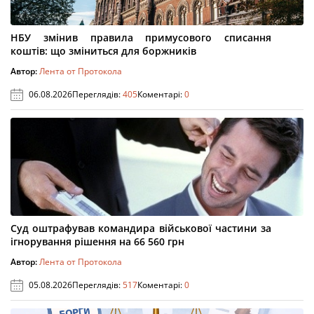
НБУ змінив правила примусового списання
коштів: що зміниться для боржників
Автор:
Лента от Протокола
06.08.2026
Переглядів:
405
Коментарі:
0
Суд оштрафував командира військової частини за
ігнорування рішення на 66 560 грн
Автор:
Лента от Протокола
05.08.2026
Переглядів:
517
Коментарі:
0