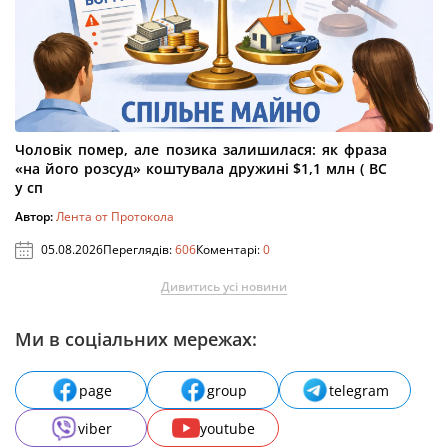
Чоловік помер, але позика залишилася: як фраза
«на його розсуд» коштувала дружині $1,1 млн ( ВС
у сп
Автор:
Лента от Протокола
05.08.2026
Переглядів:
606
Коментарі:
0
Дивитись усі новини
Ми в соціальних мережах:
page
group
telegram
viber
youtube