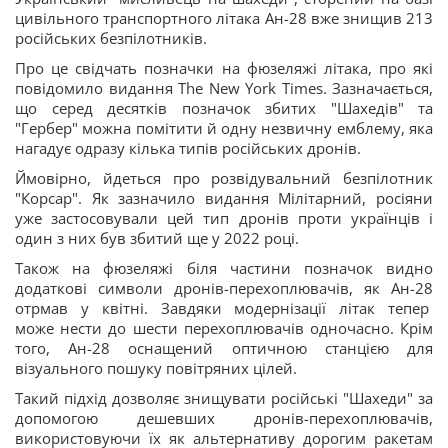
цивільного транспортного літака Ан-28 вже знищив 213
російських безпілотників.
Про це свідчать позначки на фюзеляжі літака, про які
повідомило видання The New York Times. Зазначається,
що серед десятків позначок збитих "Шахедів" та
"Гербер" можна помітити й одну незвичну емблему, яка
нагадує одразу кілька типів російських дронів.
Ймовірно, йдеться про розвідувальний безпілотник
"Корсар". Як зазначило видання Мілітарний, росіяни
уже застосовували цей тип дронів проти українців і
один з них був збитий ще у 2022 році.
Також на фюзеляжі біля частини позначок видно
додаткові символи дронів-перехоплювачів, як Ан-28
отрмав у квітні. Завдяки модернізації літак тепер
може нести до шести перехоплювачів одночасно. Крім
того, Ан-28 оснащений оптичною станцією для
візуального пошуку повітряних цілей.
Такий підхід дозволяє знищувати російські "Шахеди" за
допомогою дешевших дронів-перехоплювачів,
використовуючи їх як альтернативу дорогим ракетам