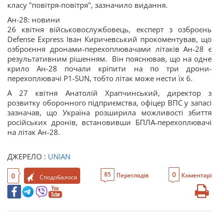
класу "повітря-повітря", зазначило видання.
Ан-28: новини
26 квітня військовослужбовець, експерт з озброєнь
Defense Express Іван Киричевський прокоментував, що
озброєння дронами-перехоплювачами літаків Ан-28 є
результативним рішенням. Він пояснював, що на одне
крило Ан-28 почали кріпити на по три дрони-
перехоплювачі P1-SUN, тобто літак може нести їх 6.
А 27 квітня Анатолій Храпчинський, директор з
розвитку оборонного підприємства, офіцер ВПС у запасі
зазначав, що Україна розширила можливості збиття
російських дронів, встановивши БПЛА-перехоплювачі
на літак Ан-28.
ДЖЕРЕЛО :
UNIAN
0
85
0
Переглядів
Коментарі
Сподобалося