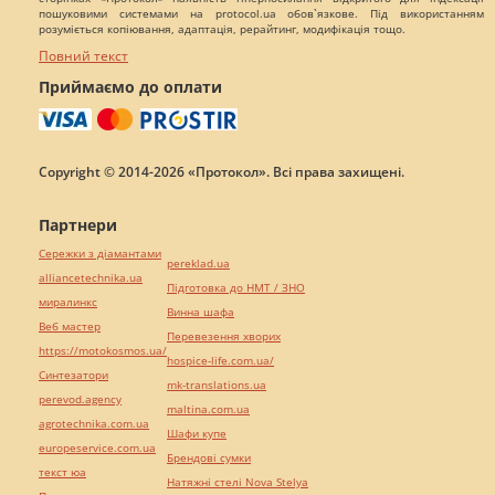
пошуковими системами на protocol.ua обов`язкове. Під використанням
розуміється копіювання, адаптація, рерайтинг, модифікація тощо.
Повний текст
Приймаємо до оплати
Copyright © 2014-2026 «Протокол». Всі права захищені.
Партнери
Сережки з діамантами
pereklad.ua
alliancetechnika.ua
Підготовка до НМТ / ЗНО
миралинкс
Винна шафа
Веб мастер
Перевезення хворих
https://motokosmos.ua/
hospice-life.com.ua/
Синтезатори
mk-translations.ua
perevod.agency
maltina.com.ua
agrotechnika.com.ua
Шафи купе
europeservice.com.ua
Брендові сумки
текст юа
Натяжні стелі Nova Stelya