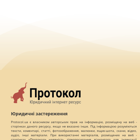
Юридичні застереження
Protocol.ua є власником авторських прав на інформацію, розміщену на веб -
сторінках даного ресурсу, якщо не вказано інше. Під інформацією розуміються
тексти, коментарі, статті, фотозображення, малюнки, ящик-шота, скани, відео,
аудіо, інші матеріали. При використанні матеріалів, розміщених на веб -
сторінках «Протокол» наявність гіперпосилання відкритого для індексації