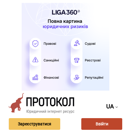
UA
Зареєструватися
Ввійти