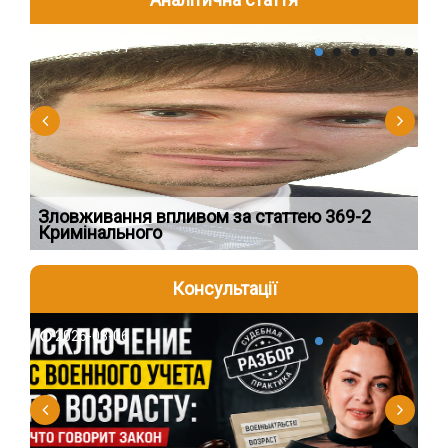
2026-08-04
2
Зловживання впливом за статтею 369-2
Пе
Кримінального
пі
Консультації
2026-08-06
2