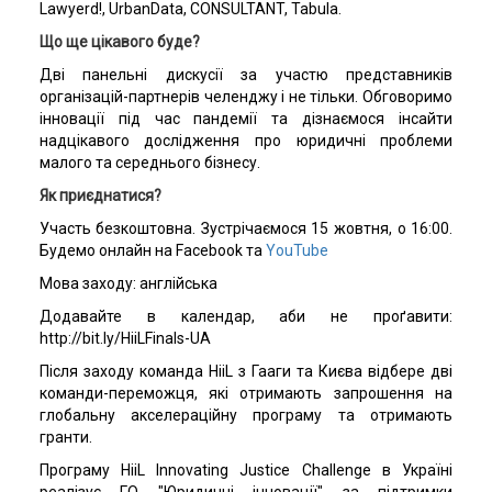
Lawyerd!, UrbanData, CONSULTANT, Tabula.
Що ще цікавого буде?
Дві панельні дискусії за участю представників
організацій-партнерів челенджу і не тільки. Обговоримо
інновації під час пандемії та дізнаємося інсайти
надцікавого дослідження про юридичні проблеми
малого та середнього бізнесу.
Як приєднатися?
Участь безкоштовна. Зустрічаємося 15 жовтня, о 16:00.
Будемо онлайн на Facebook та
YouTube
Мова заходу: англійська
Додавайте в календар, аби не проґавити:
http://bit.ly/HiiLFinals-UA
Після заходу команда HiiL з Гааги та Києва відбере дві
команди-переможця, які отримають запрошення на
глобальну акселераційну програму та отримають
гранти.
Програму HiiL Innovating Justice Challenge в Україні