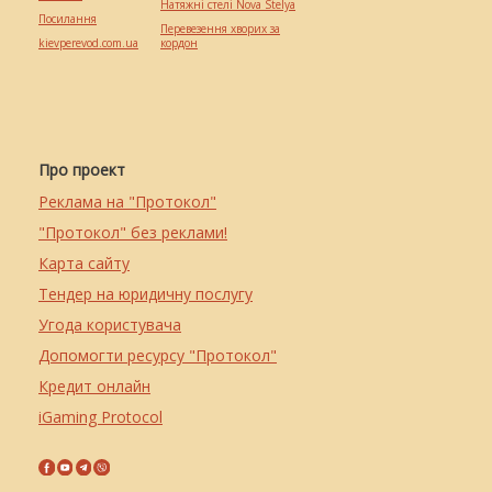
Натяжні стелі Nova Stelya
Посилання
Перевезення хворих за
kievperevod.com.ua
кордон
Про проект
Реклама на "Протокол"
"Протокол" без реклами!
Карта сайту
Тендер на юридичну послугу
Угода користувача
Допомогти ресурсу "Протокол"
Кредит онлайн
iGaming Protocol