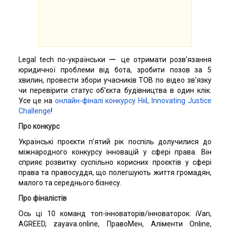
Legal tech по-українськи ー це отримати розв’язання
юридичної проблеми від бота, зробити позов за 5
хвилин, провести збори учасників ТОВ по відео зв'язку
чи перевірити статус об’єкта будівництва в один клік.
Усе це на
онлайн-фіналі конкурсу HiiL Innovating Justice
Challenge
!
Про конкурс
Українські проєкти п’ятий рік поспіль долучилися до
міжнародного конкурсу інновацій у сфері права. Він
сприяє розвитку суспільно корисних проєктів у сфері
права та правосуддя, що полегшують життя громадян,
малого та середнього бізнесу.
Про фіналістів
Ось ці 10 команд топ-інноваторів/інноваторок: iVan,
AGREED, zayava.online, ПравоМен, Аліменти Online,