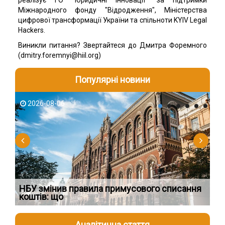
реалізує ГО "Юридичні інновації" за підтримки
Міжнародного фонду "Відродження", Міністерства
цифрової трансформації України та спільноти KYIV Legal
Hackers.
Виникли питання? Звертайтеся до Дмитра Форемного
(dmitry.foremnyi@hiil.org)
Популярні новини
2026-08-06
2
НБУ змінив правила примусового списання
Як
коштів: що
шк
Аналітична стаття