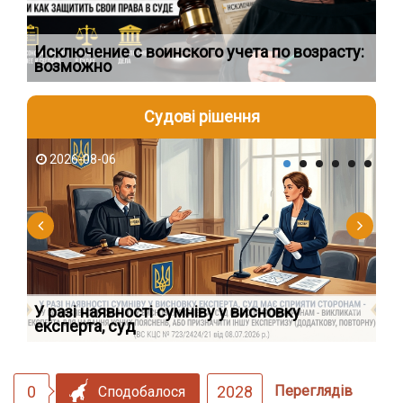
Исключение с воинского учета по возрасту:
Сп
возможно
ос
Судові рішення
2026-08-06
2
У разі наявності сумніву у висновку
Як
експерта, суд
вк
0
2028
Переглядів
Сподобалося