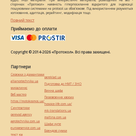
аудіо, інші матеріали. При використанні матеріалів, розміщених на веб -
сторінках «Протокол» наявність гіперпосилання відкритого для індексації
пошуковими системами на protocol.ua обов`язкове. Під використанням розуміється
копіювання, адаптація, рерайтинг, модифікація тощо.
Повний текст
Приймаємо до оплати
Copyright © 2014-2026 «Протокол». Всі права захищені.
Партнери
Сережки з діамантами
pereklad.ua
alliancetechnika.ua
Підготовка до НМТ / ЗНО
миралинкс
Винна шафа
Веб мастер
Перевезення хворих
https://motokosmos.ua/
hospice-life.com.ua/
Синтезатори
mk-translations.ua
perevod.agency
maltina.com.ua
agrotechnika.com.ua
Шафи купе
europeservice.com.ua
Брендові сумки
текст юа