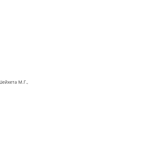
Шейхета М.Г.,