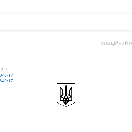
касаційний г
0/17
/340/17
/340/17