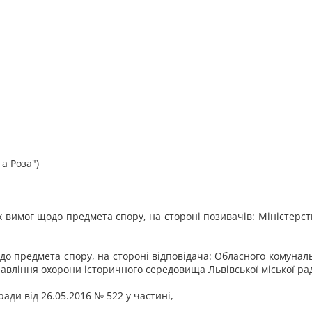
а Роза")
их вимог щодо предмета спору, на стороні позивачів: Міністерст
одо предмета спору, на стороні відповідача: Обласного комуна
правління охорони історичного середовища Львівської міської ра
ади від 26.05.2016 № 522 у частині,