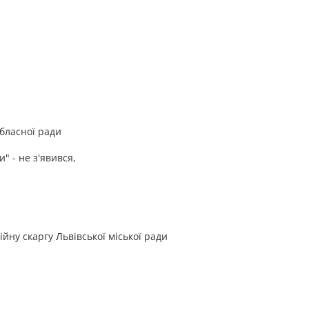
бласної ради
" - не з'явився,
йну скаргу Львівської міської ради