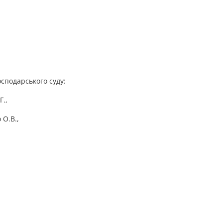
осподарського суду:
Г.,
 О.В.,