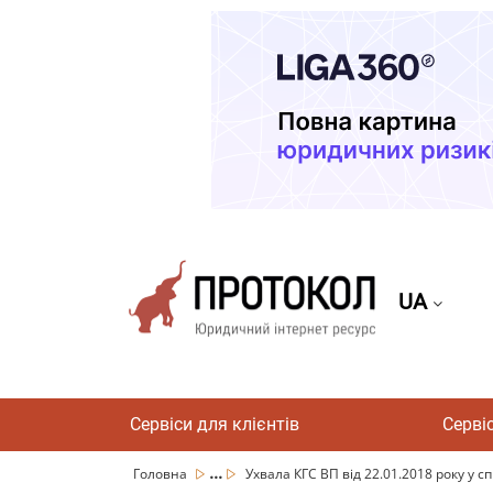
UA
Сервіси для клієнтів
Серві
...
Головна
Ухвала КГС ВП від 22.01.2018 року у сп