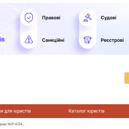
си для юристів
Каталог юристів
раві №914/34...