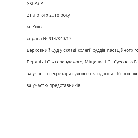
УХВАЛА
21 лютого 2018 року
м. Київ
справа № 914/340/17
Верховний Суд у складі колегії суддів Касаційного г
Берднік І.С. - головуючого, Міщенка І.С., Сухового В.
за участю секретаря судового засідання - Корнієнко
за участю представників: