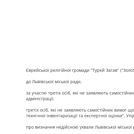
Єврейської релігійної громади "Турей Загав" ("Золот
до Львівської міської ради,
за участю третіх осіб, які не заявляють самостійн
адміністрації,
третіх осіб, які не заявляють самостійних вимог щ
технічної інвентаризації та експертної оцінки", У
про визнання недійсною ухвали Львівської міської р