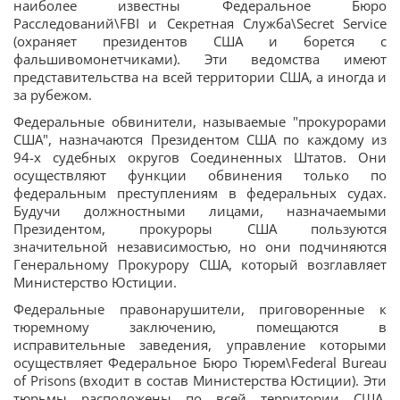
наиболее известны Федеральное Бюро
Расследований\FBI и Секретная Служба\Secret Service
(охраняет президентов США и борется с
фальшивомонетчиками). Эти ведомства имеют
представительства на всей территории США, а иногда и
за рубежом.
Федеральные обвинители, называемые "прокурорами
США", назначаются Президентом США по каждому из
94-х судебных округов Соединенных Штатов. Они
осуществляют функции обвинения только по
федеральным преступлениям в федеральных судах.
Будучи должностными лицами, назначаемыми
Президентом, прокуроры США пользуются
значительной независимостью, но они подчиняются
Генеральному Прокурору США, который возглавляет
Министерство Юстиции.
Федеральные правонарушители, приговоренные к
тюремному заключению, помещаются в
исправительные заведения, управление которыми
осуществляет Федеральное Бюро Тюрем\Federal Bureau
of Prisons (входит в состав Министерства Юстиции). Эти
тюрьмы расположены по всей территории США.