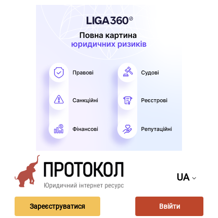
UA
Зареєструватися
Ввійти