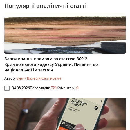
Популярні аналітичні статті
Зловживання впливом за статтею 369-2
Кримінального кодексу України. Питання до
національної імплемен
Автор:
Буняк Валерій Сергійович
04.08.2026
Переглядів:
721
Коментарі:
0