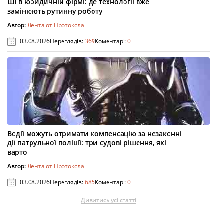
ШІ в юридичній фірмі: де технології вже
замінюють рутинну роботу
Автор:
Лента от Протокола
03.08.2026
Переглядів:
369
Коментарі:
0
Водії можуть отримати компенсацію за незаконні
дії патрульної поліції: три судові рішення, які
варто
Автор:
Лента от Протокола
03.08.2026
Переглядів:
685
Коментарі:
0
Дивитись усі статті