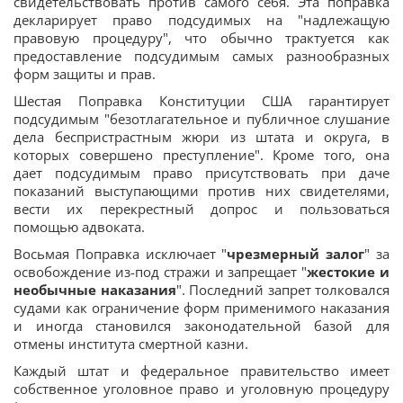
свидетельствовать против самого себя. Эта поправка
декларирует право подсудимых на "надлежащую
правовую процедуру", что обычно трактуется как
предоставление подсудимым самых разнообразных
форм защиты и прав.
Шестая Поправка Конституции США гарантирует
подсудимым "безотлагательное и публичное слушание
дела беспристрастным жюри из штата и округа, в
которых совершено преступление". Кроме того, она
дает подсудимым право присутствовать при даче
показаний выступающими против них свидетелями,
вести их перекрестный допрос и пользоваться
помощью адвоката.
Восьмая Поправка исключает "
чрезмерный залог
" за
освобождение из-под стражи и запрещает "
жестокие и
необычные наказания
". Последний запрет толковался
судами как ограничение форм применимого наказания
и иногда становился законодательной базой для
отмены института смертной казни.
Каждый штат и федеральное правительство имеет
собственное уголовное право и уголовную процедуру