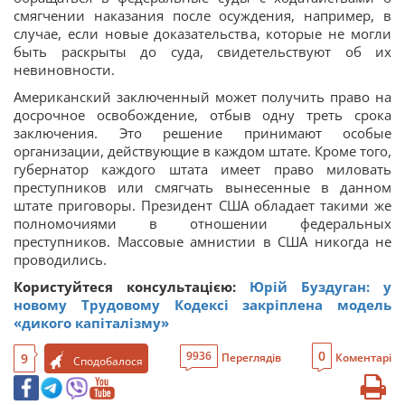
смягчении наказания после осуждения, например, в
случае, если новые доказательства, которые не могли
быть раскрыты до суда, свидетельствуют об их
невиновности.
Американский заключенный может получить право на
досрочное освобождение, отбыв одну треть срока
заключения. Это решение принимают особые
организации, действующие в каждом штате. Кроме того,
губернатор каждого штата имеет право миловать
преступников или смягчать вынесенные в данном
штате приговоры. Президент США обладает такими же
полномочиями в отношении федеральных
преступников. Массовые амнистии в США никогда не
проводились.
Користуйтеся консультацією:
Юрій Буздуган: у
новому Трудовому Кодексі закріплена модель
«дикого капіталізму»
0
9936
9
Переглядів
Коментарі
Сподобалося