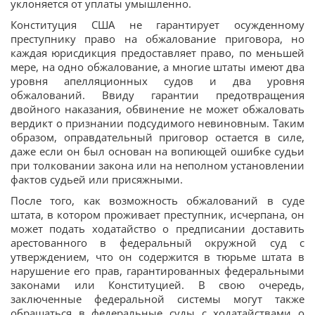
уклоняется от уплаты умышленно.
Конституция США не гарантирует осужденному
преступнику право на обжалование приговора, но
каждая юрисдикция предоставляет право, по меньшей
мере, на одно обжалование, а многие штаты имеют два
уровня апелляционных судов и два уровня
обжалований. Ввиду гарантии предотвращения
двойного наказания, обвинение не может обжаловать
вердикт о признании подсудимого невиновным. Таким
образом, оправдательный приговор остается в силе,
даже если он был основан на вопиющей ошибке судьи
при толковании закона или на неполном установлении
фактов судьей или присяжными.
После того, как возможность обжалований в суде
штата, в котором проживает преступник, исчерпана, он
может подать ходатайство о предписании доставить
арестованного в федеральный окружной суд с
утверждением, что он содержится в тюрьме штата в
нарушение его прав, гарантированных федеральными
законами или Конституцией. В свою очередь,
заключенные федеральной системы могут также
обращаться в федеральные суды с ходатайствами о