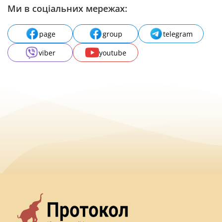
Ми в соціальних мережах:
page
group
telegram
viber
youtube