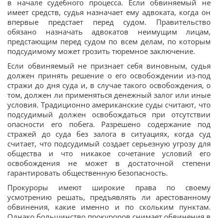
в начале судебного процесса. Если обвиняемый не
имеет средств, судья назначает ему адвоката, когда он
впервые предстает перед судом. Правительство
обязано назначать адвокатов неимущим лицам,
предстающим перед судом по всем делам, по которым
подсудимому может грозить тюремное заключение.
Если обвиняемый не признает себя виновным, судья
должен принять решение о его освобождении из-под
стражи до дня суда и, в случае такого освобождения, о
том, должен ли применяться денежный залог или иные
условия. Традиционно американские суды считают, что
подсудимый должен освобождаться при отсутствии
опасности его побега. Разрешено содержание под
стражей до суда без залога в ситуациях, когда суд
считает, что подсудимый создает серьезную угрозу для
общества и что никакое сочетание условий его
освобождения не может в достаточной степени
гарантировать общественную безопасность.
Прокуроры имеют широкие права по своему
усмотрению решать, предъявлять ли арестованному
обвинения, какие именно и по скольким пунктам.
Однако большинство прокуроров снимает обвинения в