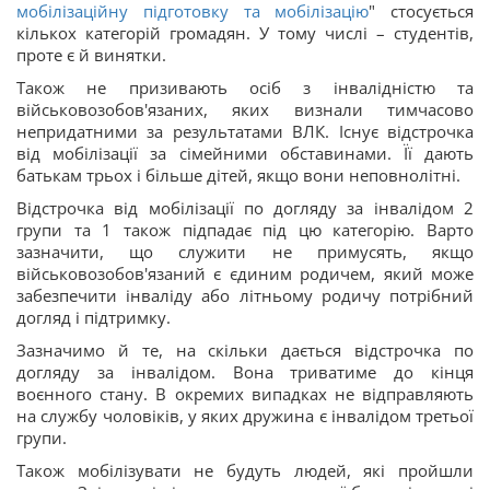
мобілізаційну підготовку та мобілізацію
" стосується
кількох категорій громадян. У тому числі – студентів,
проте є й винятки.
Також не призивають осіб з інвалідністю та
військовозобов'язаних, яких визнали тимчасово
непридатними за результатами ВЛК. Існує відстрочка
від мобілізації за сімейними обставинами. Її дають
батькам трьох і більше дітей, якщо вони неповнолітні.
Відстрочка від мобілізації по догляду за інвалідом 2
групи та 1 також підпадає під цю категорію. Варто
зазначити, що служити не примусять, якщо
військовозобов'язаний є єдиним родичем, який може
забезпечити інваліду або літньому родичу потрібний
догляд і підтримку.
Зазначимо й те, на скільки дається відстрочка по
догляду за інвалідом. Вона триватиме до кінця
воєнного стану. В окремих випадках не відправляють
на службу чоловіків, у яких дружина є інвалідом третьої
групи.
Також мобілізувати не будуть людей, які пройшли