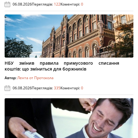
06.08.2026
Переглядів:
122
Коментарі:
0
НБУ змінив правила примусового списання
коштів: що зміниться для боржників
Автор:
Лента от Протокола
06.08.2026
Переглядів:
335
Коментарі:
0