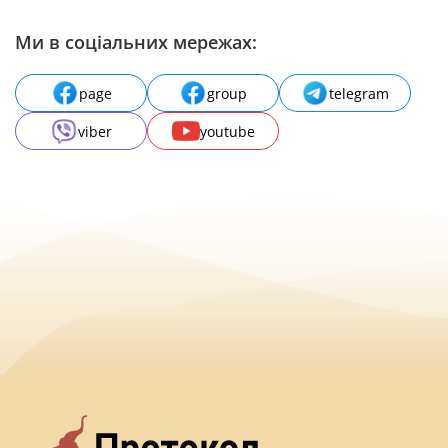
Ми в соціальних мережах:
page
group
telegram
viber
youtube