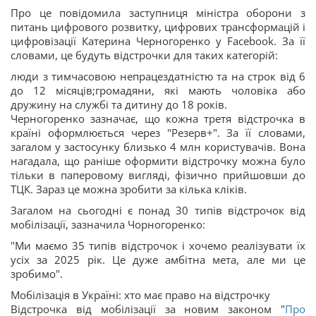
Про це повідомила заступниця міністра оборони з
питань цифрового розвитку, цифрових трансформацій і
цифровізації Катерина Черногоренко у Facebook. За її
словами, це будуть відстрочки для таких категорій:
люди з тимчасовою непрацездатністю та на строк від 6
до 12 місяців;громадяни, які мають чоловіка або
дружину на службі та дитину до 18 років.
Черногоренко зазначає, що кожна третя відстрочка в
країні оформлюється через "Резерв+". За її словами,
загалом у застосунку близько 4 млн користувачів. Вона
нагадала, що раніше оформити відстрочку можна було
тільки в паперовому вигляді, фізично прийшовши до
ТЦК. Зараз це можна зробити за кілька кліків.
Загалом на сьогодні є понад 30 типів відстрочок від
мобілізації, зазначила Чорногоренко:
"Ми маємо 35 типів відстрочок і хочемо реалізувати їх
усіх за 2025 рік. Це дуже амбітна мета, але ми це
зробимо".
Мобілізація в Україні: хто має право на відстрочку
Відстрочка від мобілізації за новим законом "
Про