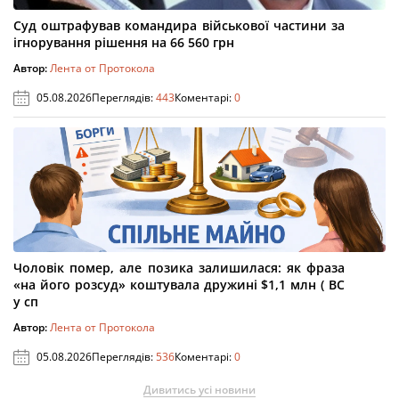
Суд оштрафував командира військової частини за
ігнорування рішення на 66 560 грн
Автор:
Лента от Протокола
05.08.2026
Переглядів:
443
Коментарі:
0
Чоловік помер, але позика залишилася: як фраза
«на його розсуд» коштувала дружині $1,1 млн ( ВС
у сп
Автор:
Лента от Протокола
05.08.2026
Переглядів:
536
Коментарі:
0
Дивитись усі новини