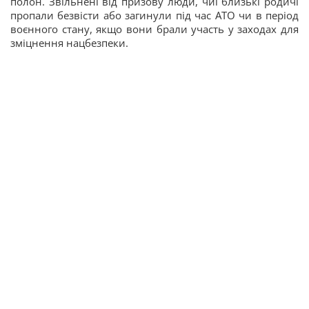
полон. Звільнені від призову люди, чиї близькі родичі
пропали безвісти або загинули під час АТО чи в період
воєнного стану, якщо вони брали участь у заходах для
зміцнення нацбезпеки.