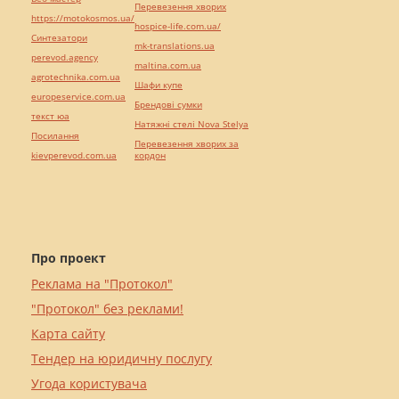
Перевезення хворих
https://motokosmos.ua/
hospice-life.com.ua/
Синтезатори
mk-translations.ua
perevod.agency
maltina.com.ua
agrotechnika.com.ua
Шафи купе
europeservice.com.ua
Брендові сумки
текст юа
Натяжні стелі Nova Stelya
Посилання
Перевезення хворих за
kievperevod.com.ua
кордон
Про проект
Реклама на "Протокол"
"Протокол" без реклами!
Карта сайту
Тендер на юридичну послугу
Угода користувача