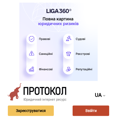
UA
Зареєструватися
Ввійти