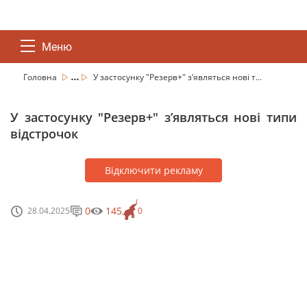
Меню
...
Головна
У застосунку "Резерв+" зʼявляться нові т...
У застосунку "Резерв+" зʼявляться нові типи
відстрочок
Відключити рекламу
0
145
28.04.2025
0