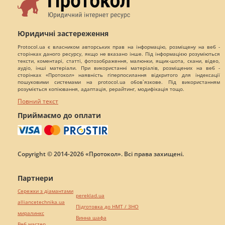
Юридичні застереження
Protocol.ua є власником авторських прав на інформацію, розміщену на веб -
сторінках даного ресурсу, якщо не вказано інше. Під інформацією розуміються
тексти, коментарі, статті, фотозображення, малюнки, ящик-шота, скани, відео,
аудіо, інші матеріали. При використанні матеріалів, розміщених на веб -
сторінках «Протокол» наявність гіперпосилання відкритого для індексації
пошуковими системами на protocol.ua обов`язкове. Під використанням
розуміється копіювання, адаптація, рерайтинг, модифікація тощо.
Повний текст
Приймаємо до оплати
Copyright © 2014-2026 «Протокол». Всі права захищені.
Партнери
Сережки з діамантами
pereklad.ua
alliancetechnika.ua
Підготовка до НМТ / ЗНО
миралинкс
Винна шафа
Веб мастер