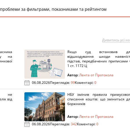
 проблеми за фильтрами, показниками та рейтингом
Дивитись усі н
ника
Якщо суд встановив дл
нку на
відшкодування шкоди наявніс
нкової
підстав, передбачених приписами 
1 ст. 1172 Ц
Автор:
Лента от Протокола
06.08.2026
Переглядів:
99
Коментарі:
0
х не
НБУ змінив правила примусово
лік від
списання коштів: що зміниться д
боржників
Автор:
Лента от Протокола
06.08.2026
Переглядів:
342
Коментарі:
0