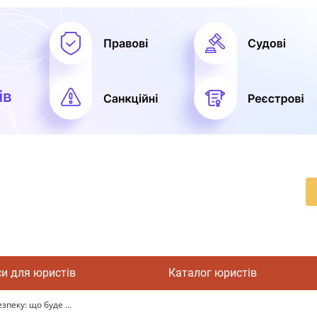
си для юристів
Каталог юристів
пеку: що буде ...