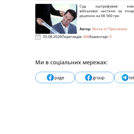
Суд оштрафував кома
військової частини за ігно
рішення на 66 560 грн
Автор:
Лента от Протокола
05.08.2026
Переглядів:
446
Коментарі:
0
Ми в соціальних мережах:
page
group
te