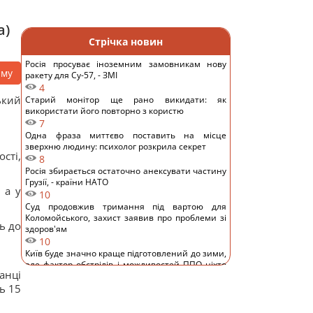
а)
Стрічка новин
Росія просуває іноземним замовникам нову
аму
ракету для Су-57, - ЗМІ
4
ький
Старий монітор ще рано викидати: як
використати його повторно з користю
7
Одна фраза миттєво поставить на місце
зверхню людину: психолог розкрила секрет
сті,
8
Росія збирається остаточно анексувати частину
Грузії, - країни НАТО
 а у
10
Суд продовжив тримання під вартою для
Коломойського, захист заявив про проблеми зі
ь до
здоров'ям
10
Київ буде значно краще підготовлений до зими,
але фактор обстрілів і можливостей ППО ніхто
анці
не відміняв, - Пантелеєв
ь 15
8
До 10 годин спізнення: через обстріли низка
.
поїздів курсують із затримками