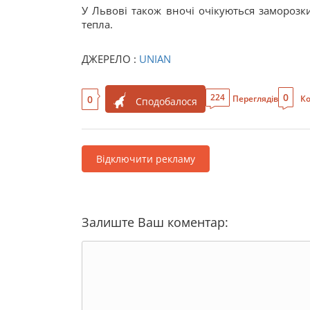
У Львові також вночі очікуються заморозки
тепла.
ДЖЕРЕЛО :
UNIAN
0
224
0
Переглядів
Ко
Сподобалося
Відключити рекламу
Залиште Ваш коментар: