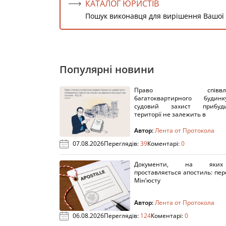
КАТАЛОГ ЮРИСТІВ
Пошук виконавця для вирішення Вашої
Популярні новини
Право співвлас
багатоквартирного буди
судовий захист прибуди
території не залежить в
Автор:
Лента от Протокола
07.08.2026
Переглядів:
39
Коментарі:
0
Документи, на яки
проставляється апостиль: пере
Мін’юсту
Автор:
Лента от Протокола
06.08.2026
Переглядів:
124
Коментарі:
0