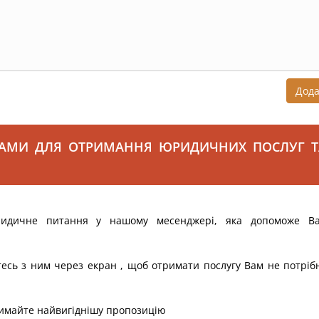
Дод
САМИ ДЛЯ ОТРИМАННЯ ЮРИДИЧНИХ ПОСЛУГ Т
ридичне питання у нашому месенджері, яка допоможе В
тесь з ним через екран , щоб отримати послугу Вам не потріб
римайте найвигіднішу пропозицію