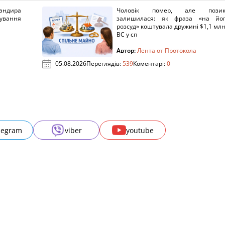
ндира
Чоловік помер, але позик
рування
залишилася: як фраза «на йо
розсуд» коштувала дружині $1,1 млн
ВС у сп
Автор:
Лента от Протокола
05.08.2026
Переглядів:
539
Коментарі:
0
legram
viber
youtube