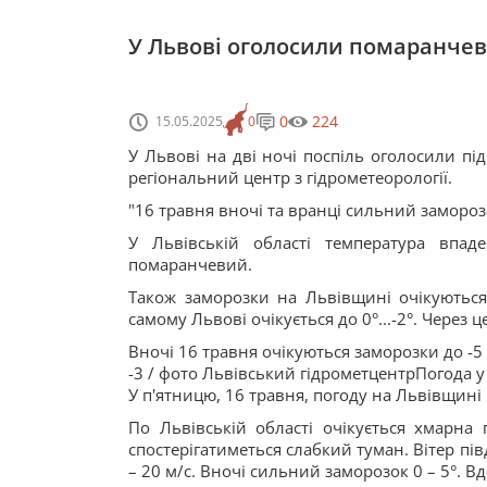
У Львові оголосили помаранчеву
0
224
15.05.2025
0
У Львові на дві ночі поспіль оголосили п
регіональний центр з гідрометеорології.
"16 травня вночі та вранці сильний заморозок 
У Львівській області температура впаде
помаранчевий.
Також заморозки на Львівщині очікуються й
самому Львові очікується до 0°...-2°. Через 
Вночі 16 травня очікуються заморозки до -5
-3 / фото Львівський гідрометцентрПогода у
У п'ятницю, 16 травня, погоду на Львівщин
По Львівській області очікується хмарна 
спостерігатиметься слабкий туман. Вітер пі
– 20 м/с. Вночі сильний заморозок 0 – 5°. 