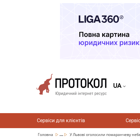
UA
Сервіси для клієнтів
Серві
...
Головна
У Львові оголосили помаранчеву небез