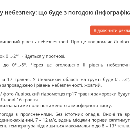
 небезпеку: що буде з погодою (інфографік
Відключити рекл
ідвищений рівень небезпечності. Про це повідомляє Львівс
0...-2°", - йдеться у прогнозі.
 до 0°...-5°. Через це оголошено ІІ рівень небезпечно
 17 травня. У Львівській області на грунті буде 0°...-3°,
це запроваджено І рівень небезпечності, жовтий.
 / фото Львівський гідрометцентр17 травня заморозки будут
 Львові 16 травня
і визначатиме поле пониженого атмосферного тиску.
погода з проясненнями. Без істотних опадів. Вночі та вр
вденно-західний, 7 – 12 м/с, вдень місцями пориви сягатимут
Вдень температура підвищиться максимально до 8 – 13° тепла