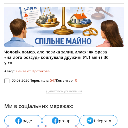
Чоловік помер, але позика залишилася: як фраза
«на його розсуд» коштувала дружині $1,1 млн ( ВС
у сп
Автор:
Лента от Протокола
05.08.2026
Переглядів:
547
Коментарі:
0
Дивитись усі новини
Ми в соціальних мережах:
page
group
telegram