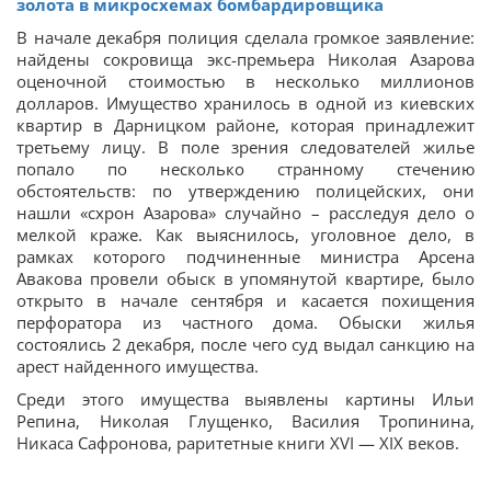
золота в микросхемах бомбардировщика
В начале декабря полиция сделала громкое заявление:
найдены сокровища экс-премьера Николая Азарова
оценочной стоимостью в несколько миллионов
долларов. Имущество хранилось в одной из киевских
квартир в Дарницком районе, которая принадлежит
третьему лицу. В поле зрения следователей жилье
попало по несколько странному стечению
обстоятельств: по утверждению полицейских, они
нашли «схрон Азарова» случайно – расследуя дело о
мелкой краже. Как выяснилось, уголовное дело, в
рамках которого подчиненные министра Арсена
Авакова провели обыск в упомянутой квартире, было
открыто в начале сентября и касается похищения
перфоратора из частного дома. Обыски жилья
состоялись 2 декабря, после чего суд выдал санкцию на
арест найденного имущества.
Среди этого имущества выявлены картины Ильи
Репина, Николая Глущенко, Василия Тропинина,
Никаса Сафронова, раритетные книги XVI — XIX веков.