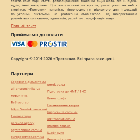
тексти, коментарі, статті, фотозображення, малюнки, ящик-шота, скани, відео,
аудіо, інші матеріали. При використанні матеріалів, розміщених на веб -
сторінках «Протокол» наявність гіперпосилання відкритого для індексації
пошуковими системами на protocol.ua обов`язкове. Під використанням
розуміється копіювання, адаптація, рерайтинг, модифікація тощо.
Повний текст
Приймаємо до оплати
Copyright © 2014-2026 «Протокол». Всі права захищені.
Партнери
Сережки з діамантами
pereklad.ua
alliancetechnika.ua
Підготовка до НМТ / ЗНО
миралинкс
Винна шафа
Веб мастер
Перевезення хворих
https://motokosmos.ua/
hospice-life.com.ua/
Синтезатори
mk-translations.ua
perevod.agency
maltina.com.ua
agrotechnika.com.ua
Шафи купе
europeservice.com.ua
Брендові сумки