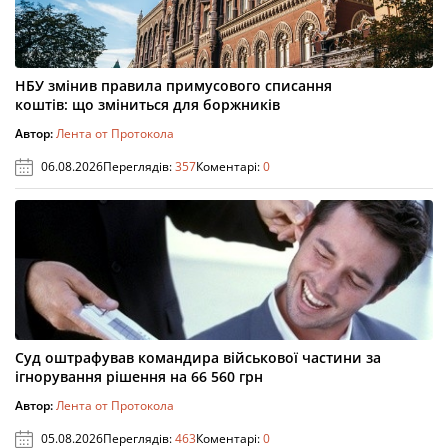
НБУ змінив правила примусового списання
коштів: що зміниться для боржників
Автор:
Лента от Протокола
06.08.2026
Переглядів:
357
Коментарі:
0
Суд оштрафував командира військової частини за
ігнорування рішення на 66 560 грн
Автор:
Лента от Протокола
05.08.2026
Переглядів:
463
Коментарі:
0