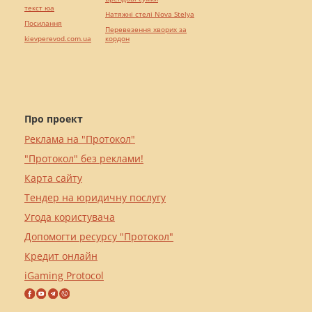
текст юа
Натяжні стелі Nova Stelya
Посилання
Перевезення хворих за
kievperevod.com.ua
кордон
Про проект
Реклама на "Протокол"
"Протокол" без реклами!
Карта сайту
Тендер на юридичну послугу
Угода користувача
Допомогти ресурсу "Протокол"
Кредит онлайн
iGaming Protocol