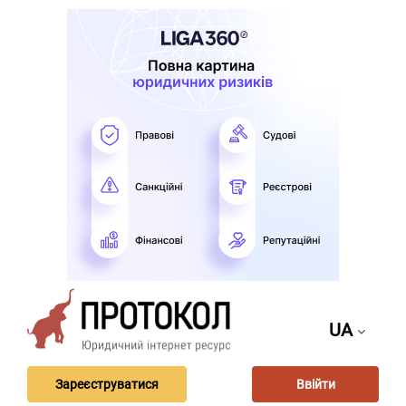
UA
Зареєструватися
Ввійти