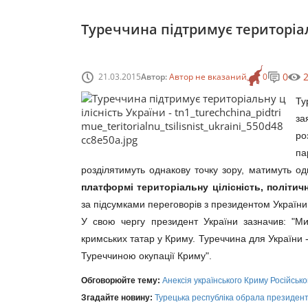
Туреччина підтримує територіал
0
21.03.2015
Автор:
Автор не вказаний
0
Ту
за
ро
па
розділятимуть однакову точку зору, матимуть од
платформі територіальну цілісність, політичн
за підсумками переговорів з президентом Україн
У свою чергу президент України зазначив: "Ми
кримських татар у Криму. Туреччина для України 
Туреччиною окупації Криму".
Обговорюйте тему:
Анексія українського Криму Російськ
Згадайте новину:
Турецька республіка обрала президен