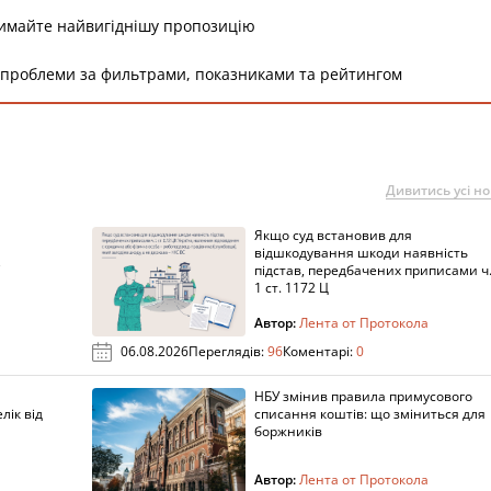
римайте найвигіднішу пропозицію
 проблеми за фильтрами, показниками та рейтингом
Дивитись усі н
Якщо суд встановив для
а
відшкодування шкоди наявність
підстав, передбачених приписами ч
1 ст. 1172 Ц
Автор:
Лента от Протокола
06.08.2026
Переглядів:
96
Коментарі:
0
НБУ змінив правила примусового
лік від
списання коштів: що зміниться для
боржників
Автор:
Лента от Протокола