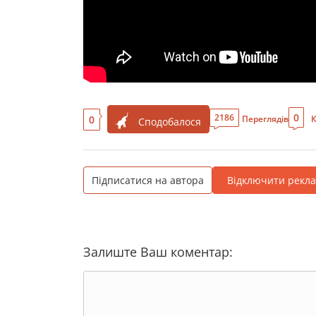
0
2186
0
Переглядів
К
Сподобалося
Підписатися на автора
Відключити рекл
Залиште Ваш коментар: