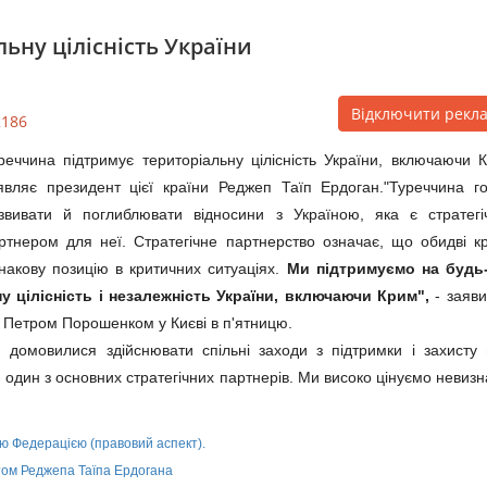
ьну цілісність України
Відключити рекл
2186
реччина підтримує територіальну цілісність України, включаючи 
являє президент цієї країни Реджеп Таїп Ердоган.
"Туреччина г
звивати й поглиблювати відносини з Україною, яка є стратегі
ртнером для неї. Стратегічне партнерство означає, що обидві к
накову позицію в критичних ситуаціях.
Ми підтримуємо на будь-
у цілісність і незалежність України, включаючи Крим",
- заяви
и Петром Порошенком у Києві в п'ятницю.
 домовилися здійснювати спільні заходи з підтримки і захисту
- один з основних стратегічних партнерів. Ми високо цінуємо невиз
ою Федерацією (правовий аспект).
том Реджепа Таїпа Ердогана