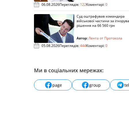
06.08.2026
Переглядів:
122
Коментарі:
0
Суд оштрафував командира
військової частини за ігнорув
рішення на 66 560 грн
Автор:
Лента от Протокола
05.08.2026
Переглядів:
444
Коментарі:
0
Ми в соціальних мережах:
page
group
te