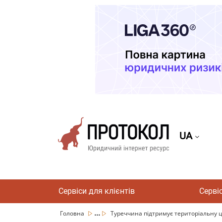
UA
Сервіси для клієнтів
Серві
...
Головна
Туреччина підтримує територіальну ціл