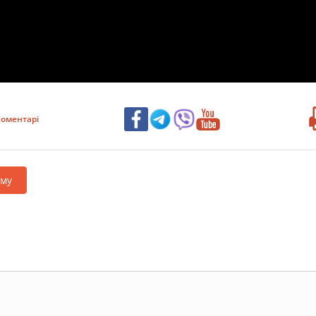
оментарі
аму