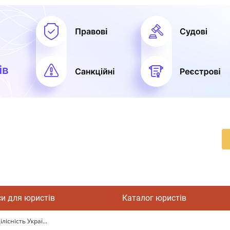
си для юристів
Каталог юристів
існість Украї...