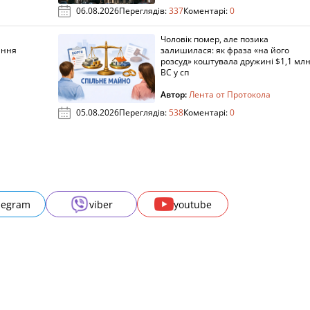
06.08.2026
Переглядів:
337
Коментарі:
0
Чоловік помер, але позика
ання
залишилася: як фраза «на його
розсуд» коштувала дружині $1,1 млн
ВС у сп
Автор:
Лента от Протокола
05.08.2026
Переглядів:
538
Коментарі:
0
legram
viber
youtube