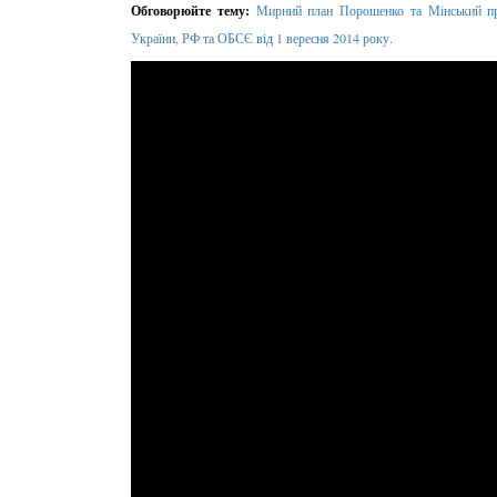
Обговорюйте тему:
Мирний план Порошенко та Мінський прот
України, РФ та ОБСЄ від 1 вересня 2014 року.