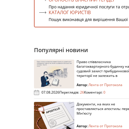
Про надання юридичної послуги та от
КАТАЛОГ ЮРИСТІВ
Пошук виконавця для вирішення Вашої
Популярні новини
Право співвласника
багатоквартирного будинку н
судовий захист прибудинкової
території не залежить в
Автор:
Лента от Протокола
07.08.2026
Переглядів:
26
Коментарі:
0
Документи, на яких не
проставляється апостиль: пере
Мін’юсту
Автор:
Лента от Протокола