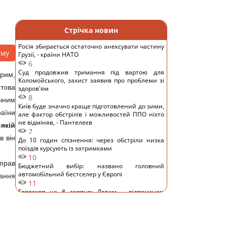
Стрічка новин
Росія збирається остаточно анексувати частину
аму
Грузії, - країни НАТО
6
Суд продовжив тримання під вартою для
Крим,
Коломойського, захист заявив про проблеми зі
отова
здоров'ям
8
чним
Київ буде значно краще підготовлений до зими,
раїни
але фактор обстрілів і можливостей ППО ніхто
не відміняв, - Пантелеєв
якій
7
в він
До 10 годин спізнення: через обстріли низка
поїздів курсують із затримками
10
 прав
Бюджетний вибір: названо головний
автомобільний бестселер у Європі
нання
11
Гороскоп на 8 серпня: Левам – відпочинок,
Козерогам – зустріч з рідними
10
У кримінальній справі ринку "Столичний"
матеріалами стали дописи про підтримку ЗСУ, -