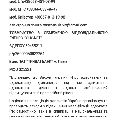
моб. Life+38063-431-08-99
моб. MTC +38066-038-46-47
моб. Київстар +38067-813-19-98
електронна пошта: vnsconsult.lviv@gmail.com
ТОВАРИСТВО З ОБМЕЖЕНОЮ ВІДПОВІДАЛЬНІСТЮ
“ВІЕНЕС КОНСАЛТ”
ЄДРПОУ 39455211
р/р26009053822264
Банк ПАТ “ПРИВАТБАНК” м. Львів
МФО 325321
*Відповідно до Закону України «Про адвокатуру та
адвокатську діяльність» під час здійснення
адвокатської діяльності адвокат зобов’язаний
підвищувати свій професійний рівень.
Національна асоціація адвокатів України організовує та
проводить заходи з підвищення кваліфікації адвокатів
(як самостійно, так і в співпраці з національними та
міжнародними партнерами), здійснює іншу діяльність,