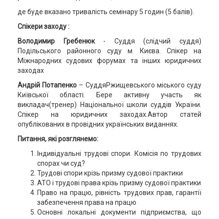
де буде вказано тривалість семінару 5 годин (5 балів).
Спікери заходу :
Володимир Гребенюк
- Суддя (слідчий суддя)
Подільського районного суду м. Києва. Спікер на
Міжнародних судових форумах та інших юридичних
заходах
Андрій Потапенко
– СуддяРжищевського міського суду
Київської області. Бере активну участь як
викладач(тренер) Національної школи суддів України.
Спікер на юридичних заходах.Автор статей
опублікованих в провідних українських виданнях.
Питання, які розглянемо:
Індивідуальні трудові спори. Комісія по трудових
спорах чи суд?
Трудові спори крізь призму судової практики
АТО і трудові права крізь призму судової практики
Право на працю, рівність трудових прав, гарантії
забезпечення права на працю
Основні локальні документи підприємства, що