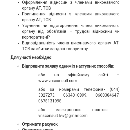
Оформлення відносин з членами виконавчого
органу АТ, ТОВ
Припинення відносин з членами виконавчого
органу АТ, ТОВ
Усунення чи відсторонення члена виконавчого
органу від обов’язків – трудові відносини чи
корпоративні?
Відповідальність члена виконавчого органу АТ,
ТОВ за збитки завдані товариству
Для участі необхідно:
Відправити заявку одним із наступних способів:
або на офіційному сайті –
www.vnsconsult.com
або за номерами телефонів- (044)
3327273, 0634310899, 0660384647,
0678131998
або електронною поштою -
vnsconsult.lviv@gmail.com
Отримати рахунок