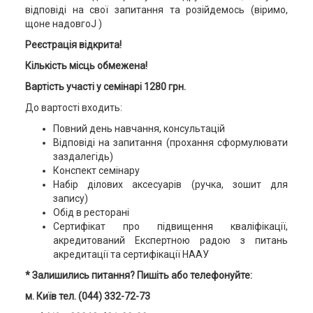
відповіді на свої запитання та розійдемось (віримо,
щоне надовгоJ )
Реєстрація відкрита!
Кількість місць обмежена!
Вартість участі у семінарі 1
2
80 грн
.
До вартості входить:
Повний день навчання, консультацій
Відповіді на запитання (прохання сформулювати
заздалегідь)
Конспект семінару
Набір ділових аксесуарів (ручка, зошит для
запису)
Обід в ресторані
Сертифікат про підвищення кваліфікації,
акредитований Експертною радою з питань
акредитації та сертифікації НААУ
* Залишились питання? Пишіть або телефонуйте:
м. Київ тел. (044) 332-72-73