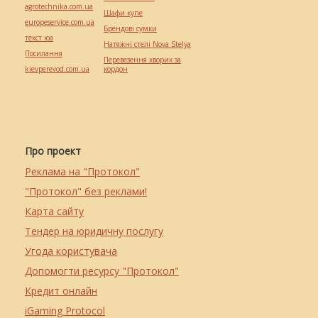
agrotechnika.com.ua
Шафи купе
europeservice.com.ua
Брендові сумки
текст юа
Натяжні стелі Nova Stelya
Посилання
Перевезення хворих за
kievperevod.com.ua
кордон
Про проект
Реклама на "Протокол"
"Протокол" без реклами!
Карта сайту
Тендер на юридичну послугу
Угода користувача
Допомогти ресурсу "Протокол"
Кредит онлайн
iGaming Protocol