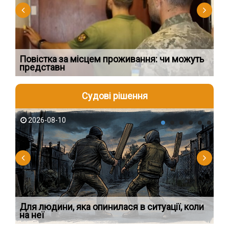
Повістка за місцем проживання: чи можуть
З 
представн
зм
Судові рішення
2026-08-10
2
Для людини, яка опинилася в ситуації, коли
У 
на неї
ек