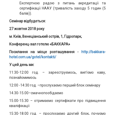
Експертною радою з питань акредитації та
сертифікації НААУ (тривалість заходу 5 годин (5
балів)).
Семінар відбудеться:
27 жовтня 2018 року
м. Київ, Венеціанський острів, 1, Гідропарк,
Конференц-зал готелю «БАККАРА»
Посилання на місце розташування -
http://bakkara-
hotel.com.ua/gotel/kontakti/
У цей день ми:
11:30-12:00 год. – зареєструємось, вип’ємо каву,
познайомимось
12:00 -14:30 год. –прослухаємо перший блок семінару
14.30-15.00–смачнопообідаємо
15.00-15.30 – отримаємо сертифікати про підвищення
кваліфікації
15:30-18.00 год. – прослухаємо другий блок, почуємо