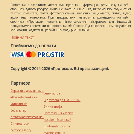
Protocol.ua є власником авторських прав на інформацію, розміщену на веб -
сторінках даного ресурсу, якщо не вказано інше. Під інформацією розуміються
тексти, коментарі, статті, фотозображення, малюнки, ящик-шота, скани, відео,
аудіо, інші матеріали. При використанні матеріалів, розміщених на веб -
сторінках «Протокол» наявність гіперпосилання відкритого для індексації
пошуковими системами на protocol.ua обов`язкове. Під використанням розуміється
копіювання, адаптація, рерайтинг, модифікація тощо.
Повний текст
Приймаємо до оплати
Copyright © 2014-2026 «Протокол». Всі права захищені.
Партнери
Сережки з діамантами
pereklad.ua
alliancetechnika.ua
Підготовка до НМТ / ЗНО
миралинкс
Винна шафа
Веб мастер
Перевезення хворих
https://motokosmos.ua/
hospice-life.com.ua/
Синтезатори
mk-translations.ua
perevod.agency
maltina.com.ua