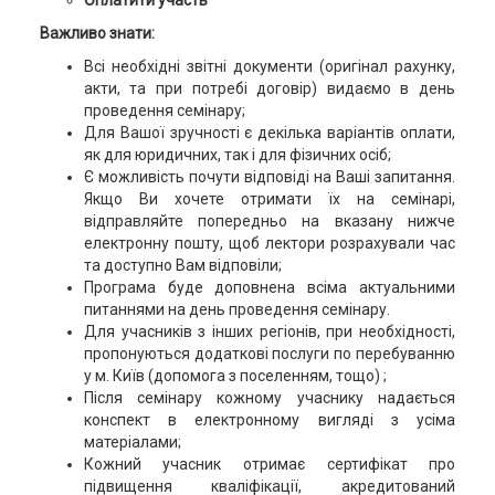
Оплатити участь
Важливо знати:
Всі необхідні звітні документи (оригінал рахунку,
акти, та при потребі договір) видаємо в день
проведення семінару;
Для Вашої зручності є декілька варіантів оплати,
як для юридичних, так і для фізичних осіб;
Є можливість почути відповіді на Ваші запитання.
Якщо Ви хочете отримати їх на семінарі,
відправляйте попередньо на вказану нижче
електронну пошту, щоб лектори розрахували час
та доступно Вам відповіли;
Програма буде доповнена всіма актуальними
питаннями на день проведення семінару.
Для учасників з інших регіонів, при необхідності,
пропонуються додаткові послуги по перебуванню
у м. Київ (допомога з поселенням, тощо) ;
Після семінару кожному учаснику надається
конспект в електронному вигляді з усіма
матеріалами;
Кожний учасник отримає сертифікат про
підвищення кваліфікації, акредитований