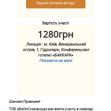
Задати питання автору
Вартість участі
1280грн
Локація : м. Київ, Венеціанський
острів, 1, Гідропарк, Конференц-зал
готелю «БАККАРА»
Показати на мапі
Шановні Правники!
ТОВ «ВіеНеС»запрошує вас взяти участь в семінарі