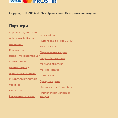
Copyright © 2014-2026 «Протокол». Всі права захищені.
Партнери
Сережки з діамантами
pereklad.ua
alliancetechnika.ua
Підготовка до НМТ / ЗНО
миралинкс
Винна шафа
Веб мастер
Перевезення хворих
https://motokosmos.ua/
hospice-life.com.ua/
Синтезатори
mk-translations.ua
perevod.agency
maltina.com.ua
agrotechnika.com.ua
Шафи купе
europeservice.com.ua
Брендові сумки
текст юа
Натяжні стелі Nova Stelya
Посилання
Перевезення хворих за
kievperevod.com.ua
кордон