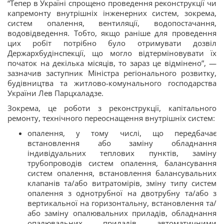
“Тепер в Україні спрощено проведення реконструкції чи
капремонту внутрішніх інженерних систем, зокрема,
систем опалення, вентиляції, водопостачання,
водовідведення. Тобто, якщо раніше для проведення
цих робіт потрібно було отримувати дозвіл
Держархбудінспекції, що могло відтерміновувати їх
початок на декілька місяців, то зараз це відмінено”, —
зазначив заступник Міністра регіонального розвитку,
будівництва та житлово-комунального господарства
України Лев Парцхаладзе.
Зокрема, це роботи з реконструкції, капітального
ремонту, технічного переоснащення внутрішніх систем:
опалення, у тому числі, що передбачає
встановлення або заміну обладнання
індивідуальних теплових пунктів, заміну
трубопроводів систем опалення, балансування
систем опалення, встановлення балансувальних
клапанів та/або витратомірів, зміну типу систем
опалення з однотрубної на двотрубну та/або з
вертикальної на горизонтальну, встановлення та/
або заміну опалювальних приладів, обладнання
опалювальних приладів автоматичними