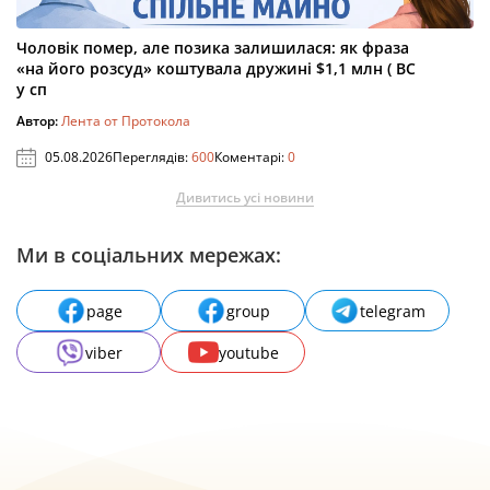
Чоловік помер, але позика залишилася: як фраза
«на його розсуд» коштувала дружині $1,1 млн ( ВС
у сп
Автор:
Лента от Протокола
05.08.2026
Переглядів:
600
Коментарі:
0
Дивитись усі новини
Ми в соціальних мережах:
page
group
telegram
viber
youtube