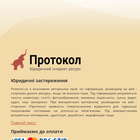
Юридичні застереження
Protocol.ua є власником авторських прав на інформацію, розміщену на веб -
сторінках даного ресурсу, якщо не вказано інше. Під інформацією розуміються
тексти, коментарі, статті, фотозображення, малюнки, ящик-шота, скани, відео,
аудіо, інші матеріали. При використанні матеріалів, розміщених на веб -
сторінках «Протокол» наявність гіперпосилання відкритого для індексації
пошуковими системами на protocol.ua обов`язкове. Під використанням
розуміється копіювання, адаптація, рерайтинг, модифікація тощо.
Повний текст
Приймаємо до оплати