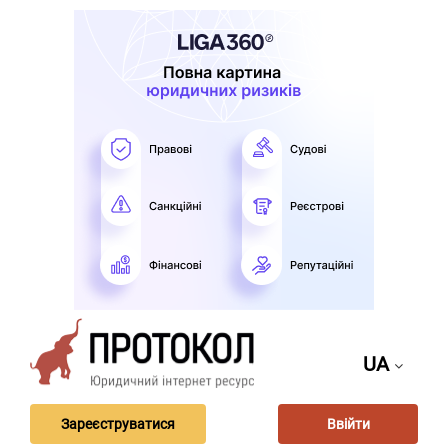
UA
Зареєструватися
Ввійти