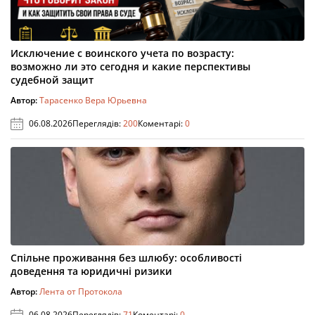
Исключение с воинского учета по возрасту:
возможно ли это сегодня и какие перспективы
судебной защит
Автор:
Тарасенко Вера Юрьевна
06.08.2026
Переглядів:
200
Коментарі:
0
Спільне проживання без шлюбу: особливості
доведення та юридичні ризики
Автор:
Лента от Протокола
06.08.2026
Переглядів:
71
Коментарі:
0