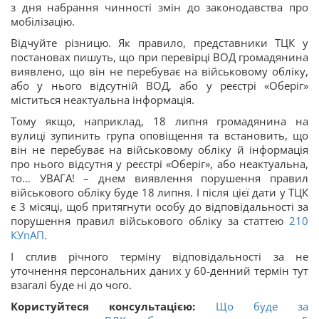
з дня набрання чинності змін до законодавства про
мобілізацію.
Відчуйте різницю. Як правило, представники ТЦК у
постановах пишуть, що при перевірці ВОД громадянина
виявлено, що він не перебуває на військовому обліку,
або у нього відсутній ВОД, або у реєстрі «Оберіг»
міститься неактуальна інформація.
Тому якщо, наприклад, 18 липня громадянина на
вулиці зупинить група оповіщення та встановить, що
він не перебуває на військовому обліку й інформація
про нього відсутня у реєстрі «Оберіг», або неактуальна,
то… УВАГА! – днем виявлення порушення правил
військового обліку буде 18 липня. І після цієї дати у ТЦК
є 3 місяці, щоб притягнути особу до відповідальності за
порушення правил військового обліку за статтею
210
КУпАП
.
І сплив річного терміну відповідальності за не
уточнення персональних даних у 60-денний термін тут
взагалі буде ні до чого.
Користуйтеся консультацією:
Що буде за