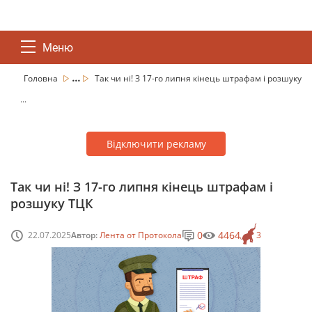
Меню
...
Головна
Так чи ні! З 17-го липня кінець штрафам і розшуку
...
Відключити рекламу
Так чи ні! З 17-го липня кінець штрафам і
розшуку ТЦК
0
4464
22.07.2025
Автор:
Лента от Протокола
3