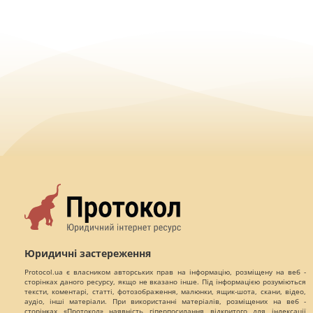
Юридичні застереження
Protocol.ua є власником авторських прав на інформацію, розміщену на веб -
сторінках даного ресурсу, якщо не вказано інше. Під інформацією розуміються
тексти, коментарі, статті, фотозображення, малюнки, ящик-шота, скани, відео,
аудіо, інші матеріали. При використанні матеріалів, розміщених на веб -
сторінках «Протокол» наявність гіперпосилання відкритого для індексації