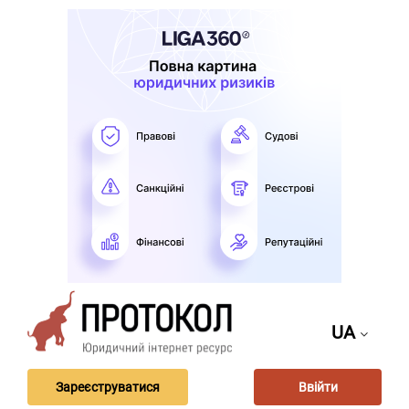
UA
Зареєструватися
Ввійти