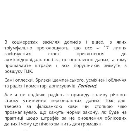
В соцмережах засилля дописів і відео, в яких
тріумфально проголошують, що все – 17 липня
закінчується строк притягнення до
адмінвідповідальності за не оновлення даних, а тому
прощавайте штрафи і всіх порушників знімуть з
розшуку ТЦК.
Самі оплески, бризки шампанського, усміхнені обличчя
та радісні коментарі дописувачів.
Гепіенд
!
Але я не поділяю радість з приводу спливу річного
строку уточнення персональних даних. Тож далі
тверезо за філіжанкою кави чи стопкою чаю
проаналізуємо, що кажуть норми закону, як буде на
практиці щодо штрафів за не оновлення облікових
даних і чому це нічого змінить для громадян.