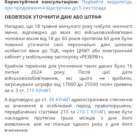
Користуйтеся консультацією:
Подбайте заздалегідь
про продовження відстрочки до 5 листопада
ОБОВ’ЯЗОК УТОЧНИТИ ДАНІ АБО ШТРАФ
Нагадаю, що 18 травня минулого року набули чинності
зміни, відповідно до яких всі військовозобов’язані
чоловіки віком від 18 до 60 років протягом 60 днів були
повинні уточнити свої персональні дані шляхом
особистої явки до ТЦК, через ЦНАП або електронний
кабінет у мобільному застосунку «РЕЗЕРВ+».
Крайнім терміном для уточнення таких даних було 16
липня 2024 року. Після цієї дати
військовозобов’язаним, які цього не зробили,
загрожували штрафи від 17000 до 25500 тисяч гривень
за ч. 3 ст.
210
КУпАП
.
А відповідно до ст.
38
КУпАП
адміністративне стягнення
за вчинення в особливий період правопорушень,
передбачених статтями 210 та
210-1
КУпАП
, може бути
накладено протягом трьох місяців з дня його
виявлення, але не пізніше одного року з дня його
вчинення.