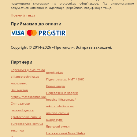
пошуковими системами на protocol.ua обов`язкове. Під використанням
розуміється копіювання, адаптація, рерайтинг, модифікація тощо.
Повний текст
Приймаємо до оплати
Copyright © 2014-2026 «Протокол». Всі права захищені.
Партнери
Сережки з діамантами
pereklad.ua
alliancetechnika.ua
Підготовка до НМТ / ЗНО
миралинкс
Винна шафа
Веб мастер
Перевезення хворих
https://motokosmos.ua/
hospice-life.com.ua/
Синтезатори
mk-translations.ua
perevod.agency
maltina.com.ua
agrotechnika.com.ua
Шафи купе
europeservice.com.ua
Брендові сумки
текст юа
Натяжні стелі Nova Stelya