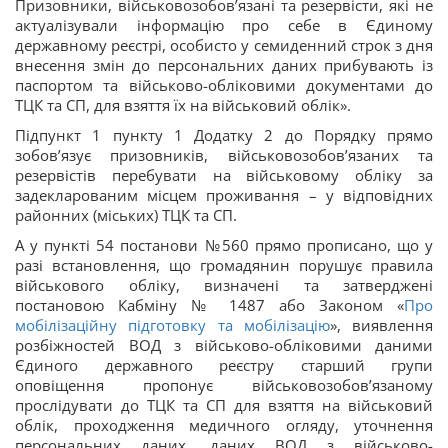
Призовники, військовозобов’язані та резервісти, які не
актуалізували інформацію про себе в Єдиному
державному реєстрі, особисто у семиденний строк з дня
внесення змін до персональних даних прибувають із
паспортом та військово-обліковими документами до
ТЦК та СП, для взяття їх на військовий облік».
Підпункт 1 пункту 1 Додатку 2 до Порядку прямо
зобов’язує призовників, військовозобов’язаних та
резервістів перебувати на військовому обліку за
задекларованим місцем проживання – у відповідних
районних (міських) ТЦК та СП.
А у пункті 54 постанови №560 прямо прописано, що у
разі встановлення, що громадянин порушує правила
військового обліку, визначені та затверджені
постановою Кабміну № 1487 або Законом «
Про
мобілізаційну підготовку та мобілізацію
», виявлення
розбіжностей ВОД з військово-обліковими даними
Єдиного державного реєстру старший групи
оповіщення пропонує військовозобов’язаному
прослідувати до ТЦК та СП для взяття на військовий
облік, проходження медичного огляду, уточнення
персональних даних, даних ВОД з військово-