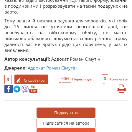
казав, випадки застосування ТЦК такого формулювання
є поодинокими і розраховувати на такий подарунок не
варто.
Тому звідси й важлива заувага для чоловіків, які торік
до 16 липня не уточнили персональні дані, не
перебувають на військовому обліку, не мають
військово-облікового документа: сплив річного строку
давності вас не врятує щодо цих порушень, у разі їх
виявлення
.
Автор консультації:
Адвокат Роман Сімутін
Джерело:
Адвокат Роман Сімутін
0
4464
3
Переглядів
Коментарі
Сподобалося
Подякувати
Підписатися на автора