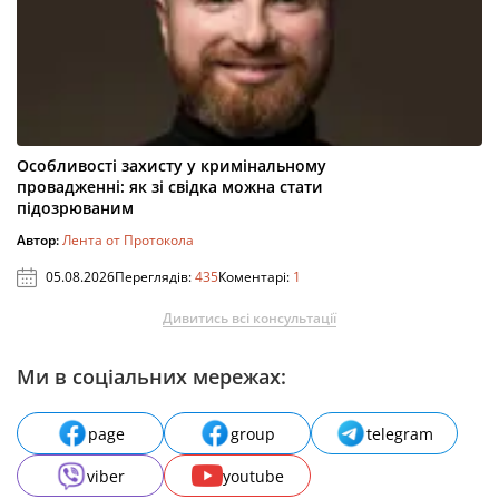
Особливості захисту у кримінальному
провадженні: як зі свідка можна стати
підозрюваним
Автор:
Лента от Протокола
05.08.2026
Переглядів:
435
Коментарі:
1
Дивитись всі консультації
Ми в соціальних мережах:
page
group
telegram
viber
youtube