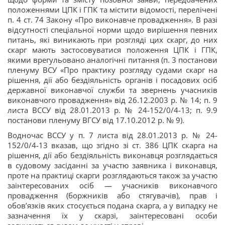
положеннями ЦПК і ГПК та містити відомості, перелічені
п. 4 ст. 74 Закону «Про виконавче провадження». В разі
відсутності спеціальної норми щодо вирішення певних
питань, які виникають при розгляді цих скарг, до них
скарг мають застосовуватися положення ЦПК і ГПК,
якими врегульовано аналогічні питання (п. 3 постанови
пленуму ВСУ «Про практику розгляду судами скарг на
рішення, дії або бездіяльність органів і посадових осіб
державної виконавчої служби та звернень учасників
виконавчого провадження» від 26.12.2003 р. № 14; п. 9
листа ВССУ від 28.01.2013 р. № 24-152/0/4-13; п. 9.9
постанови пленуму ВГСУ від 17.10.2012 р. № 9).
Водночас ВССУ у п. 7 листа від 28.01.2013 р. № 24-
152/0/4-13 вказав, що згідно зі ст. 386 ЦПК скарга на
рішення, дії або бездіяльність виконавця розглядається
в судовому засіданні за участю заявника і виконавця,
проте на практиці скарги розглядаються також за участю
заінтересованих осіб — учасників виконавчого
провадження (боржників або стягувачів), прав і
обов’язків яких стосується подана скарга, а у випадку не
зазначення їх у скарзі, заінтересовані особи