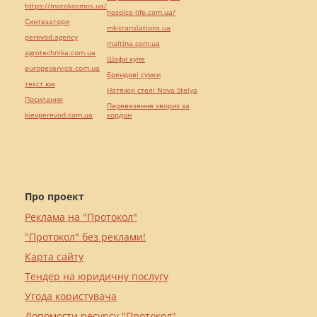
https://motokosmos.ua/
hospice-life.com.ua/
Синтезатори
mk-translations.ua
perevod.agency
maltina.com.ua
agrotechnika.com.ua
Шафи купе
europeservice.com.ua
Брендові сумки
текст юа
Натяжні стелі Nova Stelya
Посилання
Перевезення хворих за
kievperevod.com.ua
кордон
Про проект
Реклама на "Протокол"
"Протокол" без реклами!
Карта сайту
Тендер на юридичну послугу
Угода користувача
Допомогти ресурсу "Протокол"