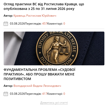
Огляд практики ВС від Ростислава Кравця, що
опублікована з 25 по 31 липня 2026 року
Автор:
Кравець Ростислав Юрійович
03.08.2026
Переглядів:
457
Коментарі:
0
ФУНДАМЕНТАЛЬНА ПРОБЛЕМА «СУДОВОЇ
ПРАКТИКИ», АБО ПРОШУ ВВАЖАТИ МЕНЕ
ПОЗИТИВІСТОМ
Автор:
Володарский Вадим Леонидович
03.08.2026
Переглядів:
417
Коментарі:
0
Дивитись усі статті