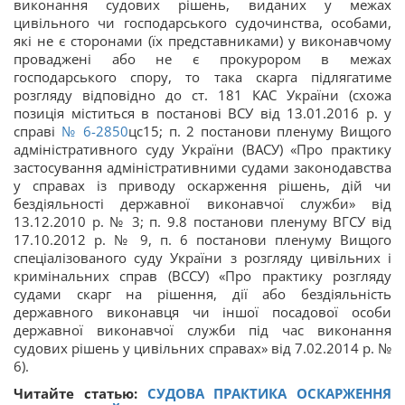
виконання судових рішень, виданих у межах
цивільного чи господарського судочинства, особами,
які не є сторонами (їх представниками) у виконавчому
проваджені або не є прокурором в межах
господарського спору, то така скарга підлягатиме
розгляду відповідно до ст. 181 КАС України (схожа
позиція міститься в постанові ВСУ від 13.01.2016 р. у
справі
№ 6-2850
цс15; п. 2 постанови пленуму Вищого
адміністративного суду України (ВАСУ) «Про практику
застосування адміністративними судами законодавства
у справах із приводу оскарження рішень, дій чи
бездіяльності державної виконавчої служби» від
13.12.2010 р. № 3; п. 9.8 постанови пленуму ВГСУ від
17.10.2012 р. № 9, п. 6 постанови пленуму Вищого
спеціалізованого суду України з розгляду цивільних і
кримінальних справ (ВССУ) «Про практику розгляду
судами скарг на рішення, дії або бездіяльність
державного виконавця чи іншої посадової особи
державної виконавчої служби під час виконання
судових рішень у цивільних справах» від 7.02.2014 р. №
6).
Читайте статью:
СУДОВА ПРАКТИКА ОСКАРЖЕННЯ