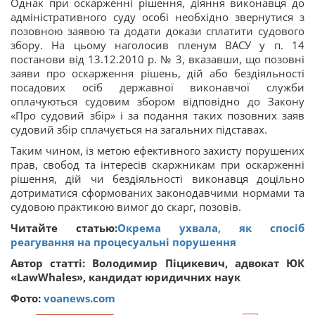
Однак при оскарженні рішення, діяння виконавця до
адміністративного суду особі необхідно звернутися з
позовною заявою та додати докази сплатити судового
збору. На цьому наголосив пленум ВАСУ у п. 14
постанови від 13.12.2010 р. № 3, вказавши, що позовні
заяви про оскарження рішень, дій або бездіяльності
посадових осіб державної виконавчої служби
оплачуються судовим збором відповідно до Закону
«Про судовий збір» і за подання таких позовних заяв
судовий збір сплачується на загальних підставах.
Таким чином, із метою ефективного захисту порушених
прав, свобод та інтересів скаржникам при оскарженні
рішення, дій чи бездіяльності виконавця доцільно
дотриматися сформованих законодавчими нормами та
судовою практикою вимог до скарг, позовів.
Читайте статью:
Окрема ухвала, як спосіб
реагування на процесуальні порушення
Автор статті: Володимир Піцикевич, адвокат ЮК
«LawWhales», кандидат юридичних наук
Фото:
voanews.com