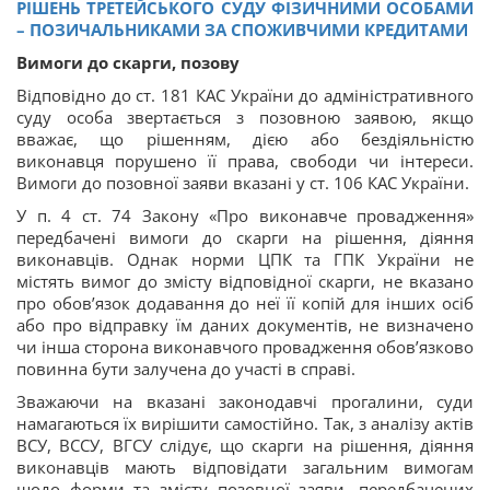
РІШЕНЬ ТРЕТЕЙСЬКОГО СУДУ ФІЗИЧНИМИ ОСОБАМИ
– ПОЗИЧАЛЬНИКАМИ ЗА СПОЖИВЧИМИ КРЕДИТАМИ
Вимоги до скарги, позову
Відповідно до ст. 181 КАС України до адміністративного
суду особа звертається з позовною заявою, якщо
вважає, що рішенням, дією або бездіяльністю
виконавця порушено її права, свободи чи інтереси.
Вимоги до позовної заяви вказані у ст. 106 КАС України.
У п. 4 ст. 74 Закону «Про виконавче провадження»
передбачені вимоги до скарги на рішення, діяння
виконавців. Однак норми ЦПК та ГПК України не
містять вимог до змісту відповідної скарги, не вказано
про обов’язок додавання до неї її копій для інших осіб
або про відправку їм даних документів, не визначено
чи інша сторона виконавчого провадження обов’язково
повинна бути залучена до участі в справі.
Зважаючи на вказані законодавчі прогалини, суди
намагаються їх вирішити самостійно. Так, з аналізу актів
ВСУ, ВССУ, ВГСУ слідує, що скарги на рішення, діяння
виконавців мають відповідати загальним вимогам
щодо форми та змісту позовної заяви, передбачених