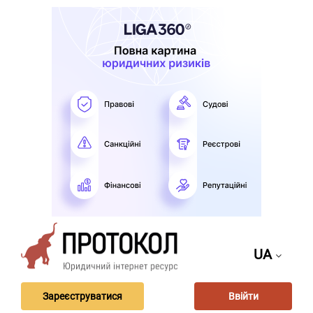
UA
Зареєструватися
Ввійти