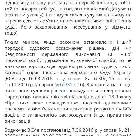
відповідну справу розглянуто в першій інстанції, тобто
той господарський суд, що видав виконавчий документ
(наказ чи ухвалу), і в тому ж складі суду (якщо цьому не
перешкоджають об’єктивні обставини, як-от звільнення
судді, його захворювання, перебування у відпустці
тощо).
Таким чином, якщо законом встановлено інший
порядок судового оскарження рішень, дій чи
бездіяльності державного виконавця чи іншої
посадової особи державної виконавчої служби, то це
виключає юрисдикцію адміністративних судів у такій
категорії справ (постанова Верховного Суду України
(ВСУ) від 16.03.2016 р. у справі № 6-30цс16 та від
16.11.2016 р. у справі
№ 6-931
цс16). Зважаючи на те, що
виконання судових рішень покладається на державних
і приватних виконавців, які відповідно до ст. 18 Закону
«Про виконавче провадження» наділені однаковими
правами та обов’язками, вищевказане роз’яснення ВСУ
доцільно за аналогією застосовувати й до приватних
виконавців.
Водночас ВСУ в постанові від 7.06.2016 р. у справі № 21-