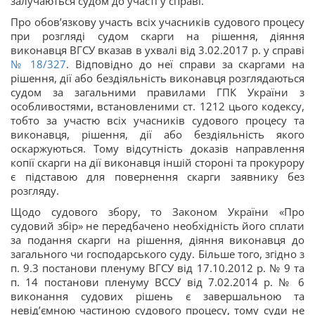
залучаються судом до участі у справі.
Про обов’язкову участь всіх учасників судового процесу
при розгляді судом скарги на рішення, діяння
виконавця ВГСУ вказав в ухвалі від 3.02.2017 р. у справі
№ 18/327
. Відповідно до неї справи за скаргами на
рішення, дії або бездіяльність виконавця розглядаються
судом за загальними правилами ГПК України з
особливостями, встановленими ст. 1212 цього кодексу,
тобто за участю всіх учасників судового процесу та
виконавця, рішення, дії або бездіяльність якого
оскаржуються. Тому відсутність доказів направлення
копії скарги на дії виконавця іншій стороні та прокурору
є підставою для повернення скарги заявнику без
розгляду.
Щодо судового збору, то Законом України «Про
судовий збір» не передбачено необхідність його сплати
за подання скарги на рішення, діяння виконавця до
загального чи господарського суду. Більше того, згідно з
п. 9.3 постанови пленуму ВГСУ від 17.10.2012 р. № 9 та
п. 14 постанови пленуму ВССУ від 7.02.2014 р. № 6
виконання судових рішень є завершальною та
невід’ємною частиною судового процесу, тому суди не