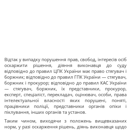
Відтак у випадку порушення прав, свобод, інтересів осіб
оскаржити рішення, діяння виконавця до суду
відповідно до правил ЦПК України має право стягувач і
боржник; відповідно до правил ГПК України — стягувач,
боржник і прокурор; відповідно до правил КАС України
— стягувач, боржник, їх представники, прокурор,
експерт, спеціаліст, перекладач, оцінювач, особи, права
інтелектуальної власності яких порушені, поняті,
працівники поліції, представники органів опіки і
піклування, інших органів та установ.
Таким чином, виходячи з положень вищевказаних
норм, у разі оскарження рішень, діянь виконавця щодо