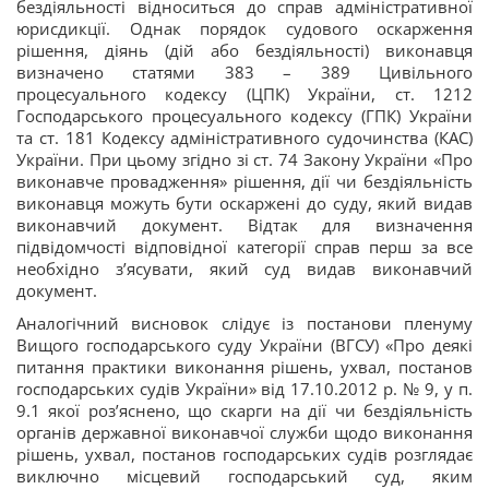
бездіяльності відноситься до справ адміністративної
юрисдикції. Однак порядок судового оскарження
рішення, діянь (дій або бездіяльності) виконавця
визначено статями 383 – 389 Цивільного
процесуального кодексу (ЦПК) України, ст. 1212
Господарського процесуального кодексу (ГПК) України
та ст. 181 Кодексу адміністративного судочинства (КАС)
України. При цьому згідно зі ст. 74 Закону України «Про
виконавче провадження» рішення, дії чи бездіяльність
виконавця можуть бути оскаржені до суду, який видав
виконавчий документ. Відтак для визначення
підвідомчості відповідної категорії справ перш за все
необхідно з’ясувати, який суд видав виконавчий
документ.
Аналогічний висновок слідує із постанови пленуму
Вищого господарського суду України (ВГСУ) «Про деякі
питання практики виконання рішень, ухвал, постанов
господарських судів України» від 17.10.2012 р. № 9, у п.
9.1 якої роз’яснено, що скарги на дії чи бездіяльність
органів державної виконавчої служби щодо виконання
рішень, ухвал, постанов господарських судів розглядає
виключно місцевий господарський суд, яким