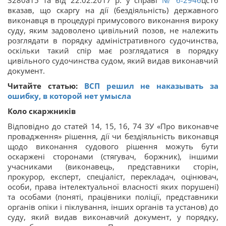
3280а15 та від 22.02.2017 р. у справі
№ 6-2946
цс16
вказав, що скаргу на дії (бездіяльність) державного
виконавця в процедурі примусового виконання вироку
суду, яким задоволено цивільний позов, не належить
розглядати в порядку адміністративного судочинства,
оскільки такий спір має розглядатися в порядку
цивільного судочинства судом, який видав виконавчий
документ.
Читайте статью:
ВСП решил не наказывать за
ошибку, в которой нет умысла
Коло скаржників
Відповідно до статей 14, 15, 16, 74 ЗУ «Про виконавче
провадження» рішення, дії чи бездіяльність виконавця
щодо виконання судового рішення можуть бути
оскаржені сторонами (стягувач, боржник), іншими
учасниками (виконавець, представники сторін,
прокурор, експерт, спеціаліст, перекладач, оцінювач,
особи, права інтелектуальної власності яких порушені)
та особами (поняті, працівники поліції, представники
органів опіки і піклування, інших органів та установ) до
суду, який видав виконавчий документ, у порядку,