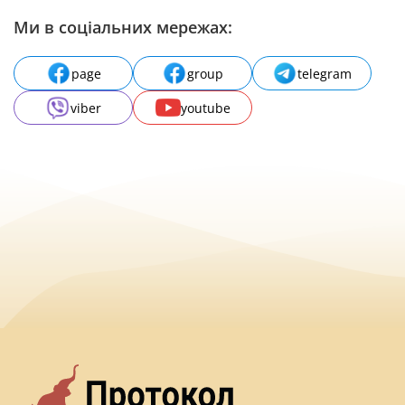
Ми в соціальних мережах:
page
group
telegram
viber
youtube