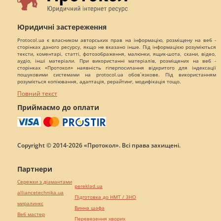
Юридичні застереження
Protocol.ua є власником авторських прав на інформацію, розміщену на веб -
сторінках даного ресурсу, якщо не вказано інше. Під інформацією розуміються
тексти, коментарі, статті, фотозображення, малюнки, ящик-шота, скани, відео,
аудіо, інші матеріали. При використанні матеріалів, розміщених на веб -
сторінках «Протокол» наявність гіперпосилання відкритого для індексації
пошуковими системами на protocol.ua обов`язкове. Під використанням
розуміється копіювання, адаптація, рерайтинг, модифікація тощо.
Повний текст
Приймаємо до оплати
Copyright © 2014-2026 «Протокол». Всі права захищені.
Партнери
Сережки з діамантами
pereklad.ua
alliancetechnika.ua
Підготовка до НМТ / ЗНО
миралинкс
Винна шафа
Веб мастер
Перевезення хворих