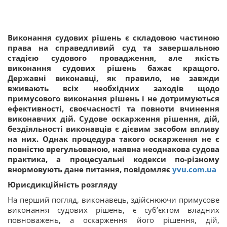
Виконання судових рішень є складовою частиною
права на справедливий суд та завершальною
стадією судового провадження, але якість
виконання судових рішень бажає кращого.
Державні виконавці, як правило, не завжди
вживають всіх необхідних заходів щодо
примусового виконання рішень і не дотримуються
ефективності, своєчасності та повноти вчинення
виконавчих дій. Судове оскарження рішення, дій,
бездіяльності виконавців є дієвим засобом впливу
на них. Однак процедура такого оскарження не є
повністю врегульованою, наявна неоднакова судова
практика, а процесуальні кодекси по-різному
внормовують дане питання, повідомляє
yvu.com.ua
Юрисдикційність розгляду
На перший погляд, виконавець, здійснюючи примусове
виконання судових рішень, є суб’єктом владних
повноважень, а оскарження його рішення, дій,