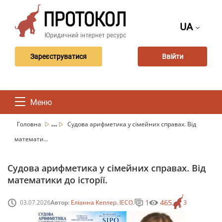
UA
Зареєструватися
Ввійти
Меню
...
Головна
Судова арифметика у сімейних справах. Від
математи...
Судова арифметика у сімейних справах. Від
математики до історії.
1
465
03.07.2026
Автор:
Еліанна Кеплер. IECO.
3