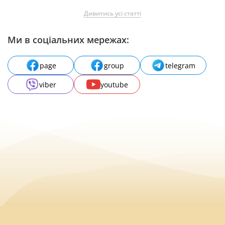
Дивитись усі статті
Ми в соціальних мережах:
page
group
telegram
viber
youtube