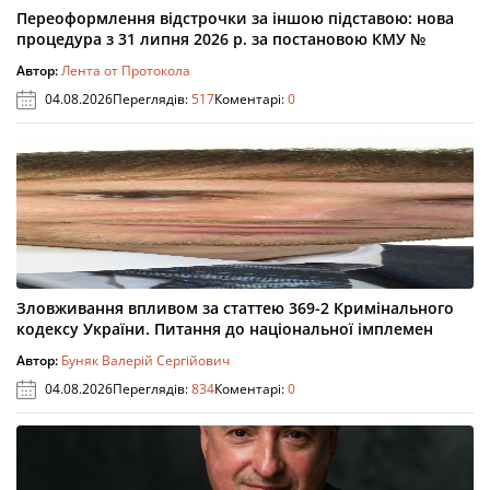
Переоформлення відстрочки за іншою підставою: нова
процедура з 31 липня 2026 р. за постановою КМУ №
Автор:
Лента от Протокола
04.08.2026
Переглядів:
517
Коментарі:
0
Зловживання впливом за статтею 369-2 Кримінального
кодексу України. Питання до національної імплемен
Автор:
Буняк Валерій Сергійович
04.08.2026
Переглядів:
834
Коментарі:
0