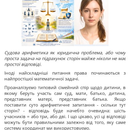
Судова арифметика як юридична проблема, або чому
проста задача на підрахунок сторін майже ніколи не має
простої відповіді.
Іноді найскладніші питання права починаються з
найпростішої математичної задачі.
Проаналізуємо типовий сімейний спір щодо дитини, в
якому беруть участь сам суд, мати, батько, дитина,
представник матері, представник батька. Якщо
поставити суто арифметичне запитання - скільки тут
сторін? - відповідь буде начебто очевидна: шість
учасників = або три, або дві. І що цікаво, усі ці відповіді
можуть бути правильними залежно від того, яку саме
систему координат ми використовуємо.