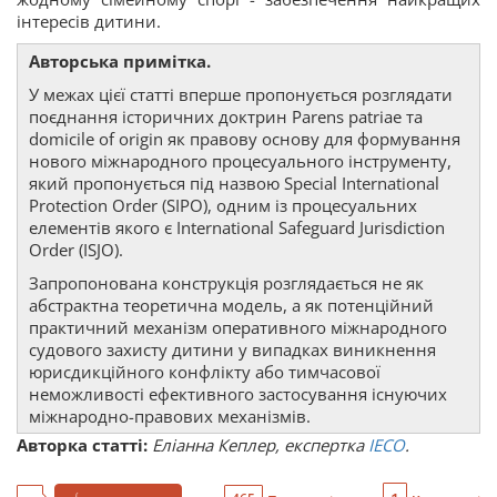
інтересів дитини.
Авторська примітка.
У межах цієї статті вперше пропонується розглядати
поєднання історичних доктрин Parens patriae та
domicile of origin як правову основу для формування
нового міжнародного процесуального інструменту,
який пропонується під назвою Special International
Protection Order (SIPO), одним із процесуальних
елементів якого є International Safeguard Jurisdiction
Order (ISJO).
Запропонована конструкція розглядається не як
абстрактна теоретична модель, а як потенційний
практичний механізм оперативного міжнародного
судового захисту дитини у випадках виникнення
юрисдикційного конфлікту або тимчасової
неможливості ефективного застосування існуючих
міжнародно-правових механізмів.
Авторка статті:
Еліанна Кеплер, експертка
IECO
.