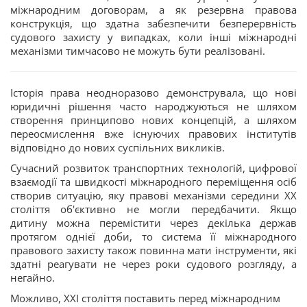
міжнародним договорам, а як резервна правова
конструкція, що здатна забезпечити безперервність
судового захисту у випадках, коли інші міжнародні
механізми тимчасово не можуть бути реалізовані.
Історія права неодноразово демонструвала, що нові
юридичні рішення часто народжуються не шляхом
створення принципово нових концепцій, а шляхом
переосмислення вже існуючих правових інститутів
відповідно до нових суспільних викликів.
Сучасний розвиток транспортних технологій, цифрової
взаємодії та швидкості міжнародного переміщення осіб
створив ситуацію, яку правові механізми середини ХХ
століття об'єктивно не могли передбачити. Якщо
дитину можна перемістити через декілька держав
протягом однієї доби, то система її міжнародного
правового захисту також повинна мати інструменти, які
здатні реагувати не через роки судового розгляду, а
негайно.
Можливо, XXI століття поставить перед міжнародним