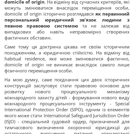
domicile of origin
. На відміну від сучасних критеріїв, які
можуть змінюватися внаслідок переміщення особи,
domicile of origin історично розглядався
як первинний
персональний юридичний зв'язок людини з
певною правовою системою
та не залежав від
випадкових або навіть неправомірно створених
фактичних обставин.
Саме тому ця доктрина цікава не своїм історичним
походженням, а юридичною стійкістю. На відміну від
habitual residence, яке може змінюватися фактично,
domicile of origin не виникає внаслідок самого лише
фізичного переміщення особи.
На мою думку, саме поєднання цих двох історичних
конструкцій заслуговує стати правовою основою для
розвитку нового процесуального механізму
міжнародного захисту дітей - формування нового виду
міжнародного процесуального інструменту - Special
International Protection Order (SIPO), одним із елементів
якого може стати International Safeguard Jurisdiction Order
(ISJO) - спеціальний судовий ордер, призначений для
тимчасового визначення охоронної юрисдикції до
остаточного вирішення питання міжнародної