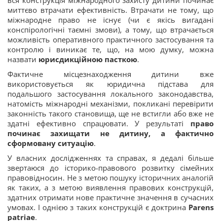
вся конструкція міжнародного захисту дитини починає
миттєво втрачати ефективність. Втрачати не тому, що
міжнародне право не існує (чи є якісь вигадані
конспірологічні таємні змови), а тому, що втрачається
можливість оперативного практичного застосування та
контролю і виникає те, що, на мою думку, можна
назвати
юрисдикційною пасткою
.
Фактичне місцезнаходження дитини вже
використовується як юридична підстава для
подальшого застосування локального законодавства,
натомість міжнародні механізми, покликані перевірити
законність такого становища, ще не встигли або вже не
здатні ефективно спрацювати. У результаті
право
починає захищати не дитину, а фактично
сформовану ситуацію
.
У власних дослідженнях та справах, я дедалі більше
звертаюся до історико-правового розвитку сімейних
правовідносин. Не з метою пошуку історичних аналогій
як таких, а з метою виявлення правових конструкцій,
здатних отримати нове практичне значення в сучасних
умовах. І однією з таких конструкцій є доктрина
Parens
patriae
.