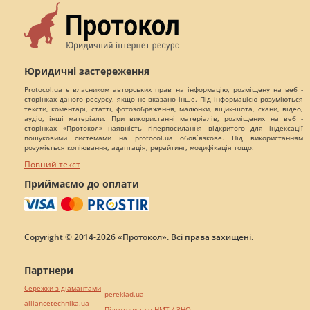
Юридичні застереження
Protocol.ua є власником авторських прав на інформацію, розміщену на веб -
сторінках даного ресурсу, якщо не вказано інше. Під інформацією розуміються
тексти, коментарі, статті, фотозображення, малюнки, ящик-шота, скани, відео,
аудіо, інші матеріали. При використанні матеріалів, розміщених на веб -
сторінках «Протокол» наявність гіперпосилання відкритого для індексації
пошуковими системами на protocol.ua обов`язкове. Під використанням
розуміється копіювання, адаптація, рерайтинг, модифікація тощо.
Повний текст
Приймаємо до оплати
Copyright © 2014-2026 «Протокол». Всі права захищені.
Партнери
Сережки з діамантами
pereklad.ua
alliancetechnika.ua
Підготовка до НМТ / ЗНО