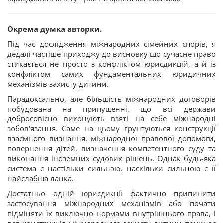
Окрема думка авторки.
Під час дослідження міжнародних сімейних спорів, я
дедалі частіше приходжу до висновку що сучасне право
стикається не просто з конфліктом юрисдикцій, а й із
конфліктом самих фундаментальних юридичних
механізмів захисту дитини.
Парадоксально, але більшість міжнародних договорів
побудована на припущенні, що всі держави
добросовісно виконують взяті на себе міжнародні
зобов'язання. Саме на цьому ґрунтуються конструкції
взаємного визнання, міжнародної правової допомоги,
повернення дітей, визначення компетентного суду та
виконання іноземних судових рішень. Однак будь-яка
система є настільки сильною, наскільки сильною є її
найслабша ланка.
Достатньо одній юрисдикції фактично припинити
застосування міжнародних механізмів або почати
підміняти їх виключно нормами внутрішнього права, і