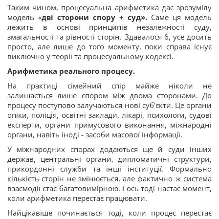
Таким чином, процесуальна арифметика дає зрозумілу
модель «
дві сторони спору + суд
».
Саме ця модель
лежить в основі принципів незалежності суду,
змагальності та рівності сторін. Здавалося б, усе досить
просто, але лише до того моменту, поки справа існує
виключно у теорії та процесуальному кодексі.
Арифметика реального процесу.
На практиці сімейний спір майже ніколи не
залишається лише спором між двома сторонами. До
процесу поступово залучаються нові суб'єкти. Це органи
опіки, поліція, освітні заклади, лікарі, психологи, судові
експерти, органи примусового виконання, міжнародні
органи, навіть іноді - засоби масової інформації.
У міжнародних спорах додаються ще й суди інших
держав, центральні органи, дипломатичні структури,
прикордонні служби та інші інституції. Формально
кількість сторін не змінюється, але фактично ж система
взаємодії стає багатовимірною. І ось тоді настає момент,
коли арифметика перестає працювати.
Найцікавіше починається тоді, коли процес перестає