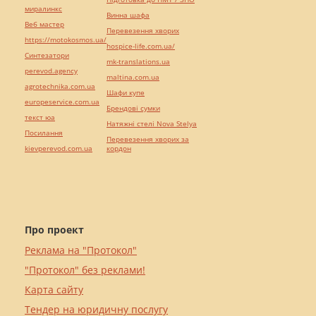
миралинкс
Винна шафа
Веб мастер
Перевезення хворих
https://motokosmos.ua/
hospice-life.com.ua/
Синтезатори
mk-translations.ua
perevod.agency
maltina.com.ua
agrotechnika.com.ua
Шафи купе
europeservice.com.ua
Брендові сумки
текст юа
Натяжні стелі Nova Stelya
Посилання
Перевезення хворих за
kievperevod.com.ua
кордон
Про проект
Реклама на "Протокол"
"Протокол" без реклами!
Карта сайту
Тендер на юридичну послугу