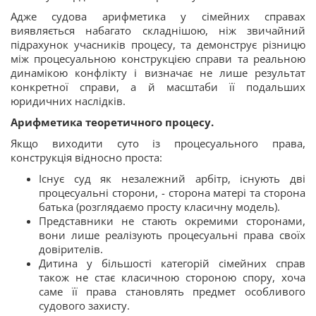
Адже судова арифметика у сімейних справах
виявляється набагато складнішою, ніж звичайний
підрахунок учасників процесу, та демонструє різницю
між процесуальною конструкцією справи та реальною
динамікою конфлікту і визначає не лише результат
конкретної справи, а й масштаби її подальших
юридичних наслідків.
Арифметика теоретичного процесу.
Якщо виходити суто із процесуального права,
конструкція відносно проста:
Існує суд як незалежний арбітр, існують дві
процесуальні сторони, - сторона матері та сторона
батька (розглядаємо просту класичну модель).
Представники не стають окремими сторонами,
вони лише реалізують процесуальні права своїх
довірителів.
Дитина у більшості категорій сімейних справ
також не стає класичною стороною спору, хоча
саме її права становлять предмет особливого
судового захисту.