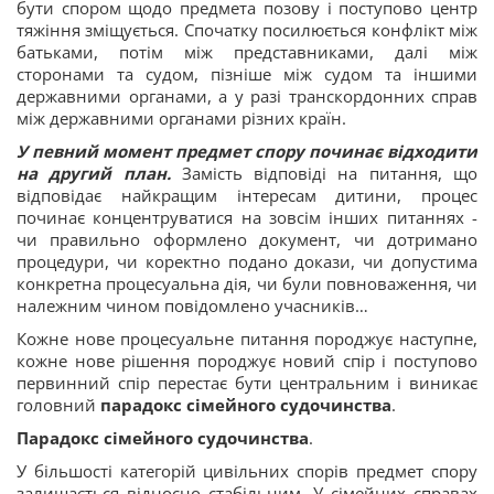
бути спором щодо предмета позову і поступово центр
тяжіння зміщується. Спочатку посилюється конфлікт між
батьками, потім між представниками, далі між
сторонами та судом, пізніше між судом та іншими
державними органами, а у разі транскордонних справ
між державними органами різних країн.
У певний момент предмет спору починає відходити
на другий план.
Замість відповіді на питання, що
відповідає найкращим інтересам дитини, процес
починає концентруватися на зовсім інших питаннях -
чи правильно оформлено документ, чи дотримано
процедури, чи коректно подано докази, чи допустима
конкретна процесуальна дія, чи були повноваження, чи
належним чином повідомлено учасників…
Кожне нове процесуальне питання породжує наступне,
кожне нове рішення породжує новий спір і поступово
первинний спір перестає бути центральним і виникає
головний
парадокс сімейного судочинства
.
Парадокс сімейного судочинства
.
У більшості категорій цивільних спорів предмет спору
залишається відносно стабільним. У сімейних справах