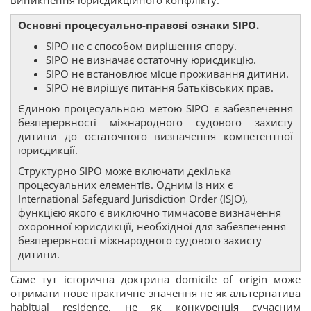
виникнення юрисдикційного конфлікту.
Основні процесуально-правові ознаки SIPO.
SIPO не є способом вирішення спору.
SIPO не визначає остаточну юрисдикцію.
SIPO не встановлює місце проживання дитини.
SIPO не вирішує питання батьківських прав.
Єдиною процесуальною метою SIPO є забезпечення
безперервності міжнародного судового захисту
дитини до остаточного визначення компетентної
юрисдикції.
Структурно SIPO може включати декілька
процесуальних елементів. Одним із них є
International Safeguard Jurisdiction Order (ISJO),
функцією якого є виключно тимчасове визначення
охоронної юрисдикції, необхідної для забезпечення
безперервності міжнародного судового захисту
дитини.
Саме тут історична доктрина domicile of origin може
отримати нове практичне значення не як альтернатива
habitual residence, не як конкуренція сучасним