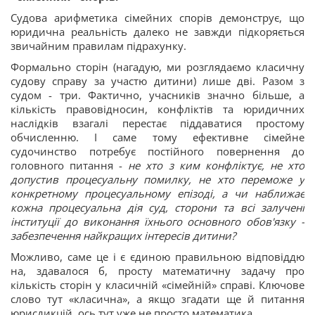
Судова арифметика сімейних спорів демонструє, що
юридична реальність далеко не завжди підкоряється
звичайним правилам підрахунку.
Формально сторін (нагадую, ми розглядаємо класичну
судову справу за участю дитини) лише дві. Разом з
судом - три. Фактично, учасників значно більше, а
кількість правовідносин, конфліктів та юридичних
наслідків взагалі перестає піддаватися простому
обчисленню. І саме тому ефективне сімейне
судочинство потребує постійного повернення до
головного питання -
не хто з ким конфліктує, не хто
допустив процесуальну помилку, не хто переможе у
конкретному процесуальному епізоді, а чи наближає
кожна процесуальна дія суд, сторони та всі залучені
інституції до виконання їхнього основного обов'язку -
забезпечення найкращих інтересів дитини?
Можливо, саме це і є єдиною правильною відповіддю
на, здавалося б, просту математичну задачу про
кількість сторін у класичній «сімейній» справі. Ключове
слово тут «класична», а якщо згадати ще й питання
юрисдикцій, ось тут уже не просто математика.