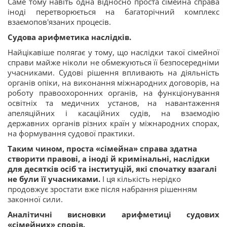
Саме тому навіть одна відносно проста сімейна справа
іноді перетворюється на багаторічний комплекс
взаємопов'язаних процесів.
Судова арифметика наслідків.
Найцікавіше полягає у тому, що наслідки такої сімейної
справи майже ніколи не обмежуються її безпосередніми
учасниками. Судові рішення впливають на діяльність
органів опіки, на виконання міжнародних договорів, на
роботу правоохоронних органів, на функціонування
освітніх та медичних установ, на навантаження
апеляційних і касаційних судів, на взаємодію
державних органів різних країн у міжнародних спорах,
на формування судової практики.
Таким чином, проста «сімейна» справа здатна
створити правові, а іноді й кримінальні, наслідки
для десятків осіб та інституцій, які спочатку взагалі
не були її учасниками.
І ця кількість нерідко
продовжує зростати вже після набрання рішенням
законної сили.
Аналітичні висновки арифметиці судових
«сімейних» спорів.