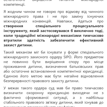
компетенції.
Я жодним чином не говорю про відмову від чинного
міжнародного права і не про заміну існуючих
міжнародних конвенцій. Навпаки, йдеться про
створення спеціального процесуального
інструменту, який застосовувався б виключно тоді,
коли традиційні міжнародні механізми тимчасово
втратили здатність забезпечити ефективний
захист дитини.
Такий механізм міг би існувати у формі спеціального
міжнародного захисного ордеру SIPO. Його предметом
не повинно бути вирішення спору про місце
проживання дитини, визначення батьківських прав
або остаточне встановлення компетентної юрисдикції.
Єдиною його метою має бути негайне відновлення
безперервності правового захисту дитини.
У межах такого ордера суд мав би право тимчасово
визначити охоронну юрисдикцію виходячи не з
фактично сформованої ситуації, а з найбільш
стабільного правового зв'язку дитини, який існував до