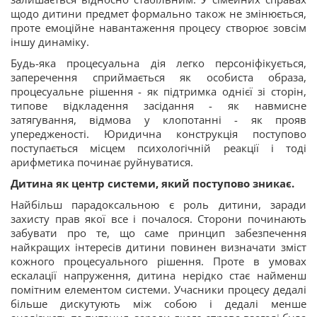
щодо дитини предмет формально також не змінюється,
проте емоційне навантаження процесу створює зовсім
іншу динаміку.
Будь-яка процесуальна дія легко персоніфікується,
заперечення сприймається як особиста образа,
процесуальне рішення - як підтримка однієї зі сторін,
типове відкладення засідання - як навмисне
затягування, відмова у клопотанні - як прояв
упередженості. Юридична конструкція поступово
поступається місцем психологічній реакції і тоді
арифметика починає руйнуватися.
Дитина як центр системи, який поступово зникає.
Найбільш парадоксальною є роль дитини, заради
захисту прав якої все і почалося. Сторони починають
забувати про те, що саме принцип забезпечення
найкращих інтересів дитини повинен визначати зміст
кожного процесуального рішення. Проте в умовах
ескалації напруження, дитина нерідко стає найменш
помітним елементом системи. Учасники процесу дедалі
більше дискутують між собою і дедалі менше