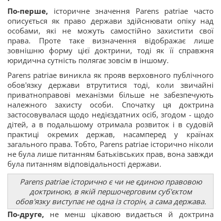
По-перше,
історичне значення Parens patriae часто
описується як право держави здійснювати опіку над
особами, які не можуть самостійно захистити свої
права. Проте таке визначення відображає лише
зовнішню форму цієї доктрини, тоді як її справжня
юридична сутність полягає зовсім в іншому.
Parens patriae виникла як прояв верховного публічного
обов'язку держави втрутитися тоді, коли звичайні
приватноправові механізми більше не забезпечують
належного захисту особи. Спочатку ця доктрина
застосовувалася щодо недієздатних осіб, згодом - щодо
дітей, а в подальшому отримала розвиток і в судовій
практиці окремих держав, насамперед у країнах
загального права. Тобто, Parens patriae історично ніколи
не була лише питанням батьківських прав, вона завжди
була питанням відповідальності держави.
Parens patriae історично є чи не єдиною правовою
доктриною, в якій першочерговим суб'єктом
обов'язку виступає не одна із сторін, а сама держава.
По
-
друге,
не менш цікавою видається й доктрина