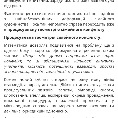
аналізують те питання, заради якого справа взагалі була
відкрита.
Фактично центр системи починає зникати і це є однією
з найнебезпечніших деформацій сімейного
судочинства. І ось так непомітно справа переходить вже
в
процесуальну
геометрію сімейного конфлікту
.
Процесуальна
геометрія сімейного конфлікту.
Математика дозволяє подивитися на проблему ще з
одного боку і коротко сформулювати речення таким
чином:
«Якщо між двома сторонами існує один
конфлікт, то зі збільшенням кількості активних
учасників, кількість потенційних взаємодій зростає
значно швидше, ніж сама кількість учасників».
Кожен новий суб'єкт створює не одну нову лінію
взаємодії, а одразу декілька. Дійсно, виникають десятки
процесуальних зв'язків, запити, відповіді, скарги,
клопотання, апеляції, експертизи, окремі провадження,
виконавчі процедури, паралельні процеси, а у
міжнародних справах ця мережа може охоплювати
декілька юрисдикцій одночасно.