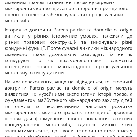
сімейним правом питання не про зміну окремих
міжнародних конвенцій, а про створення принципово
нового покоління забезпечувальних процесуальних
механізмів.
Історично доктрини Parens patriae та domicile of origin
виникли у різних історичних умовах, належали до
різних правових конструкцій та виконували різні
юридичні функції. Проте сучасні виклики міжнародного
сімейного права дозволяють розглядати їх не як
конкуруючі, а як взаємодоповнюючі елементи
потенційно нового міжнародного процесуального
механізму захисту дитини.
На моє переконання, якщо це відбудеться, то історичні
доктрини Parens patriae та domicile of origin можуть
виявитися не музейними експонатами історії права, а
фундаментом майбутнього міжнародного захисту дітей
та одним із перспективних напрямів розвитку
міжнародного сімейного права як потенційної правової
основи для формування нового покоління захисних
процесуальних механізмів, єдиною метою яких
залишатиметься те, що ніколи не повинно втрачатися у
жодному сімейному спорі - забезпечення найкращих