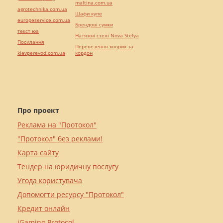
maltina.com.ua
agrotechnika.com.ua
Шафи купе
europeservice.com.ua
Брендові сумки
текст юа
Натяжні стелі Nova Stelya
Посилання
Перевезення хворих за
kievperevod.com.ua
кордон
Про проект
Реклама на "Протокол"
"Протокол" без реклами!
Карта сайту
Тендер на юридичну послугу
Угода користувача
Допомогти ресурсу "Протокол"
Кредит онлайн
iGaming Protocol