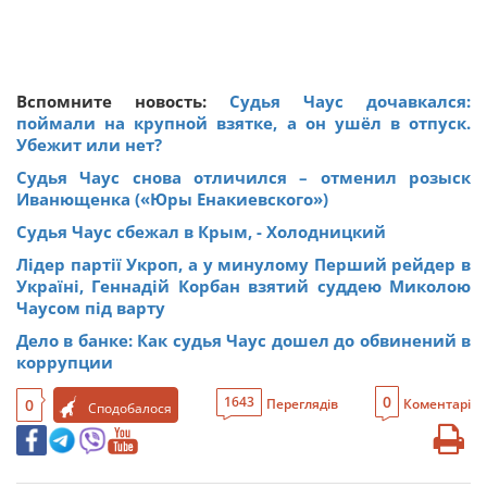
Вспомните новость:
Судья Чаус дочавкался:
поймали на крупной взятке, а он ушёл в отпуск.
Убежит или нет?
Судья Чаус снова отличился – отменил розыск
Иванющенка («Юры Енакиевского»)
Судья Чаус сбежал в Крым, - Холодницкий
Лідер партії Укроп, а у минулому Перший рейдер в
Україні, Геннадій Корбан взятий суддею Миколою
Чаусом під варту
Дело в банке: Как судья Чаус дошел до обвинений в
коррупции
0
1643
0
Переглядів
Коментарі
Сподобалося