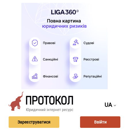
UA
Зареєструватися
Ввійти