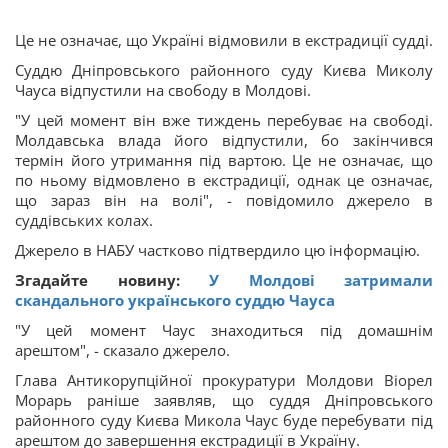
Це не означає, що Україні відмовили в екстрадиції судді.
Суддю Дніпровського районного суду Києва Миколу
Чауса відпустили на свободу в Молдові.
"У цей момент він вже тиждень перебуває на свободі.
Молдавська влада його відпустили, бо закінчився
термін його утримання під вартою. Це не означає, що
по ньому відмовлено в екстрадиції, однак це означає,
що зараз він на волі", - повідомило джерело в
суддівських колах.
Джерело в НАБУ частково підтвердило цю інформацію.
Згадайте новину:
У Молдові затримали
скандального українського суддю Чауса
"У цей момент Чаус знаходиться під домашнім
арештом", - сказало джерело.
Глава Антикорупційної прокуратури Молдови Віорел
Морарь раніше заявляв, що суддя Дніпровського
районного суду Києва Микола Чаус буде перебувати під
арештом до завершення екстрадиції в Україну.