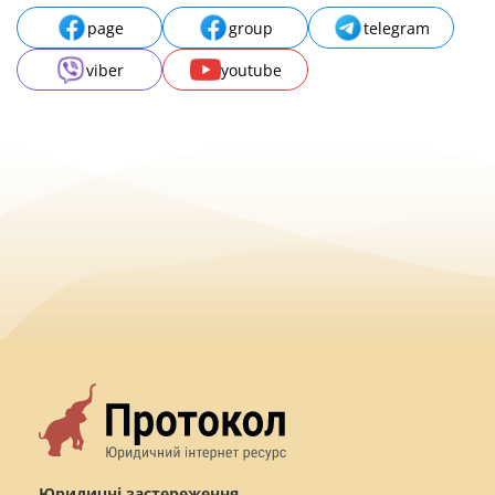
page
group
telegram
viber
youtube
Юридичні застереження