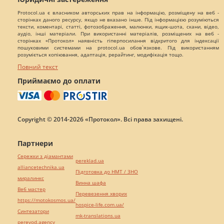
Protocol.ua є власником авторських прав на інформацію, розміщену на веб -
сторінках даного ресурсу, якщо не вказано інше. Під інформацією розуміються
тексти, коментарі, статті, фотозображення, малюнки, ящик-шота, скани, відео,
аудіо, інші матеріали. При використанні матеріалів, розміщених на веб -
сторінках «Протокол» наявність гіперпосилання відкритого для індексації
пошуковими системами на protocol.ua обов`язкове. Під використанням
розуміється копіювання, адаптація, рерайтинг, модифікація тощо.
Повний текст
Приймаємо до оплати
Copyright © 2014-2026 «Протокол». Всі права захищені.
Партнери
Сережки з діамантами
pereklad.ua
alliancetechnika.ua
Підготовка до НМТ / ЗНО
миралинкс
Винна шафа
Веб мастер
Перевезення хворих
https://motokosmos.ua/
hospice-life.com.ua/
Синтезатори
mk-translations.ua
perevod.agency