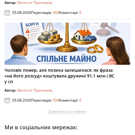
Автор:
Лента от Протокола
05.08.2026
Переглядів:
468
Коментарі:
0
Чоловік помер, але позика залишилася: як фраза
«на його розсуд» коштувала дружині $1,1 млн ( ВС
у сп
Автор:
Лента от Протокола
05.08.2026
Переглядів:
558
Коментарі:
0
Дивитись усі новини
Ми в соціальних мережах: