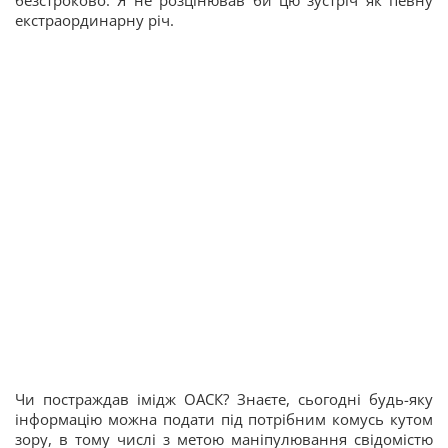
безстроково. Я не розцінював би цю зустріч як певну
екстраординарну річ.
Чи постраждав імідж ОАСК? Знаєте, сьогодні будь-яку
інформацію можна подати під потрібним комусь кутом
зору, в тому числі з метою маніпулювання свідомістю