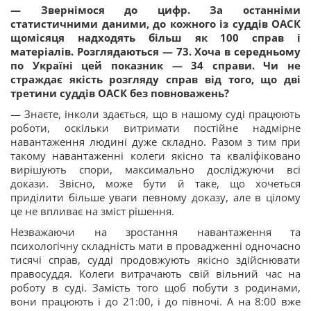
— Звернімося до цифр. За останніми
статистичними даними, до кожного із суддів ОАСК
щомісяця надходять більш як 100 справ і
матеріалів. Розглядаються — 73. Хоча в середньому
по Україні цей показник — 34 справи. Чи не
страждає якість розгляду
справ від того, що дві
третини суддів ОАСК без повноважень?
— Знаєте, інколи здається, що в нашому суді працюють
роботи, оскільки витримати постійне надмірне
навантаження людині дуже складно. Разом з тим при
такому навантаженні колеги якісно та кваліфіковано
вирішують спори, максимально досліджуючи всі
докази. Звісно, може бути й таке, що хочеться
приділити більше уваги певному доказу, але в цілому
це не впливає на зміст рішення.
Незважаючи на зростання навантаження та
психологічну складність мати в провадженні одночасно
тисячі справ, судді продовжують якісно здійснювати
правосуддя. Колеги витрачають свій вільний час на
роботу в суді. Замість того щоб побути з родинами,
вони працюють і до 21:00, і до півночі. А на 8:00 вже