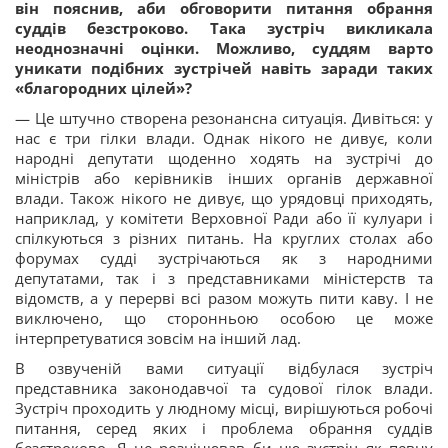
він пояснив, аби обговорити питання обрання
суддів безстроково. Така зустріч викликала
неоднозначні оцінки. Можливо, суддям варто
уникати подібних зустрічей навіть заради таких
«благородних цілей»?
— Це штучно створена резонансна ситуація. Дивіться: у
нас є три гілки влади. Однак нікого не дивує, коли
народні депутати щоденно ходять на зустрічі до
міністрів або керівників інших органів державної
влади. Також нікого не дивує, що урядовці приходять,
наприклад, у комітети Верховної Ради або її кулуари і
спілкуються з різних питань. На круглих столах або
форумах судді зустрічаються як з народними
депутатами, так і з представниками міністерств та
відомств, а у перерві всі разом можуть пити каву. І не
виключено, що сторонньою особою це може
інтерпретуватися зовсім на інший лад.
В озвученій вами ситуації відбулася зустріч
представника законодавчої та судової гілок влади.
Зустріч проходить у людному місці, вирішуються робочі
питання, серед яких і проблема обрання суддів