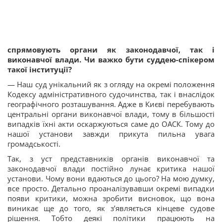
спрямовують органи як законодавчої, так і
виконавчої влади. Чи важко бути суддею-спікером
такої інституції?
— Наш суд унікальний як з огляду на окремі положення
Кодексу адміністративного судочинства, так і внаслідок
географічного розташування. Адже в Києві перебувають
центральні органи виконавчої влади, тому в більшості
випадків їхні акти оскаржуються саме до ОАСК. Тому до
нашої установи завжди прикута пильна увага
громадськості.
Так, з уст представників органів виконавчої та
законодавчої влади постійно лунає критика нашої
установи. Чому вони вдаються до цього? На мою думку,
все просто. Детально проаналізувавши окремі випадки
появи критики, можна зробити висновок, що вона
виникає ще до того, як з’являється кінцеве судове
рішення. Тобто деякі політики працюють на