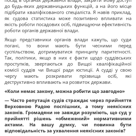
посад в органах державної влади, закрити йому доступ
до будь-яких державницьких функцій, а на його місце
підібрати кваліфікованого спеціаліста. Я навів приклад,
як судова статистика може позитивно впливати на
якість роботи посадових осіб, підвищуючи ефективність
роботи органів державної влади.
Якщо представники органів влади кажуть, що суди
погані, то вони мають бути чесними перед
суспільством, дотримуватися принципу паритетності.
Так, політики, якщо в них є факти щодо суддівських
проступків, звертаються до Вищої кваліфікаційної
комісії суддів чи Вищої ради юстиції. А судді у свою
чергу мають розкривати прізвища осіб, які
деструктивно впливають на розвиток держави.
«Коли немає закону, можна робити що завгодно»
— Часто репутація судів страждає через прийняття
Верховною Радою поспішних, а тому неякісних
законів. Громадяни не завжди розуміють, що суд у
прийнятті рішень «обмежений» нормативними
актами. На вашу думку, чи повинна бути
відповідальність за ухвалення неякісних законів?