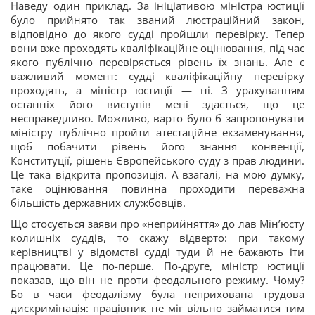
Наведу один приклад. За ініціативою міністра юстиції
було прийнято так званий люстраційний закон,
відповідно до якого судді пройшли перевірку. Тепер
вони вже проходять кваліфікаційне оцінювання, під час
якого публічно перевіряється рівень їх знань. Але є
важливий момент: судді кваліфікаційну перевірку
проходять, а міністр юстиції — ні. З урахуванням
останніх його виступів мені здається, що це
несправедливо. Можливо, варто було б запропонувати
міністру публічно пройти атестаційне екзаменування,
щоб побачити рівень його знання конвенції,
Конституції, рішень Європейського суду з прав людини.
Це така відкрита пропозиція. А взагалі, на мою думку,
таке оцінювання повинна проходити переважна
більшість державних службовців.
Що стосується заяви про «неприйняття» до лав Мін’юсту
колишніх суддів, то скажу відверто: при такому
керівництві у відомстві судді туди й не бажають іти
працювати. Це по-перше. По-друге, міністр юстиції
показав, що він не проти феодального режиму. Чому?
Бо в часи феодалізму була неприхована трудова
дискримінація: працівник не міг вільно займатися тим