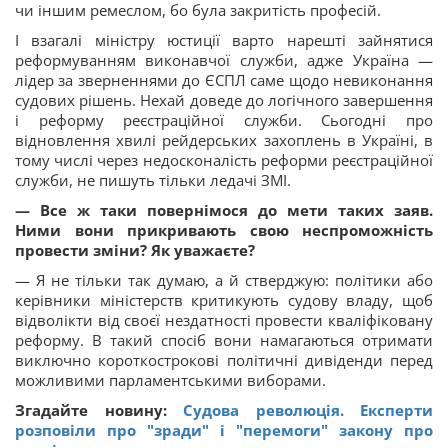
чи іншим ремеслом, бо була закритість професій.
І взагалі міністру юстиції варто нарешті зайнятися
реформуванням виконавчої служби, адже Україна —
лідер за зверненнями до ЄСПЛ саме щодо невиконання
судових рішень. Нехай доведе до логічного завершення
і реформу реєстраційної служби. Сьогодні про
відновлення хвилі рейдерських захоплень в Україні, в
тому числі через недосконалість реформи реєстраційної
служби, не пишуть тільки ледачі ЗМІ.
— Все ж таки повернімося до мети таких заяв.
Ними вони прикривають свою неспроможність
провести зміни? Як уважаєте?
— Я не тільки так думаю, а й стверджую: політики або
керівники міністерств критикують судову владу, щоб
відволікти від своєї нездатності провести кваліфіковану
реформу. В такий спосіб вони намагаються отримати
виключно короткострокові політичні дивіденди перед
можливими парламентськими виборами.
Згадайте новину:
Судова революція. Експерти
розповіли про "зради" і "перемоги" закону про