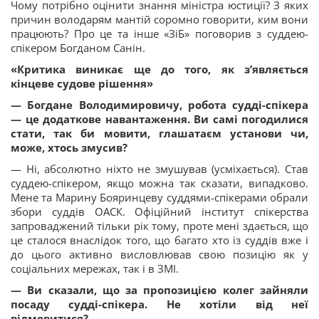
Чому потрібно оцінити знання міністра юстиції? З яких
причин володарям мантій соромно говорити, ким вони
працюють? Про це та інше «ЗіБ» поговорив з суддею-
спікером Богданом Санін.
«Критика виникає ще до того, як з’являється
кінцеве судове рішення»
— Богдане Володимировичу, робота судді-спікера
— це додаткове навантаження. Ви самі погодилися
стати, так би мовити, глашатаєм установи чи,
може, хтось змусив?
— Ні, абсолютно ніхто не змушував (усміхається). Став
суддею-спікером, якщо можна так сказати, випадково.
Мене та Марину Бояринцеву суддями-спікерами обрали
збори суддів ОАСК. Офіційний інститут спікерства
запроваджений тільки рік тому, проте мені здається, що
це сталося внаслідок того, що багато хто із суддів вже і
до цього активно висловлював свою позицію як у
соціальних мережах, так і в ЗМІ.
— Ви сказали, що за пропозицією колег зайняли
посаду судді-спікера. Не хотіли від неї
відмовитися?