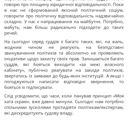
говорю про площину юридичної відповідальності. Поки
в нас не сформований якісний політичний соціум,
говорити про політичну відповідальність надзвичайно
складно. У нас є напрацювання на майбутнє. Потрібно,
мабуть, нам більш радикально підходити до таких
речей.
На сьогодні серед суддів є багато таких, які, на жаль,
жодним чином не реагують на безпідставні
звинувачення політиків та абсолютно не проявляють
ініціативи щодо захисту своїх прав. Залишається багато
суддів, які бояться виходити «за межі власного
кабінету», публічно реагувати на закиди політиків,
звертатись із заявами до будь-яких інституцій. А якщо і
погоджуються написати відповідні звернення, то
бояться їх підписувати.
Слід усвідомити, що часи, коли панував принцип «Моя
хата скраю», вже давно минули. Сьогодні нам потрібно
спільними зусиллями протидіяти політикам/експертам,
які дискредитують судову владу.