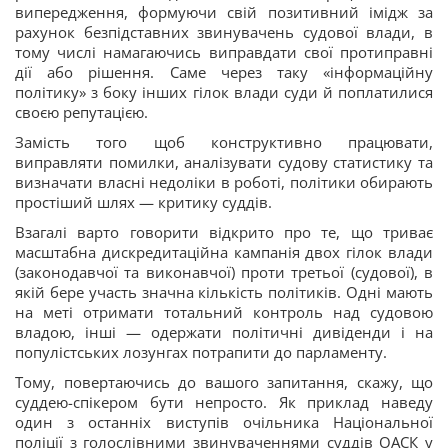
випередження, формуючи свій позитивний імідж за
рахунок безпідставних звинувачень судової влади, в
тому числі намагаючись виправдати свої протиправні
дії або рішення. Саме через таку «інформаційну
політику» з боку інших гілок влади суди й поплатилися
своєю репутацією.
Замість того щоб конструктивно працювати,
виправляти помилки, аналізувати судову статистику та
визначати власні недоліки в роботі, політики обирають
простіший шлях — критику суддів.
Взагалі варто говорити відкрито про те, що триває
масштабна дискредитаційна кампанія двох гілок влади
(законодавчої та виконавчої) проти третьої (судової), в
якій бере участь значна кількість політиків. Одні мають
на меті отримати тотальний контроль над судовою
владою, інші — одержати політичні дивіденди і на
популістських лозунгах потрапити до парламенту.
Тому, повертаючись до вашого запитання, скажу, що
суддею-спікером бути непросто. Як приклад наведу
один з останніх виступів очільника Національної
поліції з голослівними звинуваченнями суддів ОАСК у