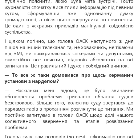
публічно пояснити, якою була мета зустрічі. Тобто
журналісти спочатку висвітлили інформацію під певним
кутом, сформувавши вже однозначну думку
громадськості, а після цього звернулися по пояснення.
Це один з яскравих прикладів маніпуляції свідомістю
суспільства.
І цілком логічно, що голова ОАСК наступного ж дня
пішов на інший телеканал та, не ховаючись, не тікаючи
від ЗМІ, не прикриваючись спікерами чи депутатами,
самостійно все пояснив, відповів абсолютно на всі
запитання. Це правильний і дуже необхідний вчинок.
— То все ж таки домовився про щось керманич
установи з нардепом?
— Наскільки мені відомо, це було звичайне
обговорення проблеми тривалого обрання суддів
безстроково. Більше того, колектив суду звертався до
парламентарів з проханням розглянути це питання. Ми
постійно запитуємо в голови ОАСК щодо долі нашого
колективного звернення та етапів розв’язання
проблеми.
Голова суду нам розповів (до речі, інформацію про всі