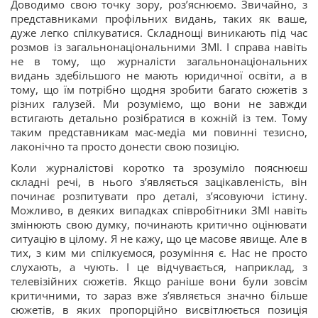
Доводимо свою точку зору, роз’яснюємо. Звичайно, з
представниками профільних видань, таких як ваше,
дуже легко спілкуватися. Складнощі виникають під час
розмов із загальнонаціональними ЗМІ. І справа навіть
не в тому, що журналісти загальнонаціональних
видань здебільшого не мають юридичної освіти, а в
тому, що їм потрібно щодня зробити багато сюжетів з
різних галузей. Ми розуміємо, що вони не завжди
встигають детально розібратися в кожній із тем. Тому
таким представникам мас-медіа ми повинні тезисно,
лаконічно та просто донести свою позицію.
Коли журналістові коротко та зрозуміло пояснюєш
складні речі, в нього з’являється зацікавленість, він
починає розпитувати про деталі, з’ясовуючи істину.
Можливо, в деяких випадках співробітники ЗМІ навіть
змінюють свою думку, починають критично оцінювати
ситуацію в цілому. Я не кажу, що це масове явище. Але в
тих, з ким ми спілкуємося, розуміння є. Нас не просто
слухають, а чують. І це відчувається, наприклад, з
телевізійних сюжетів. Якщо раніше вони були зовсім
критичними, то зараз вже з’являється значно більше
сюжетів, в яких пропорційно висвітлюється позиція