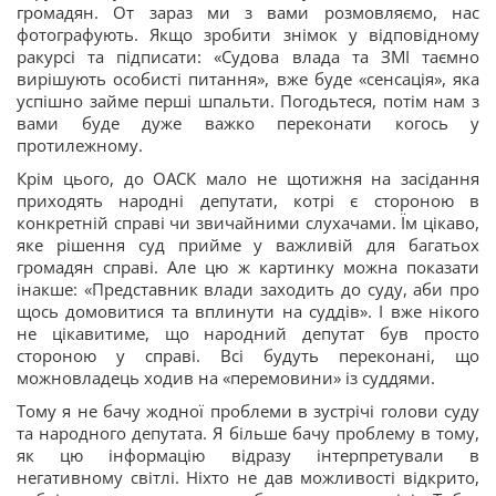
громадян. От зараз ми з вами розмовляємо, нас
фотографують. Якщо зробити знімок у відповідному
ракурсі та підписати: «Судова влада та ЗМІ таємно
вирішують особисті питання», вже буде «сенсація», яка
успішно займе перші шпальти. Погодьтеся, потім нам з
вами буде дуже важко переконати когось у
протилежному.
Крім цього, до ОАСК мало не щотижня на засідання
приходять народні депутати, котрі є стороною в
конкретній справі чи звичайними слухачами. Їм цікаво,
яке рішення суд прийме у важливій для багатьох
громадян справі. Але цю ж картинку можна показати
інакше: «Представник влади заходить до суду, аби про
щось домовитися та вплинути на суддів». І вже нікого
не цікавитиме, що народний депутат був просто
стороною у справі. Всі будуть переконані, що
можновладець ходив на «перемовини» із суддями.
Тому я не бачу жодної проблеми в зустрічі голови суду
та народного депутата. Я більше бачу проблему в тому,
як цю інформацію відразу інтерпретували в
негативному світлі. Ніхто не дав можливості відкрито,