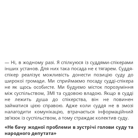
— Ні, в жодному разі. Я спілкуюся із суддями-спікерами
інших установ. Для них така посада не є тягарем. Суддя-
спікер реалізує можливість донести позицію суду до
широкої громади. Ми сприймаємо посаду судді-спікера
не як щось особисте. Ми будуємо місток порозуміння
між суспільством, ЗМІ та судовою владою. Якщо в судді
не лежить душа до спікерства, він не повинен
займатися цією справою. Адже коли суддя не в змозі
налагодити комунікацію, втрачається інформаційний
зв’язок із суспільством, а тому страждає колектив суду.
«Не бачу жодної проблеми в зустрічі голови суду та
народного депутата»