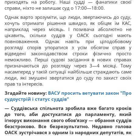
приходять на роботу. Наші судді — фанатики своєї
справи, ніхто не залишає суд о 17:00—18:00.
Однак варто зрозуміти, що люди, звертаючись до суду,
хочуть отримати рішення швидко, як обіцяє їм КАС,
наприклад через місяць. І позивача абсолютно не
цікавить, скільки суддів у ОАСК сьогодні мають
повноваження. Однак навіть при цілодобовому
розгляді спорів упоратися з усім обсягом справ у
відведені законодавством строки фізично просто
неможливо. Перші судові засідання в нових справах
призначаються до розгляду через 3—4 місяці. Тому
насамперед у такій ситуації найбільше страждають саме
люди, які змушені звертатися до суду по захист своїх
прав та інтересів.
Згадайте новину:
ВАСУ просить ветувати закон "Про
судоустрій і статус суддів"
— Суддівська спільнота зробила вже багато кроків
до того, аби достукатися до парламенту, який
ігнорує виконання свого обов’язку — обрання суддів
безстроково. Все безрезультатно. Недавно голова
ОАСК зустрічався з одним із народних депутатів, як