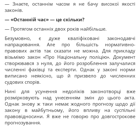
— Знаєте, останнім часом я не бачу високої якості
законів.
— «Останній час» — це скільки?
— Протягом останніх двох років найбільше.
Безумовно, є дуже кваліфіковані законодавчі
напрацювання. Але про більшість нормативно-
правових актів так сказати не можна. Для прикладу
візьмімо закон «Про Національну поліцію». Документ
створювався з нуля, до його розроблення залучалися
численні фахівці та експерти. Однак у законі норми
виписано неякісно, що й призвело до численних
судових спорів.
Нині для усунення недоліків законотворці вже
розмірковують над унесенням змін до цього акта.
Однак знову ж таки немає жодного прогнозу щодо дії
закону в майбутньому, його впливу на суспільні
правовідносини. Я вже не говорю про довгострокове
прогнозування.