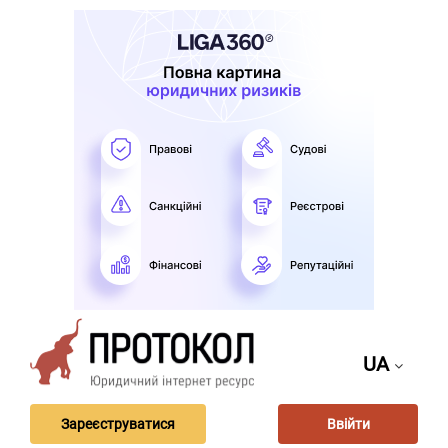
UA
Зареєструватися
Ввійти