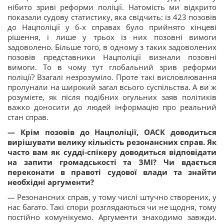
нібито зриві реформи поліції. Натомість ми відкрито
показали судову статистику, яка свідчить: із 423 позовів
до Нацполіції у 6-х справах було прийнято кінцеві
рішення, і лише у трьох із них позовні вимоги
задоволено. Більше того, в одному з таких задоволених
позовів представники Нацполіції визнали позовні
вимоги. То в чому тут глобальний зрив реформи
поліції? Взагалі незрозуміло. Проте такі висловлювання
пролунали на широкий загал всього суспільства. А ви ж
розумієте, як після подібних огульних заяв політиків
важко доносити до людей інформацію про реальний
стан справ.
— Крім позовів до Нацполіції, ОАСК доводиться
вирішувати велику кількість резонансних справ. Як
часто вам як судді-спікеру доводиться відповідати
на запити громадськості та ЗМІ? Чи вдається
переконати в правоті судової влади та знайти
необхідні аргументи?
— Резонансних справ, у тому числі штучно створених, у
нас багато. Такі спори розглядаються чи не щодня, тому
постійно комунікуємо. Аргументи знаходимо завжди.