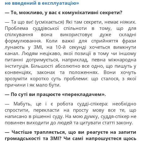
не введений в експлуатацію»
— То, можливо, у вас є комунікативні секрети?
— Та що ви! (усміхається) Які там секрети, немає ніяких.
Проблема суддівської спільноти в тому, що для
спілкування вона використовує дуже складні
формулювання. Коли важкі для сприйняття фрази
лунають у ЗМІ, на 10-й секунді хочеться вимкнути
канал. Людям нецікаво, якої позиції в тому чи іншому
питанні дотримується, наприклад, певна міжнародна
інституція. Більшості абсолютно все одно, що пишуть у
конвенціях, законах та положеннях. Вони хочуть
зрозуміти коротко суть проблеми: що сталося, з якої
причини і як мало бути.
— По суті ви працюєте «перекладачем».
— Мабуть, це і є робота судді-спікера: необхідно
спростити, перекласти на просту мову все те, що
написано в рішенні суду. На мою думку, суддя-спікер не
повинен виходити до людей та цитувати статті закону.
— Частіше трапляється, що ви реагуєте на запити
громадськості та ЗМІ? Чи самі напрошуєтеся щось