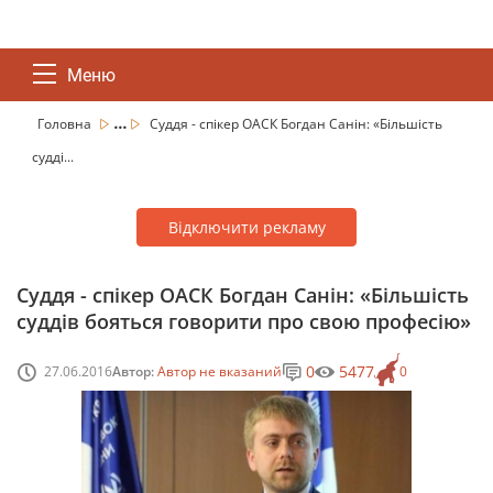
Меню
...
Головна
Суддя - спікер ОАСК Богдан Санін: «Більшість
судді...
Відключити рекламу
Суддя - спікер ОАСК Богдан Санін: «Більшість
суддів бояться говорити про свою професію»
0
5477
27.06.2016
Автор:
Автор не вказаний
0