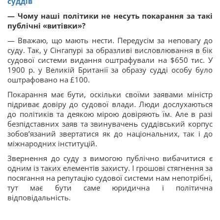
суддів
— Чому наші політики не несуть покарання за такі
публічні «витівки»?
— Вважаю, що мають нести. Передусім за неповагу до
суду. Так, у Сінгапурі за образливі висловлювання в бік
судової системи видання оштрафували на $650 тис. У
1900 р. у Великій Британії за образу судді особу було
оштрафовано на £100.
Покарання має бути, оскільки своїми заявами міністр
підриває довіру до судової влади. Люди дослухаються
до політиків та деякою мірою довіряють їм. Але в разі
безпідставних заяв та звинувачень суддівський корпус
зобов’язаний звертатися як до національних, так і до
міжнародних інституцій.
Звернення до суду з вимогою публічно вибачитися є
одним із таких елементів захисту. І грошові стягнення за
посягання на репутацію судової системи нам непотрібні,
тут має бути саме юридична і політична
відповідальність.