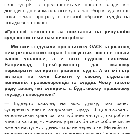
свої зустрічі з представниками органів влади він
доводить до відома колективу під час зборів суддів), що
поки немає прогресу в питанні обрання суддів на
посади безстроково.
«Грошові стягнення за посягання на репутацію
судової системи нам непотрібні»
— Ми вже згадували про критику ОАСК та розгляд
ним резонансних справ. І стосується вона не тільки
вашої установи, а й всієї судової системи.
Наприклад, Прем’єр-міністр дає вказівку
перевірити конкретні рішення судів. А от міністр
юстиції не хоче бачити у своєму відомстві
колишніх правоохоронців та суддів. Чому такого
роду заяви, які суперечать будь-якому правовому
глузду, непоодинокі?
— Відверто кажучи, на мою думку, такі заяви
суперечать навіть здоровому глузду. В цивілізованій
європейській країні за такі публічні виступи, які робить
міністр юстиції, чиновник утратив би своє робоче місце
вже на наступний день, якщо не через 5 хв. Ми нібито і
європейська держава, ми прагнемо йти до Європи, але