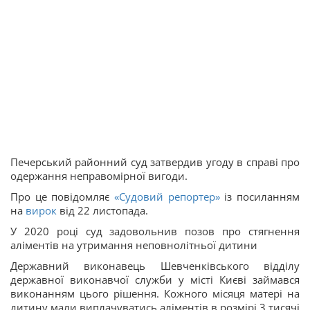
Печерський районний суд затвердив угоду в справі про
одержання неправомірної вигоди.
Про це повідомляє
«Судовий репортер»
із посиланням
на
вирок
від 22 листопада.
У 2020 році суд задовольнив позов про стягнення
аліментів на утримання неповнолітньої дитини
Державний виконавець Шевченківського відділу
державної виконавчої служби у місті Києві займався
виконанням цього рішення. Кожного місяця матері на
дитину мали виплачуватись аліментів в розмірі 3 тисячі