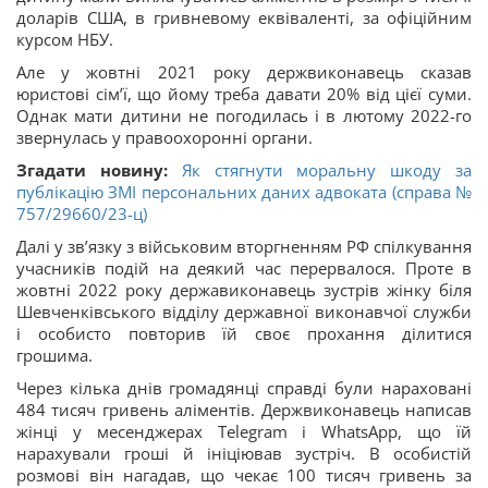
доларів США, в гривневому еквіваленті, за офіційним
курсом НБУ.
Але у жовтні 2021 року держвиконавець сказав
юристові сімʼї, що йому треба давати 20% від цієї суми.
Однак мати дитини не погодилась і в лютому 2022-го
звернулась у правоохоронні органи.
Згадати новину:
Як стягнути моральну шкоду за
публікацію ЗМІ персональних даних адвоката (справа №
757/29660/23-ц)
Далі у звʼязку з військовим вторгненням РФ спілкування
учасників подій на деякий час перервалося. Проте в
жовтні 2022 року державиконавець зустрів жінку біля
Шевченківського відділу державної виконавчої служби
і особисто повторив їй своє прохання ділитися
грошима.
Через кілька днів громадянці справді були нараховані
484 тисяч гривень аліментів. Держвиконавець написав
жінці у месенджерах Telegram і WhatsApp, що їй
нарахували гроші й ініціював зустріч. В особистій
розмові він нагадав, що чекає 100 тисяч гривень за