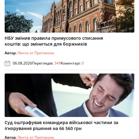
НБУ змінив правила примусового списання
коштів: що зміниться для боржників
Автор:
Лента от Протокола
06.08.2026
Переглядів:
349
Коментарі:
0
Суд оштрафував командира військової частини за
ігнорування рішення на 66 560 грн
Автор:
Лента от Протокола