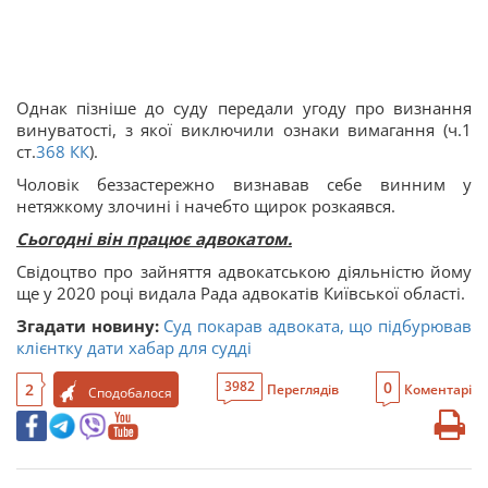
Однак пізніше до суду передали угоду про визнання
винуватості, з якої виключили ознаки вимагання (ч.1
ст.
368
КК
).
Чоловік беззастережно визнавав себе винним у
нетяжкому злочині і начебто щирок розкаявся.
Сьогодні він працює адвокатом.
Свідоцтво про зайняття адвокатською діяльністю йому
ще у 2020 році видала Рада адвокатів Київської області.
Згадати новину:
Суд покарав адвоката, що підбурював
клієнтку дати хабар для судді
0
3982
2
Переглядів
Коментарі
Сподобалося