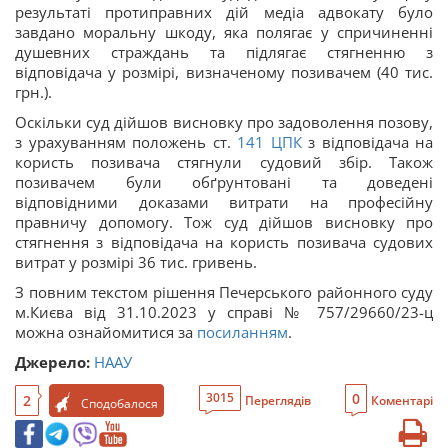
результаті протиправних дій медіа адвокату було
завдано моральну шкоду, яка полягає у спричиненні
душевних страждань та підлягає стягненню з
відповідача у розмірі, визначеному позивачем (40 тис.
грн.).
Оскільки суд дійшов висновку про задоволення позову,
з урахуванням положень ст.
141
ЦПК
з відповідача на
користь позивача стягнули судовий збір. Також
позивачем були обґрунтовані та доведені
відповідними доказами витрати на професійну
правничу допомогу. Тож суд дійшов висновку про
стягнення з відповідача на користь позивача судових
витрат у розмірі 36 тис. гривень.
З повним текстом рішення Печерського районного суду
м.Києва від 31.10.2023 у справі № 757/29660/23-ц
можна ознайомитися за
посиланням
.
Джерело:
НААУ
0
3015
2
Переглядів
Коментарі
Сподобалося