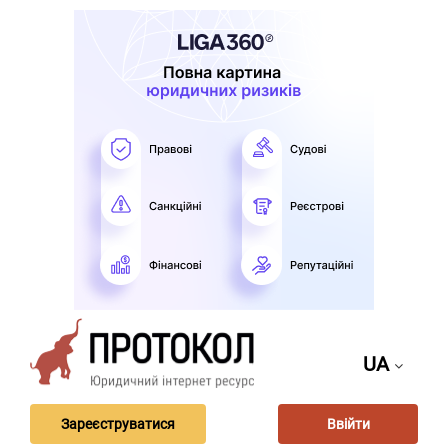
UA
Зареєструватися
Ввійти