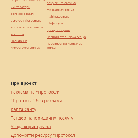
hospice-life.com.ua/
Синтезатори
mk-translations.ua
perevod.agency
maltina.com.ua
agrotechnika.com.ua
Шафи купе
europeservice.com.ua
Брендові сумки
текст юа
Натяжні стелі Nova Stelya
Посилання
Перевезення хворих за
kievperevod.com.ua
кордон
Про проект
Реклама на "Протокол"
"Протокол" без реклами!
Карта сайту
Тендер на юридичну послугу
Угода користувача
Допомогти ресурсу "Протокол"