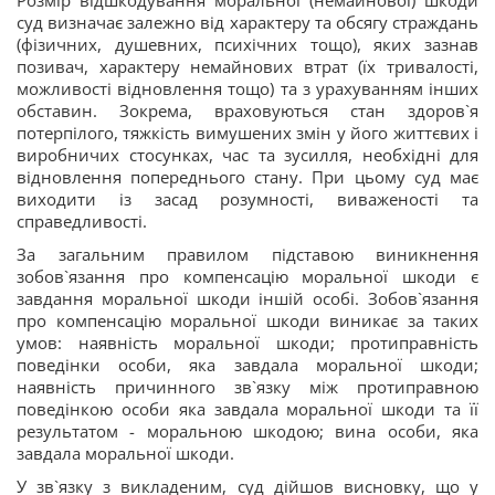
суд визначає залежно від характеру та обсягу страждань
(фізичних, душевних, психічних тощо), яких зазнав
позивач, характеру немайнових втрат (їх тривалості,
можливості відновлення тощо) та з урахуванням інших
обставин. Зокрема, враховуються стан здоров`я
потерпілого, тяжкість вимушених змін у його життєвих і
виробничих стосунках, час та зусилля, необхідні для
відновлення попереднього стану. При цьому суд має
виходити із засад розумності, виваженості та
справедливості.
За загальним правилом підставою виникнення
зобов`язання про компенсацію моральної шкоди є
завдання моральної шкоди іншій особі. Зобов`язання
про компенсацію моральної шкоди виникає за таких
умов: наявність моральної шкоди; протиправність
поведінки особи, яка завдала моральної шкоди;
наявність причинного зв`язку між протиправною
поведінкою особи яка завдала моральної шкоди та її
результатом - моральною шкодою; вина особи, яка
завдала моральної шкоди.
У зв`язку з викладеним, суд дійшов висновку, що у