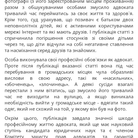
фотографії (з його зареєстрованим місцем проживання)
разом з обшукуваними особами змусило адвоката
тривалий час перейматись за своє життя та здоров`я.
Крім того, суд урахував, що позивач є батьком двох
неповнолітніх дітей, які є активними користувачами
мережі Інтернет та які мають друзів. І публікація статті з
спричинила погіршення стосунків зі своїми дітьми
через те, що діти відчули на собі негативне ставлення
та насміхання серед друзів та знайомих.
Особа виконувала свої професійні обов`язки як адвокат.
Проте після публікації вказаної статті вона під час
перебування в громадських місцях чула образливі
вислови в свою адресу, такі як «насильник»,
«збоченець», «злочинець». А деякі сусіди взагалі
перестали з ним вітатись, що змусило його тривалий
час не виходити на вулицю, а якщо виникала
необхідність вийти у громадське місце - вдягати такий
одяг, який не схожий на той, у якому він був на фото.
Окрім цього, публікація завдала значної шкоди
професійному життю адвоката, який ще має науковий
ступінь кандидата юридичних наук та є членом
Комітету захисту прав адвокатів та гарантій