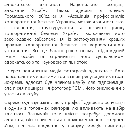
адвокатської діяльності Національної асоціації
адвокатів України. Також адвокат є членом
Громадського об`єднання «Асоціація професіоналів
корпоративної безпеки України», метою діяльності якої
є створення, структурування та розвиток ринку
корпоративної безпеки України, включаючи його
законодавче забезпечення, із застосуванням кращих
практик корпоративної безпеки та корпоративного
управління. Все це багато років формує відповідний
імідж особи та сприйняття його суспільством,
адвокатською та науковою спільнотою.
І через поширення медіа фотографії адвоката з його
персональними даними той зазнав репутаційних втрат.
Зокрема, адвокат був членом клубу для підприємців,
але після поширення фотографії ЗМІ, його виключили з
учасників клубу.
Окремо суд зауважив, що у професії адвоката репутація
є одним з головних факторів, які впливають на вибір
клієнтом. Зазвичай коли клієнт потребує допомоги
адвоката, він користується пошуком у мережі Інтернет.
Утім, під час введення у пошуку Google прізвища