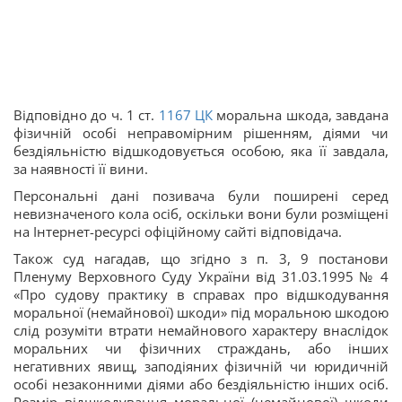
Відповідно до ч. 1 ст.
1167
ЦК
моральна шкода, завдана
фізичній особі неправомірним рішенням, діями чи
бездіяльністю відшкодовується особою, яка її завдала,
за наявності її вини.
Персональні дані позивача були поширені серед
невизначеного кола осіб, оскільки вони були розміщені
на Інтернет-ресурсі офіційному сайті відповідача.
Також суд нагадав, що згідно з п. 3, 9 постанови
Пленуму Верховного Суду України від 31.03.1995 № 4
«Про судову практику в справах про відшкодування
моральної (немайнової) шкоди» під моральною шкодою
слід розуміти втрати немайнового характеру внаслідок
моральних чи фізичних страждань, або інших
негативних явищ, заподіяних фізичній чи юридичній
особі незаконними діями або бездіяльністю інших осіб.
Розмір відшкодування моральної (немайнової) шкоди