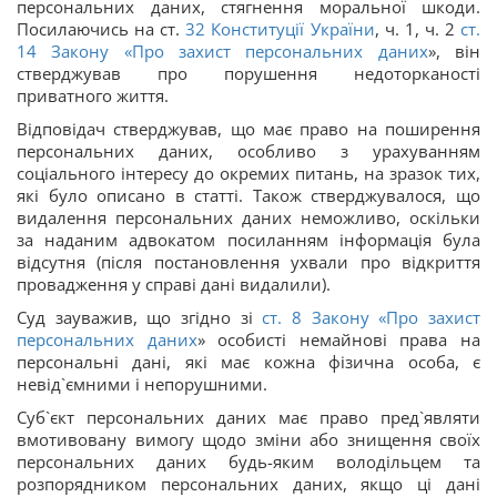
персональних даних, стягнення моральної шкоди.
Посилаючись на ст.
32
Конституції України
, ч. 1, ч. 2
ст.
14 Закону «
Про захист персональних даних
», він
стверджував про порушення недоторканості
приватного життя.
Відповідач стверджував, що має право на поширення
персональних даних, особливо з урахуванням
соціального інтересу до окремих питань, на зразок тих,
які було описано в статті. Також стверджувалося, що
видалення персональних даних неможливо, оскільки
за наданим адвокатом посиланням інформація була
відсутня (після постановлення ухвали про відкриття
провадження у справі дані видалили).
Суд зауважив, що згідно зі
ст. 8 Закону «
Про захист
персональних даних
» особисті немайнові права на
персональні дані, які має кожна фізична особа, є
невід`ємними і непорушними.
Суб`єкт персональних даних має право пред`являти
вмотивовану вимогу щодо зміни або знищення своїх
персональних даних будь-яким володільцем та
розпорядником персональних даних, якщо ці дані