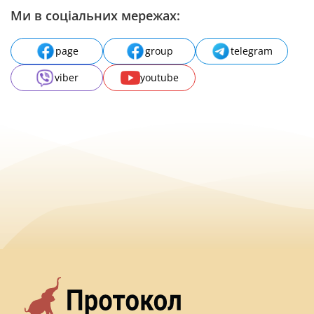
Ми в соціальних мережах:
page
group
telegram
viber
youtube