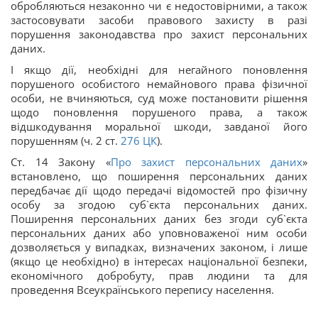
обробляються незаконно чи є недостовірними, а також
застосовувати засоби правового захисту в разі
порушення законодавства про захист персональних
даних.
І якщо дії, необхідні для негайного поновлення
порушеного особистого немайнового права фізичної
особи, не вчиняються, суд може постановити рішення
щодо поновлення порушеного права, а також
відшкодування моральної шкоди, завданої його
порушенням (ч. 2 ст.
276
ЦК
).
Ст. 14 Закону «
Про захист персональних даних
»
встановлено, що поширення персональних даних
передбачає дії щодо передачі відомостей про фізичну
особу за згодою суб`єкта персональних даних.
Поширення персональних даних без згоди суб`єкта
персональних даних або уповноваженої ним особи
дозволяється у випадках, визначених законом, і лише
(якщо це необхідно) в інтересах національної безпеки,
економічного добробуту, прав людини та для
проведення Всеукраїнського перепису населення.