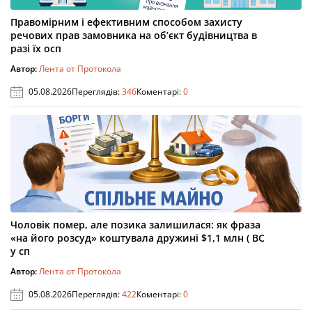
Правомірним і ефективним способом захисту
речових прав замовника на об’єкт будівництва в
разі їх осп
Автор:
Лента от Протокола
05.08.2026
Переглядів:
346
Коментарі:
0
Чоловік помер, але позика залишилася: як фраза
«на його розсуд» коштувала дружині $1,1 млн ( ВС
у сп
Автор:
Лента от Протокола
05.08.2026
Переглядів:
422
Коментарі:
0