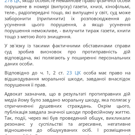
278
ЦК
, якщо особисте немайнове право фізичної особи
порушене в номері (випуску) газети, книзі, кінофільмі,
теле-, радіопередачі тощо, які випущені у світ, суд може
заборонити (припинити) їх розповсюдження до
усунення цього порушення, а якщо усунення
порушення неможливе, - вилучити тираж газети, книги
тощо з метою його знищення.
У зв`язку із такими фактичними обставинами справи
суд зробив висновок про протиправність дій
відповідача, які полягають у поширенні персональних
даних особи.
Відповідно до ч. 1, 2 ст.
23
ЦК
особа має право на
відшкодування моральної шкоди, завданої внаслідок
порушення її прав.
Адвокат зазначив, що в результаті протиправних дій
медіа йому було завдано моральну шкоду, яка полягає у
спричиненні душевних страждань. Окрім цього,
публікація завдала значної шкоди професійному життю.
Так, події, через які був проведений обшук, викликали
резонанс у суспільстві та агресивне, негативне
відношення до обшукуваних осіб. І розміщення