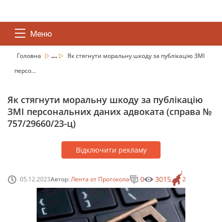
Меню
...
Головна
Як стягнути моральну шкоду за публікацію ЗМІ
персо...
Як стягнути моральну шкоду за публікацію
ЗМІ персональних даних адвоката (справа №
757/29660/23-ц)
Відключити рекламу
0
3015
05.12.2023
Автор:
Лента от Протокола
2