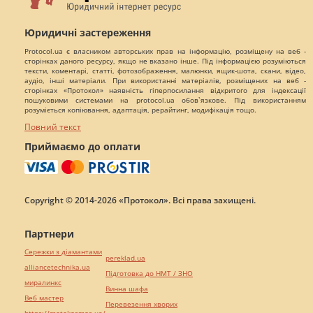
Юридичні застереження
Protocol.ua є власником авторських прав на інформацію, розміщену на веб -
сторінках даного ресурсу, якщо не вказано інше. Під інформацією розуміються
тексти, коментарі, статті, фотозображення, малюнки, ящик-шота, скани, відео,
аудіо, інші матеріали. При використанні матеріалів, розміщених на веб -
сторінках «Протокол» наявність гіперпосилання відкритого для індексації
пошуковими системами на protocol.ua обов`язкове. Під використанням
розуміється копіювання, адаптація, рерайтинг, модифікація тощо.
Повний текст
Приймаємо до оплати
Copyright © 2014-2026 «Протокол». Всі права захищені.
Партнери
Сережки з діамантами
pereklad.ua
alliancetechnika.ua
Підготовка до НМТ / ЗНО
миралинкс
Винна шафа
Веб мастер
Перевезення хворих
https://motokosmos.ua/