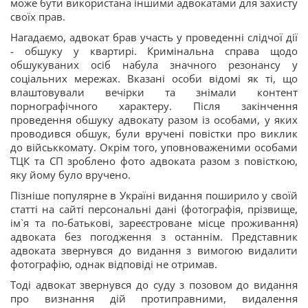
може бути використана іншими адвокатами для захисту
своїх прав.
Нагадаємо, адвокат брав участь у проведенні слідчої дії
- обшуку у квартирі. Кримінальна справа щодо
обшукуваних осіб набула значного резонансу у
соціальних мережах. Вказані особи відомі як ті, що
влаштовували вечірки та знімали контент
порнографічного характеру. Після закінчення
проведення обшуку адвокату разом із особами, у яких
проводився обшук, були вручені повістки про виклик
до військкомату. Окрім того, уповноваженими особами
ТЦК та СП зроблено фото адвоката разом з повісткою,
яку йому було вручено.
Пізніше популярне в Україні видання поширило у своїй
статті на сайті персональні дані (фотографія, прізвище,
ім`я та по-батькові, зареєстроване місце проживання)
адвоката без погодження з останнім. Представник
адвоката звернувся до видання з вимогою видалити
фотографію, однак відповіді не отримав.
Тоді адвокат звернувся до суду з позовом до видання
про визнання дій протиправними, видалення