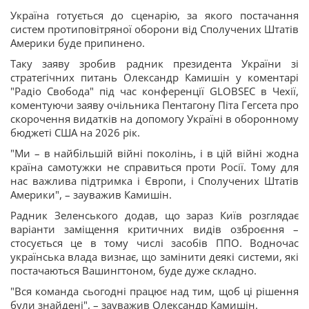
Україна готується до сценарію, за якого постачання
систем протиповітряної оборони від Сполучених Штатів
Америки буде припинено.
Таку заяву зробив радник президента України зі
стратегічних питань Олександр Камишін у коментарі
"Радіо Свобода" під час конференції GLOBSEC в Чехії,
коментуючи заяву очільника Пентагону Піта Гегсета про
скорочення видатків на допомогу Україні в оборонному
бюджеті США на 2026 рік.
"Ми – в найбільшій війні поколінь, і в цій війні жодна
країна самотужки не справиться проти Росії. Тому для
нас важлива підтримка і Європи, і Сполучених Штатів
Америки", – зауважив Камишін.
Радник Зеленського додав, що зараз Київ розглядає
варіанти заміщення критичних видів озброєння –
стосується це в тому числі засобів ППО. Водночас
українська влада визнає, що замінити деякі системи, які
постачаються Вашингтоном, буде дуже складно.
"Вся команда сьогодні працює над тим, щоб ці рішення
були знайдені", – зауважив Олександр Камишін.