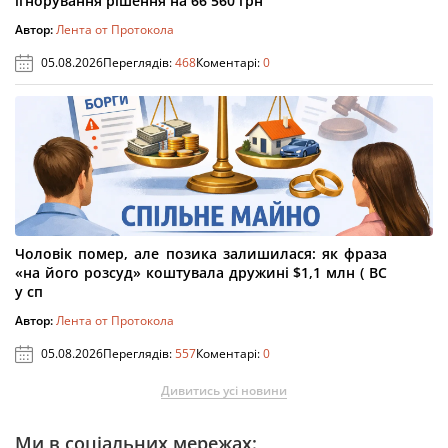
ігнорування рішення на 66 560 грн
Автор:
Лента от Протокола
05.08.2026
Переглядів:
468
Коментарі:
0
Чоловік помер, але позика залишилася: як фраза
«на його розсуд» коштувала дружині $1,1 млн ( ВС
у сп
Автор:
Лента от Протокола
05.08.2026
Переглядів:
557
Коментарі:
0
Дивитись усі новини
Ми в соціальних мережах: