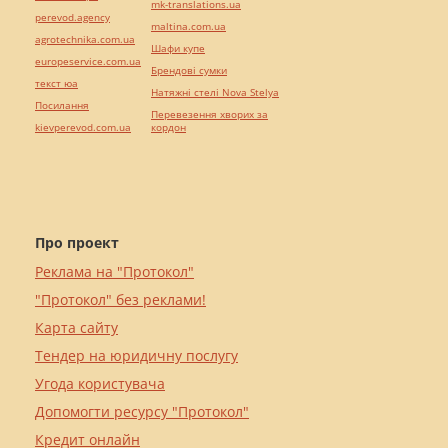
mk-translations.ua
perevod.agency
maltina.com.ua
agrotechnika.com.ua
Шафи купе
europeservice.com.ua
Брендові сумки
текст юа
Натяжні стелі Nova Stelya
Посилання
Перевезення хворих за
kievperevod.com.ua
кордон
Про проект
Реклама на "Протокол"
"Протокол" без реклами!
Карта сайту
Тендер на юридичну послугу
Угода користувача
Допомогти ресурсу "Протокол"
Кредит онлайн