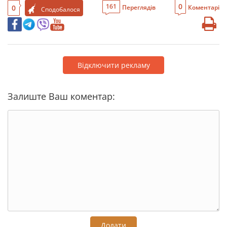
0
161
0
Переглядів
Коментарі
Сподобалося
Відключити рекламу
Залиште Ваш коментар:
Додати