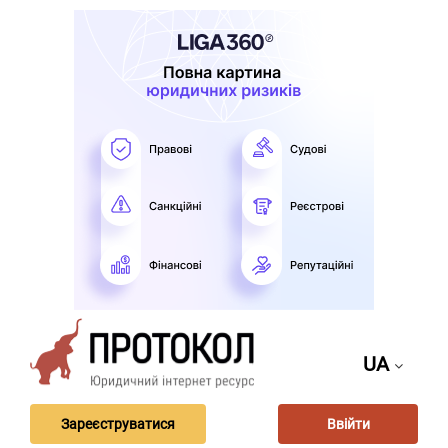
UA
Зареєструватися
Ввійти