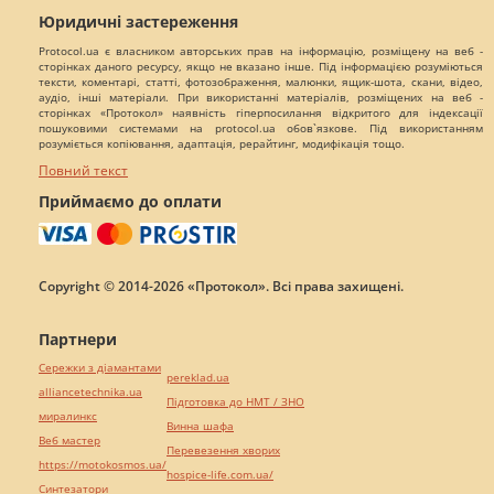
Юридичні застереження
Protocol.ua є власником авторських прав на інформацію, розміщену на веб -
сторінках даного ресурсу, якщо не вказано інше. Під інформацією розуміються
тексти, коментарі, статті, фотозображення, малюнки, ящик-шота, скани, відео,
аудіо, інші матеріали. При використанні матеріалів, розміщених на веб -
сторінках «Протокол» наявність гіперпосилання відкритого для індексації
пошуковими системами на protocol.ua обов`язкове. Під використанням
розуміється копіювання, адаптація, рерайтинг, модифікація тощо.
Повний текст
Приймаємо до оплати
Copyright © 2014-2026 «Протокол». Всі права захищені.
Партнери
Сережки з діамантами
pereklad.ua
alliancetechnika.ua
Підготовка до НМТ / ЗНО
миралинкс
Винна шафа
Веб мастер
Перевезення хворих
https://motokosmos.ua/
hospice-life.com.ua/
Синтезатори