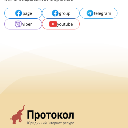
page
group
telegram
viber
youtube