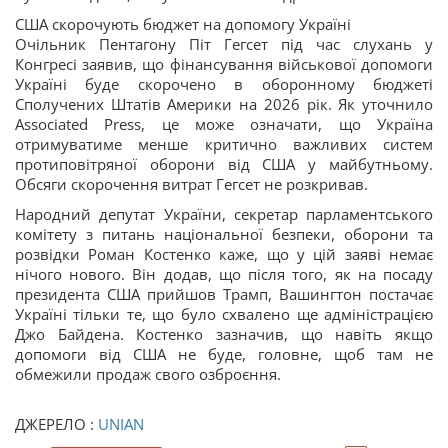
США скорочують бюджет на допомогу Україні
Очільник Пентагону Піт Гегсет під час слухань у
Конгресі заявив, що фінансування військової допомоги
Україні буде скорочено в оборонному бюджеті
Сполучених Штатів Америки на 2026 рік. Як уточнило
Associated Press, це може означати, що Україна
отримуватиме менше критично важливих систем
протиповітряної оборони від США у майбутньому.
Обсяги скорочення витрат Гегсет не розкривав.
Народний депутат України, секретар парламентського
комітету з питань національної безпеки, оборони та
розвідки Роман Костенко каже, що у цій заяві немає
нічого нового. Він додав, що після того, як на посаду
президента США прийшов Трамп, Вашингтон постачає
Україні тільки те, що було схвалено ще адміністрацією
Джо Байдена. Костенко зазначив, що навіть якщо
допомоги від США не буде, головне, щоб там не
обмежили продаж свого озброєння.
ДЖЕРЕЛО :
UNIAN