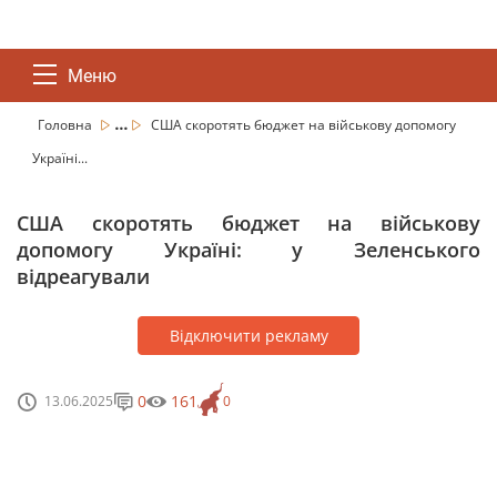
Меню
...
Головна
США скоротять бюджет на військову допомогу
Україні...
США скоротять бюджет на військову
допомогу Україні: у Зеленського
відреагували
Відключити рекламу
0
161
13.06.2025
0