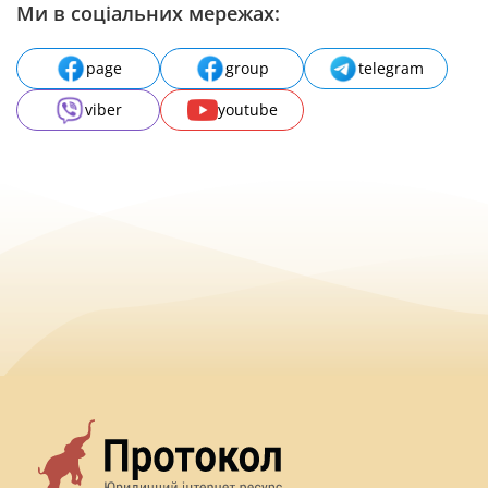
Ми в соціальних мережах:
page
group
telegram
viber
youtube