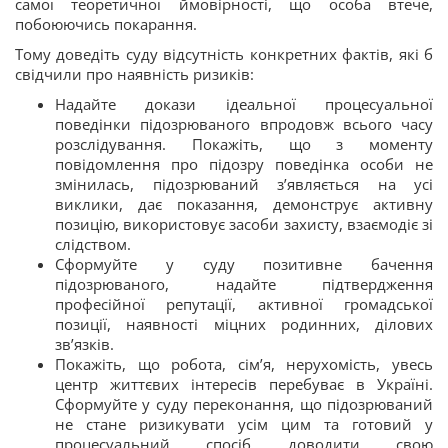
самої теоретичної ймовірності, що особа втече,
побоюючись покарання.
Тому доведіть суду відсутність конкретних фактів, які б
свідчили про наявність ризиків:
Надайте докази ідеальної процесуальної
поведінки підозрюваного впродовж всього часу
розслідування. Покажіть, що з моменту
повідомлення про підозру поведінка особи не
змінилась, підозрюваний з’являється на усі
виклики, дає показання, демонструє активну
позицію, використовує засоби захисту, взаємодіє зі
слідством.
Сформуйте у суду позитивне бачення
підозрюваного, надайте підтвердження
професійної репутації, активної громадської
позиції, наявності міцних родинних, ділових
зв’язків.
Покажіть, що робота, сім’я, нерухомість, увесь
центр життєвих інтересів перебуває в Україні.
Сформуйте у суду переконання, що підозрюваний
не стане ризикувати усім цим та готовий у
процесуальний спосіб доводити свою