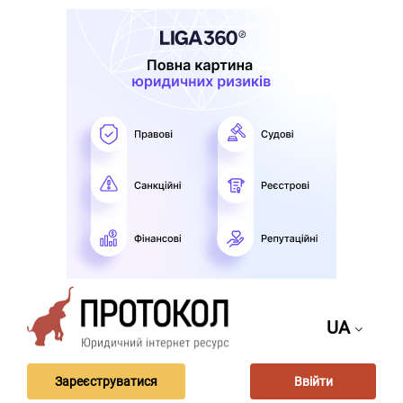
UA
Зареєструватися
Ввійти