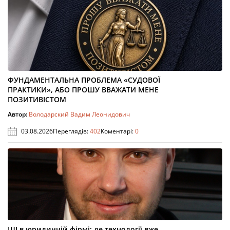
ФУНДАМЕНТАЛЬНА ПРОБЛЕМА «СУДОВОЇ
ПРАКТИКИ», АБО ПРОШУ ВВАЖАТИ МЕНЕ
ПОЗИТИВІСТОМ
Автор:
Володарский Вадим Леонидович
03.08.2026
Переглядів:
402
Коментарі:
0
ШІ в юридичній фірмі: де технології вже