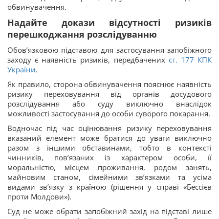
обвинувачення.
Надайте докази відсутності ризиків
перешкоджання розслідуванню
Обов’язковою підставою для застосування запобіжного
заходу є наявність ризиків, передбачених
ст. 177 КПК
України
.
Як правило, сторона обвинувачення пояснює наявність
ризику переховування від органів досудового
розслідування або суду виключно внаслідок
можливості застосування до особи суворого покарання.
Водночас під час оцінювання ризику переховування
вказаний елемент може братися до уваги виключно
разом з іншими обставинами, тобто в контексті
чинників, пов’язаних із характером особи, її
моральністю, місцем проживання, родом занять,
майновим станом, сімейними зв’язками та усіма
видами зв’язку з країною (рішення у справі «Бессієв
проти Молдови»).
Суд не може обрати запобіжний захід на підставі лише