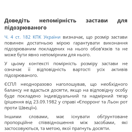
Доведіть непомірність застави для
підозрюваного
Ч. 4 ст. 182 КПК України
визначає, що розмір застави
повинен достатньою мірою гарантувати виконання
підозрюваним покладених на нього обов’язків та не
може бути явно непомірним для нього.
У цьому контексті помірність розміру застави не
означає її відповідність вартості усіх активів
підозрюваного.
ЄСПЛ неодноразово наголошував, що необхідного
балансу не вдасться досягти, якщо на відповідну особу
буде покладено індивідуальний та надмірний тягар
(рішення від 23.09.1982 у справі «Єпорронг та Льон рот
проти Швеції»).
Іншими словами, має існувати обґрунтоване
пропорційне співвідношення між засобами, які
застосовуються, та метою, якої прагнуть досягти.