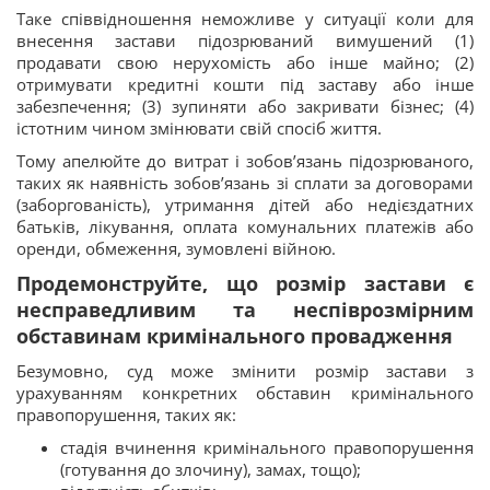
Таке співвідношення неможливе у ситуації коли для
внесення застави підозрюваний вимушений (1)
продавати свою нерухомість або інше майно; (2)
отримувати кредитні кошти під заставу або інше
забезпечення; (3) зупиняти або закривати бізнес; (4)
істотним чином змінювати свій спосіб життя.
Тому апелюйте до витрат і зобов’язань підозрюваного,
таких як наявність зобов’язань зі сплати за договорами
(заборгованість), утримання дітей або недієздатних
батьків, лікування, оплата комунальних платежів або
оренди, обмеження, зумовлені війною.
Продемонструйте, що розмір застави є
несправедливим та неспіврозмірним
обставинам кримінального провадження
Безумовно, суд може змінити розмір застави з
урахуванням конкретних обставин кримінального
правопорушення, таких як:
стадія вчинення кримінального правопорушення
(готування до злочину), замах, тощо);