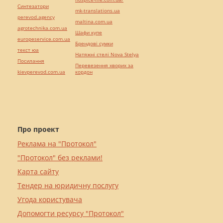
Синтезатори
mk-translations.ua
perevod.agency
maltina.com.ua
agrotechnika.com.ua
Шафи купе
europeservice.com.ua
Брендові сумки
текст юа
Натяжні стелі Nova Stelya
Посилання
Перевезення хворих за
kievperevod.com.ua
кордон
Про проект
Реклама на "Протокол"
"Протокол" без реклами!
Карта сайту
Тендер на юридичну послугу
Угода користувача
Допомогти ресурсу "Протокол"