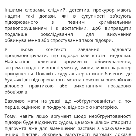
Іншими словами, слідчий, детектив, прокурор мають
надати такі докази, які в сукупності зв’язують
підозрюваного з певним кримінальним
правопорушенням і є достатніми, щоб виправдати
подальше розслідування для висунення
обвинувачення або спростування такої підозри.
У цьому контексті завдання адвоката
продемонструвати, що підозра має істотні недоліки.
Найчастіше ключові аргументи обвинувачення,
зокрема щодо наявності умислу, змови, мають характер
припущення. Покажіть суду альтернативне бачення, де
будь-які дії підозрюваного можна пояснити звичайною
діловою практикою або виконанням посадових
обов’язків.
Важливо мати на увазі, що «обґрунтованість» є, по-
перше, оцінною, а по-друге, відносною категорією.
Тому, навіть якщо аргумент щодо необґрунтованості
підозри буде відкинуто судом, це може цілком створити
підґрунтя вже для зменшення застави з урахуванням
інших підстав. Зокрема, відсутності вагомих доказів