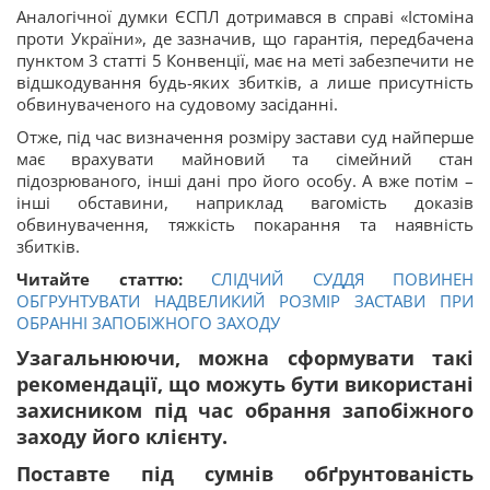
Аналогічної думки ЄСПЛ дотримався в справі «Істоміна
проти України», де зазначив, що гарантія, передбачена
пунктом 3 статті 5 Конвенції, має на меті забезпечити не
відшкодування будь-яких збитків, а лише присутність
обвинуваченого на судовому засіданні.
Отже, під час визначення розміру застави суд найперше
має врахувати майновий та сімейний стан
підозрюваного, інші дані про його особу. А вже потім –
інші обставини, наприклад вагомість доказів
обвинувачення, тяжкість покарання та наявність
збитків.
Читайте статтю:
СЛІДЧИЙ СУДДЯ ПОВИНЕН
ОБГРУНТУВАТИ НАДВЕЛИКИЙ РОЗМІР ЗАСТАВИ ПРИ
ОБРАННІ ЗАПОБІЖНОГО ЗАХОДУ
Узагальнюючи, можна сформувати такі
рекомендації, що можуть бути
використані
захисником під час обрання запобіжного
заходу його клієнту.
Поставте під сумнів обґрунтованість