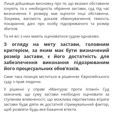
Лише дійшовши висновку про те, що вказані обставини
існують та є необхідність обрання застави, суд під час
визначення її розміру має оцінити інші обставини.
Зокрема, вагомість доказів обвинувачення; тяжкість
покарання; дані про особу підозрюваного та розмір
збитків.
Та не всі з них мають оцінюватися судом однаково.
З огляду на мету застави, головним
критерієм, за яким має бути визначений
розмір застави, є його достатність для
забезпечення виконання підозрюваним
його процесуальних обов’язків.
Саме така позиція міститься в рішеннях Європейського
суду з прав людини.
У рішенні у справі «Мангурас проти Іспанії» Суд
зазначив, що суму застави необхідно оцінювати за
ступенем впевненості, що можлива перспектива втрати
застави буде діяти як достатній стримувальний фактор,
щоб розвіяти будь-яке бажання втекти.