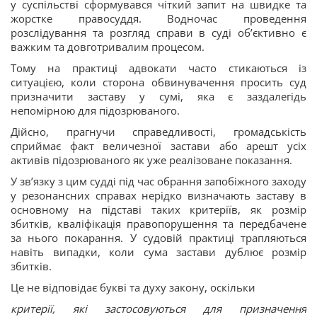
у суспільстві сформувався чіткий запит на швидке та
жорстке правосуддя. Водночас проведення
розслідування та розгляд справи в суді об’єктивно є
важким та довготривалим процесом.
Тому на практиці адвокати часто стикаються із
ситуацією, коли сторона обвинувачення просить суд
призначити заставу у сумі, яка є заздалегідь
непомірною для підозрюваного.
Дійсно, прагнучи справедливості, громадськість
сприймає факт величезної застави або арешт усіх
активів підозрюваного як уже реалізоване показання.
У зв’язку з цим судді під час обрання запобіжного заходу
у резонансних справах нерідко визначають заставу в
основному на підставі таких критеріїв, як розмір
збитків, кваліфікація правопорушення та передбачене
за нього покарання. У судовій практиці трапляються
навіть випадки, коли сума застави дублює розмір
збитків.
Це не відповідає букві та духу закону, оскільки
критерії, які застосовуються для призначення