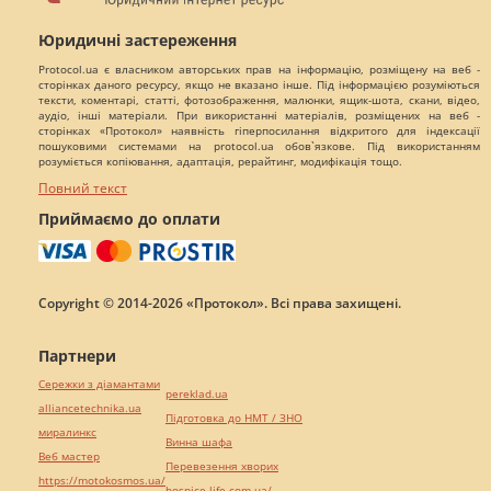
Юридичні застереження
Protocol.ua є власником авторських прав на інформацію, розміщену на веб -
сторінках даного ресурсу, якщо не вказано інше. Під інформацією розуміються
тексти, коментарі, статті, фотозображення, малюнки, ящик-шота, скани, відео,
аудіо, інші матеріали. При використанні матеріалів, розміщених на веб -
сторінках «Протокол» наявність гіперпосилання відкритого для індексації
пошуковими системами на protocol.ua обов`язкове. Під використанням
розуміється копіювання, адаптація, рерайтинг, модифікація тощо.
Повний текст
Приймаємо до оплати
Copyright © 2014-2026 «Протокол». Всі права захищені.
Партнери
Сережки з діамантами
pereklad.ua
alliancetechnika.ua
Підготовка до НМТ / ЗНО
миралинкс
Винна шафа
Веб мастер
Перевезення хворих
https://motokosmos.ua/
hospice-life.com.ua/