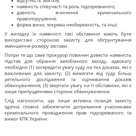
відсутність збитків;
наявність співучасті та роль підозрюваного;
давність вчинення кримінального
правопорушення;
форма вини, зокрема необережність, та інші.
У випадку їх наявності такі обставини мають бути
використані стороною захисту для обґрунтування
зменшення розміру застави.
Попри те що саме прокурор повинен довести наявність
підстав для обрання запобіжного заходу, адвокату
необхідно (1) зосередити увагу суду на тих доказах, які є
важливими для захисту; (2) вимагати від суду більш
ретельного дослідження та оцінювання доказів
обвинувачення; (3) звертати увагу на ті обставини, які є
лише припущеннями сторони обвинувачення.
Слід наголосити, що лише активна позиція захисту
здатна сповна забезпечити дотримання учасниками
кримінального провадження прав підозрюваного та
вимог КПК України.