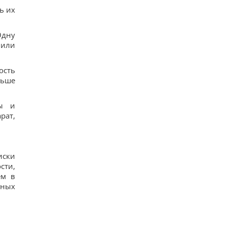
ь их
Одну
 или
ость
ньше
ты и
рат,
иски
сти,
ем в
ьных