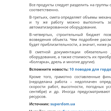
Все продукты следует разделить на группы
соответственно.
В-третьих, смета определяет объемы механ
и ту же работу можно выполнить за
автоматизированное оборудование.
В-четвертых, строительный бюджет по
возведения объекта. Чем подробнее расс
будет приблизительности, а значит, ниже р
В сметной документации обязательно
оборудование, а также стоимость их приоб
«болгарка», дрель и многие другие).
Вспомните новость:
10 поводов для горд
Кроме того, грамотно составленные фи
(недоделана работа – недоплачен опре
скорости работ, высотности, погодных ус
сентябре) и др. Иногда предусматриваю
ресурсов.
Источник:
superdom.ua