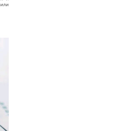
 или
Росія просуває іноземним замовникам нову
ракету для Су-57, - ЗМІ
12
Старий монітор ще рано викидати: як
використати його повторно з користю
10
Одна фраза миттєво поставить на місце
зверхню людину: психолог розкрила секрет
12
Росія збирається остаточно анексувати частину
Грузії, - країни НАТО
15
Суд продовжив тримання під вартою для
Коломойського, захист заявив про проблеми зі
здоров'ям
12
Київ буде значно краще підготовлений до зими,
але фактор обстрілів і можливостей ППО ніхто
не відміняв, - Пантелеєв
10
До 10 годин спізнення: через обстріли низка
поїздів курсують із затримками
13
Бюджетний вибір: названо головний
автомобільний бестселер у Європі
15