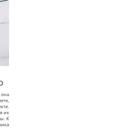
Гороскоп на 8 серпня: Левам – відпочинок,
Козерогам – зустріч з рідними
13
У кримінальній справі ринку "Столичний"
матеріалами стали дописи про підтримку ЗСУ, -
ЗМІ
14
Навроцький заявив про підтримку української
армії, але згадав про "прапори Бандери"
11
Українці висловили думку, коли закінчиться
війна, - результати опитування
24
Росія почала використовувати збільшену
версію "Гербери", - Флеш
о
14
 она
ете,
кте.
я их
ы. К
чика