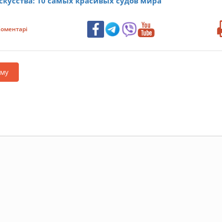
скусства: 10 самых красивых судов мира
оментарі
аму