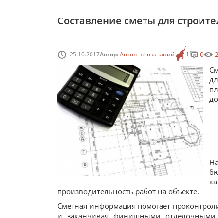
Составление сметы для строите
0
25.10.2017
Автор:
Автор не вказаний
1
См
д
п
до
На
бю
к
производительность работ на объекте.
Сметная информация помогает проконтролир
и заканчивая финишными отделочными р