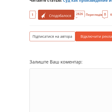
Читайте статью:
Суд как произведение и
0
2826
1
Переглядів
К
Сподобалося
Підписатися на автора
Відключити рекл
Залиште Ваш коментар: