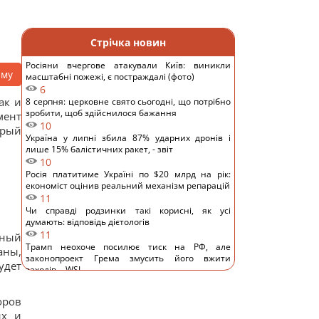
Стрічка новин
Росіяни вчергове атакували Київ: виникли
аму
масштабні пожежі, є постраждалі (фото)
6
ак и
8 серпня: церковне свято сьогодні, що потрібно
зробити, щоб здійснилося бажання
мент
10
орый
Україна у липні збила 87% ударних дронів і
лише 15% балістичних ракет, - звіт
10
Росія платитиме Україні по $20 млрд на рік:
економіст оцінив реальний механізм репарацій
11
Чи справді родзинки такі корисні, як усі
думають: відповідь дієтологів
11
ьный
Трамп неохоче посилює тиск на РФ, але
аны,
законопроект Грема змусить його вжити
удет
заходів, - WSJ
10
Саудівська Аравія, Пакистан і Туреччина уклали
оров
угоду про взаємну оборону, - Reuters
ых и
12