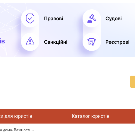
си для юристів
Каталог юристів
 дома. Важность...