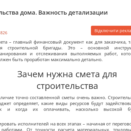
льства дома. Важность детализации
Відключити рекл
2826
ета – главный финансовый документ как для заказчика, т
ля строительной бригады. Это – основной инстру
ланирования и отслеживания выполняемых работ, кот
лжен быть проработан максимально детально.
Зачем нужна смета для
строительства
личие точно составленной сметы очень важно. Строител
джет определяет, какие виды ресурсов будут задействов
ак и когда их оплачивать, насколько высокой б
овать исполнителей на всех этапах – начиная от перегов
аботами. От точности расчета материальных, трудов