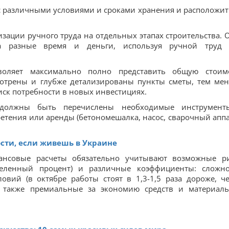
 с различными условиями и сроками хранения и расположит
изации ручного труда на отдельных этапах строительства. 
 разные время и деньги, используя ручной труд
зволяет максимально полно представить общую стоим
мотрены и глубже детализированы пункты сметы, тем ме
иск потребности в новых инвестициях.
 должны быть перечислены необходимые инструмен
ретения или аренды (бетономешалка, насос, сварочный аппа
ости, если живешь в Украине
нансовые расчеты обязательно учитывают возможные р
деленный процент) и различные коэффициенты: сложно
ловий (в октябре работы стоят в 1,3-1,5 раза дороже, ч
т также премиальные за экономию средств и материал