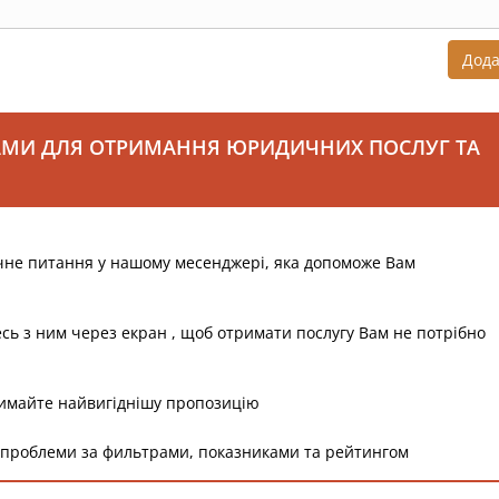
Дод
АМИ ДЛЯ ОТРИМАННЯ ЮРИДИЧНИХ ПОСЛУГ ТА
чне питання у нашому месенджері, яка допоможе Вам
есь з ним через екран , щоб отримати послугу Вам не потрібно
римайте найвигіднішу пропозицію
 проблеми за фильтрами, показниками та рейтингом