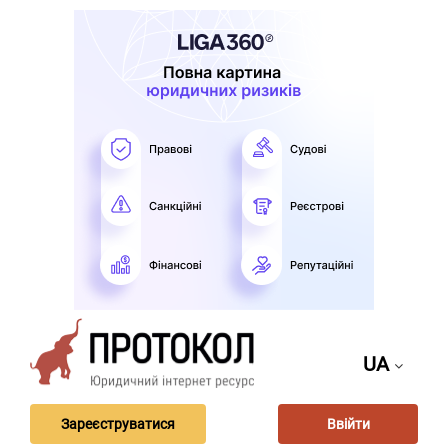
UA
Зареєструватися
Ввійти