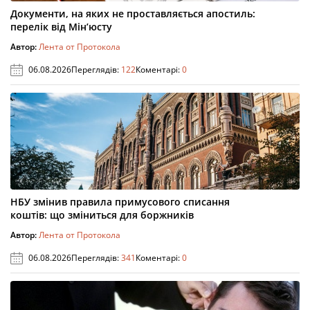
Документи, на яких не проставляється апостиль:
перелік від Мін’юсту
Автор:
Лента от Протокола
06.08.2026
Переглядів:
122
Коментарі:
0
НБУ змінив правила примусового списання
коштів: що зміниться для боржників
Автор:
Лента от Протокола
06.08.2026
Переглядів:
341
Коментарі:
0