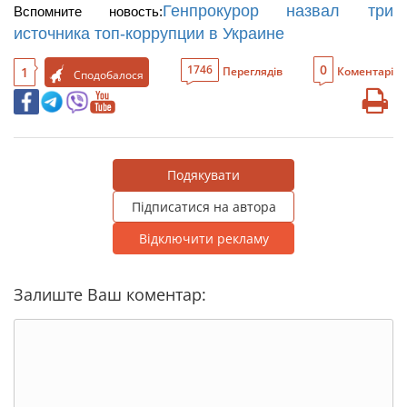
Генпрокурор назвал три
Вспомните новость:
источника топ-коррупции в Украине
0
1746
1
Переглядів
Коментарі
Сподобалося
Подякувати
Підписатися на автора
Відключити рекламу
Залиште Ваш коментар: