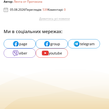
Автор:
Лента от Протокола
05.08.2026
Переглядів:
539
Коментарі:
0
Дивитись усі новини
Ми в соціальних мережах:
page
group
telegram
viber
youtube