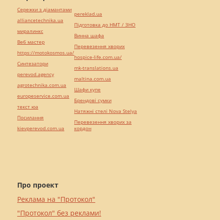
Сережки з діамантами
pereklad.ua
alliancetechnika.ua
Підготовка до НМТ / ЗНО
миралинкс
Винна шафа
Веб мастер
Перевезення хворих
https://motokosmos.ua/
hospice-life.com.ua/
Синтезатори
mk-translations.ua
perevod.agency
maltina.com.ua
agrotechnika.com.ua
Шафи купе
europeservice.com.ua
Брендові сумки
текст юа
Натяжні стелі Nova Stelya
Посилання
Перевезення хворих за
kievperevod.com.ua
кордон
Про проект
Реклама на "Протокол"
"Протокол" без реклами!