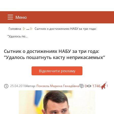
Меню
...
Головна
Сытник о достижениях НАБУ за три года:
"Удалось по...
Сытник о достижениях НАБУ за три года:
"Удалось пошатнуть касту неприкасаемых"
Відключити рекламу
0
1746
25.04.2018
Автор:
Понзель Марина Генадіївна
1