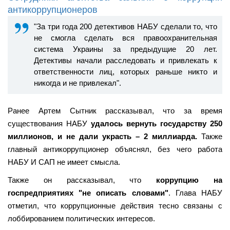
антикоррупционеров
"За три года 200 детективов НАБУ сделали то, что
не смогла сделать вся правоохранительная
система Украины за предыдущие 20 лет.
Детективы начали расследовать и привлекать к
ответственности лиц, которых раньше никто и
никогда и не привлекал".
Ранее Артем Сытник рассказывал, что за время
существования НАБУ
удалось
вернуть государству 250
миллионов, и не дали украсть – 2 миллиарда.
Также
главный антикоррупционер объяснял, без чего работа
НАБУ И САП не имеет смысла.
Также он рассказывал, что
коррупцию на
г
оспредприятиях "не описать словами"
. Глава НАБУ
отметил, что коррупционные действия тесно связаны с
лоббированием политических интересов.