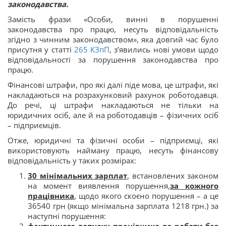
законодавства.
Замість фрази «Особи, виннi в порушеннi
законодавства про працю, несуть вiдповiдальнiсть
згiдно з чинним законодавством», яка довгий час було
присутня у статті
265
КЗпП
, з’явились нові умови щодо
відповідальності за порушення законодавства про
працю.
Фінансові штрафи, про які далі піде мова, це штрафи, які
накладаються на розрахунковий рахунок роботодавця.
До речі, ці штрафи накладаються не тільки на
юридичних осіб, але й на роботодавців – фізичних осіб
– підприємців.
Отже, юридичні та фізичні особи – підприємці, які
використовують найману працю, несуть фінансову
відповідальність у таких розмірах:
30 мінімальних зарплат
, встановлених законом
на момент виявлення порушення,
за кожного
працівника
, щодо якого скоєно порушення – а це
36540 грн (якщо мінімальна зарплата 1218 грн.) за
наступні порушення: