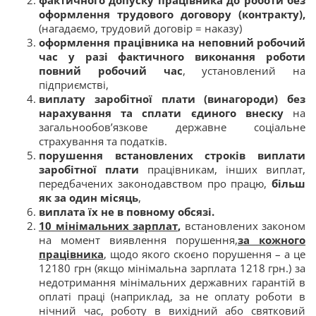
фактичного допуску працівника до роботи без
оформлення трудового договору (контракту),
(нагадаємо, трудовий договір = наказу)
оформлення працівника на неповний робочий
час у разі фактичного виконання роботи
повний робочий час
, установлений на
підприємстві,
виплату заробітної плати (винагороди) без
нарахування та сплати єдиного внеску
на
загальнообов’язкове державне соціальне
страхування та податків.
порушення встановлених строків виплати
заробітної плати
працівникам, інших виплат,
передбачених законодавством про працю,
більш
як за один місяць
,
виплата їх не в повному обсязі.
10 мінімальних зарплат
,
встановлених законом
на момент виявлення порушення,
за кожного
працівника
, щодо якого скоєно порушення – а це
12180 грн (якщо мінімальна зарплата 1218 грн.) за
недотримання мінімальних державних гарантій в
оплаті праці (наприклад, за не оплату роботи в
нічний час, роботу в вихідний або святковий