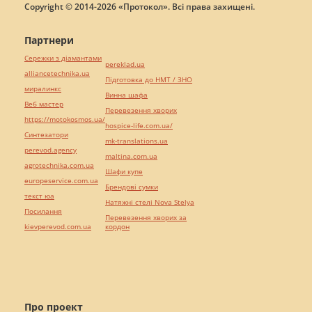
Copyright © 2014-2026 «Протокол». Всі права захищені.
Партнери
Сережки з діамантами
pereklad.ua
alliancetechnika.ua
Підготовка до НМТ / ЗНО
миралинкс
Винна шафа
Веб мастер
Перевезення хворих
https://motokosmos.ua/
hospice-life.com.ua/
Синтезатори
mk-translations.ua
perevod.agency
maltina.com.ua
agrotechnika.com.ua
Шафи купе
europeservice.com.ua
Брендові сумки
текст юа
Натяжні стелі Nova Stelya
Посилання
Перевезення хворих за
kievperevod.com.ua
кордон
Про проект