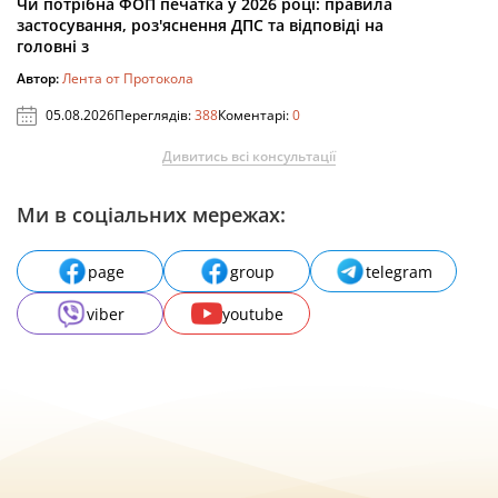
Чи потрібна ФОП печатка у 2026 році: правила
застосування, роз'яснення ДПС та відповіді на
головні з
Автор:
Лента от Протокола
05.08.2026
Переглядів:
388
Коментарі:
0
Дивитись всі консультації
Ми в соціальних мережах:
page
group
telegram
viber
youtube