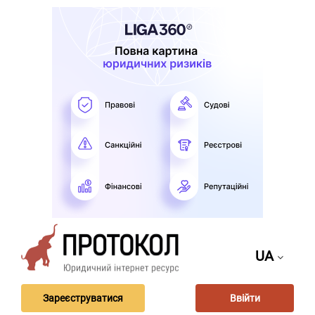
UA
Зареєструватися
Ввійти