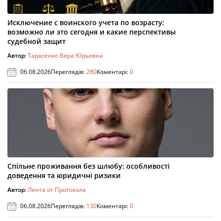
Исключение с воинского учета по возрасту:
возможно ли это сегодня и какие перспективы
судебной защит
Автор:
Тарасенко Вера Юрьевна
06.08.2026
Переглядів:
280
Коментарі:
0
Спільне проживання без шлюбу: особливості
доведення та юридичні ризики
Автор:
Лента от Протокола
06.08.2026
Переглядів:
130
Коментарі:
0