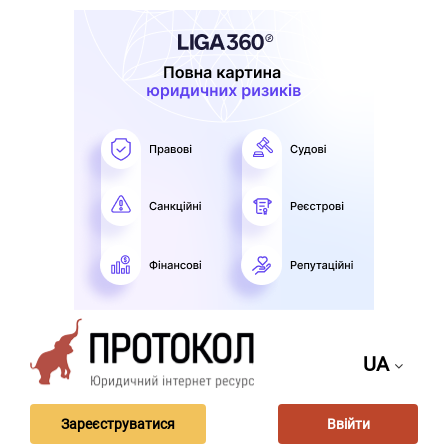
UA
Зареєструватися
Ввійти