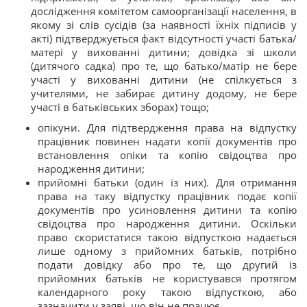
дослідження комітетом самоорганізації населення, в
якому зі слів сусідів (за наявності їхніх підписів у
акті) підтверджується факт відсутності участі батька/
матері у вихованні дитини; довідка зі школи
(дитячого садка) про те, що батько/матір не бере
участі у вихованні дитини (не спілкується з
учителями, не забирає дитину додому, не бере
участі в батьківських зборах) тощо;
опікуни. Для підтвердження права на відпустку
працівник повинен надати копії документів про
встановлення опіки та копію свідоцтва про
народження дитини;
прийомні батьки (один із них). Для отримання
права на таку відпустку працівник подає копії
документів про усиновлення дитини та копію
свідоцтва про народження дитини. Оскільки
право скористатися такою відпусткою надається
лише одному з прийомних батьків, потрібно
подати довідку або про те, що другий із
прийомних батьків не користувався протягом
календарного року такою відпусткою, або
зазначити у заяві, що він не працює.