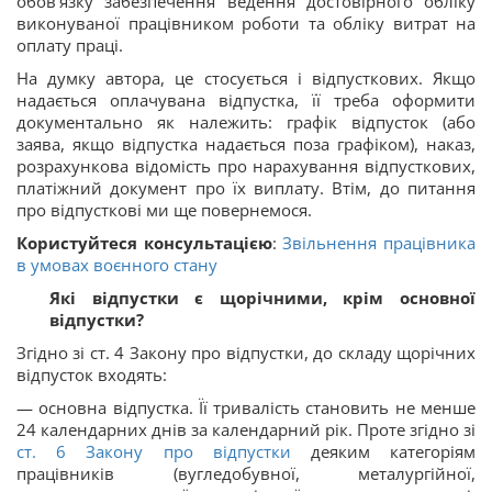
обов’язку забезпечення ведення достовірного обліку
виконуваної працівником роботи та обліку витрат на
оплату праці.
На думку автора, це стосується і відпусткових. Якщо
надається оплачувана відпустка, її треба оформити
документально як належить: графік відпусток (або
заява, якщо відпустка надається поза графіком), наказ,
розрахункова відомість про нарахування відпусткових,
платіжний документ про їх виплату. Втім, до питання
про відпусткові ми ще повернемося.
Користуйтеся консультацією
:
Звільнення працівника
в умовах воєнного стану
Які відпустки є щорічними, крім основної
відпустки?
Згідно зі ст. 4 Закону про відпустки, до складу щорічних
відпусток входять:
— основна відпустка. Її тривалість становить не менше
24 календарних днів за календарний рік. Проте згідно зі
ст. 6 Закону про відпустки
деяким категоріям
працівників (вугледобувної, металургійної,