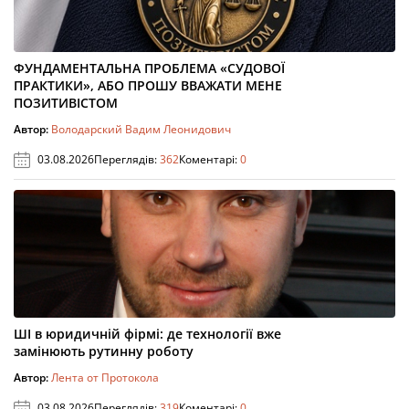
ФУНДАМЕНТАЛЬНА ПРОБЛЕМА «СУДОВОЇ
ПРАКТИКИ», АБО ПРОШУ ВВАЖАТИ МЕНЕ
ПОЗИТИВІСТОМ
Автор:
Володарский Вадим Леонидович
03.08.2026
Переглядів:
362
Коментарі:
0
ШІ в юридичній фірмі: де технології вже
замінюють рутинну роботу
Автор:
Лента от Протокола
03.08.2026
Переглядів:
319
Коментарі:
0