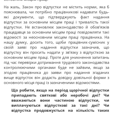
На жаль, Закон про відпустки не містить норми, яка б
пояснювала, чи потрібно працівникові надавати будь-
які документи, що підтверджують факт надання
відпустки за основним місцем праці і тривалість такої
відпустки. Не встановлює законодавство й обов’язків
працедавця за основним місцем праці повідомляти такі
відомості за неосновним місцем праці працівника. На
нашу думку, досить того, щоби працівник-сумісник у
своїй заяві про надання відпустки зазначив, що
відпустку він просить надати у зв’язку з відпусткою за
основним місцем праці. Проте для уникнення запитань
під час перевірки дотримання трудового законодавства
контролюючими органами буде не зайвим, якщо за
згодою працівника до заяви про надання згаданих
вище відпусток він додасть довідку довільної форми з
основного місця праці із зазначеними відомостями.
Що робити, якщо на період щорічної відпустки
припадають святкові або неробочі дні? Чи
вважаються вони частиною відпустки, чи
виплачуються відпусткові за такі дні? Чи
відпустка продовжується на кількість таких