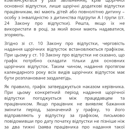
основної відпустки, лише щорічні додаткові відпустки
працівникам, які мають дітей або повнолітню дитину –
особу з інвалідністю з дитинства підгрупи А I групи (ст.
24 Закону про відпустки). Решта, якщо їх не
використати в році, за який вони мають надаватися,
згоряють.
Згідно зі ст. 10 Закону про відпустки, черговість
надання щорічних відпусток встановлюється графіком.
При цьому у ст. 10 Закону про відпустки не сказано, що
графік потрібно складати тільки для основних
щорічних відпусток. Таким чином, надання протягом
календарного року всіх видів щорічних відпусток має
бути розплановане заздалегідь.
Як правило, графік затверджується наказом керівника.
При цьому конкретний період надання щорічної
відпустки погоджується між працедавцем та
працівником. Якщо працівник не виявляє бажання
змінити період, зазначений у графіку, то його
відправляють у відпустку за графіком, письмово
повідомивши про дату початку відпустки не пізніше ніж
за два тижні (заява працівника про надання такої