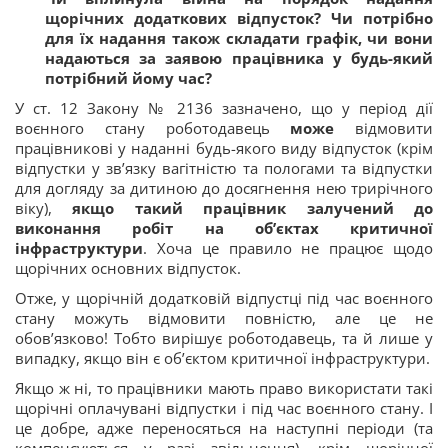
щорічних додаткових відпусток? Чи потрібно
для їх надання також складати графік, чи вони
надаються за заявою працівника у будь-який
потрібний йому час?
У ст. 12 Закону № 2136 зазначено, що у період дії
воєнного стану роботодавець
може
відмовити
працівникові у наданні будь-якого виду відпусток (крім
відпустки у зв’язку вагітністю та пологами та відпустки
для догляду за дитиною до досягнення нею трирічного
віку),
якщо такий працівник залучений до
виконання робіт на об’єктах критичної
інфраструктури
. Хоча це правило не працює щодо
щорічних основних відпусток.
Отже, у щорічній додатковій відпустці під час воєнного
стану можуть відмовити повністю, але це не
обов’язково! Тобто вирішує
роботодавець
, та й лише у
випадку, якщо
він є об’єктом критичної інфраструктури
.
Якщо ж ні, то працівники мають право використати такі
щорічні оплачувані відпустки і під час воєнного стану. І
це добре, адже переносяться на наступні періоди (та
компенсуються у разі звільнення), крім щорічної