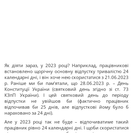
Як діяти зараз, у 2023 році? Наприклад, працівникові
встановлено щорічну основну відпустку тривалістю 24
календарні дні, і він хоче нею скористатися з 21.06.2023
р. Раніше ми би пам’ятали, що 28.06.2023 р. – День
Конституції України (святковий день згідно зі ст. 73
КЗпП України). І цей святковий день до періоду
відпустки не увійшов би (фактично працівник
відпочивав би 25 днів, але відпусткові йому було б
нараховано за 24 дні).
Але у 2023 році так не буде – відпочиватиме такий
працівник рівно 24 календарні дні. І щоби скористатися