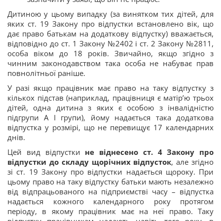
Дитиною у цьому випадку (за винятком тих дітей, для
яких ст. 19 Закону про відпустки встановлено вік, що
дає право батькам на додаткову відпустку) вважається,
відповідно до ст. 1 Закону №2402
і ст. 2 Закону №2811,
особа віком до 18 років. Звичайно, якщо згідно з
чинним законодавством така особа не набуває прав
повнолітньої раніше.
У разі якщо працівник має право на таку відпустку з
кількох підстав (наприклад, працівниця є матір’ю трьох
дітей, одна дитина з яких є особою з інвалідністю
підгрупи А I групи), йому надається така додаткова
відпустка у розмірі, що не перевищує 17 календарних
днів.
Цей вид відпустки
не віднесено ст. 4 Закону про
відпустки до складу щорічних відпусток
, але згідно
зі ст. 19 Закону про відпустки надається щороку. При
цьому право на таку відпустку батьки мають незалежно
від відпрацьованого на підприємстві часу – відпустка
надається кожного календарного року протягом
періоду, в якому працівник має на неї право. Таку
відпустку працівникам надають навіть того року, в