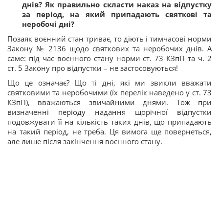
днів? Як правильно скласти наказ на відпустку
за період, на який припадають святкові та
неробочі дні?
Позаяк воєнний стан триває, то діють і тимчасові норми
Закону № 2136 щодо святкових та неробочих днів. А
саме: під час воєнного стану норми ст. 73 КЗпП та ч. 2
ст. 5 Закону про відпустки – не застосовуються!
Що це означає? Що ті дні, які ми звикли вважати
святковими та неробочими (їх перелік наведено у ст. 73
КЗпП), вважаються звичайними днями. Тож при
визначенні періоду надання щорічної відпустки
подовжувати її на кількість таких днів, що припадають
на такий період, не треба. Ця вимога ще повернеться,
але лише після закінчення воєнного стану.