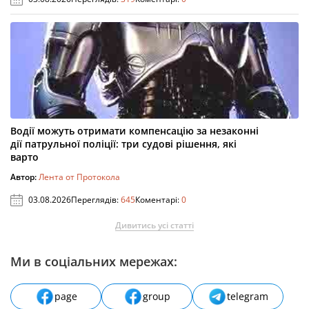
Водії можуть отримати компенсацію за незаконні
дії патрульної поліції: три судові рішення, які
варто
Автор:
Лента от Протокола
03.08.2026
Переглядів:
645
Коментарі:
0
Дивитись усі статті
Ми в соціальних мережах:
page
group
telegram