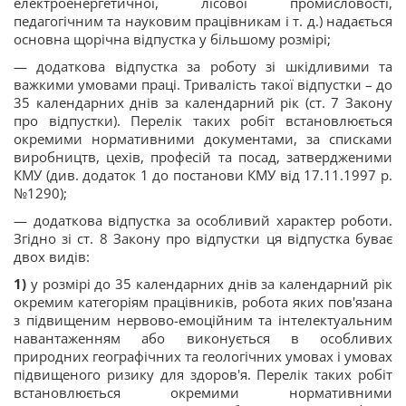
електроенергетичної, лісової промисловості,
педагогічним та науковим працівникам і т. д.) надається
основна щорічна відпустка у більшому розмірі;
— додаткова відпустка за роботу зі шкідливими та
важкими умовами праці. Тривалість такої відпустки – до
35 календарних днів за календарний рік (ст. 7 Закону
про відпустки). Перелік таких робіт встановлюється
окремими нормативними документами, за списками
виробництв, цехів, професій та посад, затвердженими
КМУ
(див. додаток 1 до постанови КМУ від 17.11.1997 р.
№1290);
— додаткова відпустка за особливий характер роботи.
Згідно зі ст. 8 Закону про відпустки ця відпустка буває
двох видів:
1)
у розмірі до 35 календарних днів за календарний рік
окремим категоріям працівників, робота яких пов'язана
з підвищеним нервово-емоційним та інтелектуальним
навантаженням або виконується в особливих
природних географічних та геологічних умовах і умовах
підвищеного ризику для здоров'я. Перелік таких робіт
встановлюється окремими нормативними