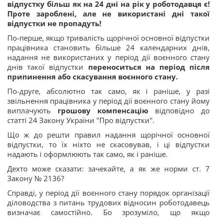
відпустку більш як на 24 дні на рік у роботодавця є!
Проте зароблені, але не використані дні такої
відпустки не пропадуть!
По-перше, якщо тривалість щорічної основної відпустки
працівника становить більше 24 календарних днів,
надання не використаних у період дії воєнного стану
днів такої відпустки
переноситься на період після
припинення або скасування воєнного стану.
По-друге, абсолютно так само, як і раніше, у разі
звільнення працівника у період дії воєнного стану йому
виплачують
грошову компенсацію
відповідно до
статті 24 Закону України "Про відпустки".
Що ж до решти правил надання щорічної основної
відпустки, то їх ніхто не скасовував, і ці відпустки
надають і оформлюють так само, як і раніше.
Дехто може сказати: зачекайте, а як же норми ст. 7
Закону № 2136?
Справді, у період дії воєнного стану порядок організації
діловодства з питань трудових відносин роботодавець
визначає самостійно. Бо зрозуміло, що якщо