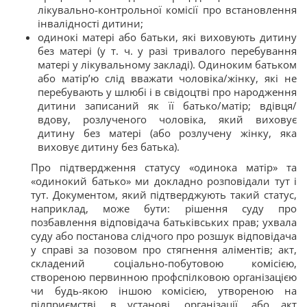
лікувально-контрольної комісії про встановлення
інвалідності дитини;
одинокі матері або батьки, які виховують дитину
без матері (у т. ч. у разі тривалого перебування
матері у лікувальному закладі). Одиноким батьком
або матір’ю слід вважати чоловіка/жінку, які не
перебувають у шлюбі і в свідоцтві про народження
дитини записаний як її батько/матір; вдівця/
вдову, розлученого чоловіка, який виховує
дитину без матері (або розлучену жінку, яка
виховує дитину без батька).
Про підтвердження статусу «одинока матір» та
«одинокий батько» ми докладно розповідали тут
і
тут
. Документом, який підтверджують такий статус,
наприклад, може бути: рішення суду про
позбавлення відповідача батьківських прав; ухвала
суду або постанова слідчого про розшук відповідача
у справі за позовом про стягнення аліментів; акт,
складений соціально-побутовою комісією,
створеною первинною профспілковою організацією
чи будь-якою іншою комісією, утвореною на
підприємстві, в установі, організації, або акт