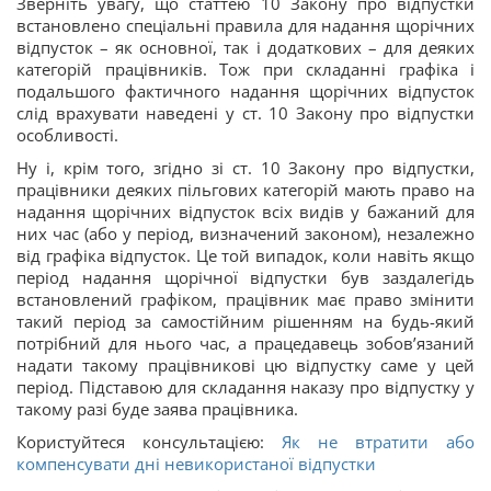
Зверніть увагу, що статтею 10 Закону про відпустки
встановлено спеціальні правила для надання щорічних
відпусток – як основної, так і додаткових – для деяких
категорій працівників. Тож
при складанні графіка і
подальшого фактичного надання
щорічних відпусток
слід врахувати наведені у ст. 10 Закону про відпустки
особливості.
Ну і, крім того, згідно зі ст. 10 Закону про відпустки,
працівники деяких пільгових категорій мають право на
надання щорічних відпусток всіх видів у бажаний для
них час (або у період, визначений законом), незалежно
від графіка відпусток. Це той випадок, коли навіть якщо
період надання щорічної відпустки був заздалегідь
встановлений графіком, працівник має право змінити
такий період за самостійним рішенням на будь-який
потрібний для нього час, а працедавець зобов’язаний
надати такому працівникові цю відпустку саме у цей
період. Підставою для складання наказу про відпустку у
такому разі буде заява працівника.
Користуйтеся консультацією:
Як не втратити або
компенсувати дні невикористаної відпустки