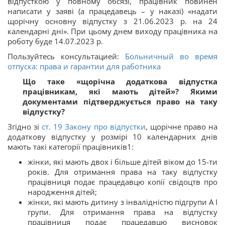
відпусткою у повному обсязі, працівник повинен
написати у заяві (а працедавець – у наказі) «надати
щорічну основну відпустку з 21.06.2023 р. на 24
календарні дні». При цьому днем виходу працівника на
роботу буде 14.07.2023 р.
Пользуйтесь консультацией:
Больничный во время
отпуска: права и гарантии для работника
Що таке «щорічна додаткова відпустка
працівникам, які мають дітей»? Якими
документами підтверджується право на таку
відпустку?
Згідно зі
ст. 19 Закону про відпустки
, щорічне право на
додаткову відпустку у розмірі 10 календарних днів
мають такі категорії
працівників
1
:
жінки, які мають двох і більше дітей віком до 15-ти
років. Для отримання права на таку відпустку
працівниця подає працедавцю копії свідоцтв про
народження дітей;
жінки, які мають дитину з інвалідністю підгрупи А I
групи. Для отримання права на відпустку
працівниця подає працедавцю висновок