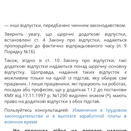
— інші відпустки, передбачені чинним законодавством.
Зверніть увагу, що щорічні додаткові відпустки,
встановлені ст. 4 Закону про відпустки, надаються
пропорційно до фактично відпрацьованого часу (п. 9
Порядку №16
).
Також, згідно зі ст. 10 Закону про відпустки, такі
додаткові відпустки надаються понад щорічну основну
відпустку. Щоправда, надання таких відпусток є
можливим тільки на одній із підстав, яку обирає сам
працівник. I лише працівники, які працюють на роботах,
посадах або професіях, що у додатках 1 і 2 до постанови
КМУ від 17.11.1997 р. №1290 виділені знаком (*), мають
право на додаткові відпустки з обох підстав.
Пользуйтесь консультацией:
Изменения в трудовом
законодательстве и в выплате заработной платы в
военное время
Чи вплинула війна на порядок надання