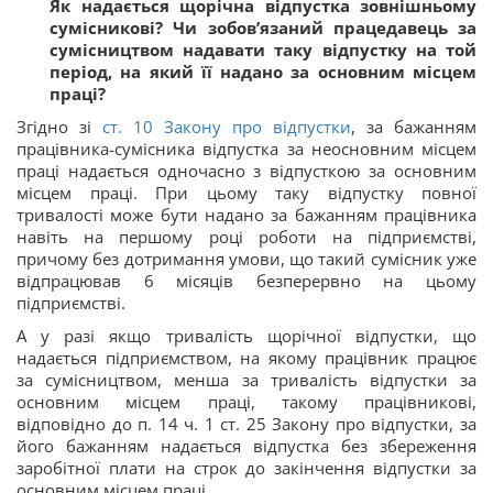
Як надається щорічна відпустка зовнішньому
сумісникові? Чи зобов’язаний працедавець за
сумісництвом надавати таку відпустку на той
період, на який її надано за основним місцем
праці?
Згідно зі
ст. 10 Закону про відпустки
, за бажанням
працівника-сумісника відпустка за неосновним місцем
праці надається одночасно з відпусткою за основним
місцем праці. При цьому таку відпустку повної
тривалості може бути надано за бажанням працівника
навіть на першому році роботи на підприємстві,
причому без дотримання умови, що такий сумісник уже
відпрацював 6 місяців безперервно на цьому
підприємстві.
А у разі якщо тривалість щорічної відпустки, що
надається підприємством, на якому працівник працює
за сумісництвом, менша за тривалість відпустки за
основним місцем праці, такому працівникові,
відповідно до п. 14 ч. 1 ст. 25 Закону про відпустки, за
його бажанням надається відпустка без збереження
заробітної плати на строк до закінчення відпустки за
основним місцем праці.