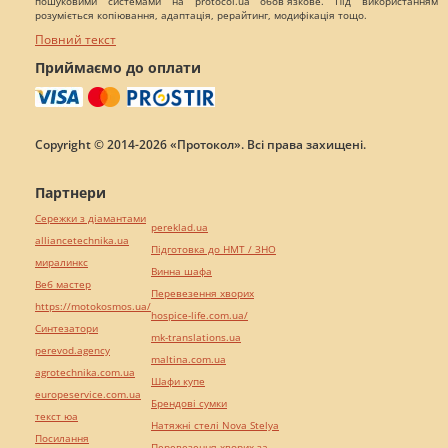
пошуковими системами на protocol.ua обов`язкове. Під використанням
розуміється копіювання, адаптація, рерайтинг, модифікація тощо.
Повний текст
Приймаємо до оплати
Copyright © 2014-2026 «Протокол». Всі права захищені.
Партнери
Сережки з діамантами
pereklad.ua
alliancetechnika.ua
Підготовка до НМТ / ЗНО
миралинкс
Винна шафа
Веб мастер
Перевезення хворих
https://motokosmos.ua/
hospice-life.com.ua/
Синтезатори
mk-translations.ua
perevod.agency
maltina.com.ua
agrotechnika.com.ua
Шафи купе
europeservice.com.ua
Брендові сумки
текст юа
Натяжні стелі Nova Stelya
Посилання
Перевезення хворих за