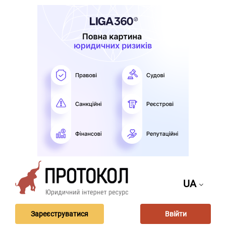
UA
Зареєструватися
Ввійти