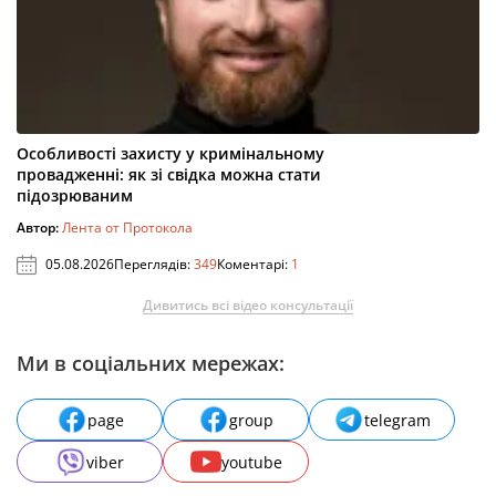
Особливості захисту у кримінальному
провадженні: як зі свідка можна стати
підозрюваним
Автор:
Лента от Протокола
05.08.2026
Переглядів:
349
Коментарі:
1
Дивитись всі відео консультації
Ми в соціальних мережах:
page
group
telegram
viber
youtube