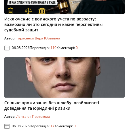
Исключение с воинского учета по возрасту:
возможно ли это сегодня и какие перспективы
судебной защит
Автор:
Тарасенко Вера Юрьевна
06.08.2026
Переглядів:
110
Коментарі:
0
Спільне проживання без шлюбу: особливості
доведення та юридичні ризики
Автор:
Лента от Протокола
06.08.2026
Переглядів:
17
Коментарі:
0