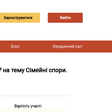
Зареєструватися
Ввійти
Блог
Юридичний світ
 на тему Сімейні спори.
Вартість участі