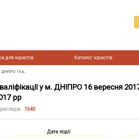
си для юристів
Каталог юристів
 ДНІПРО 16 в...
аліфікації у м. ДНІПРО 16 вересня 2017
017 рр
реглядів :
1540
Дата події