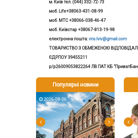
м. Київ тел. (044) 332-72-73
моб. Life+38063-431-08-99
моб. MTC +38066-038-46-47
моб. Київстар +38067-813-19-98
електронна пошта:
vns.lviv@gmail.com
ТОВАРИСТВО З ОБМЕЖЕНОЮ ВІДПОВІДАЛЬ
ЄДРПОУ 39455211
р/р26009053822264 ЛВ ПАТ КБ “ПриватБа
Популярні новини
2026-08-06
2026-08-03
2026-08
202