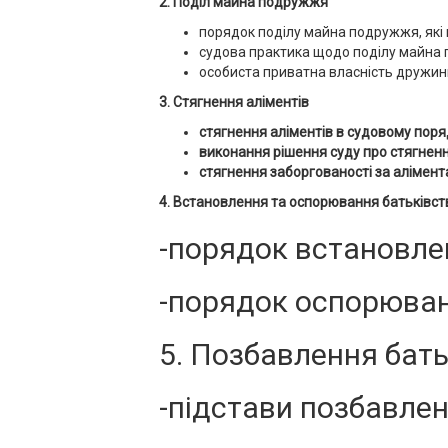
2. Поділ майна подружжя
порядок поділу майна подружжя, які
судова практика щодо поділу майна
особиста приватна власність дружин
3. Стягнення аліментів
стягнення аліментів в судовому поря
виконання рішення суду про стягненн
стягнення заборгованості за алімен
4. Встановлення та оспорювання батьківст
-порядок встановле
-порядок оспорюван
5. Позбавлення бать
-підстави позбавлен