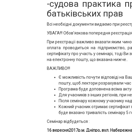
-судова практика п
батьківських прав
Всі необхідні документи видаємо при реєстр
УВАГА!!! Обов’язкова попередня реєстрація
При реєстрації важливо вказати яким чином
оплата проводиться на підприємство, р
сертифікату про участь у семінарі, тоді В
на електронну пошту, що вказана нижче..
ВАЖЛИВО!!!
Є можливість почути відповіді на Ва
пошту, щоб лектори розрахували час 
Програма буде доповнена всіма акту
Для учасників з інших регіонів, при 
Після семінару кожному учаснику над
Кожний учасник отримає сертифікат п
буде вказано тривалість семінару 5 го
Семінар відбудеться :
16 вересня2017р.
м. Дніпро,
вул. Набережна