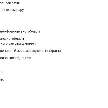
ння слухачів
ченню семінару.
ано-Франківської області
нської області.
ського самоврядування.
іональній асоціації адвокатів України.
раїнських виданнях.
ті.
ни.