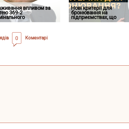
д встановив для
вживання впливом за
Документи, на яких не
Переоформлення
Нові критерії для
Восьмий ААС факти
дування шкоди
тею 369-2
Кого з юристів замінить ШІ,
проставляється апостиль:
відстрочки за іншою
бронювання на
підтвердив, що ЦВ
мінального
а хто зароблятиме міль
пер
підставою: нов
підприємствах, що
скас
ядів
0
Коментарі