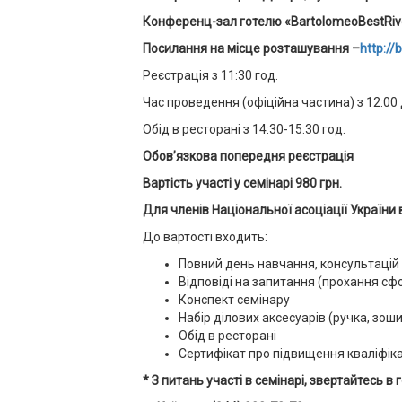
Конференц-зал готелю «
BartolomeoBestRiv
Посилання на місце розташування –
http:/
Реєстрація з 11:30 год.
Час проведення (офіційна частина) з 12:00 
Обід в ресторані з 14:30-15:30 год.
Обов’язкова попередня реєстрація
Вартість участі у семінарі 980 грн
.
Для членів Національної асоціації України в
До вартості входить:
Повний день навчання, консультацій
Відповіді на запитання (прохання с
Конспект семінару
Набір ділових аксесуарів (ручка, зош
Обід в ресторані
Сертифікат про підвищення кваліфік
* З питань участі в семінарі, звертайтесь 