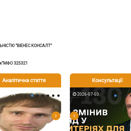
НІСТЮ “ВІЕНЕС КОНСАЛТ”
нк”МФО 325321
Аналітична стаття
Консультації
-06
6-08-04
2026-05-25
2026-08-06
2026-08-04
2026-07-03
2026-07-30