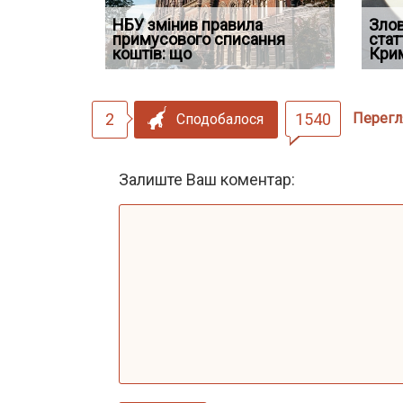
НБУ змінив правила
Водії можуть отримати
Якщо су
Зло
 ефективним
примусового списання
компенсацію за незаконні
відшко
стат
сту речових
коштів: що
дії
наявніс
Кри
2
1540
Перегл
Сподобалося
Залиште Ваш коментар: