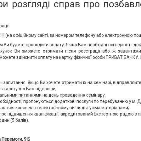
ри розгляді справ про позбав
ації.
 !!! (на офіційному сайті, за номером телефону або електронною п
 Ви будете проводити оплату. Якщо Вам необхідні всі підзвітні доку
ахунок Ви зможете отримати після реєстрації або ж завантаж
и зможете здійснити оплату на картку фізичної особи ПРИВАТ БАНКУ.
ші запитання. Якщо Ви хочете отримати їх на семінарі, відправля
та доступно Вам відповіли;
альними питаннями на день проведення семінару.
необхідності, пропонуються додаткові послуги по перебуванню у м. 
ається конспект в електронному вигляді з усіма матеріалами;
ро підвищення кваліфікації, акредитований Експертною радою з пи
дин (5 балів).
 Перемоги, 9 Б