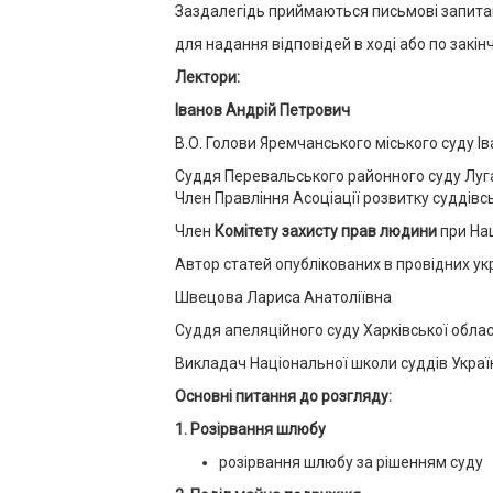
Заздалегідь приймаються письмові запита
для надання відповідей в ході або по закін
Лектори:
Іванов Андрій Петрович
В.О. Голови Яремчанського міського суду Ів
Суддя Перевальського районного суду Луга
Член Правління Асоціації розвитку суддів
Член
Комітету захисту прав людини
при Нац
Автор статей опублікованих в провідних ук
Швецова Лариса Анатоліївна
Суддя апеляційного суду Харківської облас
Викладач Національної школи суддів Украї
Основні питання до розгляду:
1. Розірвання шлюбу
розірвання шлюбу за рішенням суду