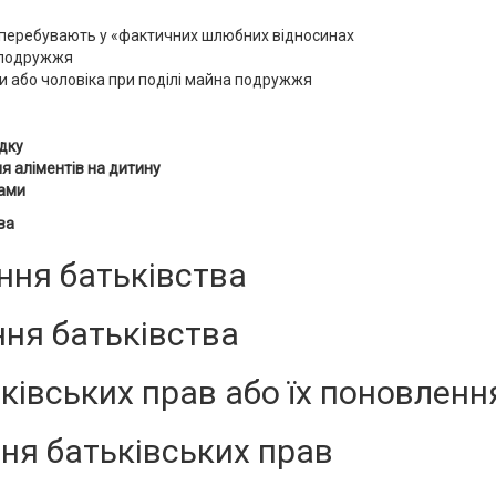
 перебувають у «фактичних шлюбних відносинах
 подружжя
и або чоловіка при поділі майна подружжя
дку
я аліментів на дитину
тами
ва
ння батьківства
ня батьківства
ківських прав або їх поновленн
ня батьківських прав