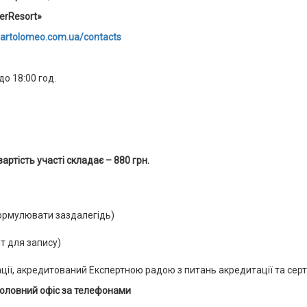
erResort
»
/bartolomeo.com.ua/contacts
до 18:00 год.
артість участі складає – 880 грн.
формулювати заздалегідь)
ит для запису)
ації, акредитований Експертною
радою з питань акредитації та сер
в головний офіс за телефонами