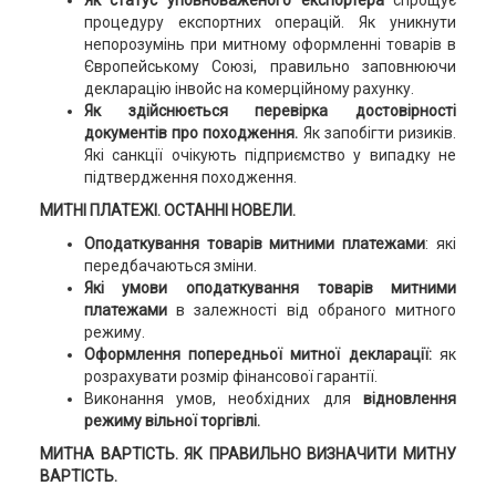
Як статус уповноваженого експортера
спрощує
процедуру експортних операцій. Як уникнути
непорозумінь при митному оформленні товарів в
Європейському Союзі, правильно заповнюючи
декларацію інвойс на комерційному рахунку.
Як здійснюється перевірка достовірності
документів про походження.
Як запобігти ризиків.
Які санкції очікують підприємство у випадку не
підтвердження походження.
МИТНІ ПЛАТЕЖІ. ОСТАННІ
НОВЕЛИ.
Оподаткування товарів митними платежами
: які
передбачаються зміни.
Які умови оподаткування товарів митними
платежами
в залежності від обраного митного
режиму.
Оформлення попередньої митної декларації:
як
розрахувати розмір фінансової гарантії.
Виконання умов, необхідних для
відновлення
режиму вільної торгівлі.
МИТНА ВАРТІСТЬ. ЯК ПРАВИЛЬНО ВИЗНАЧИТИ МИТНУ
ВАРТІСТЬ.