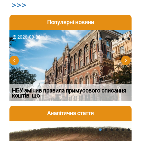
>>>
Популярні новини
2026-08-06
2
о
НБУ змінив правила примусового списання
Пр
коштів: що
за
Аналітична стаття
2026-08-04
2