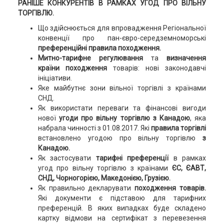
РАНІШЕ КОНКУРЕНТІВ В РАМКАХ УГОД ПРО ВІЛЬНУ
ТОРГІВЛЮ.
Що здійснюється для впровадження Регіональної
конвенції про пан-євро-середземноморські
преференційні правила походження.
Митно-тарифне регулювання
та
визначення
країни походження
товарів: нові законодавчі
ініціативи.
Яке майбутнє зони вільної торгівлі з країнами
СНД.
Як використати переваги та фінансові вигоди
нової
угоди про вільну торгівлю з Канадою
, яка
набрала чинності з 01.08.2017. Які
правила торгівлі
встановлено угодою про вільну торгівлю
з
Канадою.
Як застосувати
тарифні преференції
в рамках
угод про вільну торгівлю з країнами
ЄС, ЄАВТ,
СНД, Чорногорією, Македонією, Грузією.
Як правильно декларувати
походження товарів.
Які документи є підставою для тарифних
преференцій. В яких випадках буде складено
картку відмови на сертифікат з перевезення