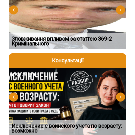
Зловживання впливом за статтею 369-2
Пе
Кримінального
пі
Консультації
2026-08-06
2
о
Исключение с воинского учета по возрасту:
Ви
возможно
чи