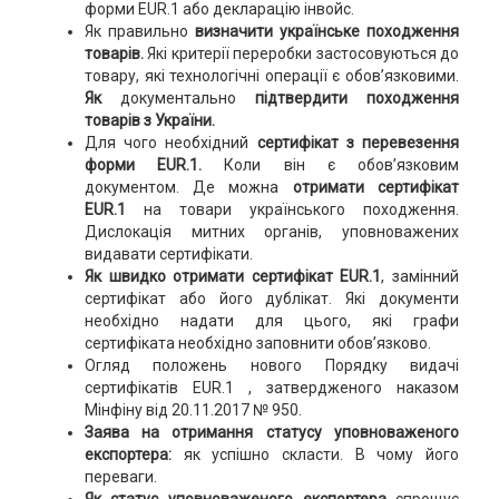
форми EUR.1 або декларацію інвойс.
Як правильно
визначити українське походження
товарів.
Які критерії переробки застосовуються до
товару, які технологічні операції є обов’язковими.
Як
документально
підтвердити походження
товарів з України.
Для чого необхідний
сертифікат з перевезення
форми EUR.1.
Коли він є обов’язковим
документом. Де можна
отримати сертифікат
EUR.1
на товари українського походження.
Дислокація митних органів, уповноважених
видавати сертифікати.
Як швидко отримати сертифікат EUR.1
, замінний
сертифікат або його дублікат. Які документи
необхідно надати для цього, які графи
сертифіката необхідно заповнити обов’язково.
Огляд положень нового Порядку видачі
сертифікатів EUR.1 , затвердженого наказом
Мінфіну від 20.11.2017 № 950.
Заява на отримання статусу уповноваженого
експортера:
як успішно скласти. В чому його
переваги.