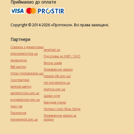
Приймаємо до оплати
Copyright © 2014-2026 «Протокол». Всі права захищені.
Партнери
Сережки з діамантами
pereklad.ua
alliancetechnika.ua
Підготовка до НМТ / ЗНО
миралинкс
Винна шафа
Веб мастер
Перевезення хворих
https://motokosmos.ua/
hospice-life.com.ua/
Синтезатори
mk-translations.ua
perevod.agency
maltina.com.ua
agrotechnika.com.ua
Шафи купе
europeservice.com.ua
Брендові сумки
текст юа
Натяжні стелі Nova Stelya
Посилання
Перевезення хворих за
kievperevod.com.ua
кордон