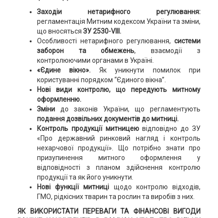
Заходіи нетарифного регулювання:
регламентація Митним кодексом України та зміни,
що вносяться
ЗУ 2530-VIII.
Особливості нетарифного регулювання,
системи
заборон та обмежень
, взаємодії з
контролюючими органами в Україні.
«Єдине вікно».
Як уникнути помилок при
користуванні порядком “Єдиного вікна”.
Нові види контролю,
що передують митному
оформленню.
Зміни
до законів України, що регламентують
подання дозвільних документів до митниці.
Контроль продукції митницею
відповідно до ЗУ
«Про державний ринковий нагляд і контроль
нехарчової продукції». Що потрібно знати про
призупинення митного оформлення у
відповідності з планом здійснення контролю
продукції та як його уникнути.
Нові функції митниці
щодо контролю відходів,
ГМО, рідкісних тварин та рослин та виробів з них.
ЯК ВИКОРИСТАТИ ПЕРЕВАГИ ТА ФІНАНСОВІ ВИГОДИ