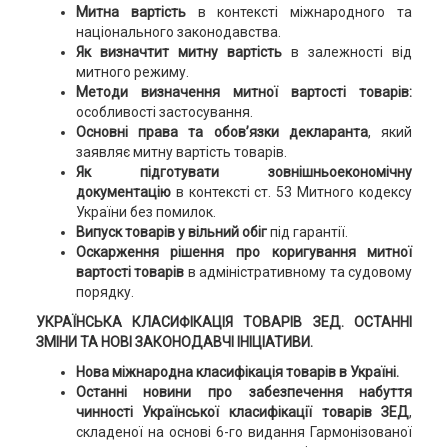
Митна вартість
в контексті міжнародного та
національного законодавства.
Як визначтит митну вартість
в залежності від
митного режиму.
Методи визначення митної вартості товарів:
особливості застосування.
Основні права та обов’язки декларанта
, який
заявляє митну вартість товарів.
Як підготувати зовнішньоекономічну
документацію
в контексті ст. 53 Митного кодексу
України без помилок.
Випуск товарів у вільний обіг
під гарантії.
Оскарження рішення про коригування митної
вартості товарів
в адміністративному та судовому
порядку.
УКРАЇНСЬКА КЛАСИФІКАЦІЯ ТОВАРІВ ЗЕД. ОСТАННІ
ЗМІНИ ТА НОВІ ЗАКОНОДАВЧІ ІНІЦІАТИВИ.
Нова міжнародна класифікація товарів в Україні.
Останні новини про забезпечення набуття
чинності Української класифікації товарів ЗЕД
,
складеної на основі 6-го видання Гармонізованої