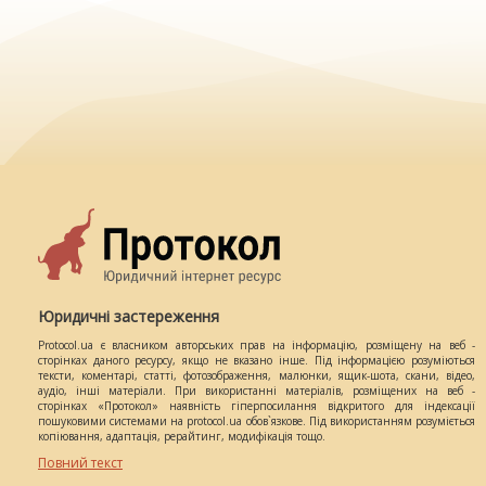
Юридичні застереження
Protocol.ua є власником авторських прав на інформацію, розміщену на веб -
сторінках даного ресурсу, якщо не вказано інше. Під інформацією розуміються
тексти, коментарі, статті, фотозображення, малюнки, ящик-шота, скани, відео,
аудіо, інші матеріали. При використанні матеріалів, розміщених на веб -
сторінках «Протокол» наявність гіперпосилання відкритого для індексації
пошуковими системами на protocol.ua обов`язкове. Під використанням розуміється
копіювання, адаптація, рерайтинг, модифікація тощо.
Повний текст