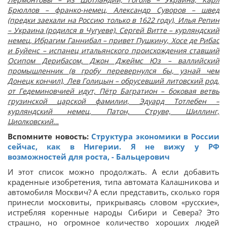
Брюллов – франко-немец, Александр Суворов – швед
(предки заехали на Россию только в 1622 году), Илья Репин
– Украина (родился в Чугуеве), Сергей Витте – курляндский
немец, Ибрагим Ганнибал – привет Пушкину, Хосе де Рибас
и Буйенс – испанец итальянского происхождения ставший
Осипом Дерибасом, Джон Джеймс Юз – валлийский
промышленник (в гробу перевернулся бы, узнай чем
Донецк кончил), Лев Голицын – обрусевший литовский род,
от Гедеминовчией идут, Пётр Багратион – боковая ветвь
грузинской царской фамилии, Эдуард Тотлебен –
курляндский немец, Патон, Струве, Шиллинг,
Циолковский…
Вспомните новость:
Структура экономики в России
сейчас, как в Нигерии. Я не вижу у РФ
возможностей для роста, - Бальцерович
И этот список можно продолжать. А если добавить
краденные изобретения, типа автомата Калашникова и
автомобиля Москвич? А если представить, сколько горя
принесли московиты, прикрываясь словом «русские»,
истребляя коренные народы Сибири и Севера? Это
страшно, но огромное количество хороших людей