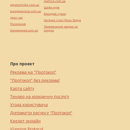
maltina.com.ua
agrotechnika.com.ua
Шафи купе
europeservice.com.ua
Брендові сумки
текст юа
Натяжні стелі Nova Stelya
Посилання
Перевезення хворих за
kievperevod.com.ua
кордон
Про проект
Реклама на "Протокол"
"Протокол" без реклами!
Карта сайту
Тендер на юридичну послугу
Угода користувача
Допомогти ресурсу "Протокол"
Кредит онлайн
iGaming Protocol