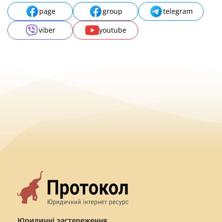
page
group
telegram
viber
youtube
Юридичні застереження