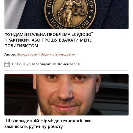
ФУНДАМЕНТАЛЬНА ПРОБЛЕМА «СУДОВОЇ
ПРАКТИКИ», АБО ПРОШУ ВВАЖАТИ МЕНЕ
ПОЗИТИВІСТОМ
Автор:
Володарский Вадим Леонидович
03.08.2026
Переглядів:
391
Коментарі:
0
ШІ в юридичній фірмі: де технології вже
замінюють рутинну роботу