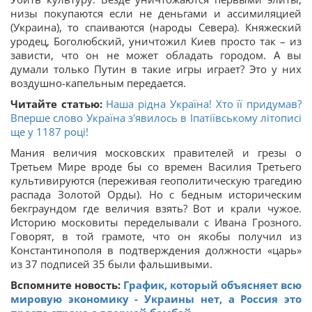
низы покупаются если не деньгами и ассимиляцией
(Украина), то спаиваются (народы Севера). Княжеский
уродец, Боголюбский, уничтожил Киев просто так – из
зависти, что он не может обладать городом. А вы
думали только Путин в такие игры играет? Это у них
воздушно-капельным передается.
Читайте статью:
Наша рідна Україна! Хто її придумав?
Вперше слово Україна з'явилось в Іпатіївському літописі
ще у 1187 році!
Мания величия московских правителей и грезы о
Третьем Мире вроде бы со времен Василия Третьего
культивируются (переживая геополитическую трагедию
распада Золотой Орды). Но с бедным историческим
бекграундом где величия взять? Вот и крали чужое.
Историю московиты переделывали с Ивана Грозного.
Говорят, в той грамоте, что он якобы получил из
Константинополя в подтверждения должности «царь»
из 37 подписей 35 были фальшивыми.
Вспомните новость:
График, который объясняет всю
мировую экономику - Украины нет, а Россия это