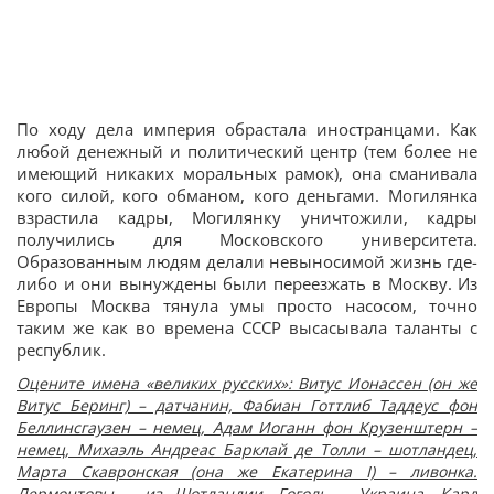
По ходу дела империя обрастала иностранцами. Как
любой денежный и политический центр (тем более не
имеющий никаких моральных рамок), она сманивала
кого силой, кого обманом, кого деньгами. Могилянка
взрастила кадры, Могилянку уничтожили, кадры
получились для Московского университета.
Образованным людям делали невыносимой жизнь где-
либо и они вынуждены были переезжать в Москву. Из
Европы Москва тянула умы просто насосом, точно
таким же как во времена СССР высасывала таланты с
республик.
Оцените имена «великих русских»: Витус Ионассен (он же
Витус Беринг) – датчанин, Фабиан Готтлиб Таддеус фон
Беллинсгаузен – немец, Адам Иоганн фон Крузенштерн –
немец, Михаэль Андреас Барклай де Толли – шотландец,
Марта Скавронская (она же Екатерина І) – ливонка.
Лермонтовы – из Шотландии, Гоголь – Украина, Карл