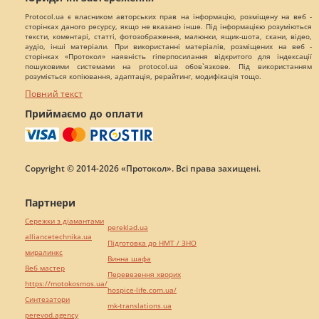
Protocol.ua є власником авторських прав на інформацію, розміщену на веб -
сторінках даного ресурсу, якщо не вказано інше. Під інформацією розуміються
тексти, коментарі, статті, фотозображення, малюнки, ящик-шота, скани, відео,
аудіо, інші матеріали. При використанні матеріалів, розміщених на веб -
сторінках «Протокол» наявність гіперпосилання відкритого для індексації
пошуковими системами на protocol.ua обов`язкове. Під використанням
розуміється копіювання, адаптація, рерайтинг, модифікація тощо.
Повний текст
Приймаємо до оплати
Copyright © 2014-2026 «Протокол». Всі права захищені.
Партнери
Сережки з діамантами
pereklad.ua
alliancetechnika.ua
Підготовка до НМТ / ЗНО
миралинкс
Винна шафа
Веб мастер
Перевезення хворих
https://motokosmos.ua/
hospice-life.com.ua/
Синтезатори
mk-translations.ua
perevod.agency