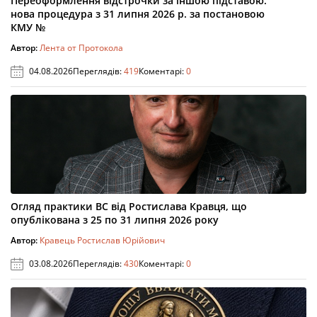
Переоформлення відстрочки за іншою підставою:
нова процедура з 31 липня 2026 р. за постановою
КМУ №
Автор:
Лента от Протокола
04.08.2026
Переглядів:
419
Коментарі:
0
Огляд практики ВС від Ростислава Кравця, що
опублікована з 25 по 31 липня 2026 року
Автор:
Кравець Ростислав Юрійович
03.08.2026
Переглядів:
430
Коментарі:
0