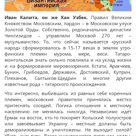
Иван Калита, он же Хан Узбек.
Правил Великим
Княжеством Московским, пардон – в Московском улусе
Золотой Орды. Собственно, родоначальник династии
Чингизидов – управляли Москвой 270 лет –
мусульманство. То, что сейчас называется «русский
народ» сформировалось в 15-17 веках в землях угро-
финских племен мурома, мере, веси. Татаро-
монгольская знать сильно повлияла и на уклад жизни
и на формирование мировоззрения. Кстати, Аракчеев,
Бунин, Грибоедов, Державин, Достоевский, Куприн,
Плеханов, Салтыков-Щедрин и многие другие
известные рода – татарского происхождения.
Что интересно, выбившись из равных себе коренных
племен, московские правители принялись жестко
притеснять соседей. Логика отношения к местному
населению не менялась никогда. Независимо идёт
Ермак на восток, кто-то покоряет Кольский полуостров
или завоёвывает Украину – местные должны быть
деморализованы и уничтожены. Не выходит силой?
Убить культуру. Везде уничтожаются первыми элиты,