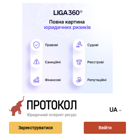
UA
Зареєструватися
Ввійти