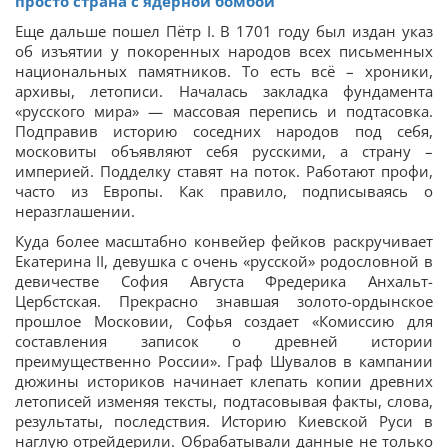
просто страна с ядерной бомбой
Еще дальше пошел Пётр І. В 1701 году был издан указ
об изъятии у покоренных народов всех письменных
национальных памятников. То есть всё – хроники,
архивы, летописи. Началась закладка фундамента
«русского мира» — массовая перепись и подтасовка.
Подправив историю соседних народов под себя,
московиты объявляют себя русскими, а страну –
империей. Подделку ставят на поток. Работают профи,
часто из Европы. Как правило, подписываясь о
неразглашении.
Куда более масштабно конвейер фейков раскручивает
Екатерина ІІ, девушка с очень «русской» родословной в
девичестве София Августа Фредерика Анхальт-
Цербстская. Прекрасно знавшая золото-ордынское
прошлое Московии, Софья создает «Комиссию для
составления записок о древней истории
преимущественно России». Граф Шувалов в кампании
дюжины историков начинает клепать копии древних
летописей изменяя тексты, подтасовывая факты, слова,
результаты, последствия. Историю Киевской Руси в
наглую отрейдерили. Обрабатывали данные не только