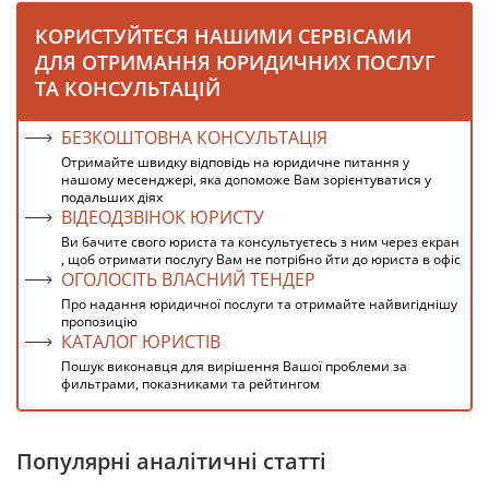
КОРИСТУЙТЕСЯ НАШИМИ СЕРВІСАМИ
ДЛЯ ОТРИМАННЯ ЮРИДИЧНИХ ПОСЛУГ
ТА КОНСУЛЬТАЦІЙ
БЕЗКОШТОВНА КОНСУЛЬТАЦІЯ
Отримайте швидку відповідь на юридичне питання у
нашому месенджері, яка допоможе Вам зорієнтуватися у
подальших діях
ВІДЕОДЗВІНОК ЮРИСТУ
Ви бачите свого юриста та консультуєтесь з ним через екран
, щоб отримати послугу Вам не потрібно йти до юриста в офіс
ОГОЛОСІТЬ ВЛАСНИЙ ТЕНДЕР
Про надання юридичної послуги та отримайте найвигіднішу
пропозицію
КАТАЛОГ ЮРИСТІВ
Пошук виконавця для вирішення Вашої проблеми за
фильтрами, показниками та рейтингом
Популярні аналітичні статті