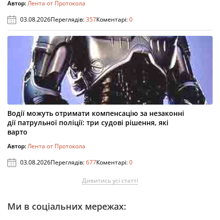
Автор:
Лента от Протокола
03.08.2026
Переглядів:
357
Коментарі:
0
Водії можуть отримати компенсацію за незаконні
дії патрульної поліції: три судові рішення, які
варто
Автор:
Лента от Протокола
03.08.2026
Переглядів:
677
Коментарі:
0
Дивитись усі статті
Ми в соціальних мережах: