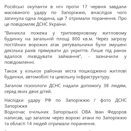
Російські окупанти в ніч проти 17 червня завдали
масованого удару по Запоріжжю, внаслідок чого
загинула одна людина, ще 7 отримали поранення. Про
це повідомляє ДСНС України.
"Виникла пожежа у триповерховому житловому
будинку на загальній площі 800 кв.м. Через загрозу
постійних ворожих атак рятувальники були змушені
декілька разів прямувати до укриття. Лише під ранок
вдалося ліквідувати займання", - зазначили у
повідомленні.
Також у кількох районах міста пошкоджено житлові
будинки, автомобілі та цивільну інфраструктуру.
Загалом психологи ДСНС надали допомогу 38 людям,
серед яких двоє дітей.
Наслідки удару РФ по Запоріжжю / фото ДСНС
Запоріжжя
Водночас очільник Запорізької ОВА Іван Федоров
написав, що загалом через ворожі атаки по Запоріжжю
та області 14 людей отримали поранення.