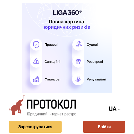
UA
Зареєструватися
Ввійти