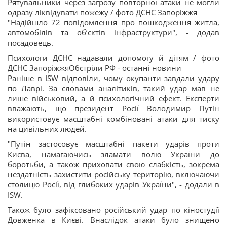
Рятувальники через загрозу повторної атаки не могли
одразу ліквідувати пожежу / фото ДСНС Запоріжжя
"Надійшло 72 повідомлення про пошкодження житла,
автомобілів та обʼєктів інфраструктури", - додав
посадовець.
Психологи ДСНС надавали допомогу й дітям / фото
ДСНС ЗапоріжжяОбстріли РФ - останні новини
Раніше в ISW відповіли, чому окупанти завдали удару
по Лаврі. За словами аналітиків, такий удар мав не
лише військовий, а й психологічний ефект. Експерти
вважають, що президент Росії Володимир Путін
використовує масштабні комбіновані атаки для тиску
на цивільних людей.
"Путін застосовує масштабні пакети ударів проти
Києва, намагаючись зламати волю України до
боротьби, а також приховати свою слабкість, зокрема
нездатність захистити російську територію, включаючи
столицю Росії, від глибоких ударів України", - додали в
ISW.
Також було зафіксовано російський удар по кіностудії
Довженка в Києві. Внаслідок атаки було знищено