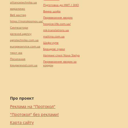
alliancetechnika.ua
Підготовка до НМТ / ЗНО
миралинкс
Винна шафа
Веб мастер
Перевезення хворих
https://motokosmos.ua/
hospice-life.com.ua/
Синтезатори
mk-translations.ua
perevod.agency
maltina.com.ua
agrotechnika.com.ua
Шафи купе
europeservice.com.ua
Брендові сумки
текст юа
Натяжні стелі Nova Stelya
Посилання
Перевезення хворих за
kievperevod.com.ua
кордон
Про проект
Реклама на "Протокол"
"Протокол" без реклами!
Карта сайту