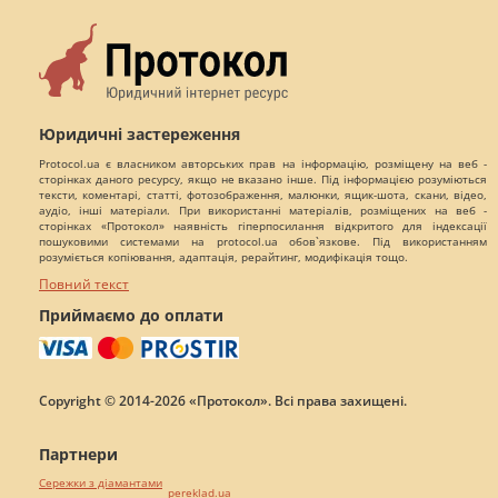
Юридичні застереження
Protocol.ua є власником авторських прав на інформацію, розміщену на веб -
сторінках даного ресурсу, якщо не вказано інше. Під інформацією розуміються
тексти, коментарі, статті, фотозображення, малюнки, ящик-шота, скани, відео,
аудіо, інші матеріали. При використанні матеріалів, розміщених на веб -
сторінках «Протокол» наявність гіперпосилання відкритого для індексації
пошуковими системами на protocol.ua обов`язкове. Під використанням
розуміється копіювання, адаптація, рерайтинг, модифікація тощо.
Повний текст
Приймаємо до оплати
Copyright © 2014-2026 «Протокол». Всі права захищені.
Партнери
Сережки з діамантами
pereklad.ua