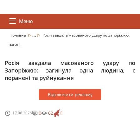
Меню
...
Головна
Росія завдала масованого удару по Запоріжжю:
загин...
Росія завдала масованого удару по
Запоріжжю: загинула одна людина, є
поранені та руйнування
Відключити рекламу
0
62
17.06.2026
0